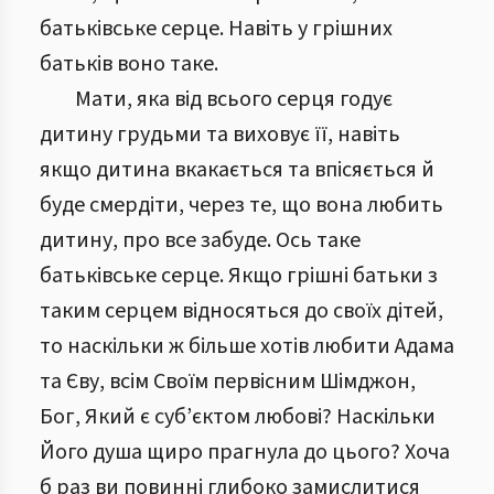
батьківське серце. Навіть у грішних
батьків воно таке.
Мати, яка від всього серця годує
дитину грудьми та виховує її, навіть
якщо дитина вкакається та впісяється й
буде смердіти, через те, що вона любить
дитину, про все забуде. Ось таке
батьківське серце. Якщо грішні батьки з
таким серцем відносяться до своїх дітей,
то наскільки ж більше хотів любити Адама
та Єву, всім Своїм первісним Шімджон,
Бог, Який є суб’єктом любові? Наскільки
Його душа щиро прагнула до цього? Хоча
б раз ви повинні глибоко замислитися