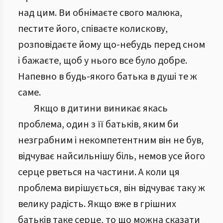
над цим. Ви обнімаєте свого малюка,
пестите його, співаєте колискову,
розповідаєте йому що-небудь перед сном
і бажаєте, щоб у нього все було добре.
Напевно в будь-якого батька в душі те ж
саме.
Якщо в дитини виникає якась
проблема, один з її батьків, яким би
незграбним і некомпетентним він не був,
відчуває найсильнішу біль, немов усе його
серце рветься на частини. А коли ця
проблема вирішується, він відчуває таку ж
велику радість. Якщо вже в грішних
батьків таке серце, то що можна сказати