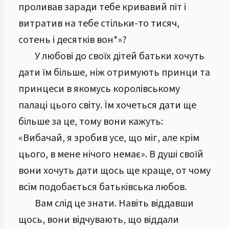
проливав заради тебе кривавий піт і
витратив на тебе стільки-то тисяч,
сотень і десятків вон*»?
У любові до своїх дітей батьки хочуть
дати їм більше, ніж отримують принци та
принцеси в якомусь королівському
палаці цього світу. Їм хочеться дати ще
більше за це, тому вони кажуть:
«Вибачай, я зробив усе, що міг, але крім
цього, в мене нічого немає». В душі своїй
вони хочуть дати щось ще краще, от чому
всім подобається батьківська любов.
Вам слід це знати. Навіть віддавши
щось, вони відчувають, що віддали