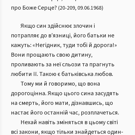
про Боже Серце?
(
20
-
209
,
09.06.1968
)
Якщо син здійснює злочин і
потрапляє до в’язниці, його батьки не
кажуть: «Негідник, туди тобі й дорога!»
Вони прощають свою дитину,
проливають за неї сльози та прагнуть
любити її. Такою є батьківська любов.
Тому ми й говоримо, що вона
дорогоцінна. Якщо цього сина засудять
на смерть, його мати, дізнавшись, що
настає його останній час, розплачеться.
Нехай навіть зміняться в цьому світі
всі закони, якщо тільки знайдеться один-