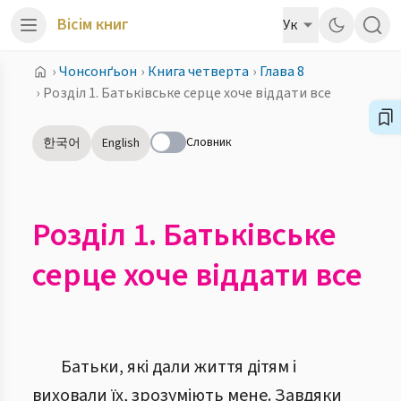
Вісім книг
Ук
›
Чонсонґьон
›
Книга четверта
›
Глава 8
›
Розділ 1. Батьківське серце хоче віддати все
Словник
한국어
English
Розділ 1. Батьківське
серце хоче віддати все
Батьки, які дали життя дітям і
виховали їх, зрозуміють мене. Завдяки