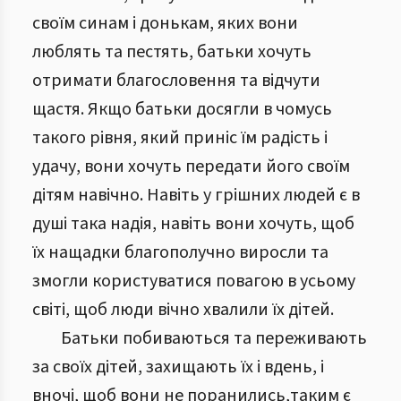
своїм синам і донькам, яких вони
люблять та пестять, батьки хочуть
отримати благословення та відчути
щастя. Якщо батьки досягли в чомусь
такого рівня, який приніс їм радість і
удачу, вони хочуть передати його своїм
дітям навічно. Навіть у грішних людей є в
душі така надія, навіть вони хочуть, щоб
їх нащадки благополучно виросли та
змогли користуватися повагою в усьому
світі, щоб люди вічно хвалили їх дітей.
Батьки побиваються та переживають
за своїх дітей, захищають їх і вдень, і
вночі, щоб вони не поранились,таким є