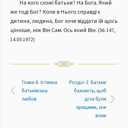
На кого схожі батьки? На Бога. Який
же тоді Бог? Коли в Нього справді є
дитина, людина, Бог хоче віддати їй щось
цінніше, ніж Він Сам. Ось який Він.
(
56
-
147
,
14.05.1972
)
Глава 8. Істинна
Розділ 2. Батьки
батьківська
бажають, щоб
любов
діти були
кращими, ніж
вони