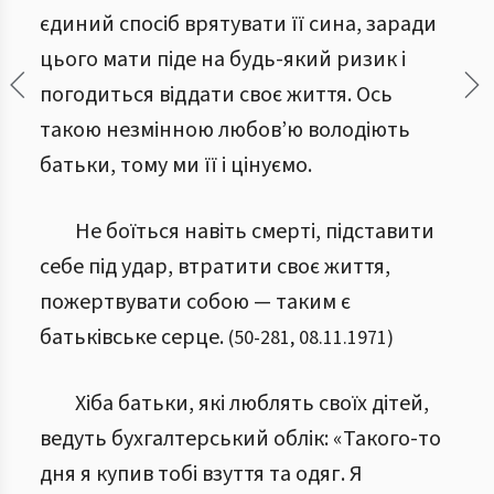
єдиний спосіб врятувати її сина, заради
цього мати піде на будь-який ризик і
погодиться віддати своє життя. Ось
такою незмінною любов’ю володіють
батьки, тому ми її і цінуємо.
Не боїться навіть смерті, підставити
себе під удар, втратити своє життя,
пожертвувати собою — таким є
батьківське серце.
(
50
-
281
,
08.11.1971
)
Хіба батьки, які люблять своїх дітей,
ведуть бухгалтерський облік: «Такого-то
дня я купив тобі взуття та одяг. Я