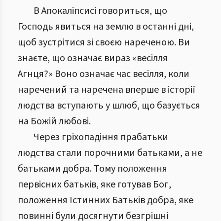
В Апокаліпсисі говориться, що
Господь явиться на землю в останні дні,
щоб зустрітися зі своєю нареченою. Ви
знаєте, що означає вираз «весілля
Агнця?» Воно означає час весілля, коли
наречений та наречена вперше в історії
людства вступають у шлюб, що базується
на Божій любові.
Через гріхопадіння прабатьки
людства стали порочними батьками, а не
батьками добра. Тому положення
первісних батьків, яке готував Бог,
положення Істинних Батьків добра, яке
повинні були досягнути безгрішні