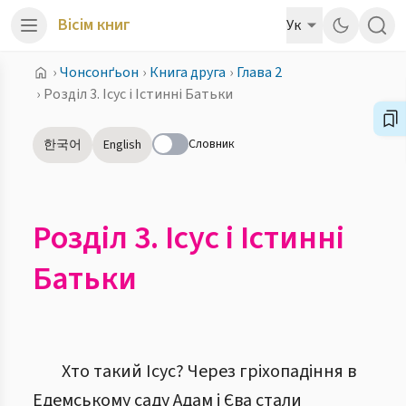
Вісім книг
Ук
›
Чонсонґьон
›
Книга друга
›
Глава 2
›
Розділ 3. Ісус і Істинні Батьки
Словник
한국어
English
Розділ 3. Ісус і Істинні
Батьки
Хто такий Ісус? Через гріхопадіння в
Едемському саду Адам і Єва стали