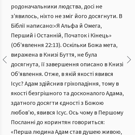
родоначальники людства, досі не
з’явилось, ніхто не зміг його досягнути. В
Біблії написано:«Я Альфа й Омега,
Перший і Останній, Початок і Кінець»
(Об’явлення 22:13). Оскільки Божа мета,
виражена в Книзі Буття, не була
досягнута, її завершення описано в Книзі
Об’явлення. Отже, в якій якості явився
Ісус? Адам здійснив гріхопадіння, тому в
якості безгрішного та досконалого Адама,
здатного досягти єдності з Божою
любов’ю, явився Ісус. Ось чому в Першому
Посланні до коринтян говориться:
«Перша людина Адам став душею живою,