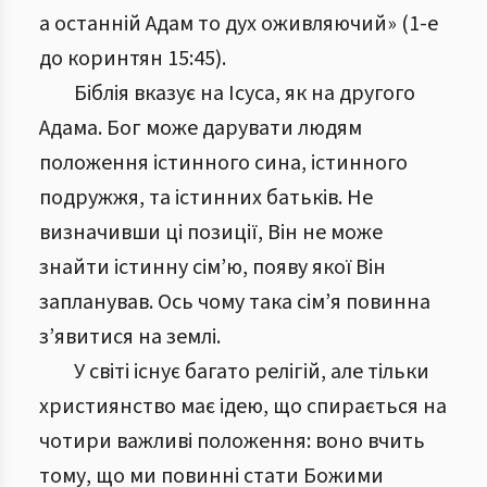
а останній Адам то дух оживляючий» (1-е
до коринтян 15:45).
Біблія вказує на Ісуса, як на другого
Адама. Бог може дарувати людям
положення істинного сина, істинного
подружжя, та істинних батьків. Не
визначивши ці позиції, Він не може
знайти істинну сім’ю, появу якої Він
запланував. Ось чому така сім’я повинна
з’явитися на землі.
У світі існує багато релігій, але тільки
християнство має ідею, що спирається на
чотири важливі положення: воно вчить
тому, що ми повинні стати Божими