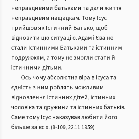
неправдивими батьками та дали життя
неправдивим нащадкам. Тому Ісус
прийшов як Істинний Батько, щоб
відновити цю ситуацію. Адам і Єва не
стали Істинними Батьками та істинним
подружжям, а тому не змогли стати й
істинними дітьми.
Ось чому абсолютна віра в Ісуса та
єдність з ним роблять можливим
відновлення істинних дітей, істинних
чоловіка та дружини та істинних батьків.
Саме тому Ісус наказував любити його
більше за всіх.
(
8
-
109
,
22.11.1959
)