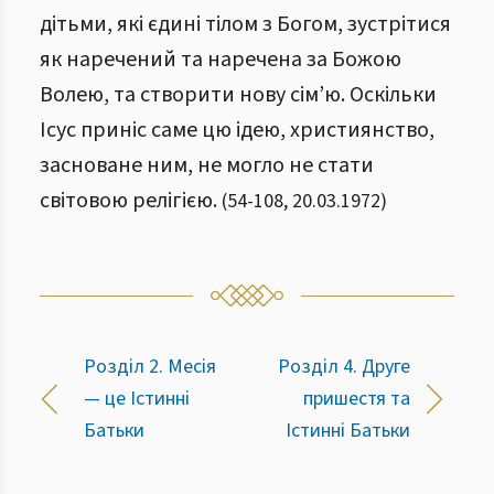
дітьми, які єдині тілом з Богом, зустрітися
як наречений та наречена за Божою
Волею, та створити нову сім’ю. Оскільки
Ісус приніс саме цю ідею, християнство,
засноване ним, не могло не стати
світовою релігією.
(
54
-
108
,
20.03.1972
)
Розділ 2. Месія
Розділ 4. Друге
— це Істинні
пришестя та
Батьки
Істинні Батьки