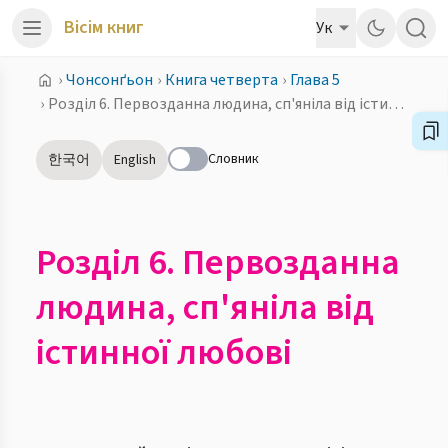
Вісім книг
Ук
›
Чонсонґьон
›
Книга четверта
›
Глава 5
›
Розділ 6. Первозданна людина, сп'яніла від істинної любові
Словник
한국어
English
Розділ 6. Первозданна
людина, сп'яніла від
істинної любові