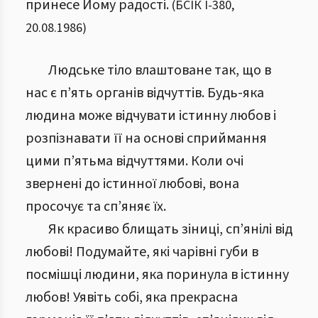
принесе Йому радості.
(
БСІК І
-
380
,
20.08.1986
)
Людське тіло влаштоване так, що в
нас є п’ять органів відчуттів. Будь-яка
людина може відчувати істинну любов і
розпізнавати її на основі сприймання
цими п’ятьма відчуттями. Коли очі
звернені до істинної любові, вона
просочує та сп’яняє їх.
Як красиво блищать зіниці, сп’янілі від
любові! Подумайте, які чарівні губи в
посмішці людини, яка поринула в істинну
любов! Уявіть собі, яка прекрасна