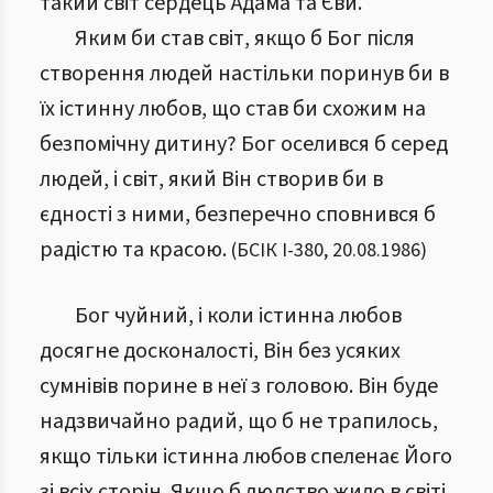
такий світ сердець Адама та Єви.
Яким би став світ, якщо б Бог після
створення людей настільки поринув би в
їх істинну любов, що став би схожим на
безпомічну дитину? Бог оселився б серед
людей, і світ, який Він створив би в
єдності з ними, безперечно сповнився б
радістю та красою.
(
БСІК І
-
380
,
20.08.1986
)
Бог чуйний, і коли істинна любов
досягне досконалості, Він без усяких
сумнівів порине в неї з головою. Він буде
надзвичайно радий, що б не трапилось,
якщо тільки істинна любов спеленає Його
зі всіх сторін. Якщо б людство жило в світі