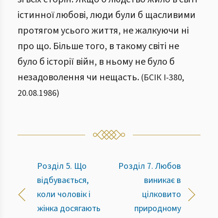
істинної любові, люди були б щасливими
протягом усього життя, не жалкуючи ні
про що. Більше того, в такому світі не
було б історії війн, в ньому не було б
незадоволення чи нещасть.
(
БСІК І
-
380
,
20.08.1986
)
Розділ 5. Що
Розділ 7. Любов
відбувається,
виникає в
коли чоловік і
цілковито
жінка досягають
природному