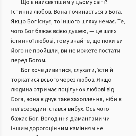
Що є найсвятішим у цьому світі?
Істинна любов. Вона починається з Бога.
Якщо Бог існує, то іншого шляху немає. Те,
чого Бог бажає всією душею, — це шлях
істинної любові, тому знайте, що поки ви
його не пройшли, ви не можете постати
перед Богом.
Бог хоче дивитися, слухати, їсти й
торкатися всього через любов. Якщо
людина отримає поцілунок любові від
Бога, вона відчує таке захоплення, ніби в
неї всередині стався вибух. Ось чого
бажає Бог. Володіння діамантами чи
іншим дорогоцінним камінням не