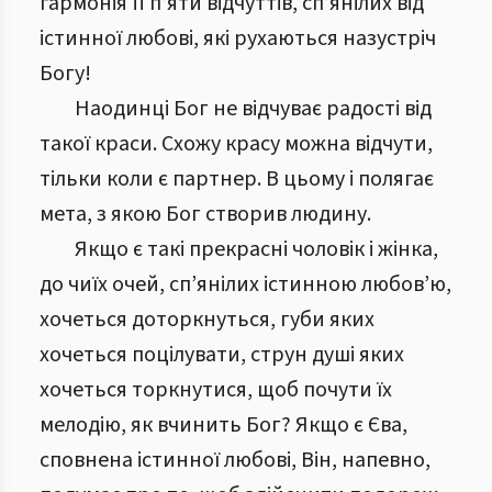
гармонія її п’яти відчуттів, сп’янілих від
істинної любові, які рухаються назустріч
Богу!
Наодинці Бог не відчуває радості від
такої краси. Схожу красу можна відчути,
тільки коли є партнер. В цьому і полягає
мета, з якою Бог створив людину.
Якщо є такі прекрасні чоловік і жінка,
до чиїх очей, сп’янілих істинною любов’ю,
хочеться доторкнуться, губи яких
хочеться поцілувати, струн душі яких
хочеться торкнутися, щоб почути їх
мелодію, як вчинить Бог? Якщо є Єва,
сповнена істинної любові, Він, напевно,