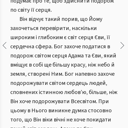
подумає про те, щоб здійснити подорож
по світу її серця.
Він відчує такий порив, що Йому
захочеться перевірити, наскільки
широким і глибоким є світ серця Єви, її
сердечна сфера. Бог захоче податися в
подорож світом серця Адама та Єви, який
вміщує в собі ще більшу красу, ніж небо й
земля, створені Ним. Бог напевно захоче
подорожувати світом сердець людей,
сповнених істинною любов’ю, більше, ніж
Він хоче подорожувати Всесвітом. При
цьому в Нього виникне думка стосовно
того, що Він віки вічні не хоче покидати