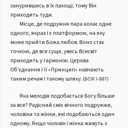
занурившись в їх пахощі, тому Він
приходить туди.
Місце, де подружня пара кохає одне
одного, якраз і є платформою, на яку
може прийти Божа любов. Воно стає
точкою, де все суще, увесь Всесвіт
приходить у гармонію. Церква
Об’єднання і її «Принцип» навчають
таким речам і такому шляху.
(
БСІК І
-
887
)
Яка мелодія подобається Богу більше
за все? Радісний сміх вічного подружжя,
чоловіки та жінки, які подобаються один
одному. Якщо чоловік і жінка живуть з