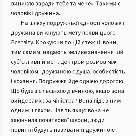
виникло заради тебе та мене». Такими є
чоловік і дружина.
На шляху подружньої єдності чоловік і
дружина виконують мету появи цього
Всесвіту. Крокуючи по цій стежці, вони,
тим самим, надають велике значення цій
суб’єктивній меті. Центром розмов між
чоловіком і дружиною є душа, особистість
і кохання. Подружжя йде однією дорогою.
Що буде з сільською дівчиною, якщо вона
вийде заміж за міністра? Вона піде з ним
одним шляхом. Навіть якщо вона не
закінчила початкової школи, люди
повинні будуть називати її дружиною