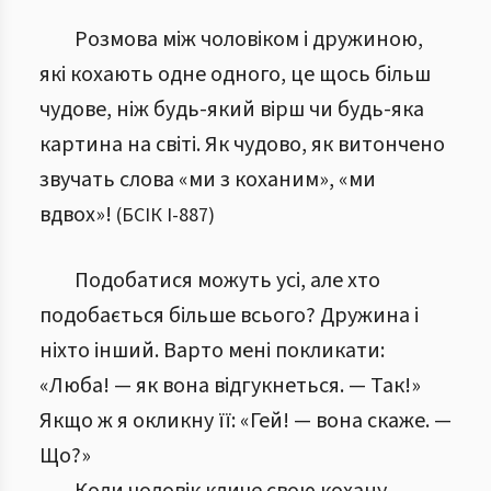
Розмова між чоловіком і дружиною,
які кохають одне одного, це щось більш
чудове, ніж будь-який вірш чи будь-яка
картина на світі. Як чудово, як витончено
звучать слова «ми з коханим», «ми
вдвох»!
(
БСІК І
-
887
)
Подобатися можуть усі, але хто
подобається більше всього? Дружина і
ніхто інший. Варто мені покликати:
«Люба! — як вона відгукнеться. — Так!»
Якщо ж я окликну її: «Гей! — вона скаже. —
Що?»