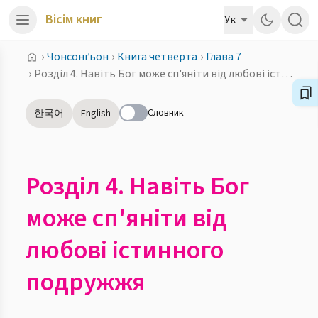
Вісім книг
Ук
›
Чонсонґьон
›
Книга четверта
›
Глава 7
›
Розділ 4. Навіть Бог може сп'яніти від любові істинного подружжя
Словник
한국어
English
Розділ 4. Навіть Бог
може сп'яніти від
любові істинного
подружжя