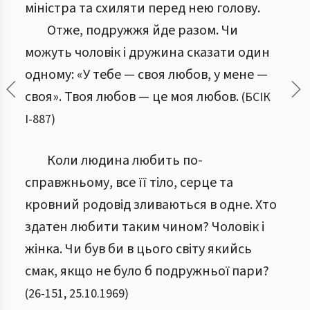
міністра та схиляти перед нею голову.
Отже, подружжя йде разом. Чи
можуть чоловік і дружина сказати один
одному: «У тебе — своя любов, у мене —
своя». Твоя любов — це моя любов.
(
БСІК
І
-
887
)
Коли людина любить по-
справжньому, все її тіло, серце та
кровний родовід зливаються в одне. Хто
здатен любити таким чином? Чоловік і
жінка. Чи був би в цього світу якийсь
смак, якщо не було б подружньої пари?
(
26
-
151
,
25.10.1969
)