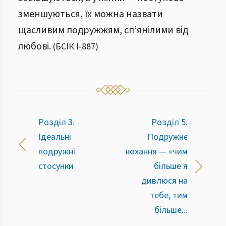
зменшуються, їх можна назвати
щасливим подружжям, сп’янілими від
любові.
(
БСІК І
-
887
)
Розділ 3.
Розділ 5.
Ідеальні
Подружнє
подружні
кохання — «чим
стосунки
більше я
дивлюся на
тебе, тим
більше...