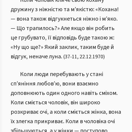
Коли чоловік кличе свою кохану
дружину з ніжністю та м’якістю: «Кохана!
— вона також відгукнеться ніжно і м’яко.
— Що трапилось?» Але якщо він робить
це грубувато, її відповідь буде такою ж:
«Ну що ще?» Який заклик, таким буде й
відгук, неначе луна.
(
37
-
11
,
22.12.1970
)
Коли люди перебувають у стані
сп’яніння любов’ю, вони взаємно
доповнюють один одного навіть сміхом.
Коли сміється чоловік, він широко
розкриває очі, а коли сміється жінка, вона
їх злегка прикриває. Коли в чоловіка очі
збільшуються, а у жінки — поступово