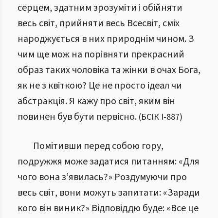
серцем, здатним зрозуміти і обійняти
весь світ, прийняти весь Всесвіт, сміх
народжується в них природнім чином. З
чим ще мож на порівняти прекрасний
образ таких чоловіка та жінки в очах Бога,
як не з квіткою? Це не просто ідеал чи
абстракція. Я кажу про світ, яким він
повинен був бути первісно.
(
БСІК І
-
887
)
Помітивши перед собою гору,
подружжя може задатися питанням: «Для
чого вона з’явилась?» Роздумуючи про
весь світ, вони можуть запитати: «Заради
кого він виник?» Відповіддю буде: «Все це