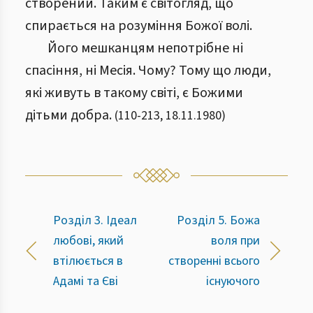
створений. Таким є світогляд, що
спирається на розуміння Божої волі.
Його мешканцям непотрібне ні
спасіння, ні Месія. Чому? Тому що люди,
які живуть в такому світі, є Божими
дітьми добра.
(
110
-
213
,
18.11.1980
)
Розділ 3. Ідеал
Розділ 5. Божа
любові, який
воля при
втілюється в
створенні всього
Адамі та Єві
існуючого