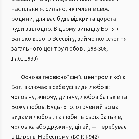
настільки ж сильно, як і членів своєї
родини, для вас буде відкрита дорога
куди завгодно. В цьому випадку Бог як
Батько всього Всесвіту, займе положення
загального центру любові.
(
298
-
306
,
17.01.1999
)
Основа первісної сім’ї, центром якої є
Бог, включає в себе усі види любові:
чоловічу, жіночу, дитячу, любов батьків та
Божу любов. Будь- хто, оточений всіма
видами любові, та любить своїх батьків,
чоловіка або дружину, дітей, — перебуває
в Царстві Небесному.
(
БСІК І
-
942
)