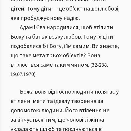
дітей. Тому
діти — це об’єкт нашої любові,
яка пробуджує нову надію.
Адам і Єва народилися, щоб втілити
Божу та батьківську любов. Тому їх діти
подобалися б і Богу, і їм самим. Ви знаєте,
що таке мета трьох об’єктів? Вона
втілюється саме таким чином.
(
32
-
238
,
19.07.1970
)
Божа воля відносно людини полягає у
втіленні мети та ідеалу творення за
допомогою людини. Його втілення не
закінчується тим, що чоловік і жінка
укладають шлюб та поєднуються в