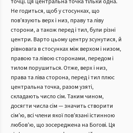
точці. Ця центральна точка тільки одна.
Не годиться, щоб у стосунках, що
пов’язують верх і низ, праву та ліву
сторони, а також перед і тил, були різні
центри. Варто цьому центру зсунутися, й
рівновага в стосунках між верхом і низом,
правою та лівою сторонами, передом і
тилом порушиться. Отже, верх і низ,
права та ліва сторона, перед і тил плюс
центральна точка, разом узяті,
складають число сім. Таким чином,
досягти числа сім — значить створити
сім’ю, всі члени якої пов’язані істинною
любов’ю, що зосереджена на Богові. Ця