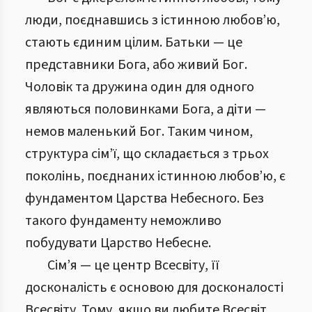
люди, поєднавшись з істинною любов’ю,
стають єдиним цілим. Батьки — це
представники Бога, або живий Бог.
Чоловік та дружина один для одного
являються половинками Бога, а діти —
немов маленький Бог. Таким чином,
структура сім’ї, що складається з трьох
поколінь, поєднаних істинною любов’ю, є
фундаментом Царства Небесного. Без
такого фундаменту неможливо
побудувати Царство Небесне.
Сім’я — це центр Всесвіту, її
досконалість є основою для досконалості
Всесвіту. Тому, якщо ви любите Всесвіт