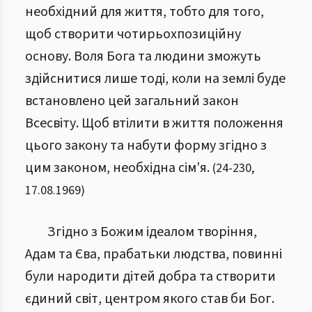
необхідний для життя, тобто для того,
щоб створити чотирьохпозиційну
основу. Воля Бога та людини зможуть
здійснитися лише тоді, коли на землі буде
встановлено цей загальний закон
Всесвіту. Щоб втілити в життя положення
цього закону та набути форму згідно з
цим законом, необхідна сім’я.
(
24
-
230
,
17.08.1969
)
Згідно з Божим ідеалом творіння,
Адам та Єва, прабатьки людства, повинні
були народити дітей добра та створити
єдиний світ, центром якого став би Бог.