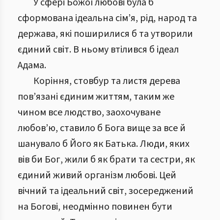
У сфері Божої любові була б
сформована ідеальна сім’я, рід, народ та
держава, які поширилися б та утворили
єдиний світ. В ньому втілився б ідеал
Адама.
Коріння, стовбур та листя дерева
пов’язані єдиним життям, таким же
чином все людство, заохочуване
любов’ю, ставило б Бога вище за все й
шанувало б Його як Батька. Люди, яких
вів би Бог, жили б як брати та сестри, як
єдиний живий організм любові. Цей
вічний та ідеальний світ, зосереджений
на Богові, неодмінно повинен бути