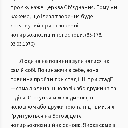
про яку каже Церква Об’єднання. Тому ми
кажемо, що ідеал творення буде
досягнутий при створенні
чотирьохпозиційної основи.
(
85
-
178
,
03.03.1976
)
Людина не повинна зупинятися на
самій собі. Починаючи з себе, вона
повинна пройти три стадії. Ці три стадії
— сама людина, її чоловік або дружина та
її діти. Стосунки між людиною, її
чоловіком або дружиною та її дітьми, які
ґрунтуються на Богові,це і є
чотирьохпозиційна основа. Якраз саме в