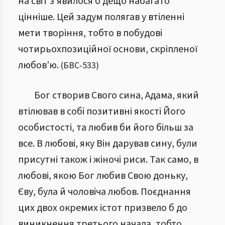
на світ з’явилося б дещо набагато
цінніше. Цей задум полягав у втіленні
мети творіння, тобто в побудові
чотирьохпозиційної основи, скріпленої
любов’ю.
(
БВС
-
533
)
Бог створив Свого сина, Адама, який
втілював в собі позитивні якості Його
особистості, та любив би його більш за
все. В любові, яку Він дарував сину, були
присутні також і жіночі риси. Так само, в
любові, якою Бог любив Свою доньку,
Єву, була й чоловіча любов. Поєднання
цих двох окремих істот призвело б до
виникнення третього начала, тобто