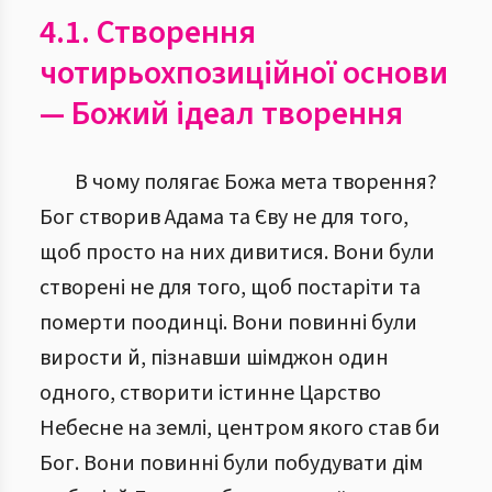
4.1. Створення
чотирьохпозиційної основи
— Божий ідеал творення
В чому полягає Божа мета творення?
Бог створив Адама та Єву не для того,
щоб просто на них дивитися. Вони були
створені не для того, щоб постаріти та
померти поодинці. Вони повинні були
вирости й, пізнавши шімджон один
одного, створити істинне Царство
Небесне на землі, центром якого став би
Бог. Вони повинні були побудувати дім