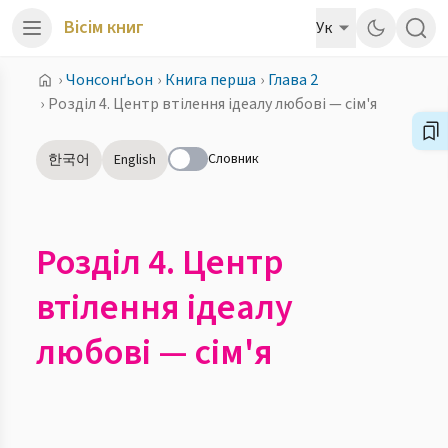
Вісім книг
Ук
›
Чонсонґьон
›
Книга перша
›
Глава 2
›
Розділ 4. Центр втілення ідеалу любові — сім'я
Словник
한국어
English
Розділ 4. Центр
втілення ідеалу
любові — сім'я