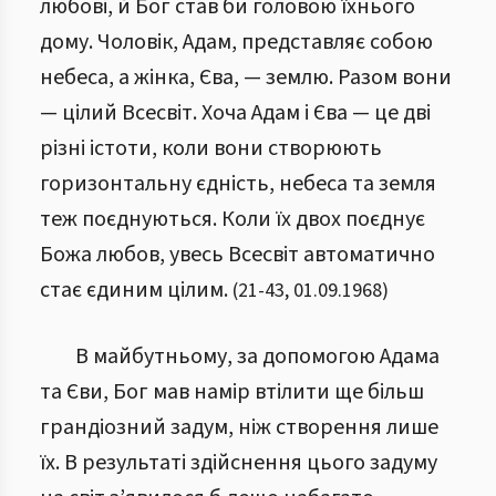
любові, й Бог став би головою їхнього
дому. Чоловік, Адам, представляє собою
небеса, а жінка, Єва, — землю. Разом вони
— цілий Всесвіт. Хоча Адам і Єва — це дві
різні істоти, коли вони створюють
горизонтальну єдність, небеса та земля
теж поєднуються. Коли їх двох поєднує
Божа любов, увесь Всесвіт автоматично
стає єдиним цілим.
(
21
-
43
,
01.09.1968
)
В майбутньому, за допомогою Адама
та Єви, Бог мав намір втілити ще більш
грандіозний задум, ніж створення лише
їх. В результаті здійснення цього задуму