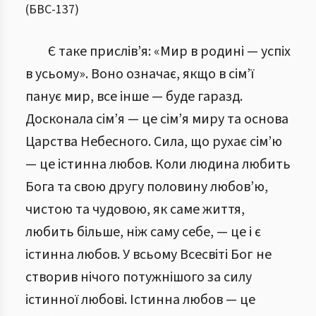
(
БВС
-
137
)
Є таке прислів’я: «Мир в родині — успіх
в усьому». Воно означає, якщо в сім’ї
панує мир, все інше — буде гаразд.
Досконала сім’я — це сім’я миру та основа
Царства Небесного. Сила, що рухає сім’ю
— це істинна любов. Коли людина любить
Бога та свою другу половину любов’ю,
чистою та чудовою, як саме життя,
любить більше, ніж саму себе, — це і є
істинна любов. У всьому Всесвіті Бог не
створив нічого потужнішого за силу
істинної любові. Істинна любов — це