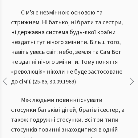
Сім’я є незмінною основою та
стрижнем. Ні батько, ні брати та сестри,
ні державна система будь-якої країни
нездатні тут нічого змінити.
Більш того,
навіть увесь світ: небо, земля та Сам Бог
не здатні нічого змінити. Тому поняття
«революція» ніколи не буде застосоване
до сім’ї.
(
25
-
85
,
30.09.1969
)
Між людьми повинні існувати
стосунки батьків і дітей, братів і сестер, а
також подружні стосунки. Всі три типи
стосунків повинні знаходитися в одній