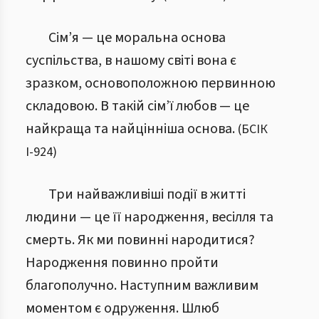
Сім’я — це моральна основа
суспільства, в нашому світі вона є
зразком, основоположною первинною
складовою.
В такій сім’ї любов — це
найкраща та найцінніша основа.
(
БСІК
І
-
924
)
Три найважливіші події в житті
людини — це її народження, весілля та
смерть. Як ми повинні народитися?
Народження повинно пройти
благополучно. Наступним важливим
моментом є одруження. Шлюб