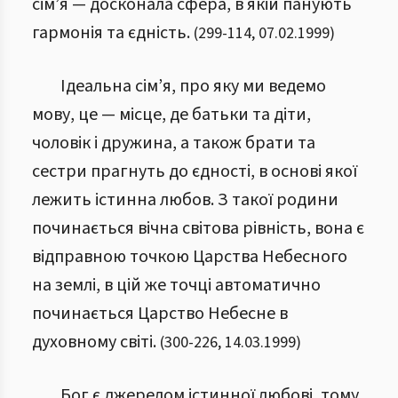
сім’я — досконала сфера, в якій панують
гармонія та єдність.
(
299
-
114
,
07.02.1999
)
Ідеальна сім’я, про яку ми ведемо
мову, це — місце, де батьки та діти,
чоловік і дружина, а також брати та
сестри прагнуть до єдності, в основі якої
лежить істинна любов.
З такої родини
починається вічна світова рівність, вона є
відправною точкою Царства Небесного
на землі, в цій же точці автоматично
починається Царство Небесне в
духовному світі.
(
300
-
226
,
14.03.1999
)
Бог є джерелом істинної любові, тому