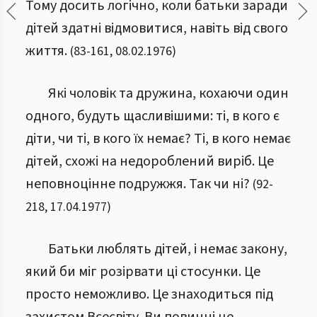
Тому досить логічно, коли батьки заради
дітей здатні відмовитися, навіть від свого
життя.
(
83
-
161
,
08.02.1976
)
Які чоловік та дружина, кохаючи один
одного, будуть щасливішими: ті, в кого є
діти, чи ті, в кого їх немає? Ті, в кого немає
дітей, схожі на недороблений виріб. Це
неповноцінне подружжя. Так чи ні?
(
92
-
218
,
17.04.1977
)
Батьки люблять дітей, і немає закону,
який би міг розірвати ці стосунки. Це
просто неможливо. Це знаходиться під