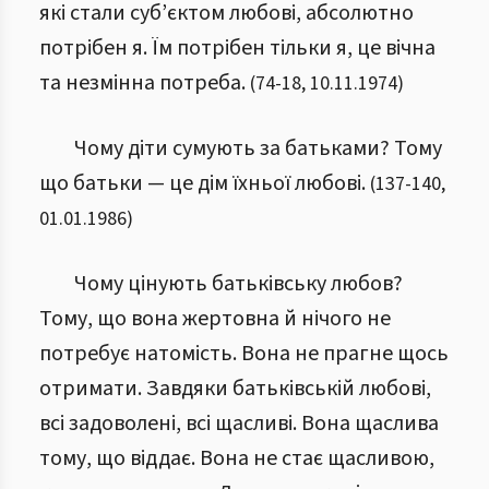
які стали суб’єктом любові, абсолютно
потрібен я. Їм потрібен тільки я, це вічна
та незмінна потреба.
(
74
-
18
,
10.11.1974
)
Чому діти сумують за батьками? Тому
що батьки — це дім їхньої любові.
(
137
-
140
,
01.01.1986
)
Чому цінують батьківську любов?
Тому, що вона жертовна й нічого не
потребує натомість. Вона не прагне щось
отримати. Завдяки батьківській любові,
всі задоволені, всі щасливі. Вона щаслива
тому, що віддає. Вона не стає щасливою,