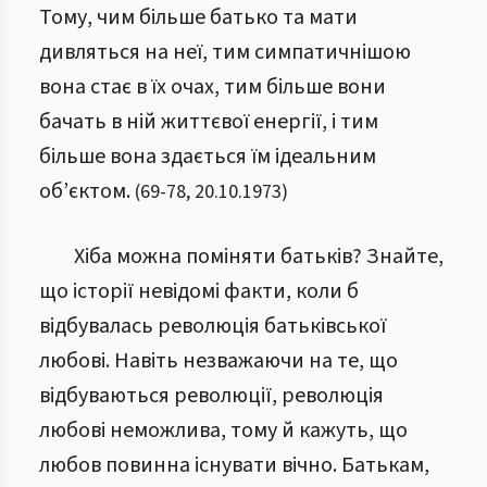
Тому, чим більше батько та мати
дивляться на неї, тим симпатичнішою
вона стає в їх очах, тим більше вони
бачать в ній життєвої енергії, і тим
більше вона здається їм ідеальним
об’єктом.
(
69
-
78
,
20.10.1973
)
Хіба можна поміняти батьків? Знайте,
що історії невідомі факти, коли б
відбувалась революція батьківської
любові. Навіть незважаючи на те, що
відбуваються революції, революція
любові неможлива, тому й кажуть, що
любов повинна існувати вічно. Батькам,