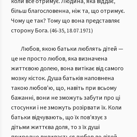
коли все отримує. Людина, яка віддає,
більш благословенна, ніж та, що отримує.
Чому це так? Тому що вона представляє
сторону Бога.
(
46
-
35
,
18.07.1971
)
Любов, якою батьки люблять дітей —
це не просто любов, яка визначена
життєвою долею, вона витікає від самого
мозку кісток. Душа батьків наповнена
такою любов’ю, що, навіть при всьому
бажанні, вони не зможуть забути про ці
стосунки і не зможуть розірвати їх. Коли
батьки відчувають, що їх пов’язує з
дітьми життєва доля, то з їх душі