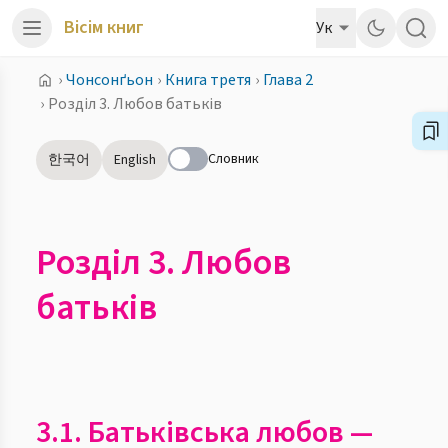
Вісім книг
Ук
›
Чонсонґьон
›
Книга третя
›
Глава 2
›
Розділ 3. Любов батьків
Словник
한국어
English
Розділ 3. Любов
батьків
3.1. Батьківська любов —