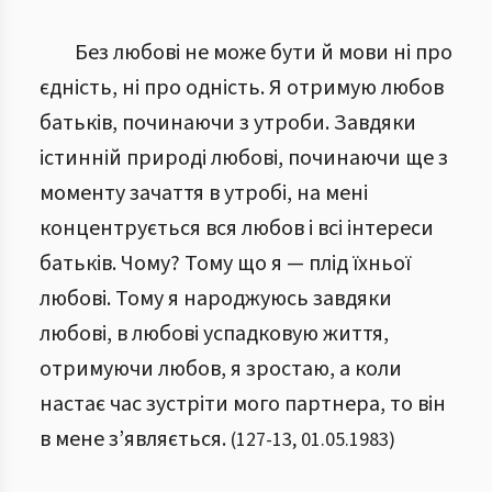
Без любові не може бути й мови ні про
єдність, ні про одність. Я отримую любов
батьків, починаючи з утроби. Завдяки
істинній природі любові, починаючи ще з
моменту зачаття в утробі, на мені
концентрується вся любов і всі інтереси
батьків. Чому? Тому що я — плід їхньої
любові. Тому я народжуюсь завдяки
любові, в любові успадковую життя,
отримуючи любов, я зростаю, а коли
настає час зустріти мого партнера, то він
в мене з’являється.
(
127
-
13
,
01.05.1983
)