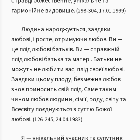
справді божественне, унікальне та
гармонійне видовище.
(
298
-
304
,
17.01.1999
)
Людина народжується, завдяки
любові, і росте, отримуючи любов. Ви —
це плід любові батьків. Ви — справжній
плід любові батька та матері. Батьки не
можуть не любити вас, плід своєї любові.
Завдяки цьому плоду, безмежна любов
знов приносить свій плід. Саме таким
чином любов людини, сім’ї, роду, світу та
Всесвіту поєднуються з суттю Божої
любові.
(
126
-
245
,
24.04.1983
)
Я — унікальний учасник та супутник