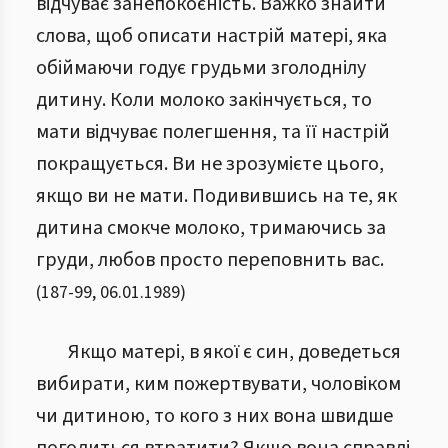
відчуває занепокоєність. Важко знайти
слова, щоб описати настрій матері, яка
обіймаючи годує грудьми зголоднілу
дитину. Коли молоко закінчується, то
мати відчуває полегшення, та її настрій
покращується. Ви не зрозумієте цього,
якщо ви не мати. Подивившись на те, як
дитина смокче молоко, тримаючись за
груди, любов просто переповнить вас.
(
187
-
99
,
06.01.1989
)
Якщо матері, в якої є син, доведеться
вибирати, ким пожертвувати, чоловіком
чи дитиною, то кого з них вона швидше