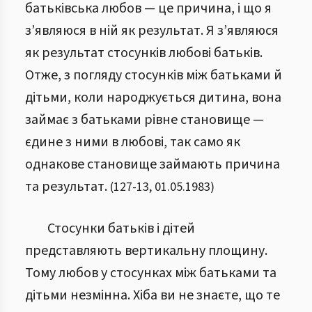
батьківська любов — це причина, і що я
з’являюся в ній як результат. Я з’являюся
як результат стосунків любові батьків.
Отже, з погляду стосунків між батьками й
дітьми, коли народжується дитина, вона
займає з батьками рівне становище —
єдине з ними в любові, так само як
однакове становище займають причина
та результат.
(
127
-
13
,
01.05.1983
)
Стосунки батьків і дітей
представляють вертикальну площину.
Тому любов у стосунках між батьками та
дітьми незмінна. Хіба ви не знаєте, що те