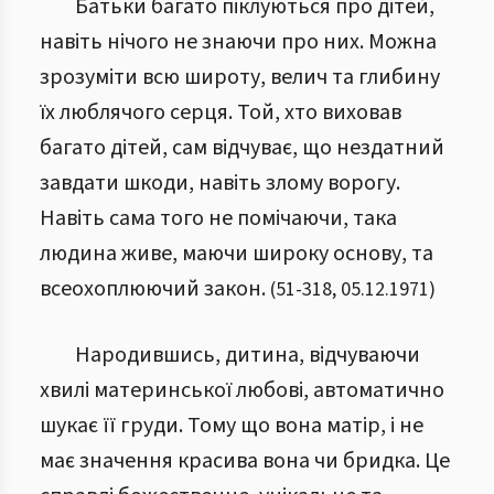
Батьки багато піклуються про дітей,
навіть нічого не знаючи про них. Можна
зрозуміти всю широту, велич та глибину
їх люблячого серця. Той, хто виховав
багато дітей, сам відчуває, що нездатний
завдати шкоди, навіть злому ворогу.
Навіть сама того не помічаючи, така
людина живе, маючи широку основу, та
всеохоплюючий закон.
(
51
-
318
,
05.12.1971
)
Народившись, дитина, відчуваючи
хвилі материнської любові, автоматично
шукає її груди. Тому що вона матір, і не
має значення красива вона чи бридка. Це