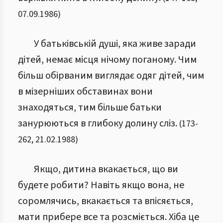
07.09.1986
)
У батьківській душі, яка живе заради
дітей, немає місця нічому поганому. Чим
більш обірваним виглядає одяг дітей, чим
в мізерніших обставинах вони
знаходяться, тим більше батьки
занурюються в глибоку долину сліз.
(
173
-
262
,
21.02.1988
)
Якщо, дитина вкакається, що ви
будете робити? Навіть якщо вона, не
соромлячись, вкакається та впісяється,
мати прибере все та розсміється. Хіба це