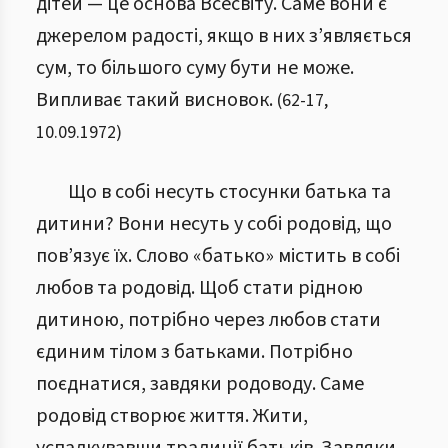
дітей — це основа Всесвіту. Саме вони є
джерелом радості, якщо в них з’являється
сум, то більшого суму бути не може.
Випливає такий висновок.
(
62
-
17
,
10.09.1972
)
Що в собі несуть стосунки батька та
дитини? Вони несуть у собі родовід, що
пов’язує їх. Слово «батько» містить в собі
любов та родовід. Щоб стати рідною
дитиною, потрібно через любов стати
єдиним тілом з батьками. Потрібно
поєднатися, завдяки родоводу. Саме
родовід створює життя. Жити,