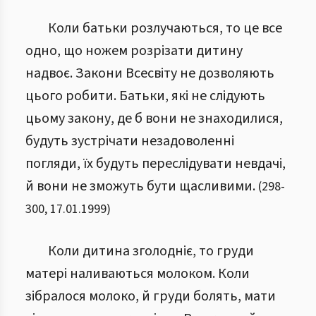
Коли батьки розлучаються, то це все
одно, що ножем розрізати дитину
надвоє. Закони Всесвіту не дозволяють
цього робити. Батьки, які не слідують
цьому закону, де б вони не знаходилися,
будуть зустрічати незадоволенні
погляди, їх будуть переслідувати невдачі,
й вони не зможуть бути щасливими.
(
298
-
300
,
17.01.1999
)
Коли дитина зголодніє, то груди
матері наливаються молоком. Коли
зібралося молоко, й груди болять, мати