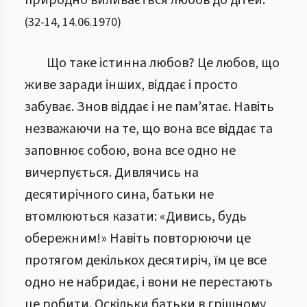
природно виливається любов до дітей.
(
32
-
14
,
14.06.1970
)
Що таке істинна любов? Це любов, що
живе заради інших, віддає і просто
забуває. Знов віддає і не пам’ятає. Навіть
незважаючи на те, що вона все віддає та
заповнює собою, вона все одно не
вичерпується. Дивлячись на
десятирічного сина, батьки не
втомлюються казати: «Дивись, будь
обережним!» Навіть повторюючи це
протягом декількох десятиріч, їм це все
одно не набридає, і вони не перестають
це робити. Оскільки батьки в грішному