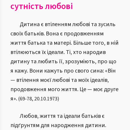
сутність любові
Дитина є втіленням любові та зусиль
своїх батьків. Вона є продовженням
життя батька та матері. Більше того, в ній
втілюються їх ідеали.
Ті, хто народив
дитину та любить її, зрозуміють, про що
я кажу. Вони кажуть про свого сина: «Він
— втілення моєї любові та моїх ідеалів,
продовження мого життя. Це — моє друге
я».
(
69
-
78
,
20.10.1973
)
Любов, життя та ідеали батьків є
підґрунтям для народження дитини.