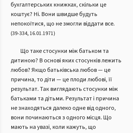
бухгалтерських книжках, скільки це
коштує? Ні. Вони швидше будуть
непокоїтися, що не змогли віддати все.
(
39
-
334
,
16.01.1971
)
Що таке стосунки між батьком та
дитиною? В основі яких стосунків лежить
любов? Якщо батьківська любов — це
причина, то діти — це плоди любові, її
результат. Так виглядають стосунки між
батьками та дітьми. Результат і причина
не знаходяться далеко одне від одного,
вони починаються з одного місця. Що
мають на увазі, коли кажуть, що