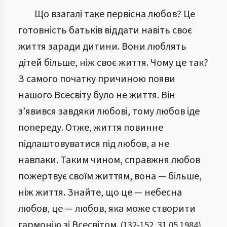
Що взагалі таке первісна любов? Це
готовність батьків віддати навіть своє
життя заради дитини. Вони люблять
дітей більше, ніж своє життя. Чому це так?
З самого початку причиною появи
нашого Всесвіту було не життя. Він
з’явився завдяки любові, тому любов іде
попереду. Отже, життя повинне
підлаштовуватися під любов, а не
навпаки. Таким чином, справжня любов
пожертвує своїм життям, вона — більше,
ніж життя. Знайте, що це — небесна
любов, це — любов, яка може створити
гармонію зі Всесвітом.
(
132
-
152
,
31.05.1984
)