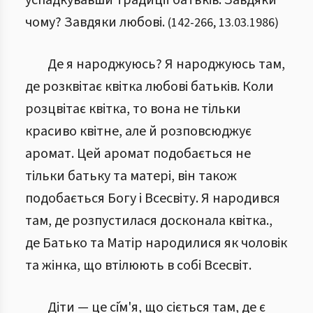
успадкувавши традиції батьків. Завдяки
чому? Завдяки любові.
(
142
-
266
,
13.03.1986
)
Де я народжуюсь? Я народжуюсь там,
де розквітає квітка любові батьків. Коли
розцвітає квітка, то вона не тільки
красиво квітне, але й розповсюджує
аромат. Цей аромат подобається не
тільки батьку та матері, він також
подобається Богу і Всесвіту. Я народився
там, де розпустилася досконала квітка.,
де Батько та Матір народилися як чоловік
та жінка, що втілюють в собі Всесвіт.
Діти — це сі́м'я, що сіється там, де є