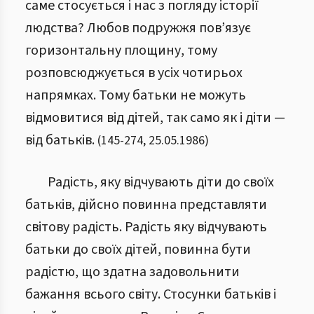
саме стосується і нас з погляду історії
людства? Любов подружжя пов’язує
горизонтальну площину, тому
розповсюджується в усіх чотирьох
напрямках. Тому батьки не можуть
відмовитися від дітей, так само як і діти —
від батьків.
(
145
-
274
,
25.05.1986
)
Радість, яку відчувають діти до своїх
батьків, дійсно повинна представляти
світову радість. Радість яку відчувають
батьки до своїх дітей, повинна бути
радістю, що здатна задовольнити
бажання всього світу. Стосунки батьків і