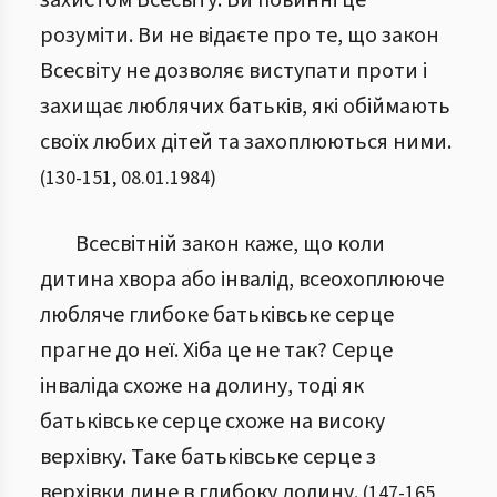
захистом Всесвіту. Ви повинні це
розуміти. Ви не відаєте про те, що закон
Всесвіту не дозволяє виступати проти і
захищає люблячих батьків, які обіймають
своїх любих дітей та захоплюються ними.
(
130
-
151
,
08.01.1984
)
Всесвітній закон каже, що коли
дитина хвора або інвалід, всеохоплююче
любляче глибоке батьківське серце
прагне до неї. Хіба це не так? Серце
інваліда схоже на долину, тоді як
батьківське серце схоже на високу
верхівку. Таке батьківське серце з
верхівки лине в глибоку долину.
(
147
-
165
,