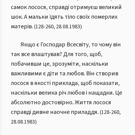
самок лосося, справді отримуєш великий
шок. А мальки їдять тіло своїх померлих
матерів.
(
128
-
260
,
28.08.1983
)
Якщо є Господар Всесвіту, то чому він
так все влаштував? Для того, щоб,
побачивши це, зрозуміти, наскільки
важливими є діти та любов. Він створив
лосося в якості приклада, щоб показати,
наскільки велика річ любов і нащадки. Це
абсолютно достовірно. Життя лосося
справді дивне наочне приладдя.
(
128
-
260
,
28.08.1983
)