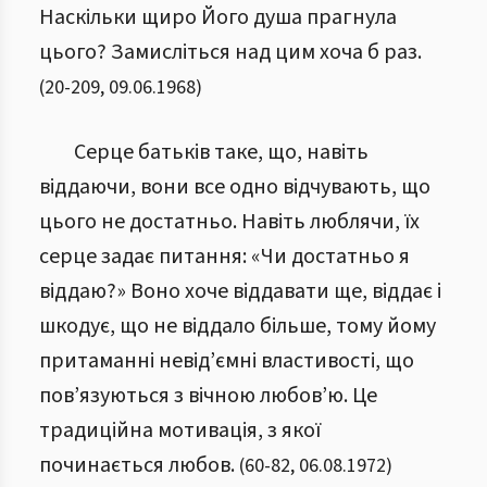
Наскільки щиро Його душа прагнула
цього? Замисліться над цим хоча б раз.
(
20
-
209
,
09.06.1968
)
Серце батьків таке, що, навіть
віддаючи, вони все одно відчувають, що
цього не достатньо. Навіть люблячи, їх
серце задає питання: «Чи достатньо я
віддаю?» Воно хоче віддавати ще, віддає і
шкодує, що не віддало більше, тому йому
притаманні невід’ємні властивості, що
пов’язуються з вічною любов’ю. Це
традиційна мотивація, з якої
починається любов.
(
60
-
82
,
06.08.1972
)