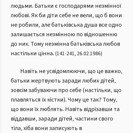
людьми. Батьки є господарями незмінної
любові. Як би діти себе не вели, що б вони
не робили, але батьківська душа все одно
залишається незмінною по відношенню
до них. Тому незмінна батьківська любов
настільки цінна.
(
141
-
241
,
26.02.1986
)
Навіть не усвідомлюючи, що це важко,
батьки жертвують заради любих дітей,
зовсім забуваючи про себе (настільки, що
плавляться їх кістки). Чому це так? Тому,
що вони їх люблять. Навіть відрізавши та
віддавши, заради дітей, частини свого
тіла, хіба вони записують в