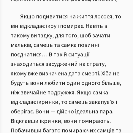
Якщо подивитися на життя лосося, то
він відкладає ікру і помирає. Навіть в
такому випадку, для того, щоб зачати
мальків, самець та самка повинні
поєднатися… В такій ситуації
знаходиться засуджений на страту,
якому вже визначена дата смерті. Хіба не
будуть вони любити один одного більше,
ніж звичайне подружжя. Якщо самка
відкладає ікринки, то самець закапує їх і
оберігає. Вони — дійсно ідеальна пара.
Відклавши ікринки, вони помирають.
Побачивши багато помираючих самців та