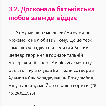
3.2. Досконала батьківська
любов завжди віддає
Чому ми любимо дітей? Чому ми не
можемо їх не любити? Тому, що це те ж
саме, що успадкувати великий Божий
шедевр творіння в горизонтальній
матеріальній сфері. Ми відчуваємо таку ж
радість, яку відчував Бог, коли сотворив
Адама та Єву. Успадкувавши Божу любов,
ми успадковуємо Його право творити.
(
76
-
45
,
26.01.1975
)