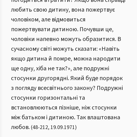
погодиться втратити? Якщо вона справді
любить свою дитину, вона пожертвує
чоловіком, але відмовиться
пожертвувати дитиною. Почувши це,
чоловіки напевно можуть образитися. В
сучасному світі можуть сказати: «Навіть
якщо дитина й помре, можна народити
ще одну, хіба не так?», але подружні
стосунки другорядні. Який буде порядок
з погляду всесвітнього закону? Подружні
стосунки горизонтальні та
встановлюються пізніше, ніж стосунки
між батьком і дитиною. Так влаштована
любов.
(
48
-
212
,
19.09.1971
)