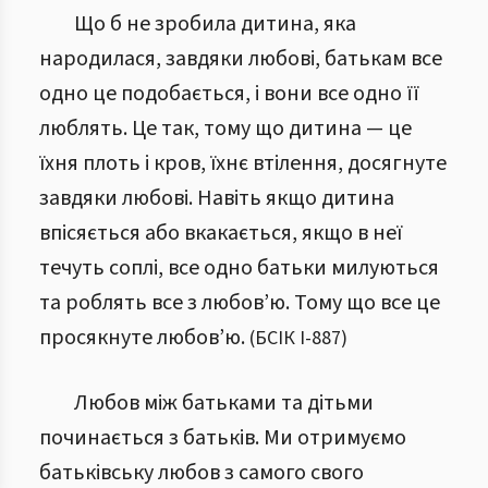
Що б не зробила дитина, яка
народилася, завдяки любові, батькам все
одно це подобається, і вони все одно її
люблять. Це так, тому що дитина — це
їхня плоть і кров, їхнє втілення, досягнуте
завдяки любові. Навіть якщо дитина
впісяється або вкакається, якщо в неї
течуть соплі, все одно батьки милуються
та роблять все з любов’ю. Тому що все це
просякнуте любов’ю.
(
БСІК І
-
887
)
Любов між батьками та дітьми
починається з батьків. Ми отримуємо
батьківську любов з самого свого