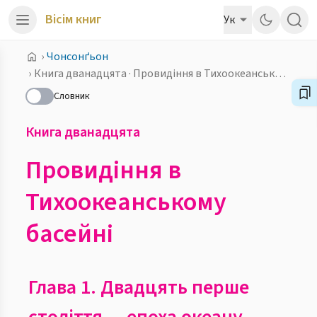
Вісім книг
Ук
›
Чонсонґьон
›
Книга дванадцята · Провидіння в Тихоокеанському басейні
Словник
Книга дванадцята
Провидіння в
Тихоокеанському
басейні
Глава 1.
Двадцять перше