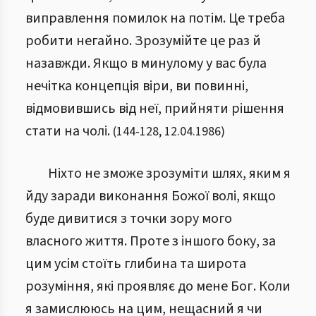
виправлення помилок на потім. Це треба
робити негайно. Зрозумійте це раз й
назавжди. Якщо в минулому у вас була
нечітка концепція віри, ви повинні,
відмовившись від неї, прийняти рішення
стати на чолі.
(
144
-
128
,
12.04.1986
)
Ніхто не зможе зрозуміти шлях, яким я
йду заради виконання Божої волі, якщо
буде дивитися з точки зору мого
власного життя. Проте з іншого боку, за
цим усім стоїть глибина та широта
розуміння, які проявляє до мене Бог. Коли
я замислююсь на цим, нещасний я чи