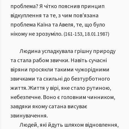
проблема? Я чітко пояснив принцип
відкуплення та те, з чим пов’язана
проблема Каїна та Авеля, те, що було
нікому не зрозуміло.
(
161
-
153
,
18.01.1987
)
Людина успадкувала грішну природу
та стала рабом звички. Навіть сучасні
віряни просякли такими чужорідними
звичками та схильні до безтурботного
життя. Життя у вірі, яке стало рутиною,
небезпечне. Воно є головним чинником,
завдяки якому сатана висуває
звинувачення.
Людей, які йдуть шляхом відновлення,