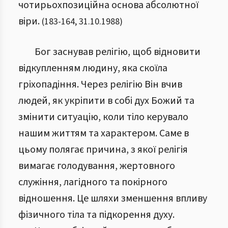
чотирьохпозиційна основа абсолютної
віри.
(
183
-
164
,
31.10.1988
)
Бог заснував релігію, щоб відновити
відкупленням людину, яка скоїла
гріхопадіння. Через релігію Він вчив
людей, як укріпити в собі дух Божий та
змінити ситуацію, коли тіло керувало
нашим життям та характером. Саме в
цьому полягає причина, з якої релігія
вимагає голодування, жертовного
служіння, лагідного та покірного
відношення. Це шляхи зменшення впливу
фізичного тіла та підкорення духу.