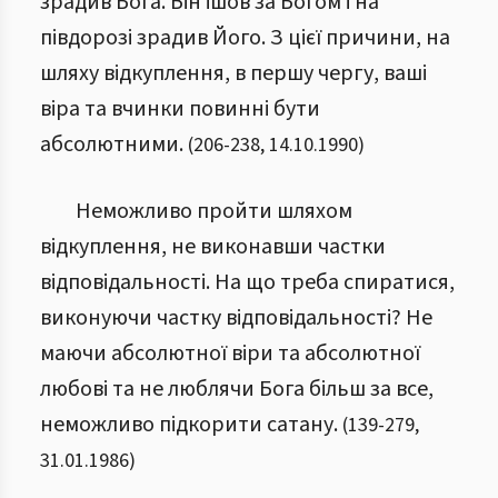
зрадив Бога. Він ішов за Богом і на
півдорозі зрадив Його. З цієї причини, на
шляху відкуплення, в першу чергу, ваші
віра та вчинки повинні бути
абсолютними.
(
206
-
238
,
14.10.1990
)
Неможливо пройти шляхом
відкуплення, не виконавши частки
відповідальності. На що треба спиратися,
виконуючи частку відповідальності? Не
маючи абсолютної віри та абсолютної
любові та не люблячи Бога більш за все,
неможливо підкорити сатану.
(
139
-
279
,
31.01.1986
)