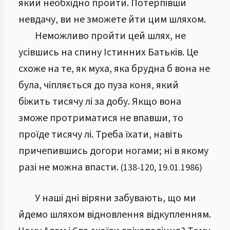
який необхідно пройти. Потерпівши
невдачу, ви не зможете йти цим шляхом.
Неможливо пройти цей шлях, не
усівшись на спину Істинних Батьків. Це
схоже на те, як муха, яка брудна б вона не
була, чіпляється до пуза коня, який
біжить тисячу лі за добу. Якщо вона
зможе протриматися не впавши, то
проїде тисячу лі. Треба їхати, навіть
причепившись догори ногами; ні в якому
разі не можна впасти.
(
138
-
120
,
19.01.1986
)
У наші дні віряни забувають, що ми
йдемо шляхом відновлення відкупленням.