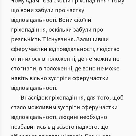
Чому Адам і Єва скоїли гріхопадіння? Тому
що вони забули про частку
відповідальності. Вони скоїли
гріхопадіння, оскільки забули про
реальність її існування. Залишивши
сферу частки відповідальності, людство
опинилося в положенні, де не можна не
стогнати, в положенні, де воно не може
навіть вільно зустріти сферу частки
відповідальності.
Внаслідок гріхопадіння, для того, щоб
стало можливим зустріти сферу частки
відповідальності, людині необхідно
позбавитись від всього падкого, що