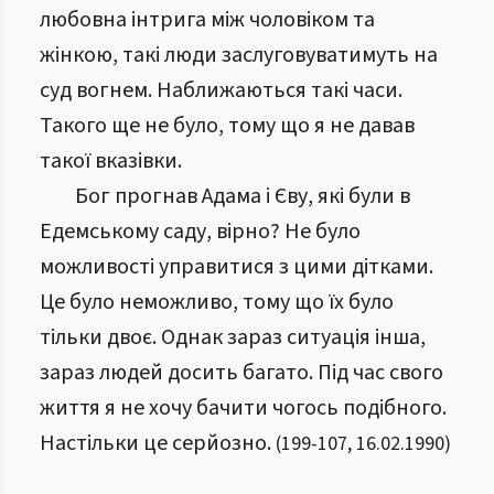
любовна інтрига між чоловіком та
жінкою, такі люди заслуговуватимуть на
суд вогнем. Наближаються такі часи.
Такого ще не було, тому що я не давав
такої вказівки.
Бог прогнав Адама і Єву, які були в
Едемському саду, вірно? Не було
можливості управитися з цими дітками.
Це було неможливо, тому що їх було
тільки двоє. Однак зараз ситуація інша,
зараз людей досить багато. Під час свого
життя я не хочу бачити чогось подібного.
Настільки це серйозно.
(
199
-
107
,
16.02.1990
)