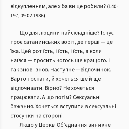
відкупленням, але хіба ви це робили?
(
140
-
197
,
09.02.1986
)
Що для людини найскладніше? Існує
троє сатанинських воріт, де перші — це
їжа. Цей рот їсть, і їсть, і їсть, а коли
наївся — просить чогось ще кращого. І
так знов і знов. Наступне —відпочинок.
Варто поспати, й хочеться ще й ще
відпочивати. Вірно? Не хочеться
працювати. А що потім? Сексуальні
бажання. Хочеться вступити в сексуальні
стосунки на стороні.
Якщо у Церкві Об’єднання виникне