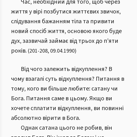
Час, необхідний для того, щоб через
життя у вірі позбутися життєвих звичок,
слідування бажанням тіла та привити
новий спосіб життя, основою якого буде
дух, зазвичай займає від трьох до п’яти
років.
(
201
-
208
,
09.04.1990
)
Від чого залежить відкуплення? В
чому взагалі суть відкуплення? Питання в
тому, кого ви більше любите: сатану чи
Бога. Питання саме в цьому. Якщо ви
хочете сплатити відкуплення, ви повинні
абсолютно вірити в Бога.
Однак сатана цього не робив, він