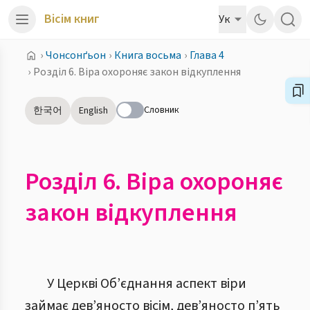
Вісім книг
Ук
›
Чонсонґьон
›
Книга восьма
›
Глава 4
›
Розділ 6. Віра охороняє закон відкуплення
Словник
한국어
English
Розділ 6. Віра охороняє
закон відкуплення
У Церкві Об’єднання аспект віри
займає дев’яносто вісім, дев’яносто п’ять