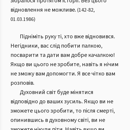
зібралося протягом історії. Без цього
відновлення не можливе.
(
142
-
82
,
01.03.1986
)
Підніміть руку ті, хто вже відновився.
Негідники, вас слід побити палкою,
посварити та дати вам добре качалкою!
Якщо ви цього не зробите, навіть я нічим
не зможу вам допомогти. Я все чітко вам
розповів.
Духовний світ буде мінятися
відповідно до ваших зусиль. Якщо ви не
зможете цього зробити, то після смерті,
опинившись в духовному світі, ви не
зможете нікуди піти. Навіть якщо ви