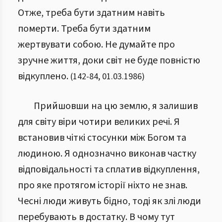
Отже, треба бути здатним навіть
померти. Треба бути здатним
жертвувати собою. Не думайте про
зручне життя, доки світ не буде повністю
відкуплено.
(
142
-
84
,
01.03.1986
)
Прийшовши на цю землю, я залишив
для світу віри чотири великих речі. Я
встановив чіткі стосунки між Богом та
людиною. Я однозначно виконав частку
відповідальності та сплатив відкуплення,
про яке протягом історії ніхто не знав.
Чесні люди живуть бідно, тоді як злі люди
перебувають в достатку. В чому тут