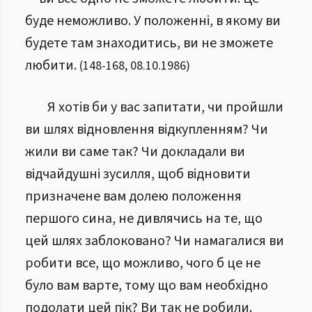
буде неможливо. У положенні, в якому ви
будете там знаходитись, ви не зможете
любити.
(
148
-
168
,
08.10.1986
)
Я хотів би у вас запитати, чи пройшли
ви шлях відновлення відкупленням? Чи
жили ви саме так? Чи докладали ви
відчайдушні зусилля, щоб відновити
призначене вам долею положення
першого сина, не дивлячись на те, що
цей шлях заблоковано? Чи намагалися ви
робити все, що можливо, чого б це не
було вам варте, тому що вам необхідно
подолати цей пік? Ви так не робили.