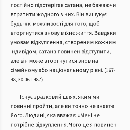
постійно підстерігає сатана, не бажаючи
втратити жодного з них. Він вишукує
будь-які можливості для того, щоб
вторгнутися знову в їхнє життя. Завдяки
умовам відкуплення, створеним кожним
індивідом, сатана повинен відступити,
але він може вторгнутися знов на
сімейному або національному рівні.
(
167
-
98
,
30.06.1987
)
Існує зразковий шлях, яким ми
повинні пройти, але ви точно не знаєте
його. Людині, яка вважає: «Мені не
потрібне відкуплення. Чого це я повинен