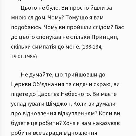
Цього не було. Ви просто йшли за
мною слідом. Чому? Тому що я вам
подобаюсь. Чому ви пройшли слідом? Вас
до цього спонукав не стільки Принцип,
скільки симпатія до мене.
(
138
-
134
,
19.01.1986
)
Не думайте, що прийшовши до
Церкви Об’єднання та сидячи скраю, ви
підете до Царства Небесного. Ви маєте
успадкувати Шімджон. Коли ви думали
про відновлення відкупленням? Коли ви
будете це робити? Хоча я вам наказував
робити все заради відновлення