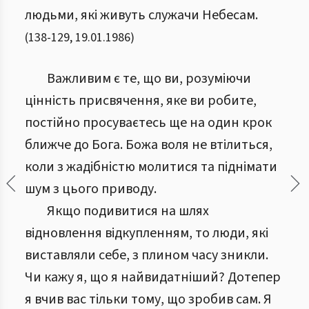
людьми, які живуть служачи Небесам.
(
138
-
129
,
19.01.1986
)
Важливим є те, що ви, розуміючи
цінність присвячення, яке ви робите,
постійно просуваєтесь ще на один крок
ближче до Бога. Божа воля не втілиться,
коли з жадібністю молитися та піднімати
шум з цього приводу.
Якщо подивитися на шлях
відновлення відкупленням, то люди, які
виставляли себе, з плином часу зникли.
Чи кажу я, що я найвидатніший? Дотепер
я вчив вас тільки тому, що зробив сам. Я