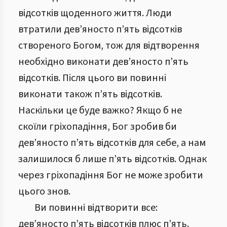
відсотків щоденного життя. Люди
втратили дев’яносто п’ять відсотків
створеного Богом, тож для відтворення
необхідно виконати дев’яносто п’ять
відсотків. Після цього ви повинні
виконати також п’ять відсотків.
Наскільки це буде важко? Якщо б не
скоїли гріхопадіння, Бог зробив би
дев’яносто п’ять відсотків для себе, а нам
залишилося б лише п’ять відсотків. Однак
через гріхопадіння Бог не може зробити
цього знов.
Ви повинні відтворити все:
дев’яносто п’ять відсотків плюс п’ять.