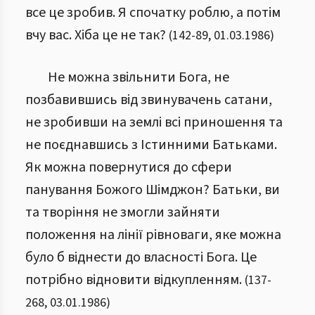
все це зробив. Я спочатку роблю, а потім
вчу вас. Хіба це не так?
(
142
-
89
,
01.03.1986
)
Не можна звільнити Бога, не
позбавившись від звинувачень сатани,
не зробивши на землі всі приношення та
не поєднавшись з Істинними Батьками.
Як можна повернутися до сфери
панування Божого Шімджон? Батьки, ви
та творіння не змогли зайняти
положення на лінії рівноваги, яке можна
було б віднести до власності Бога. Це
потрібно відновити відкупленням.
(
137
-
268
,
03.01.1986
)