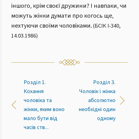
іншого, крім своєї дружини? І навпаки, чи
можуть жінки думати про когось ще,
нехтуючи своїми чоловіками.
(
БСІК І
-
340
,
14.03.1986
)
Розділ 1.
Розділ 3.
Кохання
Чоловік і жінка
чоловіка та
абсолютно
жінки, яким воно
необхідні один
мало бути від
одному
часів ств...