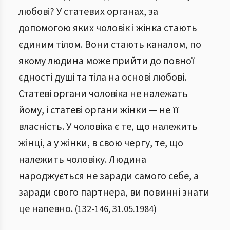
любові? У статевих органах, за
допомогою яких чоловік і жінка стають
єдиним тілом. Вони стають каналом, по
якому людина може прийти до повної
єдності душі та тіла на основі любові.
Статеві органи чоловіка не належать
йому, і статеві органи жінки — не її
власність. У чоловіка є те, що належить
жінці, а у жінки, в свою чергу, те, що
належить чоловіку. Людина
народжується не заради самого себе, а
заради свого партнера, ви повинні знати
це напевно.
(
132
-
146
,
31.05.1984
)