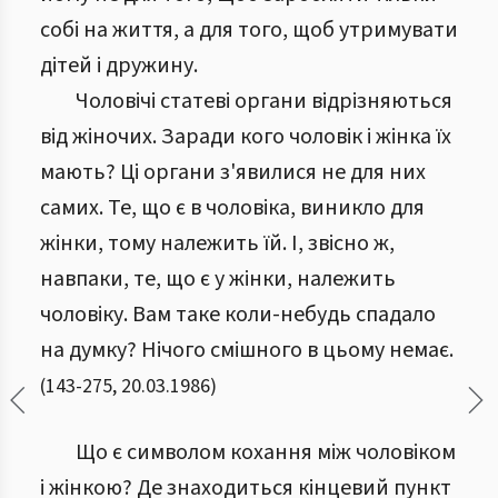
собі на життя, а для того, щоб утримувати
дітей і дружину.
Чоловічі статеві органи відрізняються
від жіночих. Заради кого чоловік і жінка їх
мають? Ці органи з'явилися не для них
самих. Те, що є в чоловіка, виникло для
жінки, тому належить їй. І, звісно ж,
навпаки, те, що є у жінки, належить
чоловіку. Вам таке коли-небудь спадало
на думку? Нічого смішного в цьому немає.
(
143
-
275
,
20.03.1986
)
Що є символом кохання між чоловіком
і жінкою? Де знаходиться кінцевий пункт