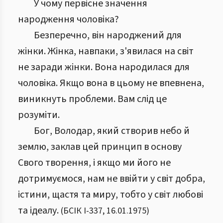
У чому первісне значення
народження чоловіка?
Безперечно, він народжений для
жінки. Жінка, навпаки, з'явилася на світ
не заради жінки. Вона народилася для
чоловіка. Якщо вона в цьому не впевнена,
виникнуть проблеми. Вам слід це
розуміти.
Бог, Володар, який створив небо й
землю, заклав цей принцип в основу
Свого творення, і якщо ми його не
дотримуємося, нам не ввійти у світ добра,
істини, щастя та миру, тобто у світ любові
та ідеалу.
(
БСІК І
-
337
,
16.01.1975
)