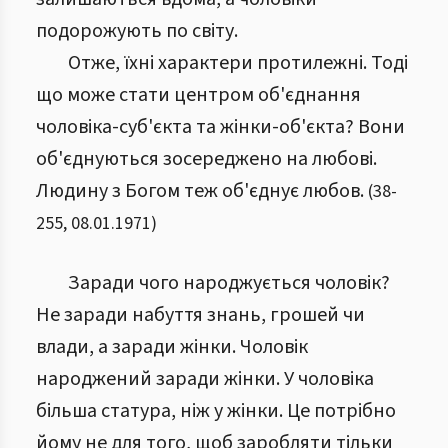
подорожують по світу.
Отже, їхні характери протилежні. Тоді
що може стати центром об'єднання
чоловіка-суб'єкта та жінки-об'єкта? Вони
об'єднуються зосереджено на любові.
Людину з Богом теж об'єднує любов.
(
38
-
255
,
08.01.1971
)
Заради чого народжується чоловік?
Не заради набуття знань, грошей чи
влади, а заради жінки. Чоловік
народжений заради жінки. У чоловіка
більша статура, ніж у жінки. Це потрібно
йому не для того, щоб заробляти тільки