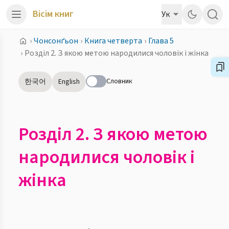
Вісім книг
Ук
›
Чонсонґьон
›
Книга четверта
›
Глава 5
›
Розділ 2. З якою метою народилися чоловік і жінка
Словник
한국어
English
Розділ 2. З якою метою
народилися чоловік і
жінка