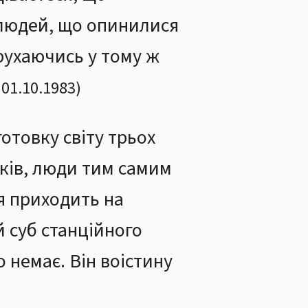
и людей, що опинилися
рухаючись у тому ж
01.10.1983
)
отовку світу трьох
ьків, люди тим самим
ія приходить на
й суб станційного
о немає. Він воістину