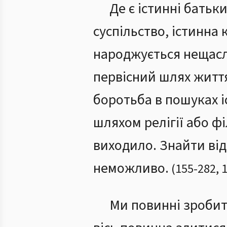
Де є істинні батьки
суспільство, істинна 
народжується нещасли
первісний шлях життя
боротьба в пошуках 
шляхом релігії або фі
виходило. Знайти від
неможливо.
(
155
-
282
,
1
Ми повинні зробити