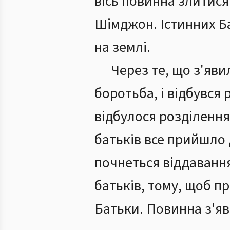
вісь повинна злитися
Шімджон. Істинних Ба
на землі.
Через те, що з'яв
боротьба, і відбувся
відбулося розділення
батьків все прийшло д
почнеться віддавання
батьків, тому, щоб п
Батьки. Повинна з'яв