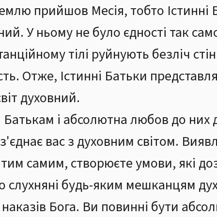
землю прийшов Месія, тобто Істинні 
ий. У ньому не було єдності так само, 
танційному тілі руйнують безліч стін
сть. Отже, Істинні Батьки представл
світ духовний.
 Батькам і абсолютна любов до них
 з'єднає вас з духовним світом. Вия
, тим самим, створюєте умови, які д
 слухняні будь-яким мешканцям духо
наказів Бога. Ви повинні бути абс