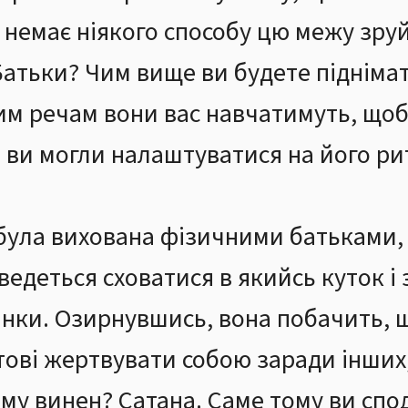
 і немає ніякого способу цю межу зру
 Батьки? Чим вище ви будете піднімат
им речам вони вас навчатимуть, щоб
, ви могли налаштуватися на його р
була вихована фізичними батьками,
оведеться сховатися в якийсь куток і
інки. Озирнувшись, вона побачить, 
тові жертвувати собою заради інших
ому винен? Сатана. Саме тому ви спо