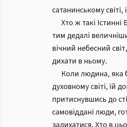
сатанинському світі,
Хто ж такі Істинні
тим дедалі величніш
вічний небесний світ
дихати в ньому.
Коли людина, яка 
духовному світі, їй д
притиснувшись до ст
самовіддані люди, го
задихатися. Хто в ць