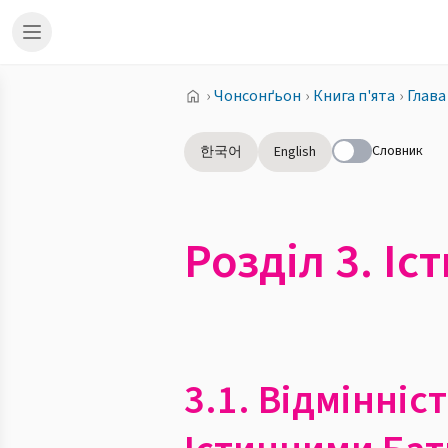
›
Чонсонґьон
›
Книга п'ята
›
Глава
Словник
한국어
English
Розділ 3. Іс
3.1. Відмінніс