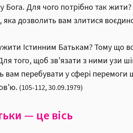
ку Бога. Для чого потрібно так жити?
, яка дозволить вам злитися воєдин
ужити Істинним Батькам? Тому що в
 Для того, щоб зв’язати з ними узи ш
ть вам перебувати у сфері перемоги 
ов’ю.
(
105
-
112
,
30.09.1979
)
тьки — це вісь