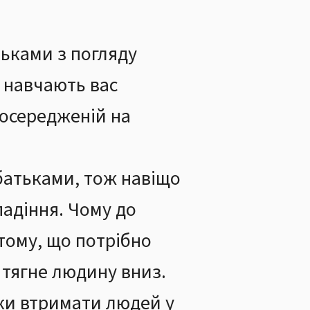
ьками з погляду
и навчають вас
 зосередженій на
батьками, тож навіщо
падіння. Чому до
тому, що потрібно
 тягне людину вниз.
іки втримати людей у