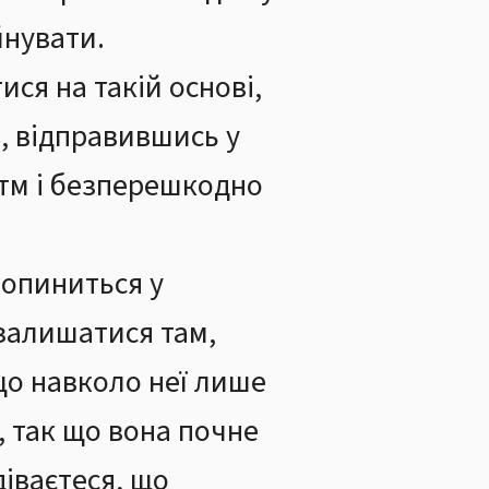
йнувати.
ися на такій основі,
, відправившись у
итм і безперешкодно
 опиниться у
 залишатися там,
що навколо неї лише
, так що вона почне
діваєтеся, що