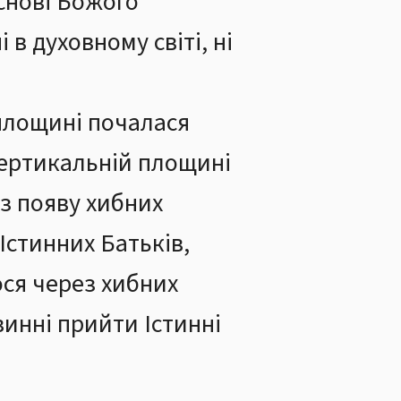
снові Божого
в духовному світі, ні
 площині почалася
 вертикальній площині
ез появу хибних
Істинних Батьків,
ося через хибних
винні прийти Істинні