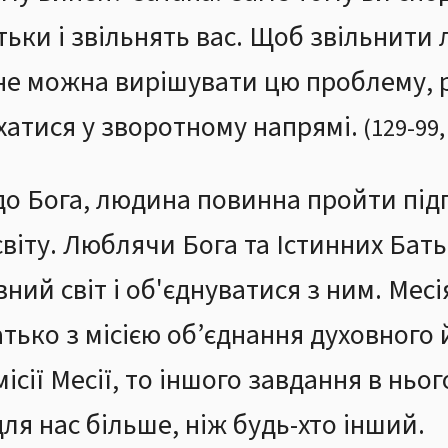
атьки і звільнять вас. Щоб звільнит
 не можна вирішувати цю проблему, 
хатися у зворотному напрямі.
(
129
-
99
,
о Бога, людина повинна пройти підг
світу. Люблячи Бога та Істинних Бат
ний світ і об'єднуватися з ним. Мес
тько з місією об’єднання духовного 
місії Месії, то іншого завдання в ньог
ля нас більше, ніж будь-хто інший.