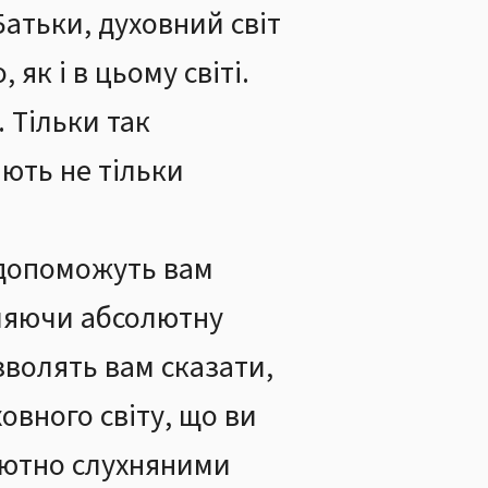
Батьки, духовний світ
як і в цьому світі.
. Тільки так
яють не тільки
 допоможуть вам
вляючи абсолютну
озволять вам сказати,
вного світу, що ви
олютно слухняними