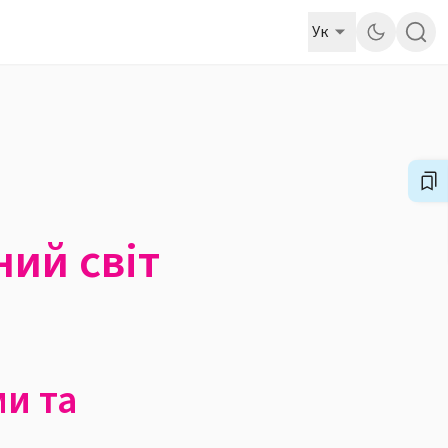
Ук
ний світ
ми та