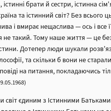
, істинні брати й сестри, істинна сім'
країна та істинний світ? Без всього 
ва і вмирає нещаслива — ось і все її
 не такий. Тому наше життя — це бе
істини. Дотепер люди шукали розв’я
лософії, та скільки б вони не старали
повіді на питання, покладаючись тіл
9.05.1968
)
 світ єдиним з Істинними Батьками.