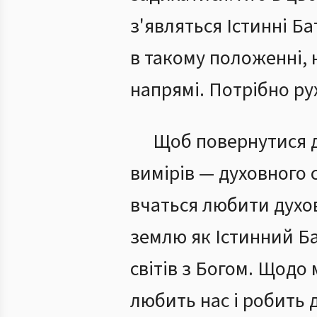
з'являться Істинні Б
в такому положенні,
напрямі. Потрібно ру
Щоб повернутися д
вимірів — духовного 
вчаться любити духов
землю як Істинний Ба
світів з Богом. Щодо 
любить нас і робить д