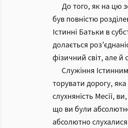
До того, як на цю 
був повністю розділен
Істинні Батьки в субс
долається роз’єднані
фізичний світ, але й 
Служіння Істинним
торувати дорогу, яка
слухняність Месії, ви
що ви були абсолютно
абсолютно слухалися 