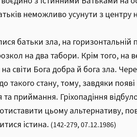
 воєдино з Істинними Батьками на о
тьків неможливо усунути з центру ні 
илися батьки зла, на горизонтальній
 розкол на два табори. Крім того, на
 на світи Бога добра й бога зла. Чер
о такого стану, тому, завдяки появі 
 та приймання. Гріхопадіння відбул
ротиставити цьому альтернативу, по
итися істина.
(
142
-
279
,
07.12.1986
)