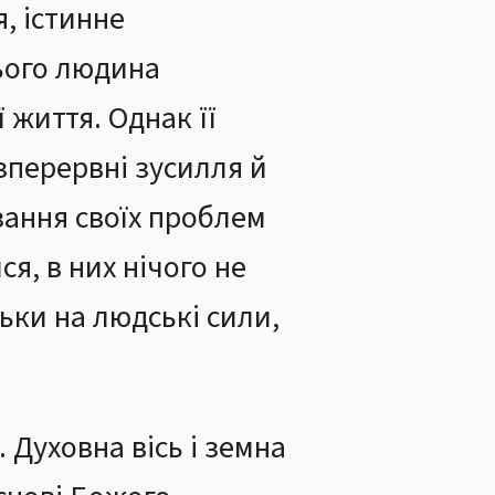
я, істинне
цього людина
 життя. Однак її
зперервні зусилля й
зання своїх проблем
ся, в них нічого не
ьки на людські сили,
 Духовна вісь і земна