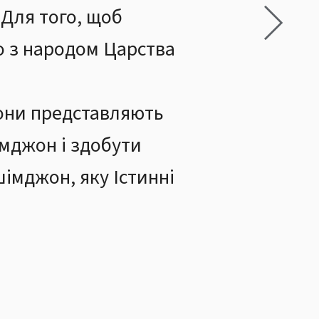
 Для того, щоб
о з народом Царства
они представляють
імджон і здобути
шімджон, яку Істинні