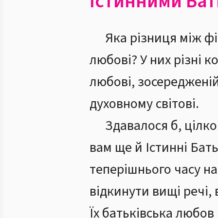
Істинними Ба
Яка різниця між ф
любові? У них різні 
любові, зосередженій 
духовному світові.
Здавалося б, цілк
вам ще й Істинні Бат
теперішнього часу на
відкинути вищі речі,
Їх батьківська любо