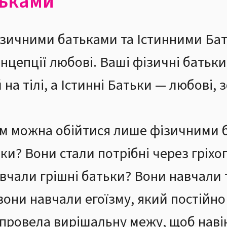
тьками
ізичними батьками та Істинними Бат
концепції любові. Ваші фізичні батьк
на тілі, а Істинні Батьки — любові,
ом можна обійтися лише фізичними 
ьки? Вони стали потрібні через гріхо
вчали грішні батьки? Вони навчали 
 вони навчали егоїзму, який постійно
в провела вирішальну межу, щоб нав