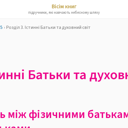
Вісім книг
підручники, які навчають небесному шляху
 5
›
Розділ 3. Істинні Батьки та духовний світ
тинні Батьки та духов
ть між фізичними батька