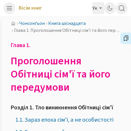
Вісім книг
Ук
›
Чонсонґьон
›
Книга шіснадцята
›
Глава 1. Проголошення Обітниці сім'ї та його передумови
Глава 1.
Проголошення
Обітниці сім'ї та його
передумови
Розділ 1. Тло виникнення Обітниці сім'ї
1.1. Зараз епоха сім'ї, а не особистості