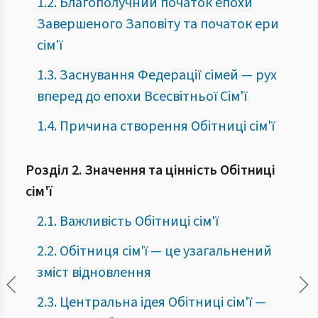
1.2. Благополучний початок епохи
Завершеного Заповіту та початок ери
сім'ї
1.3. Заснування Федерації сімей — рух
вперед до епохи Всесвітньої Сім'ї
1.4. Причина створення Обітниці сім'ї
Розділ 2. Значення та цінність Обітниці
сім'ї
2.1. Важливість Обітниці сім'ї
2.2. Обітниця сім'ї — це узагальнений
зміст відновлення
2.3. Центральна ідея Обітниці сім'ї —