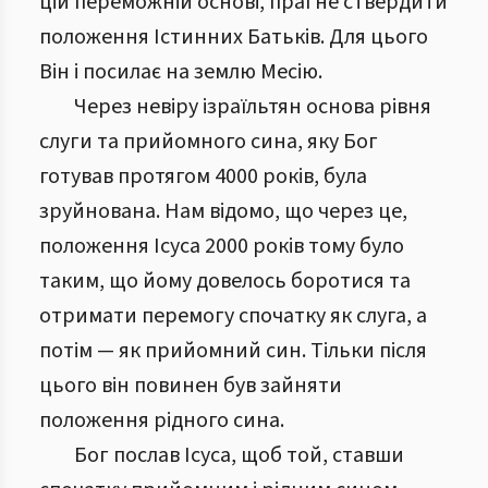
цій переможній основі, прагне ствердити
положення Істинних Батьків. Для цього
Він і посилає на землю Месію.
Через невіру ізраїльтян основа рівня
слуги та прийомного сина, яку Бог
готував протягом 4000 років, була
зруйнована. Нам відомо, що через це,
положення Ісуса 2000 років тому було
таким, що йому довелось боротися та
отримати перемогу спочатку як слуга, а
потім — як прийомний син. Тільки після
цього він повинен був зайняти
положення рідного сина.
Бог послав Ісуса, щоб той, ставши