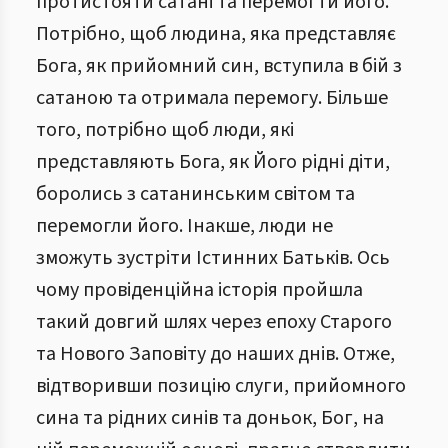
протистояти сатані та перемогти його.
Потрібно, щоб людина, яка представляє
Бога, як прийомний син, вступила в бій з
сатаною та отримала перемогу. Більше
того, потрібно щоб люди, які
представляють Бога, як Його рідні діти,
боролись з сатанинським світом та
перемогли його. Інакше, люди не
зможуть зустріти Істинних Батьків. Ось
чому провіденційна історія пройшла
такий довгий шлях через епоху Старого
та Нового Заповіту до наших днів. Отже,
відтворивши позицію слуги, прийомного
сина та рідних синів та доньок, Бог, на