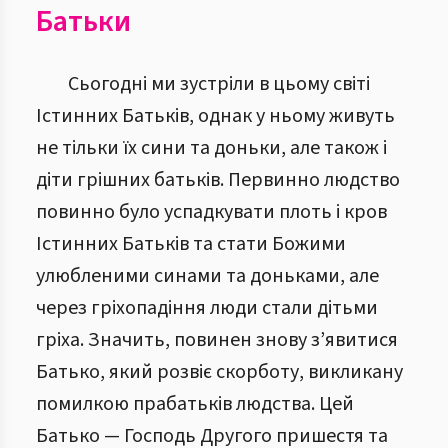
Батьки
Сьогодні ми зустріли в цьому світі
Істинних Батьків, однак у ньому живуть
не тільки їх сини та доньки, але також і
діти грішних батьків. Первинно людство
повинно було успадкувати плоть і кров
Істинних Батьків та стати Божими
улюбленими синами та доньками, але
через гріхопадіння люди стали дітьми
гріха. Значить, повинен знову з’явитися
Батько, який розвіє скорботу, викликану
помилкою прабатьків людства. Цей
Батько — Господь Другого пришестя та