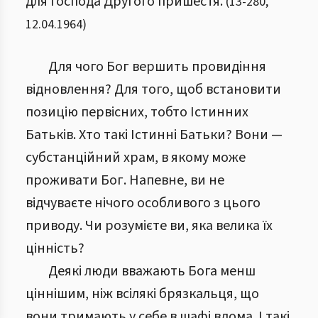
для Господа Другого пришестя.
(
13
-
280
,
12.04.1964
)
Для чого Бог вершить провидіння
відновлення? Для того, щоб встановити
позицію первісних, тобто Істинних
Батьків. Хто такі Істинні Батьки? Вони —
субстанційний храм, в якому може
проживати Бог. Напевне, ви не
відчуваєте нічого особливого з цього
приводу. Чи розумієте ви, яка велика їх
цінність?
Деякі люди вважають Бога менш
ціннішим, ніж всілякі брязкальця, що
вони тримають у себе в шафі вдома. І такі