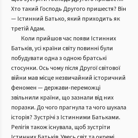
Хто такий Господь Другого пришестя? Він
— Істинний Батько, який приходить як
третій Адам.
Коли прийшов час появи Істинних
Батьків, усі країни світу повинні були
побудувати одна з одною братські
стосунки. Ось чому після Другої світової
війни мав місце незвичайний історичний
феномен — держави-переможці
звільнили країни, що зазнали від них
поразки. До чого прагнула та чого шукала
історія? Зустрічі з Істинними Батьками.
Релігія також існувала, щоб зустріти
Істинних Батьків. Увесь світ та окремі