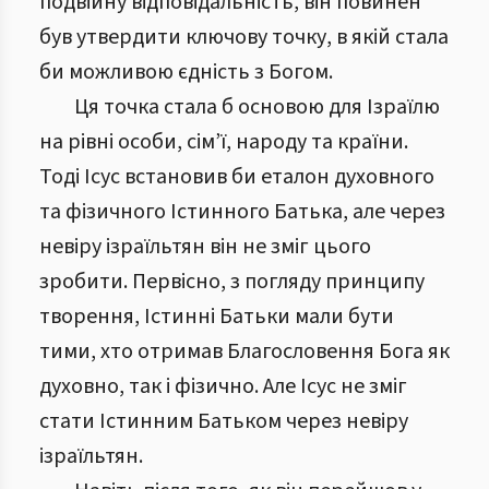
подвійну відповідальність, він повинен
був утвердити ключову точку, в якій стала
би можливою єдність з Богом.
Ця точка стала б основою для Ізраїлю
на рівні особи, сім’ї, народу та країни.
Тоді Ісус встановив би еталон духовного
та фізичного Істинного Батька, але через
невіру ізраїльтян він не зміг цього
зробити. Первісно, з погляду принципу
творення, Істинні Батьки мали бути
тими, хто отримав Благословення Бога як
духовно, так і фізично. Але Ісус не зміг
стати Істинним Батьком через невіру
ізраїльтян.