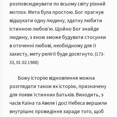
розповсюджувати по всьому світу різний
мотлох. Мета була простою. Бог прагнув
відшукати одну людину, здатну любити
істинною любов’ю. Щойно Бог знайде
людину, з якою зможе будувати стосунки
в оточенні любові, необхідному для її
захисту, мету релігії буде досягнуто.
(
173
-
33
,
01.02.1988
)
Божу історію відновлення можна
розглядати також як історію, призначену
для появи Істинних Батьків. Виходить, з
часів Каїна та Авеля і досі Небеса вершили
внутрішнє провидіння заради того, щоб