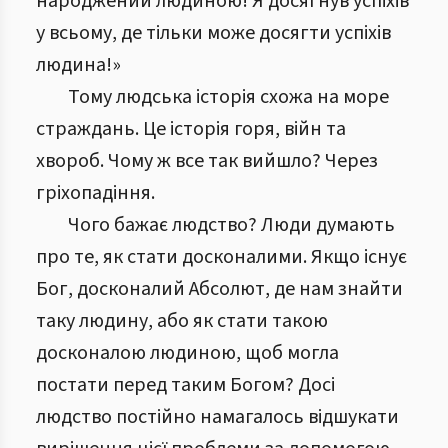
народжений людиною! Я досягнув успіхів
у всьому, де тільки може досягти успіхів
людина!»
Тому людська історія схожа на море
страждань. Це історія горя, війн та
хвороб. Чому ж все так вийшло? Через
гріхопадіння.
Чого бажає людство? Люди думають
про те, як стати досконалими. Якщо існує
Бог, досконалий Абсолют, де нам знайти
таку людину, або як стати такою
досконалою людиною, щоб могла
постати перед таким Богом? Досі
людство постійно намагалось відшукати