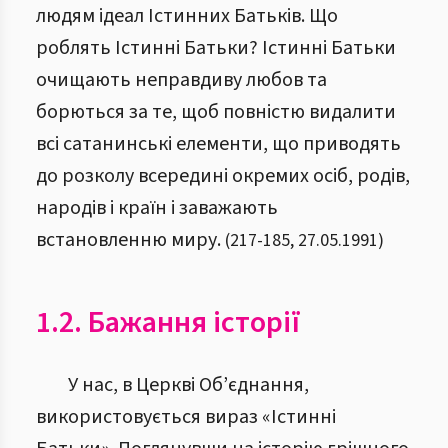
людям ідеал Істинних Батьків. Що
роблять Істинні Батьки? Істинні Батьки
очищають неправдиву любов та
борються за те, щоб повністю видалити
всі сатанинські елементи, що приводять
до розколу всередині окремих осіб, родів,
народів і країн і заважають
встановленню миру.
(
217
-
185
,
27.05.1991
)
1.2. Бажання історії
У нас, в Церкві Об’єднання,
використовується вираз «Істинні