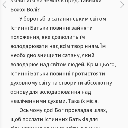
з’явитися на землі як представники
Божої Волі?
У боротьбі з сатанинським світом
Істинні Батьки повинні зайняти
положення, яке дозволить їм
володарювати над всім творінням. Їм
необхідно знищити сатану, який
володарює над світом людей. Крім цього,
Істинні Батьки повинні протистояти
духовному світу та створити абсолютну
основу для володарювання над
незліченними духами. Така їх місія.
Ось чому досі Бог прокладав шлях,
щоб послати Істинних Батьків для