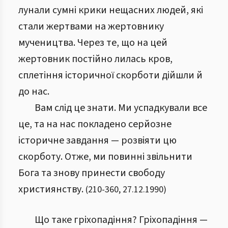
лунали сумні крики нещасних людей, які
стали жертвами на жертовнику
мучеництва. Через те, що на цей
жертовник постійно лилась кров,
сплетіння історичної скорботи дійшли й
до нас.
Вам слід це знати. Ми успадкували все
це, та на нас покладено серйозне
історичне завдання — розвіяти цю
скорботу. Отже, ми повинні звільнити
Бога та знову принести свободу
християнству.
(
210
-
360
,
27.12.1990
)
Що таке гріхопадіння? Гріхопадіння —