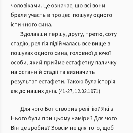
чоловіками. Це означає, що всі вони
брали участь в процесі пошуку одного
істинного сина.
Здолавши першу, другу, третю, соту
стадію, релігія підіймалась все вище в
пошуках одного сина, головної діючої
особи, який прийме естафетну паличку
на останній стадії та визначить
результат естафети. Такою була історія
аж до наших днів.
(
41
-
27
,
12.02.1971
)
Для чого Бог створив релігію? Які в
Нього були при цьому наміри? Для чого
Він це зробив? Зовсім не для того, щоб