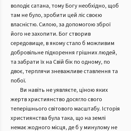
володіє сатана, тому Богу необхідно, щоб
там не було, зробити цей ліс своєю
власністю. Силою, за допомогою зброї
його не захопити. Бог створив
середовище, в якому стало б можливим
добровільне підкорення грішних людей,
та забрати їх на Свій бік по одному, по
двоє, терплячи зневажливе ставлення та
побої.
Ви навіть не уявляєте, ціною яких
жертв християнство досягло свого
теперішнього світового масштабу. Історія
християнства була така, що на землі
немає жодного місця, де б у минулому не