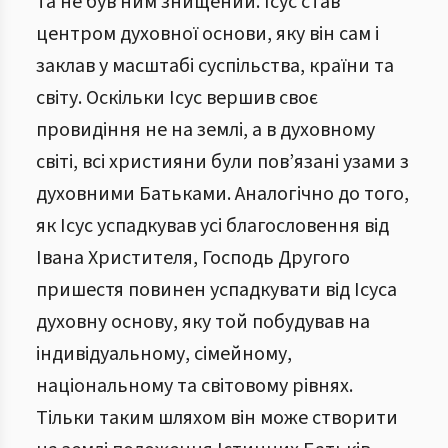
та не був ним знищений. Ісус став
центром духовної основи, яку він сам і
заклав у масштабі суспільства, країни та
світу. Оскільки Ісус вершив своє
провидіння не на землі, а в духовному
світі, всі християни були пов’язані узами з
духовними Батьками. Аналогічно до того,
як Ісус успадкував усі благословення від
Івана Христителя, Господь Другого
пришестя повинен успадкувати від Ісуса
духовну основу, яку той побудував на
індивідуальному, сімейному,
національному та світовому рівнях.
Тільки таким шляхом він може створити