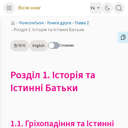
Вісім книг
Ук
›
Чонсонґьон
›
Книга друга
›
Глава 2
›
Розділ 1. Історія та Істинні Батьки
Словник
한국어
English
Розділ 1. Історія та
Істинні Батьки
1.1. Гріхопадіння та Істинні