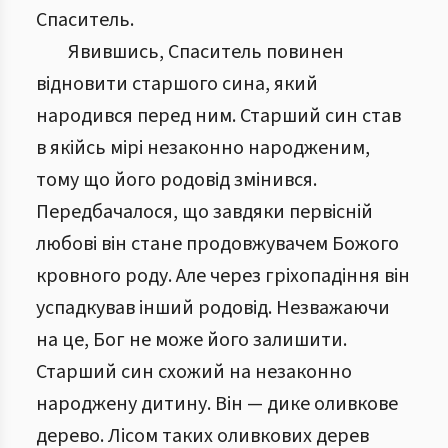
Спаситель.
Явившись, Спаситель повинен
відновити старшого сина, який
народився перед ним. Старший син став
в якійсь мірі незаконно народженим,
тому що його родовід змінився.
Передбачалося, що завдяки первісній
любові він стане продовжувачем Божого
кровного роду. Але через гріхопадіння він
успадкував інший родовід. Незважаючи
на це, Бог не може його залишити.
Старший син схожий на незаконно
народжену дитину. Він — дике оливкове
дерево. Лісом таких оливкових дерев