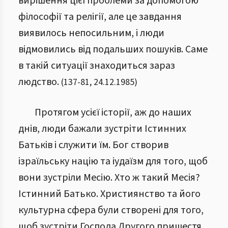
вирішення цієї проблеми за допомогою
філософії та релігії, але це завдання
виявилось непосильним, і люди
відмовились від подальших пошуків. Саме
в такій ситуації знаходиться зараз
людство.
(
137
-
81
,
24.12.1985
)
Протягом усієї історії, аж до наших
днів, люди бажали зустріти Істинних
Батьків і служити їм. Бог створив
ізраїльську націю та іудаїзм для того, щоб
вони зустріли Месію. Хто ж такий Месія?
Істинний Батько. Християнство та його
культурна сфера були створені для того,
щоб зустріти Господа Другого пришестя.