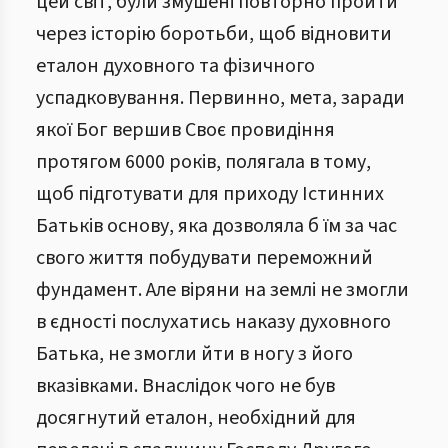
цей світ, були змушені повторно пройти
через історію боротьби, щоб відновити
еталон духовного та фізичного
успадковування. Первинно, мета, заради
якої Бог вершив Своє провидіння
протягом 6000 років, полягала в тому,
щоб підготувати для приходу Істинних
Батьків основу, яка дозволяла б їм за час
свого життя побудувати переможний
фундамент. Але віряни на землі не змогли
в єдності послухатись наказу духовного
Батька, не змогли йти в ногу з його
вказівками. Внаслідок чого не був
досягнутий еталон, необхідний для