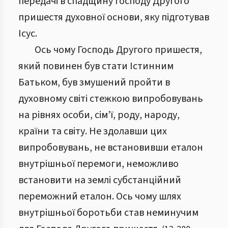
передачі в спадщину Господу Другого
пришестя духовної основи, яку підготував
Ісус.
Ось чому Господь Другого пришестя,
який повинен був стати Істинним
Батьком, був змушений пройти в
духовному світі стежкою випробовувань
на рівнях особи, сім’ї, роду, народу,
країни та світу. Не здолавши цих
випробовувань, не встановивши еталон
внутрішньої перемоги, неможливо
встановити на землі субстанційний
переможний еталон. Ось чому шлях
внутрішньої боротьби став неминучим