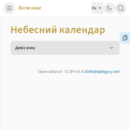
Вісім книг
Ук
Небесний календар
Девіз року
Open dataset · CC BY-SA 4.0
GitHub
tplegacy.net