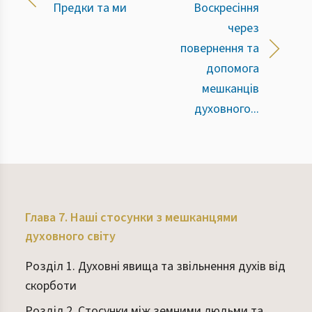
Предки та ми
Воскресіння
через
повернення та
допомога
мешканців
духовного...
Глава 7. Наші стосунки з мешканцями
духовного світу
Розділ 1. Духовні явища та звільнення духів від
скорботи
Розділ 2. Стосунки між земними людьми та