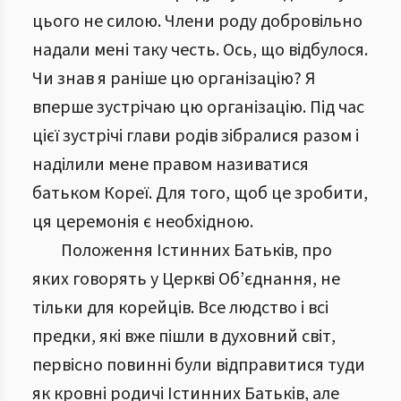
цього не силою. Члени роду добровільно
надали мені таку честь. Ось, що відбулося.
Чи знав я раніше цю організацію? Я
вперше зустрічаю цю організацію. Під час
цієї зустрічі глави родів зібралися разом і
наділили мене правом називатися
батьком Кореї. Для того, щоб це зробити,
ця церемонія є необхідною.
Положення Істинних Батьків, про
яких говорять у Церкві Об’єднання, не
тільки для корейців. Все людство і всі
предки, які вже пішли в духовний світ,
первісно повинні були відправитися туди
як кровні родичі Істинних Батьків, але