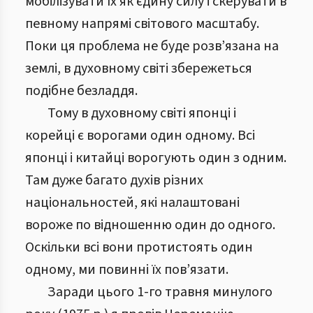
мобілізувати їх як єдину силу і скерувати в
певному напрямі світового масштабу.
Поки ця проблема не буде розв’язана на
землі, в духовному світі збережеться
подібне безладдя.
Тому в духовному світі японці і
корейці є ворогами один одному. Всі
японці і китайці ворогують один з одним.
Там дуже багато духів різних
національностей, які налаштовані
вороже по відношенню один до одного.
Оскільки всі вони протистоять один
одному, ми повинні їх пов’язати.
Заради цього 1-го травня минулого