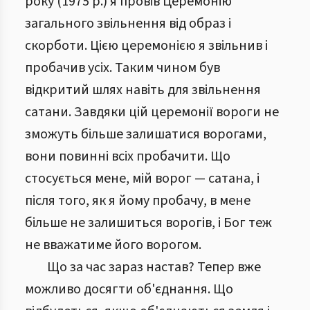
року (1975 р.) я провів Церемонію
загального звільнення від образ і
скорботи. Цією церемонією я звільнив і
пробачив усіх. Таким чином був
відкритий шлях навіть для звільнення
сатани. Завдяки цій церемонії вороги не
зможуть більше залишатися ворогами,
вони повинні всіх пробачити. Що
стосується мене, мій ворог — сатана, і
після того, як я йому пробачу, в мене
більше не залишиться ворогів, і Бог теж
не вважатиме його ворогом.
Що за час зараз настав? Тепер вже
можливо досягти об'єднання. Що