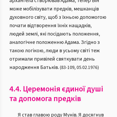
архангела створював Адама, тепер Він
може мобілізувати предків, мешканців
духовного світу, щоб з їхньою допомогою
почати відтворення їхніх нащадків,
людей землі, які посідають положення,
аналогічне положенню Адама. Згідно з
такою логікою, люди в усьому світі теж
отримали привілей святкувати день
народження Батьків.
(
83
-
109
,
05.02.1976
)
4.4. Церемонія єдиної душі
та допомога предків
Я став главою роду Мунів. Я досягнув