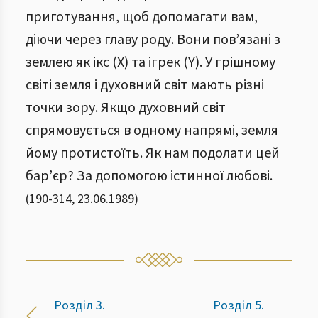
приготування, щоб допомагати вам,
діючи через главу роду. Вони пов’язані з
землею як ікс (X) та ігрек (Y). У грішному
світі земля і духовний світ мають різні
точки зору. Якщо духовний світ
спрямовується в одному напрямі, земля
йому протистоїть. Як нам подолати цей
бар’єр? За допомогою істинної любові.
(
190
-
314
,
23.06.1989
)
Розділ 3.
Розділ 5.