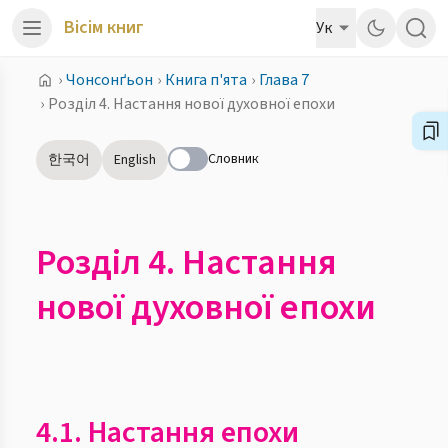
Вісім книг
Ук
›
Чонсонґьон
›
Книга п'ята
›
Глава 7
›
Розділ 4. Настання нової духовної епохи
Словник
한국어
English
Розділ 4. Настання
нової духовної епохи
4.1. Настання епохи