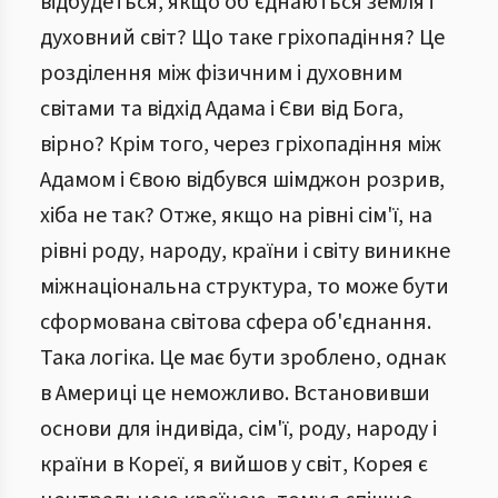
відбудеться, якщо об'єднаються земля і
духовний світ? Що таке гріхопадіння? Це
розділення між фізичним і духовним
світами та відхід Адама і Єви від Бога,
вірно? Крім того, через гріхопадіння між
Адамом і Євою відбувся шімджон розрив,
хіба не так? Отже, якщо на рівні сім'ї, на
рівні роду, народу, країни і світу виникне
міжнаціональна структура, то може бути
сформована світова сфера об'єднання.
Така логіка. Це має бути зроблено, однак
в Америці це неможливо. Встановивши
основи для індивіда, сім'ї, роду, народу і
країни в Кореї, я вийшов у світ, Корея є