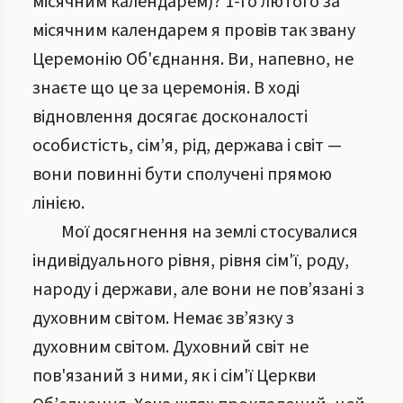
місячним календарем)? 1-го лютого за
місячним календарем я провів так звану
Церемонію Об'єднання. Ви, напевно, не
знаєте що це за церемонія. В ході
відновлення досягає досконалості
особистість, сім’я, рід, держава і світ —
вони повинні бути сполучені прямою
лінією.
Мої досягнення на землі стосувалися
індивідуального рівня, рівня сім'ї, роду,
народу і держави, але вони не пов’язані з
духовним світом. Немає зв’язку з
духовним світом. Духовний світ не
пов'язаний з ними, як і сім'ї Церкви