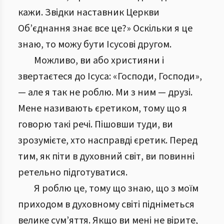
кажи. Звідки наставник Церкви
Об’єднання знає все це?» Оскільки я це
знаю, то можу бути Ісусові другом.
Можливо, ви або християни і
звертаєтеся до Ісуса: «Господи, Господи»,
— але я так не роблю. Ми з ним — друзі.
Мене називають єретиком, тому що я
говорю такі речі. Пішовши туди, ви
зрозумієте, хто насправді єретик. Перед
тим, як піти в духовний світ, ви повинні
ретельно підготуватися.
Я роблю це, тому що знаю, що з моїм
приходом в духовному світі підніметься
велике сум’яття. Якщо ви мені не вірите,