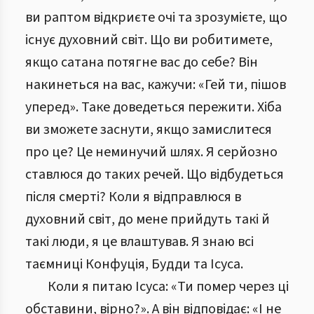
ви раптом відкриєте очі та зрозумієте, що
існує духовний світ. Що ви робитимете,
якщо сатана потягне вас до себе? Він
накинеться на вас, кажучи: «Гей ти, пішов
уперед». Таке доведеться пережити. Хіба
ви зможете заснути, якщо замислитеся
про це? Це неминучий шлях. Я серйозно
ставлюся до таких речей. Що відбудеться
після смерті? Коли я відправлюся в
духовний світ, до мене прийдуть такі й
такі люди, я це влаштував. Я знаю всі
таємниці Конфуція, Будди та Ісуса.
Коли я питаю Ісуса: «Ти помер через ці
обставини, вірно?». А він відповідає: «І не