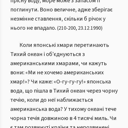
прісну воду, море може з запасом її
поглинути. Воно величне, адже зберігає
незмінне ставлення, скільки б річок у
нього не впадало.
(
210
-
200
,
23.12.1990
)
Коли японські хмари перетинають
Тихий океан і об'єднуються з
американськими хмарами, чи кажуть
вони: «Ми не хочемо американських
хмар!»? Чи каже: «О-гу-гу-гу!» японська
вода, що пішла в Тихий океан через чорну
течію, коли до неї наближається
американська вода? У тихому океані тече
чорна течія довжиною в 4 тисячі миль. Чи
є там розвинуті країни та нерозвинені