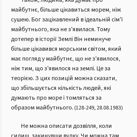
Також, людина, яка думає про
майбутнє, більше цікавиться морем, ніж
сушею. Бог зацікавлений в ідеальній сім'ї
майбутнього, яка не з'явилася. Тому
дотепер в історії Землі Він неминуче
більше цікавився морським світом, який
має погляд у майбутнє, що не з'явилося,
ніж тим, що з'явилося на землі. Це за
теорією. З цих позицій можна сказати,
що збільшується кількість людей, які
думають про море і томляться за
образом майбутнього.
(
128
-
249
,
28.08.1983
)
Не можна описати дозвілля, коли
сидиш, закинувши вудку. Чи можна там