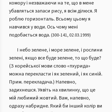
комору і незважаючи на те, що в мене
убавляться запаси рису, я всім ділюся. Я
роблю горизонталь. Всьому цьому я
навчився у води. Ось чому мені
подобається вода.
(
300
-
141
,
02.03.1999
)
І небо зелене, і море зелене, і рослини
зелені, якщо все буде зелене, то що буде?
(З корейської мови слово «пхурида»
можна перекласти і як зелений, і як синій.
Прим. перекладача.) Напевно,
задихнешся. Уявіть на хвилинку, що це
мій любимий жовтий. Вам, напевно,
одразу набридне. Який би інший колір ви