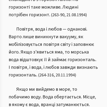
горизонті таке можливе. Людині
потрібен горизонт.
(
263
-
90
,
21.08.1994
)
Повітря, вода і любов — однакові.
Варто лише виникнути вакууму, як
мобілізовується повітря світу і заповнює
його. Якщо з'явиться яма, то морська
вода відштовхує її й займає горизонталь.
І повітря, і вода, і любов завжди визнають
горизонталь.
(
264
-
316
,
20.11.1994
)
Якщо ми вийдемо в море, то
побачимо воду. Вода обертається. Місце,
в якому є вода, вранці затуманюється.