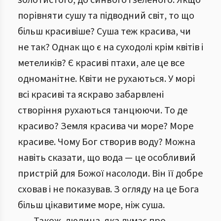
золотистого, до синього і зеленого. Якщо
порівняти сушу та підводний світ, то що
більш красивіше? Суша теж красива, чи
не так? Однак що є на суходолі крім квітів і
метеликів? Є красиві птахи, але це все
одноманітне. Квіти не рухаються. У морі
всі красиві та яскраво забарвлені
створіння рухаються танцюючи. То де
красиво? Земля красива чи море? Море
красиве. Чому Бог створив воду? Можна
навіть сказати, що вода — це особливий
пристрій для Божої насолоди. Він її добре
сховав і не показував. З огляду на це Бога
більш цікавитиме море, ніж суша.