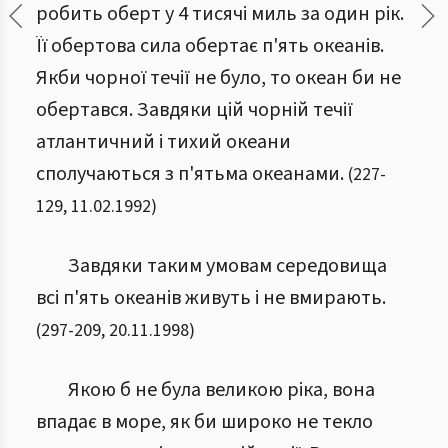
робить оберт у 4 тисячі миль за один рік.
Її обертова сила обертає п'ять океанів.
Якби чорної течії не було, то океан би не
обертався. Завдяки цій чорній течії
атлантичний і тихий океани
сполучаються з п'ятьма океанами.
(
227
-
129
,
11.02.1992
)
Завдяки таким умовам середовища
всі п'ять океанів живуть і не вмирають.
(
297
-
209
,
20.11.1998
)
Якою б не була великою ріка, вона
впадає в море, як би широко не текло