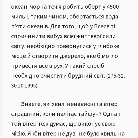
океані чорна течія робить оберт у 4500
миль і, таким чином, обертається вода
п'яти океанів. Для того, щоб у Всесвіті
спричинити вибух всієї життєвої сили
світу, необхідно повернутися у глибоке
місце й створити джерело, яке б могло
привести все в рух. У такий спосіб
необхідно очистити брудний світ.
(
275
-
32
,
30.10.1995
)
Знаєте, які хвилі ненависні та вітер
страшний, коли налітає тайфун? Однак
той вітер теж думає, що виконує свою
місію. Якби вітер не дув і не було хвиль на