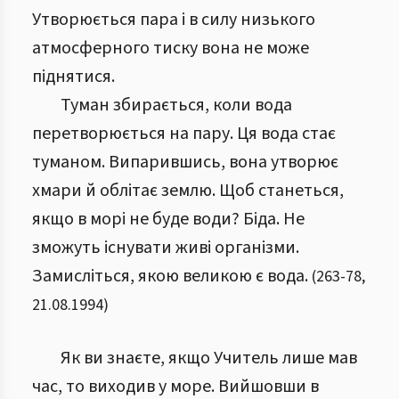
Утворюється пара і в силу низького
атмосферного тиску вона не може
піднятися.
Туман збирається, коли вода
перетворюється на пару. Ця вода стає
туманом. Випарившись, вона утворює
хмари й облітає землю. Щоб станеться,
якщо в морі не буде води? Біда. Не
зможуть існувати живі організми.
Замисліться, якою великою є вода.
(
263
-
78
,
21.08.1994
)
Як ви знаєте, якщо Учитель лише мав
час, то виходив у море. Вийшовши в