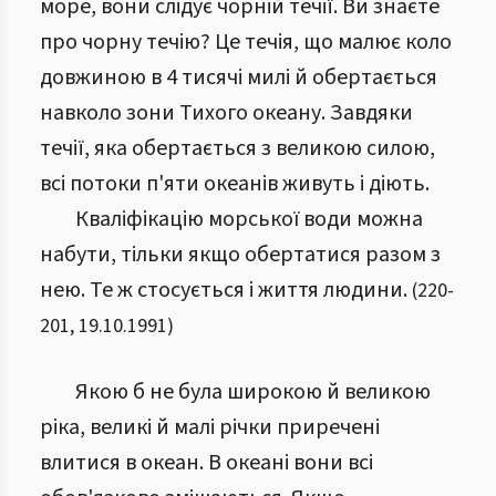
море, вони слідує чорній течії. Ви знаєте
про чорну течію? Це течія, що малює коло
довжиною в 4 тисячі милі й обертається
навколо зони Тихого океану. Завдяки
течії, яка обертається з великою силою,
всі потоки п'яти океанів живуть і діють.
Кваліфікацію морської води можна
набути, тільки якщо обертатися разом з
нею. Те ж стосується і життя людини.
(
220
-
201
,
19.10.1991
)
Якою б не була широкою й великою
ріка, великі й малі річки приречені
влитися в океан. В океані вони всі