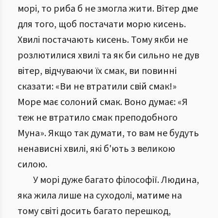
морі, то риба б не змогла жити. Вітер дме
для того, щоб постачати морю кисень.
Хвилі постачають кисень. Тому якби не
розлютилися хвилі та як би сильно не дув
вітер, відчуваючи їх смак, ви повинні
сказати: «Ви не втратили свій смак!»
Море має солоний смак. Воно думає: «Я
теж не втратило смак преподобного
Муна». Якщо так думати, то вам не будуть
ненависні хвилі, які б'ють з великою
силою.
У морі дуже багато філософії. Людина,
яка жила лише на суходолі, матиме на
тому світі досить багато перешкод,