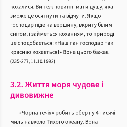
кохалися. Ви теж повинні мати душу, яка
зможе це осягнути та відчути. Якщо
господар піде на вершину, вкриту білим
снігом, і займеться коханням, то природі
це сподобається: «Наш пан господар так
красиво кохається!» Вона цього бажає.
(
235
-
277
,
11.10.1992
)
3.2. Життя моря чудове і
дивовижне
«Чорна течія» робить оберт у 4 тисячі
миль навколо Тихого океану. Вона