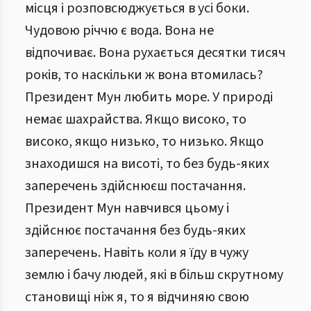
місця і розповсюджується в усі боки.
Чудовою річчю є вода. Вона не
відпочиває. Вона рухається десятки тисяч
років, то наскільки ж вона втомилась?
Президент Мун любить море. У природі
немає шахрайства. Якщо високо, то
високо, якщо низько, то низько. Якщо
знаходишся на висоті, то без будь-яких
заперечень здійснюєш постачання.
Президент Мун навчився цьому і
здійснює постачання без будь-яких
заперечень. Навіть коли я їду в чужу
землю і бачу людей, які в більш скрутному
становищі ніж я, то я відчиняю свою