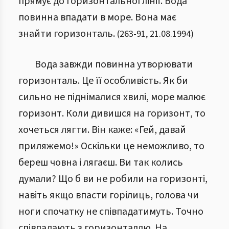
прямує до горизонтальної лінії. Вода
повинна впадати в море. Вона має
знайти горизонталь.
(
263
-
91
,
21.08.1994
)
Вода завжди повинна утворювати
горизонталь. Це її особливість. Як би
сильно не піднімалися хвилі, море малює
горизонт. Коли дивишся на горизонт, то
хочеться лягти. Він каже: «Гей, давай
приляжемо!» Оскільки це неможливо, то
береш човна і лягаєш. Ви так колись
думали? Що б ви не робили на горизонті,
навіть якщо впасти горілиць, голова чи
ноги спочатку не співпадатимуть. Точно
співпадають з горизонталлю. На