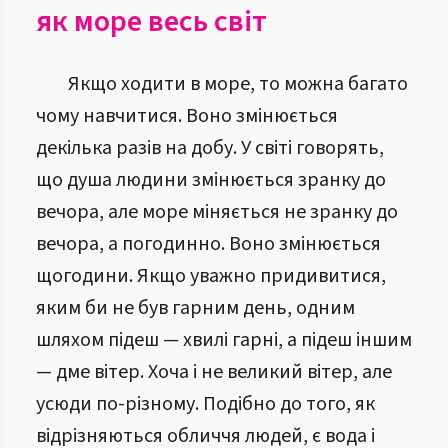
як море весь світ
Якщо ходити в море, то можна багато
чому навчитися. Воно змінюється
декілька разів на добу. У світі говорять,
що душа людини змінюється зранку до
вечора, але море міняється не зранку до
вечора, а погодинно. Воно змінюється
щогодини. Якщо уважно придивитися,
яким би не був гарним день, одним
шляхом підеш — хвилі гарні, а підеш іншим
— дме вітер. Хоча і не великий вітер, але
усюди по-різному. Подібно до того, як
відрізняються обличчя людей, є вода і