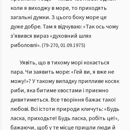
коли я виходжу в море, то приходять
загальні думки. З цього боку море це
дуже добре. Там я відчуваю: «Так ось чому
з'явився вираз «духовний шлях
риболовлі».
(
79
-
270
,
01.09.1975
)
Уявіть, що в тихому морі кохається
пара. Чи заявить море: «Гей ви, я вже не
можу!»? У такому випадку припливе косяк
риби, яка битиме хвостами і приємно
дивитиметься. Все творіння бажає такої
любові. Всі істоти природи кличуть: «Будь
ласка, приходьте! Будь ласка, робіть це!»,
бажаючи, щоб у те місце пришли люди й