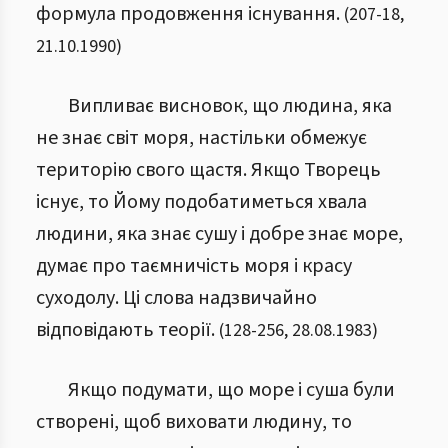
формула продовження існування.
(
207
-
18
,
21.10.1990
)
Випливає висновок, що людина, яка
не знає світ моря, настільки обмежує
територію свого щастя. Якщо Творець
існує, то Йому подобатиметься хвала
людини, яка знає сушу і добре знає море,
думає про таємничість моря і красу
суходолу. Ці слова надзвичайно
відповідають теорії.
(
128
-
256
,
28.08.1983
)
Якщо подумати, що море і суша були
створені, щоб виховати людину, то