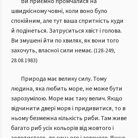
Ви приємно промчалися на
швидкісному човні, коли воно було
спокійним, але тут ваша спритність куди
й подінеться. Затруситься хвіст і голова.
Ви змушені йти по хвилях, як вони того
захочуть, власної сили немає.
(
128
-
249
,
28.08.1983
)
Природа має велику силу. Тому
людина, яка любить море, не може бути
зарозумілою. Море має таку велич. Якщо
відчинити двері моря і придивитися, то в
ньому безмежна кількість риби. Там живе
багато риб усіх кольорів від жовтого і