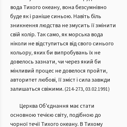
вода Тихого океану, вона безсумнівно
буде як і раніше синьою. Навіть біль
зникнення людства не змусить її змінити
свій колір. Так само, як морська вода
ніколи не відступиться від свого синього
кольору, яких би випробувань їх не
довелось зазнати, чи через який би
мінливий процес не довелося пройти,
авторитет любові, її зміст і сила завжди
залишаться свіжими.
(
214
-
273
,
03.02.1991
)
Церква Об'єднання має стати
основною течією світу, подібною до
чорної течії Тихого океану. В Тихому