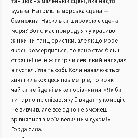
танцює на маленькій сцені, яка надто
вузька. Натомість морська сцена —
безмежна. Наскільки широкою є сцена
моря? Воно має природу як у красивої
жінки чи танцюристки, але якщо море
якось розсердиться, то воно стає більш
страшніше, ніж тигр чи лев, який нападає
в пустелі. Уявіть собі. Коли навалюються
хвилі кількох десятків метрів, то крик
чайки не йде ні в яке порівняння. «Як би
ти гарно не співав, яку б видатну комедію
не вивчив, але все одно не зможеш
зрівнятися з моїм величним духом!»
Горда сила.