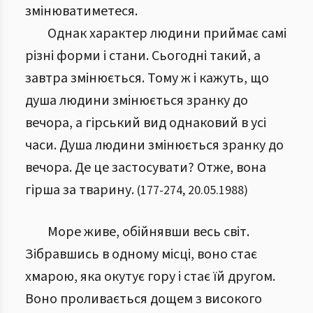
змінюватиметеся.
Однак характер людини приймає самі
різні форми і стани. Сьогодні такий, а
завтра змінюється. Тому ж і кажуть, що
душа людини змінюється зранку до
вечора, а гірський вид однаковий в усі
часи. Душа людини змінюється зранку до
вечора. Де це застосувати? Отже, вона
гірша за тварину.
(
177
-
274
,
20.05.1988
)
Море живе, обійнявши весь світ.
Зібравшись в одному місці, воно стає
хмарою, яка окутує гору і стає їй другом.
Воно проливається дощем з високого