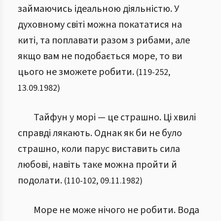
займаючись ідеальною діяльністю. У
духовному світі можна покататися на
киті, та поплавати разом з рибами, але
якщо вам не подобається море, то ви
цього не зможете робити.
(
119
-
252
,
13.09.1982
)
Тайфун у морі — це страшно. Ці хвилі
справді лякають. Однак як би не було
страшно, коли парус виставить сила
любові, навіть таке можна пройти й
подолати.
(
110
-
102
,
09.11.1982
)
Море не може нічого не робити. Вода