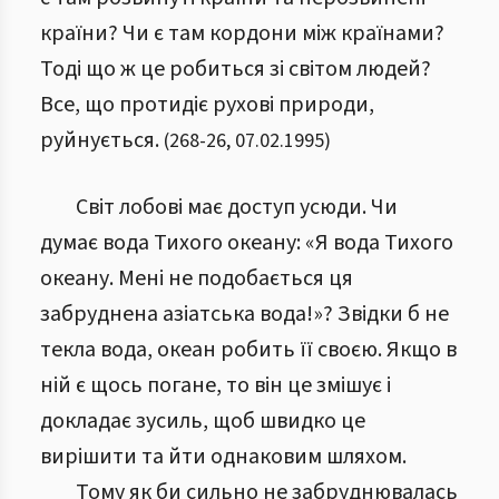
країни? Чи є там кордони між країнами?
Тоді що ж це робиться зі світом людей?
Все, що протидіє рухові природи,
руйнується.
(
268
-
26
,
07.02.1995
)
Світ лобові має доступ усюди. Чи
думає вода Тихого океану: «Я вода Тихого
океану. Мені не подобається ця
забруднена азіатська вода!»? Звідки б не
текла вода, океан робить її своєю. Якщо в
ній є щось погане, то він це змішує і
докладає зусиль, щоб швидко це
вирішити та йти однаковим шляхом.
Тому як би сильно не забруднювалась