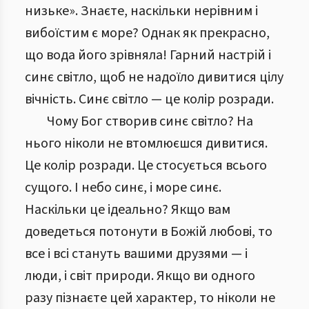
низьке». Знаєте, наскільки нерівним і
вибоїстим є море? Однак як прекрасно,
що вода його зрівняла! Гарний настрій і
синє світло, щоб не надоїло дивитися цілу
вічність. Синє світло — це колір розради.
Чому Бог створив синє світло? На
нього ніколи не втомлюєшся дивитися.
Це колір розради. Це стосується всього
сущого. І небо синє, і море синє.
Наскільки це ідеально? Якщо вам
доведеться потонути в Божій любові, то
все і всі стануть вашими друзями — і
люди, і світ природи. Якщо ви одного
разу пізнаєте цей характер, то ніколи не