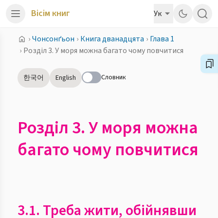
Вісім книг
Ук
›
Чонсонґьон
›
Книга дванадцята
›
Глава 1
›
Розділ 3. У моря можна багато чому повчитися
Словник
한국어
English
Розділ 3. У моря можна
багато чому повчитися
3.1. Треба жити, обійнявши