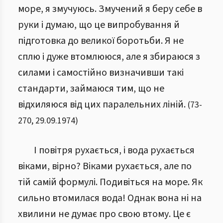
море, я змучуюсь. Змучений я беру себе в
руки і думаю, що це випробування й
підготовка до великої боротьби. Я не
сплю і дуже втомлююся, але я збираюся з
силами і самостійно визначивши такі
стандарти, займаюся тим, що не
відхиляюся від цих паралельних ліній.
(
73
-
270
,
29.09.1974
)
І повітря рухається, і вода рухається
віками, вірно? Віками рухається, але по
тій самій формулі. Подивіться на море. Як
сильно втомилася вода! Однак вона ні на
хвилини не думає про свою втому. Це є