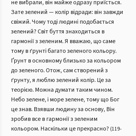
не вибрали, він майже одразу приїсться.
Зате зелений — колір відради: він завжди
свіжий. Чому тоді людині подобається
зелений? Світ буття знаходиться в
гармонії з зеленим. Я вважаю, що саме
тому в ґрунті багато зеленого кольору.
Ґрунт в основному близько за кольором
до зеленого. Отож, сам створений з
ґрунту, я люблю зелений колір. Це за
теорією. Можна думати таким чином.
Небо зелене, і море зелене, тому що Бог
це знав. Взявши людину за основу, Він
зробив все в гармонії з зеленим
кольором. Наскільки це прекрасно?
(
119
-