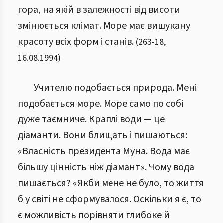
гора, на якій в залежності від висоти
змінюється клімат. Море має вишукану
красоту всіх форм і станів.
(
263
-
18
,
16.08.1994
)
Учителю подобається природа. Мені
подобається море. Море само по собі
дуже таємниче. Краплі води — це
діаманти. Вони блищать і пишаються:
«Власність президента Муна. Вода має
більшу цінність ніж діамант». Чому вода
пишається? «Якби мене не було, то життя
б у світі не сформувалося. Оскільки я є, то
є можливість порівняти глибоке й