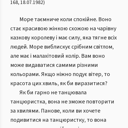
168
,
18.07.1982
)
Море таємниче коли спокійне. Воно
стає красивою жінкою схожою на чарівну
казкову королеву і має силу, яка тягне всіх
людей. Море виблискує срібним світлом,
але має і малахітовий колір. Вам воно
може видаватися самими різними
кольорами. Якщо ніжно подує вітер, то
красота цих хвиль, як би виразитися?
Як би гарно не танцювала
танцюристка, вона не зможе повторити
за хвилями. Панове, коли ви хочете
подивитися на танцюристку, то вона