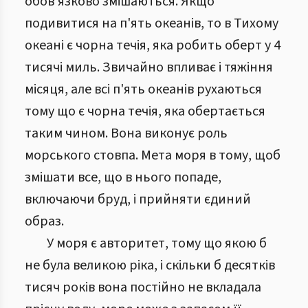
обов'язково змішаються. Якщо
подивитися на п'ять океанів, то в Тихому
океані є чорна течія, яка робить оберт у 4
тисячі миль. Звичайно впливає і тяжіння
місяця, але всі п'ять океанів рухаються
тому що є чорна течія, яка обертається
таким чином. Вона виконує роль
морського стовпа. Мета моря в тому, щоб
змішати все, що в нього попаде,
включаючи бруд, і прийняти єдиний
образ.
У моря є авторитет, тому що якою б
не була великою ріка, і скільки б десятків
тисяч років вона постійно не вкладала