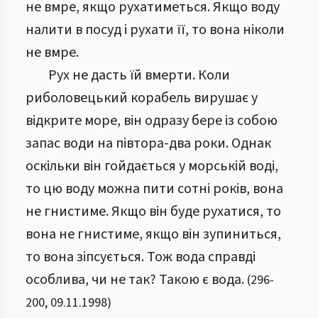
не вмре, якщо рухатиметься. Якщо воду
налити в посуд і рухати її, то вона ніколи
не вмре.
Рух не дасть їй вмерти. Коли
риболовецький корабель вирушає у
відкрите море, він одразу бере із собою
запас води на півтора-два роки. Однак
оскільки він гойдається у морській воді,
то цю воду можна пити сотні років, вона
не гнистиме. Якщо він буде рухатися, то
вона не гнистиме, якщо він зупиниться,
то вона зіпсується. Тож вода справді
особлива, чи не так? Такою є вода.
(
296
-
200
,
09.11.1998
)