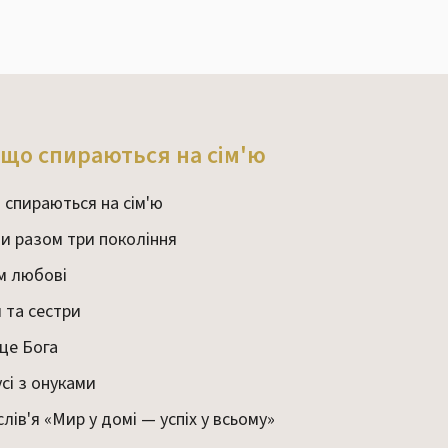
, що спираються на сім'ю
 спираються на сім'ю
ити разом три покоління
м любові
и та сестри
сце Бога
сі з онуками
лів'я «Мир у домі — успіх у всьому»