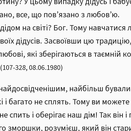
ину? У цьому випадку дідусь і бабус
ано, все, що пов’язано з любов’ю.
дідом на світі? Бог. Тому навчатися
воїх дідусів. Засвоївши цю традиці
любові, які зберігаються в таємній 
(
107
-
328
,
08.06.1980
)
є найдосвідченішим, найбільш бували
і і багато не сплять. Тому ви можете
не спить і оберігає наш дім! Так він 
го зморшки, розумієш, який він стар