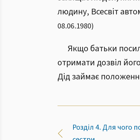
людину, Всесвіт авто
08.06.1980
)
Якщо батьки посил
отримати дозвіл його
Дід займає положенн
Розділ 4. Для чого п
сестри