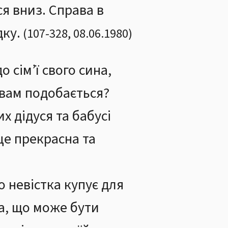
ся вниз. Справа в
дку.
(
107
-
328
,
08.06.1980
)
о сім’ї свого сина,
вам подобається?
 дідуся та бабусі
 це прекрасна та
 невістка купує для
ка, що може бути