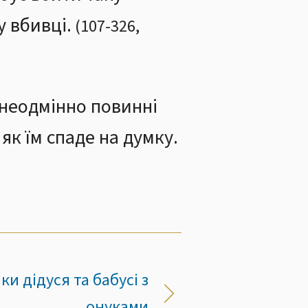
 вбивці.
(
107
-
326
,
 неодмінно повинні
як їм спаде на думку.
ки дідуся та бабусі з
онуками