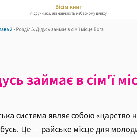
Вісім книг
підручники, які навчають небесному шляху
лава 2
›
Розділ 5. Дідусь займає в сім'ї місце Бога
дусь займає в сім'ї мі
ька система являє собою «царство н
бабусь. Це — райське місце для молоди