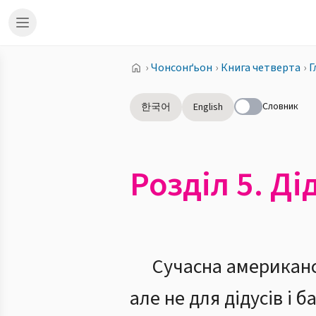
›
Чонсонґьон
›
Книга четверта
›
Г
Словник
한국어
English
Розділ 5. Ді
Сучасна американс
але не для дідусів і 