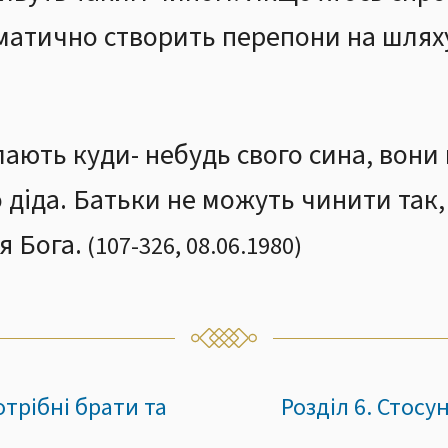
матично створить перепони на шляху
ають куди- небудь свого сина, вони
 діда. Батьки не можуть чинити так, 
я Бога.
(
107
-
326
,
08.06.1980
)
отрібні брати та
Розділ 6. Стосун