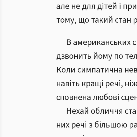
але не для дітей і пр
тому, що такий стан 
В американських сім
дзвонить йому по те
Коли симпатична неві
навіть кращі речі, ні
сповнена любові сцен
Нехай обличчя ста
них речі з більшою р