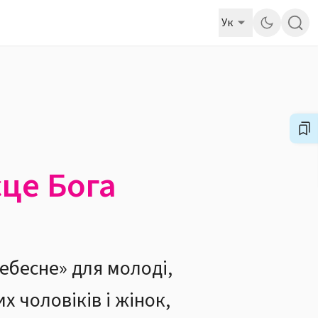
Ук
сце Бога
ебесне» для молоді,
х чоловіків і жінок,