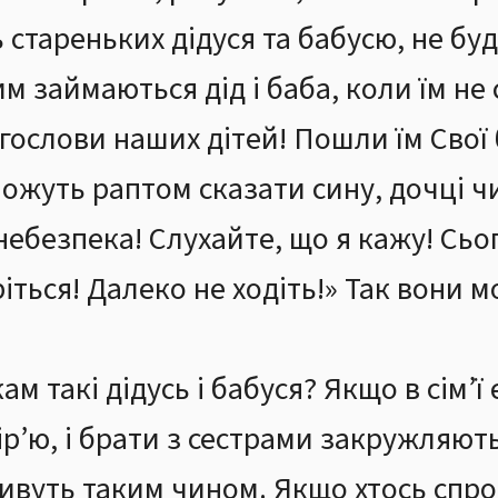
 стареньких дідуся та бабусю, не буд
им займаються дід і баба, коли їм не
гослови наших дітей! Пошли їм Свої 
ожуть раптом сказати сину, дочці чи
небезпека! Слухайте, що я кажу! Сьо
іться! Далеко не ходіть!» Так вони 
ам такі дідусь і бабуся? Якщо в сім’ї є
ір’ю, і брати з сестрами закружляють 
ивуть таким чином. Якщо хтось спро