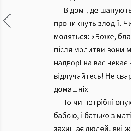
В домі, де шанують
проникнуть злодії. Ч
моляться: «Боже, бла
після молитви вони м
надворі на вас чекає 
відлучайтесь! Не свар
домашніх.
То чи потрібні онук
бабою, і батько з мат
захищає людей, які ж