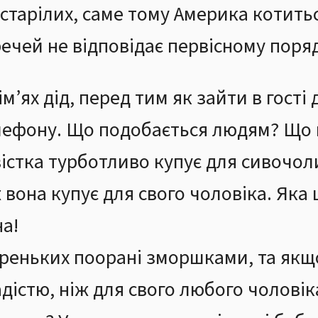
истарілих, саме тому Америка котить
речей не відповідає первісному поря
’ях дід, перед тим як зайти в гості д
лефону. Що подобається людям? Що 
стка турботливо купує для сивочолих
ж вона купує для свого чоловіка. Яка
а!
реньких поорані зморшками, та якщо
адістю, ніж для свого любого чолові