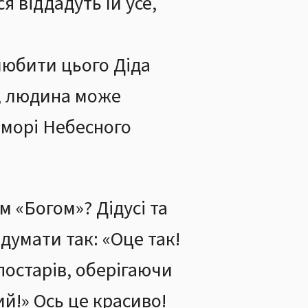
я віддадуть їй усе,
 любити цього Діда
ю, людина може
коморі Небесного
м «Богом»? Дідусі та
 думати так: «Оце так!
і постарів, оберігаючи
ий!» Ось це красиво!