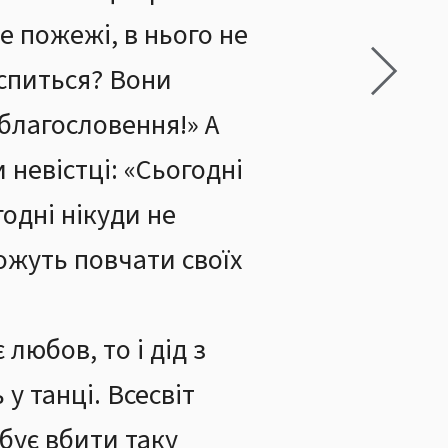
е пожежі, в нього не
 спиться? Вони
благословення!» А
 невістці: «Сьогодні
годні нікуди не
можуть повчати своїх
 любов, то і дід з
у танці. Всесвіт
бує вбити таку