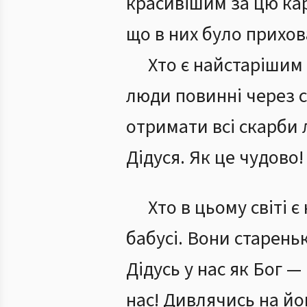
красивішим за цю карт
що в них було прихов
Хто є найстарішим 
люди повинні через с
отримати всі скарби 
Дідуся. Як це чудово!
Хто в цьому світі 
бабусі. Вони стареньк
Дідусь у нас як Бог — 
нас! Дивлячись на йо