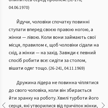
04.06.1970
)
Йдучи, чоловіки спочатку повинні
ступати вперед своєю правою ногою, а
жінки — лівою. Коли вони займають свої
місця, правилом є, щоб чоловіки сідали на
схід, а жінки — на захід. Завжди є певний
спосіб робити все: сидіти за столом,
вішати одяг тощо.
(
26
-
241
,
04.11.1969
)
Дружина лідера не повинна чіплятися
до свого чоловіка, коли він збирається
йти зранку на роботу. Хвилі турботи його
серця, які утворилися від причіпок жінки,