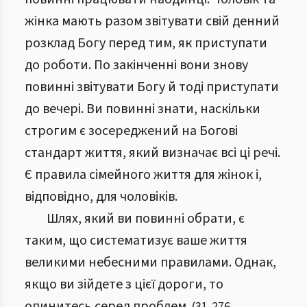
жінка мають разом звітувати свій денний
розклад Богу перед тим, як приступати
до роботи. По закінченні вони знову
повинні звітувати Богу й тоді приступати
до вечері. Ви повинні знати, наскільки
строгим є зосереджений на Богові
стандарт життя, який визначає всі ці речі.
Є правила сімейного життя для жінок і,
відповідно, для чоловіків.
Шлях, який ви повинні обрати, є
таким, що систематизує ваше життя
великими небесними правилами. Однак,
якщо ви зійдете з цієї дороги, то
опинитесь серед проблем.
(
31
-
276
,