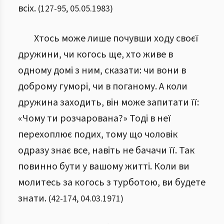
всіх.
(
127
-
95
,
05.05.1983
)
Хтось може лише почувши ходу своєї
дружини, чи когось ще, хто живе в
одному домі з ним, сказати: чи вони в
доброму гуморі, чи в поганому. А коли
дружина заходить, він може запитати її:
«Чому ти розчарована?» Тоді в неї
перехоплює подих, тому що чоловік
одразу знає все, навіть не бачачи її. Так
повинно бути у вашому житті. Коли ви
молитесь за когось з турботою, ви будете
знати.
(
42
-
174
,
04.03.1971
)