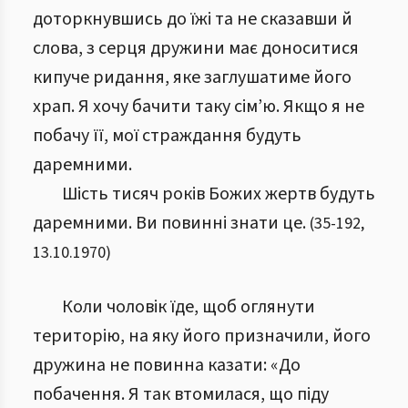
доторкнувшись до їжі та не сказавши й
слова, з серця дружини має доноситися
кипуче ридання, яке заглушатиме його
храп. Я хочу бачити таку сім’ю. Якщо я не
побачу її, мої страждання будуть
даремними.
Шість тисяч років Божих жертв будуть
даремними. Ви повинні знати це.
(
35
-
192
,
13.10.1970
)
Коли чоловік їде, щоб оглянути
територію, на яку його призначили, його
дружина не повинна казати: «До
побачення. Я так втомилася, що піду