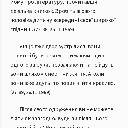
йому про літературу, прочитавши
декілька книжок. Зробіть зі свого
чоловіка дитину всередині своєї широкої
спідниці.
(
27
-
88
,
26.11.1969
)
Якщо вже двоє зустрілися, вони
повинні бути разом, тримаючи один
одного за руки, незважаючи на те йдуть
вони шляхом смерті чи життя. А коли
вони вже йдуть, то повинні йти красиво.
(
27
-
89
,
26.11.1969
)
Після свого одруження ви не можете
діяти як завгодно. Куди ви після цього
повинні йти? Ви повинні взяти