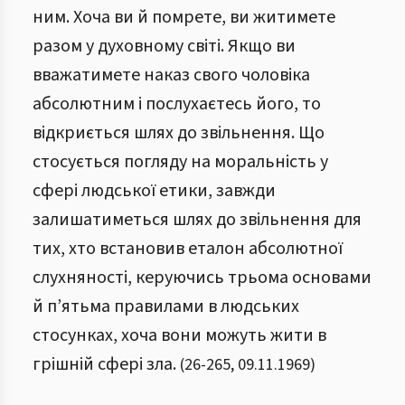
ним. Хоча ви й помрете, ви житимете
разом у духовному світі. Якщо ви
вважатимете наказ свого чоловіка
абсолютним і послухаєтесь його, то
відкриється шлях до звільнення. Що
стосується погляду на моральність у
сфері людської етики, завжди
залишатиметься шлях до звільнення для
тих, хто встановив еталон абсолютної
слухняності, керуючись трьома основами
й п’ятьма правилами в людських
стосунках, хоча вони можуть жити в
грішній сфері зла.
(
26
-
265
,
09.11.1969
)