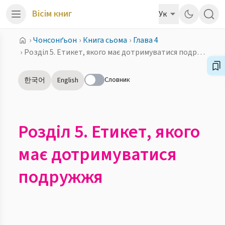
Вісім книг
Ук
›
Чонсонґьон
›
Книга сьома
›
Глава 4
›
Розділ 5. Етикет, якого має дотримуватися подружжя
Словник
한국어
English
Розділ 5. Етикет, якого
має дотримуватися
подружжя