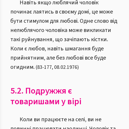
Навіть якщо люблячий чоловік
починає лаятись в своєму домі, це може
бути стимулом для любові. Одне слово від
нелюблячого чоловіка може викликати
такі руйнування, що зачіпають кістки.
Коли є любов, навіть шмагання буде
прийнятним, але без любові все буде
огидним.
(
83
-
177
,
08.02.1976
)
5.2. Подружжя є
товаришами у вірі
Коли ви працюєте на селі, ви не
повинні працювати наодинці. Чоловік та