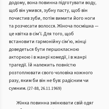
додому, вона повинна підготувати воду,
щоб він умився, зубну пасту, щоб він
почистив зуби, потім вимити його ноги
та розчесати волосся. Жіноча посмішка —
це квітка в сім’ї. Для того, щоб
встановити гармонійну сім’ю, жінці
доведеться бути першокласною
акторкою і в жанрі комедії, і в жанрі
трагедії. Їй належить повністю
розтоплювати свого чоловіка кожного
разу, яким би він не був: радісним чи
сумним.
(
27
-
88
,
26.11.1969
)
Жінка повинна змінювати свій одяг