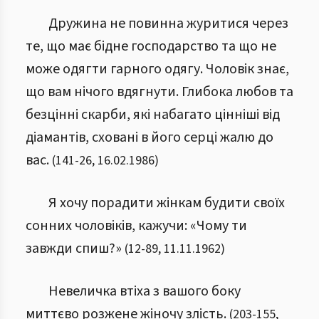
Дружина не повинна журитися через
те, що має бідне господарство та що не
може одягти гарного одягу. Чоловік знає,
що вам нічого вдягнути. Глибока любов та
безцінні скарби, які набагато цінніші від
діамантів, сховані в його серці жалю до
вас.
(
141
-
26
,
16.02.1986
)
Я хочу порадити жінкам будити своїх
сонних чоловіків, кажучи: «Чому ти
завжди спиш?»
(
12
-
89
,
11.11.1962
)
Невеличка втіха з вашого боку
миттєво розжене жіночу злість.
(
203
-
155
,