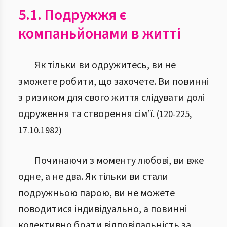
5.1. Подружжя є
компаньйонами в житті
Як тільки ви одружитесь, ви не
зможете робити, що захочете. Ви повинні
з ризиком для свого життя слідувати долі
одруження та створення сім’ї.
(
120
-
225
,
17.10.1982
)
Починаючи з моменту любові, ви вже
одне, а не два. Як тільки ви стали
подружньою парою, ви не можете
поводитися індивідуально, а повинні
колективно брати відповідальність за