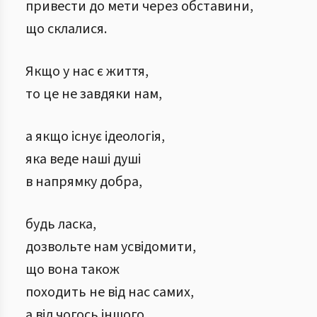
привести до мети через обставини,
що склалися.
Якщо у нас є життя,
то це не завдяки нам,
а якщо існує ідеологія,
яка веде наші душі
в напрямку добра,
будь ласка,
дозвольте нам усвідомити,
що вона також
походить не від нас самих,
а від чогось іншого.