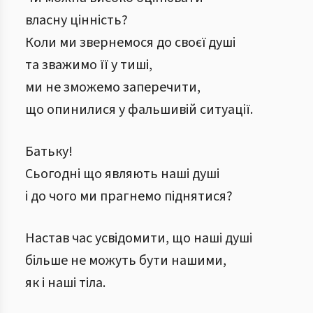
власну цінність?
Коли ми звернемося до своєї душі
та зважимо її у тиші,
ми не зможемо заперечити,
що опинилися у фальшивій ситуації.
Батьку!
Сьогодні що являють наші душі
і до чого ми прагнемо піднятися?
Настав час усвідомити, що наші душі
більше не можуть бути нашими,
як і наші тіла.