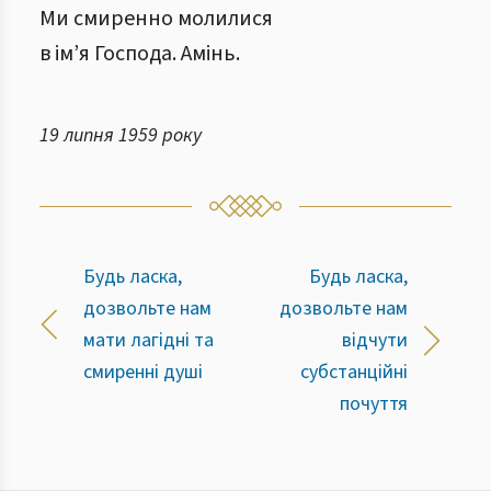
Ми смиренно молилися
в ім’я Господа. Амінь.
19 липня 1959 року
Будь ласка,
Будь ласка,
дозвольте нам
дозвольте нам
мати лагідні та
відчути
смиренні душі
субстанційні
почуття