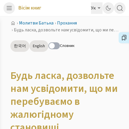
Вісім книг
Ук
›
Молитви Батька
›
Прохання
›
Будь ласка, дозвольте нам усвідомити, що ми перебуваємо в жалюгідному становищі
Словник
한국어
English
Будь ласка, дозвольте
нам усвідомити, що ми
перебуваємо в
жалюгідному
становищі