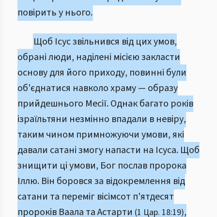
повірить у нього.
Щоб Ісус звільнився від цих умов,
обрані люди, наділені місією закласти
основу для його приходу, повинні були
об'єднатися навколо храму — образу
прийдешнього Месії. Однак багато років
ізраїльтяни незмінно впадали в невіру,
таким чином примножуючи умови, які
давали сатані змогу напасти на Ісуса. Щоб
знищити ці умови, Бог послав пророка
Іллю. Він боровся за відокремлення від
сатани та переміг вісімсот п'ятдесят
пророків Ваала та Астарти
,
(1 Цар. 18:19)