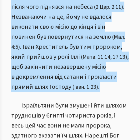
після чого піднявся на небеса
.
(2 Цар. 2:11)
Незважаючи на це, йому не вдалося
виконати свою місію до кінця і він
повинен був повернутися на землю
(Мал.
. Іван Хреститель був тим пророком,
4:5)
який прийшов у ролі Іллі
,
(Матв. 11:14; 17:13)
щоб закінчити незавершену місію
відокремлення від сатани і прокласти
прямий шлях Господу
.
(Іван. 1:23)
Ізраїльтяни були змушені йти шляхом
труднощів у Єгипті чотириста років, і
весь цей час вони не мали пророка,
здатного вказати їм шлях. Нарешті Бог