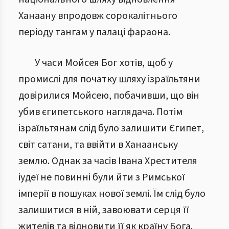
Ханаану впродовж сорокалітнього
періоду тангам у палаці фараона.
У часи Мойсея Бог хотів, щоб у
промислі для початку шляху ізраїльтяни
довірилися Мойсею, побачивши, що він
убив єгипетського наглядача. Потім
ізраїльтянам слід було залишити Єгипет,
світ сатани, та ввійти в Ханаанську
землю. Однак за часів Івана Хрестителя
іудеї не повинні були йти з Римської
імперії в пошуках нової землі. Їм слід було
залишитися в ній, завоювати серця її
жителів та відновити її як країну Бога.