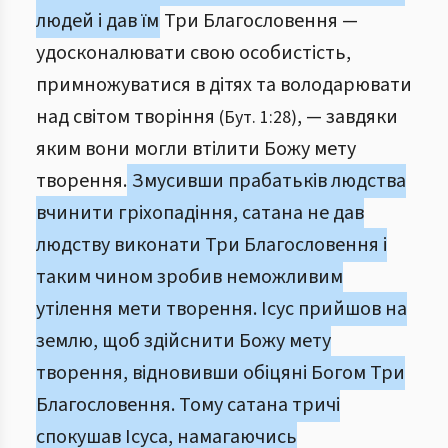
людей і дав їм
Три Благословення —
удосконалювати свою особистість,
примножуватися в дітях та володарювати
над світом творіння
, — завдяки
(Бут. 1:28)
яким вони могли втілити Божу мету
творення.
Змусивши прабатьків людства
вчинити гріхопадіння, сатана не дав
людству виконати Три Благословення і
таким чином зробив неможливим
утілення мети творення. Ісус прийшов на
землю, щоб здійснити Божу мету
творення, відновивши обіцяні Богом Три
Благословення. Тому сатана тричі
спокушав Ісуса, намагаючись