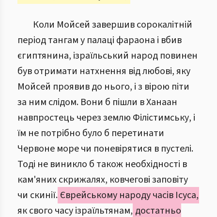
Коли Мойсей завершив сорокалітній
період тангам у палаці фараона і вбив
єгиптянина, ізраїльський народ повинен
був отримати натхнення від любові, яку
Мойсей проявив до нього, і з вірою піти
за ним слідом. Вони б пішли в Ханаан
навпростець через землю Філістимську, і
їм не потрібно було б перетинати
Червоне море чи поневірятися в пустелі.
Тоді не виникло б також необхідності в
кам'яних скрижалях, ковчегові заповіту
чи скинії.
Єврейському народу часів Ісуса,
як свого часу ізраїльтянам,
достатньо