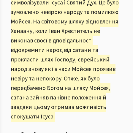
символізували Ісуса і Святий Дух. Це було
зумовлено невірою народу та помилкою
Мойсея. На світовому шляху відновлення
Ханаану, коли Іван Хреститель не
виконав своєї відповідальності
відокремити народ від сатани та
прокласти шлях Господу, єврейський
народ знову як і в часи Мойсея проявив
невіру та непокору. Отже, як було
передбачено Богом на шляху Мойсея,
сатана зайняв панівне положення й
завдяки цьому отримав можливість
спокушати Ісуса.