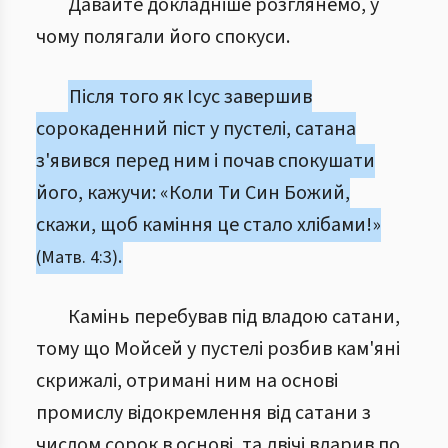
Давайте докладніше розглянемо, у
чому полягали його спокуси.
Після того як Ісус завершив
сорокаденний піст у пустелі, сатана
з'явився перед ним і почав спокушати
його, кажучи: «Коли Ти Син Божий,
скажи, щоб каміння це стало хлібами!»
.
(Матв. 4:3)
Камінь перебував під владою сатани,
тому що Мойсей у пустелі розбив кам'яні
скрижалі, отримані ним на основі
промислу відокремлення від сатани з
числом сорок в основі, та двічі вдарив по