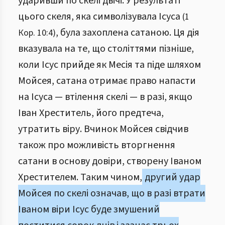
ударивши по скелі двічі. У результаті
цього скеля, яка символізувала Ісуса
(1
, була захоплена сатаною. Ця дія
Кор. 10:4)
вказувала на те, що століттями пізніше,
коли Ісус прийде як Месія та піде шляхом
Мойсея, сатана отримає право напасти
на Ісуса — втілення скелі — в разі, якщо
Іван Хреститель, його предтеча,
утратить віру. Вчинок Мойсея свідчив
також про можливість вторгнення
сатани в основу довіри, створену Іваном
Хрестителем. Таким чином,
другий удар
Мойсея по скелі означав, що в разі втрати
Іваном віри Ісус буде змушений