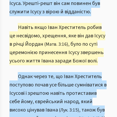
Ісуса. Урешті-решт він сам повинен був
служити Ісусу з вірою й відданістю.
Навіть якщо Іван Хреститель робив
це несвідомо, хрещення, яке він дав Ісусу
в річці Йордан
, було по суті
(Матв. 3:16)
церемонією принесення Ісусу звершень
усього життя Івана заради Божої волі.
Однак через те, що Іван Хреститель
поступово почав усе більше сумніватися в
Ісусові і зрештою навіть протиставив
себе йому, єврейський народ, який
високо цінував Івана
, також був
(Лук. 3:15)