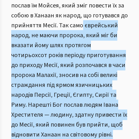
послав їм Мойсея, який зміг повести їх за
собою в Ханаан як народ, що готувався до
прийняття Месії. Так само
єврейський
народ, не маючи пророка, який міг би
вказати йому шлях протягом
чотирьохсот років періоду приготування
до приходу Месії, який розпочався в часи
пророка Малахії, зносив на собі великі
страждання під ярмом язичницьких
народів Персії, Греції, Єгипту, Сирії та
Риму. Нарешті Бог послав людям Івана
Хрестителя — людину, здатну привести їх
до Месії, який повинен був прийти, щоб
відновити Ханаан на світовому рівні.