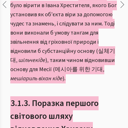
було вірити в Івана Хрестителя, якого Бог
установив як об'єкта віри за допомогою
чудес та знамень, і слідувати за ним. Тоді
вони виконали б умову тангам для
звільнення від гріховної природи і
відновили б субстанційну основу (실체기
대,
шільчекіде
), таким чином відновивши
основу для Месії (메시아를 위한 기대,
мешіариль віхан кіде
).
3.1.3. Поразка першого
світового шляху