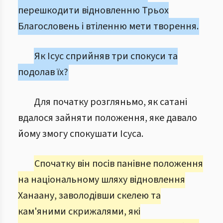
перешкодити відновленню Трьох
Благословень і втіленню мети творення.
Як Ісус сприйняв три спокуси та
подолав їх?
Для початку розгляньмо, як сатані
вдалося зайняти положення, яке давало
йому змогу спокушати Ісуса.
Спочатку він посів панівне положення
на національному шляху відновлення
Ханаану, заволодівши скелею та
кам'яними скрижалями, які