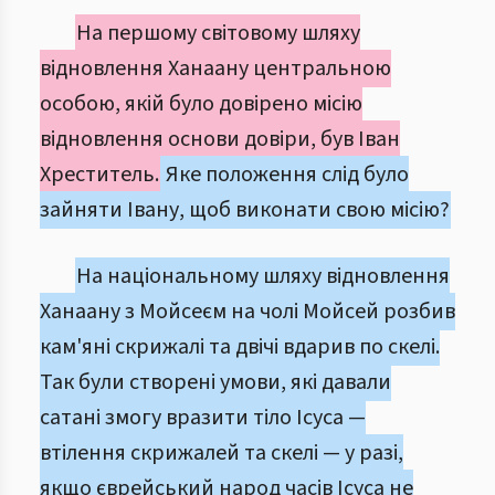
На першому світовому шляху
відновлення Ханаану центральною
особою, якій було довірено місію
відновлення основи довіри, був Іван
Хреститель.
Яке положення слід було
зайняти Івану, щоб виконати свою місію?
На національному шляху відновлення
Ханаану з Мойсеєм на чолі Мойсей розбив
кам'яні скрижалі та двічі вдарив по скелі.
Так були створені умови, які давали
сатані змогу вразити тіло Ісуса —
втілення скрижалей та скелі — у разі,
якщо єврейський народ часів Ісуса не