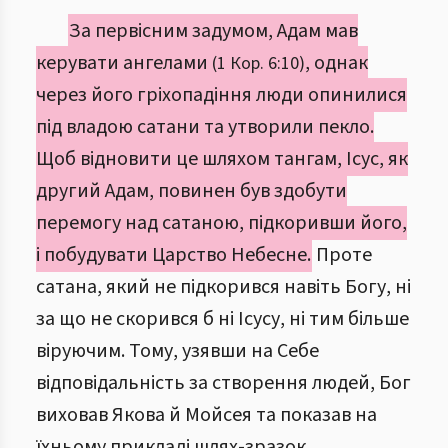
За первісним задумом, Адам мав
керувати ангелами
, однак
(1 Кор. 6:10)
через його гріхопадіння люди опинилися
під владою сатани та утворили пекло.
Щоб відновити це шляхом тангам, Ісус, як
другий Адам, повинен був здобути
перемогу над сатаною, підкоривши його,
і побудувати Царство Небесне.
Проте
сатана, який не підкорився навіть Богу, ні
за що не скорився б ні Ісусу, ні тим більше
віруючим. Тому, узявши на Себе
відповідальність за створення людей, Бог
виховав Якова й Мойсея та показав на
їхньому прикладі шлях-зразок