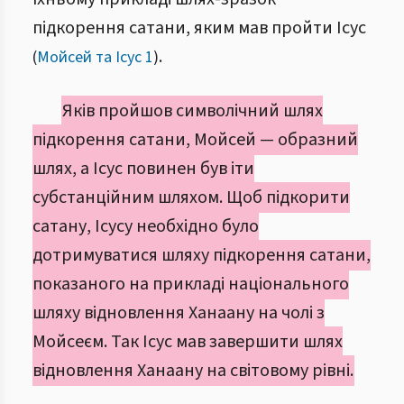
підкорення сатани, яким мав пройти Ісус
.
(
Мойсей та Ісус 1
)
Яків пройшов символічний шлях
підкорення сатани, Мойсей — образний
шлях, а Ісус повинен був іти
субстанційним шляхом. Щоб підкорити
сатану, Ісусу необхідно було
дотримуватися шляху підкорення сатани,
показаного на прикладі національного
шляху відновлення Ханаану на чолі з
Мойсеєм. Так Ісус мав завершити шлях
відновлення Ханаану на світовому рівні.