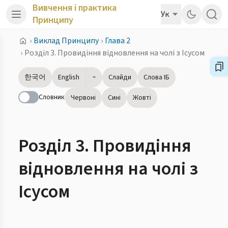
Вивчення і практика
Ук
Принципу
›
Виклад Принципу
›
Глава 2
›
Розділ 3. Провидіння відновлення на чолі з Ісусом
한국어
English
Слайди
Слова ІБ
Словник
Червоні
Сині
Жовті
Розділ 3. Провидіння
відновлення на чолі з
Ісусом