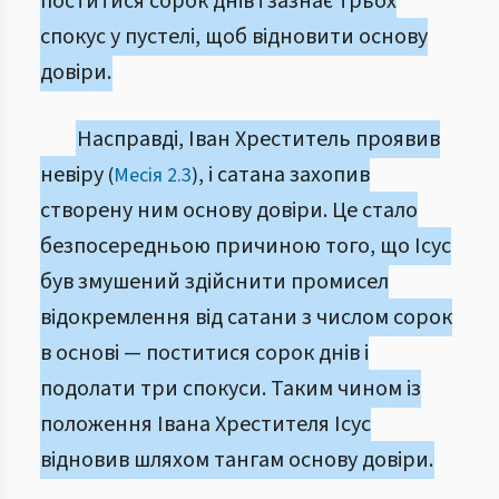
поститися сорок днів і зазнає трьох
спокус у пустелі, щоб відновити основу
довіри.
Насправді, Іван Хреститель проявив
невіру
, і сатана захопив
(
Месія 2.3
)
створену ним основу довіри. Це стало
безпосередньою причиною того, що Ісус
був змушений здійснити промисел
відокремлення від сатани з числом сорок
в основі — поститися сорок днів і
подолати три спокуси. Таким чином із
положення Івана Хрестителя Ісус
відновив шляхом тангам основу довіри.