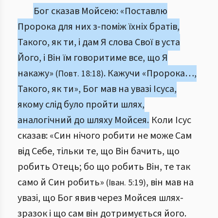
Бог сказав Мойсею: «Поставлю
Пророка для них з-поміж їхніх братів,
Такого, як ти, і дам Я слова Свої в уста
Його, і Він їм говоритиме все, що Я
накажу»
. Кажучи «Пророка…,
(Повт. 18:18)
Такого, як ти», Бог мав на увазі Ісуса,
якому слід було пройти шлях,
аналогічний до шляху Мойсея.
Коли Ісус
сказав: «Син нічого робити не може Сам
від Себе, тільки те, що Він бачить, що
робить Отець; бо що робить Він, те так
само й Син робить»
, він мав на
(Іван. 5:19)
увазі, що Бог явив через Мойсея шлях-
зразок і що сам він дотримується його.