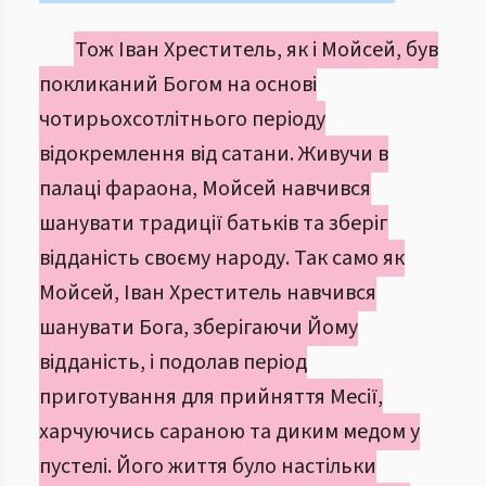
Тож Іван Хреститель, як і Мойсей, був
покликаний Богом на основі
чотирьохсотлітнього періоду
відокремлення від сатани. Живучи в
палаці фараона, Мойсей навчився
шанувати традиції батьків та зберіг
відданість своєму народу. Так само як
Мойсей, Іван Хреститель навчився
шанувати Бога, зберігаючи Йому
відданість, і подолав період
приготування для прийняття Месії,
харчуючись сараною та диким медом у
пустелі. Його життя було настільки