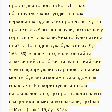
пророк, якого послав Бог: «І страх
обгорнув усіх їхніх сусідів, і по всіх
верховинах юдейських пронеслася чутка
про це все… А всі, що почули, розважали у
серці своїм та казали: Чим то буде дитина
оця?… І Господня рука була з нею»
(Лук.
. Більше того, молитовний та
1:65—66)
аскетичний спосіб життя Івана, який жив
у пустелі, харчуючись сараною та диким
медом, був винятковим прикладом для
ізраїльтян. Він користувався такою
високою довірою, що прості люди і навіть
священики помилково вважали, що Іван
— Месія
.
(Іван. 1:19; Лук. 3:15)