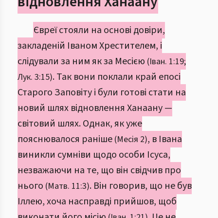
відновлення Ханаану
Євреї стояли на основі довіри,
закладеній Іваном Хрестителем, і
слідували за ним як за Месією
(Іван. 1:19;
. Так вони поклали край епосі
Лук. 3:15)
Старого Заповіту і були готові стати на
новий шлях відновлення Ханаану —
світовий шлях. Однак, як уже
пояснювалося раніше
, в Івана
(Месія 2)
виникли сумніви щодо особи Ісуса,
незважаючи на те, що він свідчив про
нього
. Він говорив, що не був
(Матв. 11:3)
Іллею, хоча насправді прийшов, щоб
виконати його місію
. Це не
(Іван. 1:21)