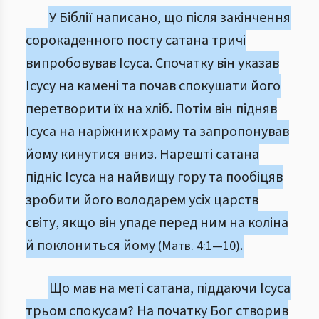
У Біблії написано, що після закінчення
сорокаденного посту сатана тричі
випробовував Ісуса. Спочатку він указав
Ісусу на камені та почав спокушати його
перетворити їх на хліб. Потім він підняв
Ісуса на наріжник храму та запропонував
йому кинутися вниз. Нарешті сатана
підніс Ісуса на найвищу гору та пообіцяв
зробити його володарем усіх царств
світу, якщо він упаде перед ним на коліна
й поклониться йому
.
(Матв. 4:1—10)
Що мав на меті сатана, піддаючи Ісуса
трьом спокусам? На початку Бог створив