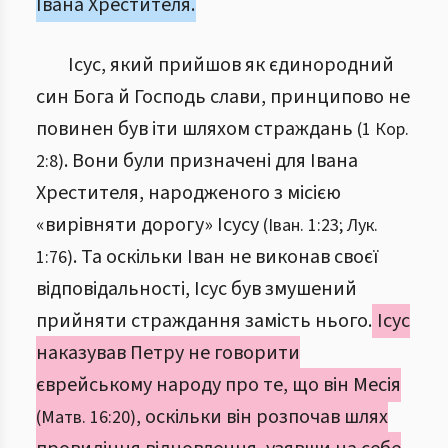
Івана Хрестителя.
Ісус, який прийшов як єдинородний
син Бога й Господь слави, принципово не
повинен був іти шляхом страждань
(1 Кор.
. Вони були призначені для Івана
2:8)
Хрестителя, народженого з місією
«вирівняти дорогу» Ісусу
(Іван. 1:23; Лук.
. Та оскільки Іван не виконав своєї
1:76)
відповідальності, Ісус був змушений
прийняти страждання замість нього.
Ісус
наказував Петру не говорити
єврейському народу про те, що він Месія
, оскільки він розпочав шлях
(Матв. 16:20)