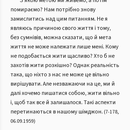
З якою метою ми живемо, а потім
помираємо? Нам потрібно знову
замислитись над цим питанням. Не я
являюсь причиною свого життя і тому,
без сумнівів, можна сказати, що й мета
життя не може належати лише мені. Кому
не подобається жити щасливо? Хто б не
захотів жити розкішно? Однак реальність
така, що ніхто з нас не може це вільно
вирішувати. Але незважаючи на це, ми й
далі хочемо пишатися собою, жити вільно
і, щоб так все й залишалося. Такі аспекти
перетинаються в нашому шімджон.
(
7
-
178
,
06.09.1959
)