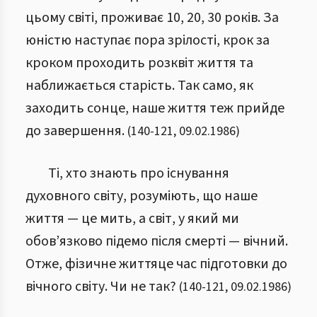
цьому світі, проживає 10, 20, 30 років. За
юністю наступає пора зрілості, крок за
кроком проходить розквіт життя та
наближається старість. Так само, як
заходить сонце, наше життя теж прийде
до завершення.
(
140
-
121
,
09.02.1986
)
Ті, хто знають про існування
духовного світу, розуміють, що наше
життя — це мить, а світ, у який ми
обов’язково підемо після смерті — вічний.
Отже, фізичне життяце час підготовки до
вічного світу. Чи не так?
(
140
-
121
,
09.02.1986
)