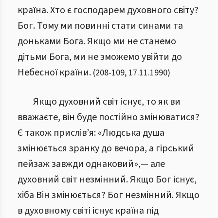
країна. Хто є господарем духовного світу?
Бог. Тому ми повинні стати синами та
доньками Бога. Якщо ми не станемо
дітьми Бога, ми не зможемо увійти до
Небесної країни.
(
208
-
109
,
17.11.1990
)
Якщо духовний світ існує, то як ви
вважаєте, він буде постійно змінюватися?
Є також прислів’я: «Людська душа
змінюється зранку до вечора, а гірський
пейзаж завжди однаковий»,— але
духовний світ незмінний. Якщо Бог існує,
хіба Він змінюється? Бог незмінний. Якщо
в духовному світі існує країна під