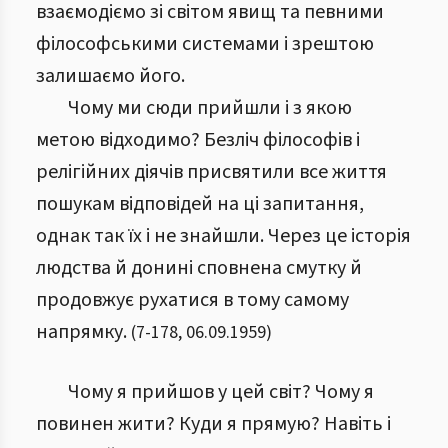
взаємодіємо зі світом явищ та певними
філософськими системами і зрештою
залишаємо його.
Чому ми сюди прийшли і з якою
метою відходимо? Безліч філософів і
релігійних діячів присвятили все життя
пошукам відповідей на ці запитання,
однак так їх і не знайшли. Через це історія
людства й донині сповнена смутку й
продовжує рухатися в тому самому
напрямку.
(
7
-
178
,
06.09.1959
)
Чому я прийшов у цей світ? Чому я
повинен жити? Куди я прямую? Навіть і