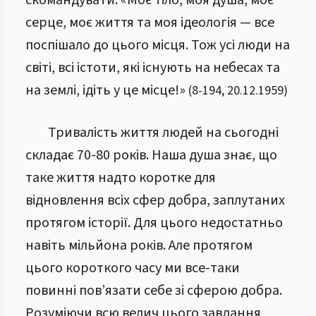
скомандувати: «Моє тіло, моя душа, моє
серце, моє життя та моя ідеологія — все
поспішало до цього місця. Тож усі люди на
світі, всі істоти, які існують на небесах та
на землі, ідіть у це місце!»
(
8
-
194
,
20.12.1959
)
Тривалість життя людей на сьогодні
складає 70-80 років. Наша душа знає, що
таке життя надто коротке для
відновлення всіх сфер добра, заплутаних
протягом історії. Для цього недостатньо
навіть мільйона років. Але протягом
цього короткого часу ми все-таки
повинні пов’язати себе зі сферою добра.
Розуміючи всю велич цього завдання,