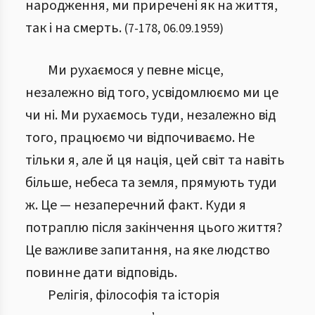
народження, ми приречені як на життя,
так і на смерть.
(
7
-
178
,
06.09.1959
)
Ми рухаємося у певне місце,
незалежно від того, усвідомлюємо ми це
чи ні. Ми рухаємось туди, незалежно від
того, працюємо чи відпочиваємо. Не
тільки я, але й ця нація, цей світ та навіть
більше, небеса та земля, прямують туди
ж. Це — незаперечний факт. Куди я
потраплю після закінчення цього життя?
Це важливе запитання, на яке людство
повинне дати відповідь.
Релігія, філософія та історія