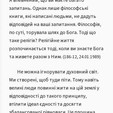
Я впевнений, що ви маєте багато
запитань. Однак лише філософські
книги, які написані людьми, не дадуть
відповідей на ваші запитання. Філософія,
по суті, торувала шлях до Бога. Тоді що
таке релігія? Релігійне життя
розпочинається тоді, коли ви знаєте Бога
та живете разом з Ним.
(
186
-
12
,
24.01.1989
)
Не можна ігнорувати духовний світ.
Ми створені, щоб туди піти. Тому навіть
великі люди повинні жити на цій землі у
відповідності до такого принципу,
втілити ідеал єдності та досягти
збалансованої рівноваги. Це площина