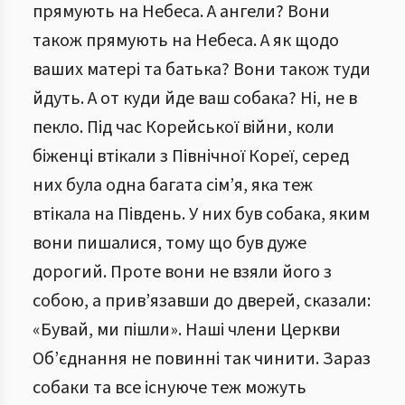
прямують на Небеса. А ангели? Вони
також прямують на Небеса. А як щодо
ваших матері та батька? Вони також туди
йдуть. А от куди йде ваш собака? Ні, не в
пекло. Під час Корейської війни, коли
біженці втікали з Північної Кореї, серед
них була одна багата сім’я, яка теж
втікала на Південь. У них був собака, яким
вони пишалися, тому що був дуже
дорогий. Проте вони не взяли його з
собою, а прив’язавши до дверей, сказали:
«Бувай, ми пішли». Наші члени Церкви
Об’єднання не повинні так чинити. Зараз
собаки та все існуюче теж можуть