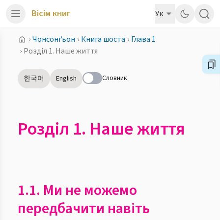
Вісім книг
Ук
›
Чонсонґьон
›
Книга шоста
›
Глава 1
›
Розділ 1. Наше життя
Словник
한국어
English
Розділ 1. Наше життя
1.1. Ми не можемо
передбачити навіть