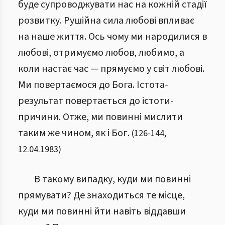
буде супроводжувати нас на кожній стадії
розвитку. Рушійна сила любові впливає
на наше життя. Ось чому ми народилися в
любові, отримуємо любов, любимо, а
коли настає час — прямуємо у світ любові.
Ми повертаємося до Бога. Істота-
результат повертається до істоти-
причини. Отже, ми повинні мислити
таким же чином, як і Бог.
(
126
-
144
,
12.04.1983
)
В такому випадку, куди ми повинні
прямувати? Де знаходиться те місце,
куди ми повинні йти навіть віддавши