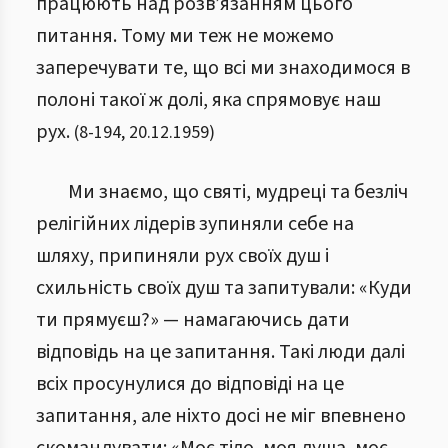
працюють над розв’язанням цього
питання. Тому ми теж не можемо
заперечувати те, що всі ми знаходимося в
полоні такої ж долі, яка спрямовує наш
рух.
(
8
-
194
,
20.12.1959
)
Ми знаємо, що святі, мудреці та безліч
релігійних лідерів зупиняли себе на
шляху, припиняли рух своїх душ і
схильність своїх душ та запитували: «Куди
ти прямуєш?» — намагаючись дати
відповідь на це запитання. Такі люди далі
всіх просунулися до відповіді на це
запитання, але ніхто досі не міг впевнено