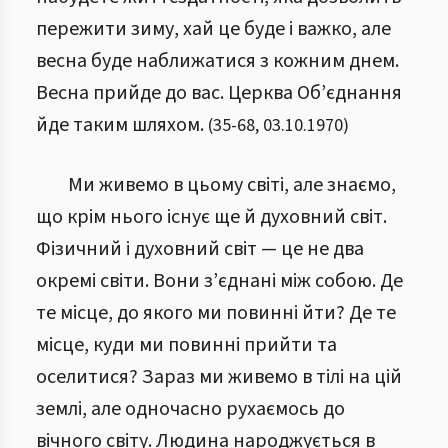
пережити зиму, хай це буде і важко, але
весна буде наближатися з кожним днем.
Весна прийде до вас. Церква Об’єднання
йде таким шляхом.
(
35
-
68
,
03.10.1970
)
Ми живемо в цьому світі, але знаємо,
що крім нього існує ще й духовний світ.
Фізичний і духовний світ — це не два
окремі світи. Вони з’єднані між собою. Де
те місце, до якого ми повинні йти? Де те
місце, куди ми повинні прийти та
оселитися? Зараз ми живемо в тілі на цій
землі, але одночасно рухаємось до
вічного світу. Людина народжується в