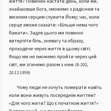
життя? Повинен настати день, коли ми,
знайшовши Бога, зможемо з радісним та
веселим серцем служити Йому; час, коли
серце зможе сказати: «Більше нема чого
бажати». Задля цього ми повинні
витерпіти біль, зневагу та образу,
проходячи через життя в цьому світі.
Якщо ми не зможемо пройти через цей
світ, ми згинемо разом з ним.
(
8
-
202
,
20.12.1959
)
Чому люди не хочуть помирати навіть
коли вони живуть посереднім життям?
«Для чого жити? Що є початком життя?»