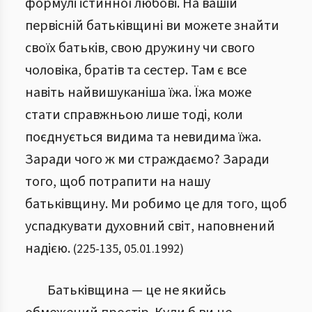
формулі істинної любові. На вашій
первісній батьківщині ви можете знайти
своїх батьків, свою дружину чи свого
чоловіка, братів та сестер. Там є все
навіть найвишуканіша їжа. Їжа може
стати справжньою лише тоді, коли
поєднується видима та невидима їжа.
Заради чого ж ми страждаємо? Заради
того, щоб потрапити на нашу
батьківщину. Ми робимо це для того, щоб
успадкувати духовний світ, наповнений
надією.
(
225
-
135
,
05.01.1992
)
Батьківщина — це не якийсь