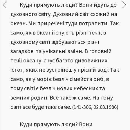
Куди прямують люди? Вони йдуть до
духовного світу. Духовний світ схожий на
океан. Ми приречені туди потрапити. Так
само, як в океані існують різні течії, в
духовному світі відбуваються різні
загадкові та унікальні зміни. В головній
течії океану існує багато дивовижних
істот, яких не зустрінеш у прісній воді. Так
само, як у морі є безліч сімейств риб, в
тому світі є безліч нових небесних та
земних родин. Все таке ж саме. На тому
світі все буде таке саме.
(
141
-
306
,
02.03.1986
)
Куди прямують люди? Вони