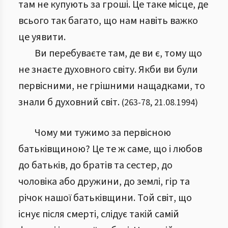
там не купують за гроші. Це таке місце, де
всього так багато, що нам навіть важко
це уявити.
Ви перебуваєте там, де ви є, тому що
не знаєте духовного світу. Якби ви були
первісними, не грішними нащадками, то
знали б духовний світ.
(
263
-
78
,
21.08.1994
)
Чому ми тужимо за первісною
батьківщиною? Це те ж саме, що і любов
до батьків, до братів та сестер, до
чоловіка або дружини, до землі, гір та
річок нашої батьківщини. Той світ, що
існує після смерті, слідує такій самій