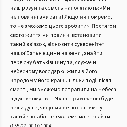
наш розум та совість наполягають: «Ми
не повинні вмирати! Якщо ми помремо,
то не зможемо цього зробити». Протягом
свого життя ми повинні встановити
такий зв’язок, відновити суверенітет
нашої Батьківщини на землі, знайти
первісну батьківщину та, служачи
небесному володарю, жити з його
народом у його країні. Тільки тоді, після
смерті, ми зможемо потрапити на Небеса
в духовному світі. Якою тривожною буде
наша душа, якщо ми не потрапимо у
такий світ або не зможемо його знайти.
(
155
-
27
,
06.10.1964
)