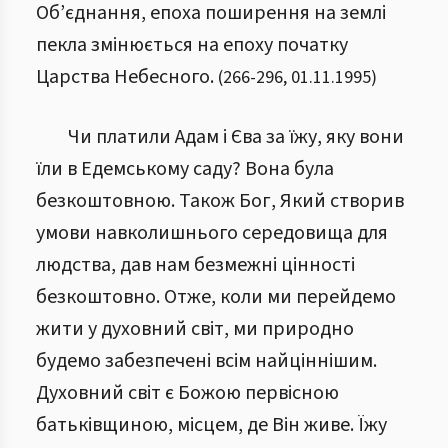
Об’єднання, епоха поширення на землі
пекла змінюється на епоху початку
Царства Небесного.
(
266
-
296
,
01.11.1995
)
Чи платили Адам і Єва за їжу, яку вони
їли в Едемському саду? Вона була
безкоштовною. Також Бог, Який створив
умови навколишнього середовища для
людства, дав нам безмежні цінності
безкоштовно. Отже, коли ми перейдемо
жити у духовний світ, ми природно
будемо забезпечені всім найціннішим.
Духовний світ є Божою первісною
батьківщиною, місцем, де Він живе. Їжу