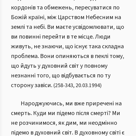
кордонів та обмежень, пересуватися по
Божій країні, між Царством Небесним на
землі та небі. Ви маєте усвідомлювати, що
ви повинні перейти в те місце. Люди
живуть, не знаючи, що існує така складна
проблема. Вони опиняються в пеклі тому,
що йдуть у духовний світ у повному
незнанні того, що відбувається по ту
сторону завіси.
(
258
-
343
,
20.03.1994
)
Народжуючись, ми вже приречені на
смерть. Куди ми підемо після смерті? Ми
не розчинимося, як дим, ми неодмінно
підемо в духовний світ. В духовному світі є