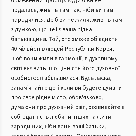
обмежений простір. Куди б ви не
подались, живіть там так, ніби ви там і
народилися. Де б ви не жили, живіть там
з думкою, що це і є ваша рідна
батьківщина. Той, хто зможе об’єднати
40 мільйонів людей Республіки Корея,
щоб вони жили в гармонії, в духовному
світі виявить, що цінність його духовної
особистості збільшилася. Будь ласка,
запам’ятайте це, і коли ви будете думати
про своє рідне місто, обов’язково,
думаючи про духовний світ, розвивайте в
собі здатність любити інших та жити
заради них, ніби вони ваші батьки,