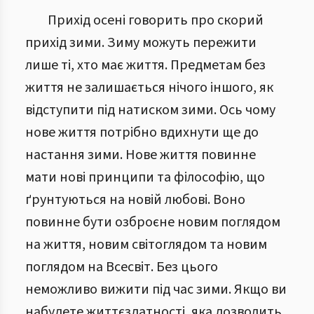
Прихід осені говорить про скорий
прихід зими. Зиму можуть пережити
лише ті, хто має життя. Предметам без
життя не залишається нічого іншого, як
відступити під натиском зими. Ось чому
нове життя потрібно вдихнути ще до
настання зими. Нове життя повинне
мати нові принципи та філософію, що
ґрунтуються на новій любові. Воно
повинне бути озброєне новим поглядом
на життя, новим світоглядом та новим
поглядом на Всесвіт. Без цього
неможливо вижити під час зими. Якщо ви
набудете життєздатності, яка дозволить