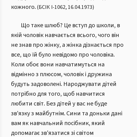
кожного.
(
БСІК І
-
1062
,
16.04.1973
)
Що таке шлюб? Це вступ до школи, в
якій чоловік навчається всього, чого він
не знав про жінку, а жінка дізнається про
все, що їй було невідомо про чоловіка.
Коли обоє вони навчатимуться на
відмінно з плюсом, чоловік і дружина
будуть задоволені. Народжувати дітей
потрібно для того, щоб навчитися
любити світ. Без дітей у вас не буде
зв'язку з майбутнім. Сини та доньки дані
вам як навчальний посібник, який
допомагає зв'язатися зі світом