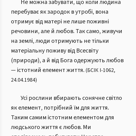
Не можна забувати, що коли людина
перебуває як зародок в утробі, вона
отримує від матері не лише поживні
речовини, але й любов. Так само, живучи
на землі, люди отримують не тільки
матеріальну поживу від Всесвіту
(природи), а й від Бога одержують любов
— істотний елемент життя.
(
БСІК І
-
1062
,
24.04.1984
)
Усі рослини вбирають сонячне світло
як елемент, потрібний їм для життя.
Таким самим істотним елементом для
людського життя є любов. Ми