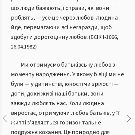
що люди бажають, і справи, які вони
роблять, — усе це через любов. Людина
йде, перемагаючи всі негаразди, щоб
здобути дорогоцінну любов.
(
БСІК І
-
1066
,
26.04.1982
)
Ми отримуємо батьківську любов з
моменту народження. У якому б віці ми не
були — у дитинстві, юності чи зрілості —
доти, доки живі наші батьки, вони
завжди люблять нас. Коли людина
виростає, отримуючи любов батьків, у її
житті з'являється горизонтальне
подружнє кохання. Це природно для