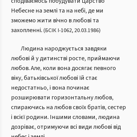
сподіваємось побудувати Царство
Небесне на землі та на небі, де ми
зможемо жити вічно в любові та
захопленні.
(
БСІК І
-
1062
,
20.03.1986
)
Людина народжується завдяки
любові й у дитинстві росте, приймаючи
любов. Але, коли вона досягає певного
віку, батьківської любові їй стає
недостатньо, і вона починає
розширювати горизонтальну любов,
спираючись на любов своїх братів, сестер
і всієї родини. Іншими словами, людина
дозріває, отримуючи всі види любові від
небес і землі.