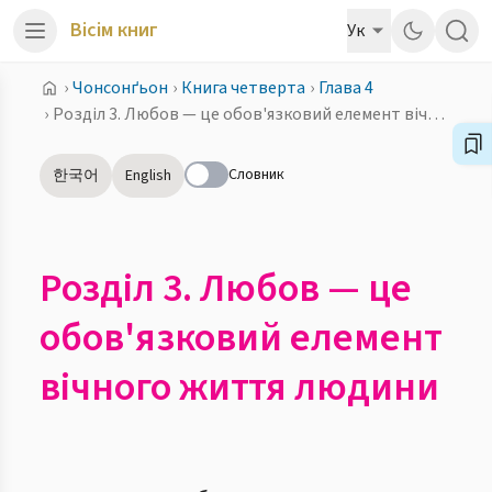
Вісім книг
Ук
›
Чонсонґьон
›
Книга четверта
›
Глава 4
›
Розділ 3. Любов — це обов'язковий елемент вічного життя людини
Словник
한국어
English
Розділ 3. Любов — це
обов'язковий елемент
вічного життя людини