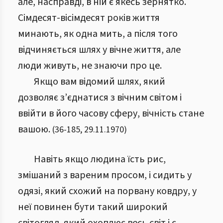
але, насправді, в ній є якесь зернятко.
Сімдесят-вісімдесят років життя
минають, як одна мить, а після того
відчиняється шлях у вічне життя, але
люди живуть, не знаючи про це.
Якщо вам відомий шлях, який
дозволяє з’єднатися з вічним світом і
ввійти в його часову сферу, вічність стане
вашою.
(
36
-
185
,
29.11.1970
)
Навіть якщо людина їсть рис,
змішаний з вареним просом, і сидить у
одязі, який схожий на порвану ковдру, у
неї повинен бути такий широкий