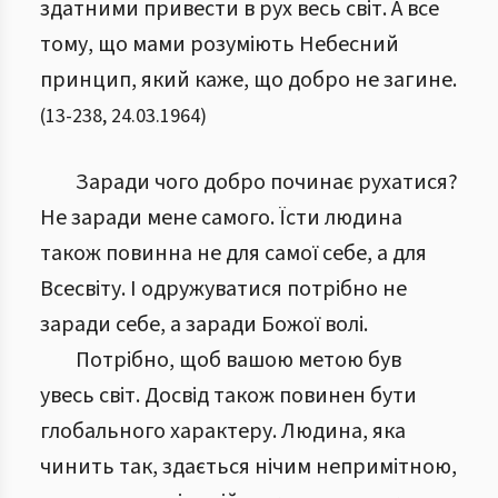
здатними привести в рух весь світ. А все
тому, що мами розуміють Небесний
принцип, який каже, що добро не загине.
(
13
-
238
,
24.03.1964
)
Заради чого добро починає рухатися?
Не заради мене самого. Їсти людина
також повинна не для самої себе, а для
Всесвіту. І одружуватися потрібно не
заради себе, а заради Божої волі.
Потрібно, щоб вашою метою був
увесь світ. Досвід також повинен бути
глобального характеру. Людина, яка
чинить так, здається нічим непримітною,