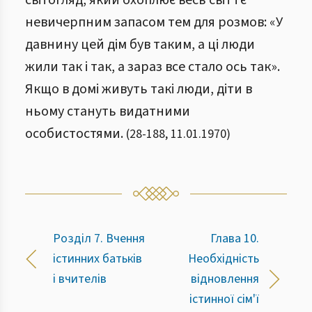
світогляд, який охоплює весь світ і є
невичерпним запасом тем для розмов: «У
давнину цей дім був таким, а ці люди
жили так і так, а зараз все стало ось так».
Якщо в домі живуть такі люди, діти в
ньому стануть видатними
особистостями.
(
28
-
188
,
11.01.1970
)
Розділ 7. Вчення
Глава 10.
істинних батьків
Необхідність
і вчителів
відновлення
істинної сім'ї