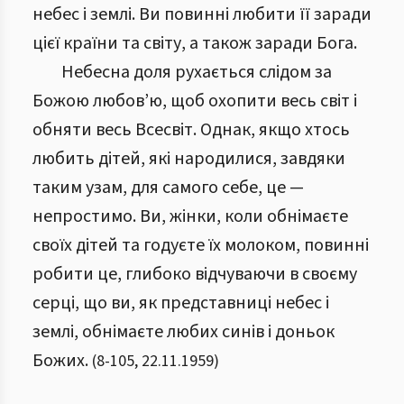
небес і землі. Ви повинні любити її заради
цієї країни та світу, а також заради Бога.
Небесна доля рухається слідом за
Божою любов’ю, щоб охопити весь світ і
обняти весь Всесвіт. Однак, якщо хтось
любить дітей, які народилися, завдяки
таким узам, для самого себе, це —
непростимо. Ви, жінки, коли обнімаєте
своїх дітей та годуєте їх молоком, повинні
робити це, глибоко відчуваючи в своєму
серці, що ви, як представниці небес і
землі, обнімаєте любих синів і доньок
Божих.
(
8
-
105
,
22.11.1959
)