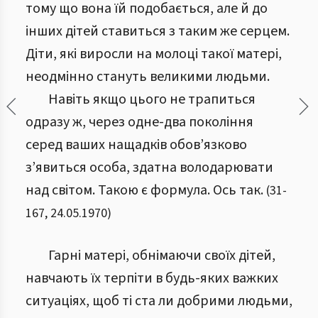
тому що вона їй подобається, але й до
інших дітей ставиться з таким же серцем.
Діти, які виросли на молоці такої матері,
неодмінно стануть великими людьми.
Навіть якщо цього не трапиться
одразу ж, через одне-два покоління
серед ваших нащадків обов’язково
з’явиться особа, здатна володарювати
над світом. Такою є формула. Ось так.
(
31
-
167
,
24.05.1970
)
Гарні матері, обнімаючи своїх дітей,
навчають їх терпіти в будь-яких важких
ситуаціях, щоб ті ста ли добрими людьми,