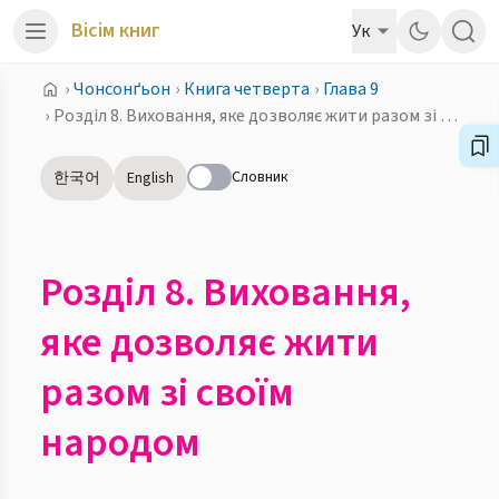
Вісім книг
Ук
›
Чонсонґьон
›
Книга четверта
›
Глава 9
›
Розділ 8. Виховання, яке дозволяє жити разом зі своїм народом
Словник
한국어
English
Розділ 8. Виховання,
яке дозволяє жити
разом зі своїм
народом