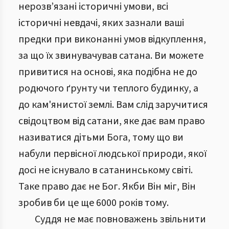
нерозв’язані історичні умови, всі
історичні невдачі, яких зазнали ваші
предки при виконанні умов відкуплення,
за що їх звинувачував сатана. Ви можете
привитися на основі, яка подібна не до
родючого ґрунту чи теплого будинку, а
до кам'янистої землі. Вам слід заручитися
свідоцтвом від сатани, яке дає вам право
називатися дітьми Бога, тому що ви
набули первісної людської природи, якої
досі не існувало в сатанинському світі.
Таке право дає не Бог. Якби Він міг, Він
зробив би це ще 6000 років тому.
Суддя не має повноважень звільнити