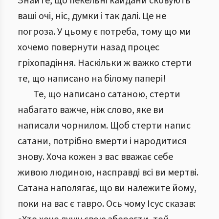
Знайте, що пекельні кайдани сковують
ваші очі, ніс, думки і так далі. Це не
погроза. У цьому є потреба, тому що ми
хочемо повернути назад процес
гріхопадіння. Наскільки ж важко стерти
те, що написано на білому папері!
Те, що написано сатаною, стерти
набагато важче, ніж слово, яке ви
написали чорнилом. Щоб стерти напис
сатани, потрібно вмерти і народитися
знову. Хоча кожен з вас вважає себе
живою людиною, насправді всі ви мертві.
Сатана наполягає, що ви належите йому,
поки на вас є тавро. Ось чому Ісус сказав: