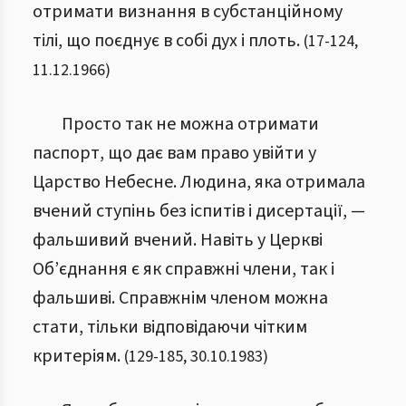
отримати визнання в субстанційному
тілі, що поєднує в собі дух і плоть.
(
17
-
124
,
11.12.1966
)
Просто так не можна отримати
паспорт, що дає вам право увійти у
Царство Небесне. Людина, яка отримала
вчений ступінь без іспитів і дисертації, —
фальшивий вчений. Навіть у Церкві
Об’єднання є як справжні члени, так і
фальшиві. Справжнім членом можна
стати, тільки відповідаючи чітким
критеріям.
(
129
-
185
,
30.10.1983
)