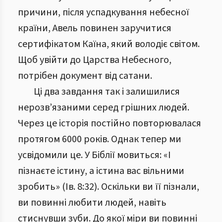
причини, після успадкування небесної
країни, Авель повинен заручитися
сертифікатом Каїна, який володіє світом.
Щоб увійти до Царства Небесного,
потрібен документ від сатани.
Ці два завдання так і залишилися
нерозв’язаними серед грішних людей.
Через це історія постійно повторювалася
протягом 6000 років. Однак тепер ми
усвідомили це. У Біблії мовиться: «І
пізнаєте істину, а істина вас вільними
зробить» (Ів. 8:32). Оскільки ви її пізнали,
ви повинні любити людей, навіть
стиснувши зуби. До якої міри ви повинні