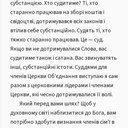
субстанцією. Хто судитиме? Ті, хто
старанно працював на зборі коштів і
свідоцтві, дотримувався всіх законів і
втілив себе субстанційно. Судять ті, хто
тяжко старанно працював. Це — суд.
Якщо ви не дотримувалися Слова, вас
судитиме також і сатана. Вас звинуватять
інші, субстанційні істоти. Суддями для
членів Церкви Об’єднання виступаю я сам
разом з церковними лідерами і членами
Церкви, які чесно дотримувалися її волі.
Який перед вами шлях? Щоб у
духовному світі наблизитися до Бога, вам
потрібно здобути визнання членів сім’ї в