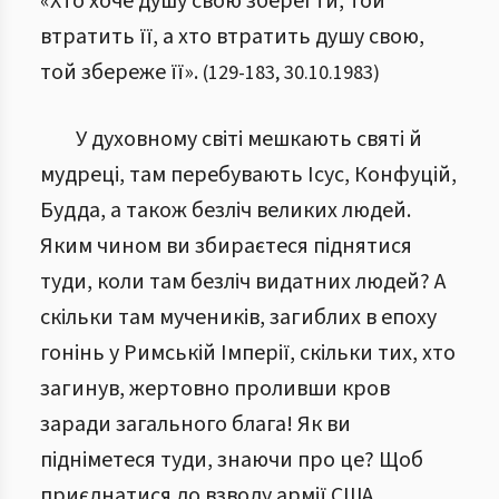
«Хто хоче душу свою зберегти, той
втратить її, а хто втратить душу свою,
той збереже її».
(
129
-
183
,
30.10.1983
)
У духовному світі мешкають святі й
мудреці, там перебувають Ісус, Конфуцій,
Будда, а також безліч великих людей.
Яким чином ви збираєтеся піднятися
туди, коли там безліч видатних людей? А
скільки там мучеників, загиблих в епоху
гонінь у Римській Імперії, скільки тих, хто
загинув, жертовно проливши кров
заради загального блага! Як ви
підніметеся туди, знаючи про це? Щоб
приєднатися до взводу армії США,