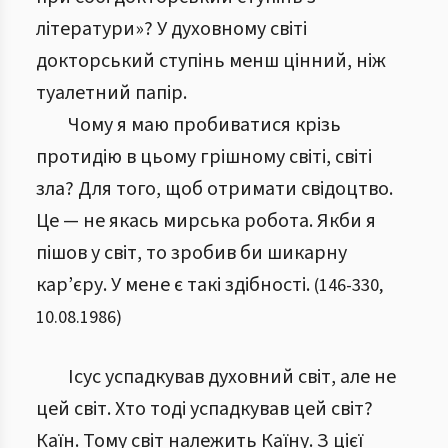
літератури»? У духовному світі
докторський ступінь менш цінний, ніж
туалетний папір.
Чому я маю пробиватися крізь
протидію в цьому грішному світі, світі
зла? Для того, щоб отримати свідоцтво.
Це — не якась мирська робота. Якби я
пішов у світ, то зробив би шикарну
кар’єру. У мене є такі здібності.
(
146
-
330
,
10.08.1986
)
Ісус успадкував духовний світ, але не
цей світ. Хто тоді успадкував цей світ?
Каїн. Тому світ належить Каїну. З цієї