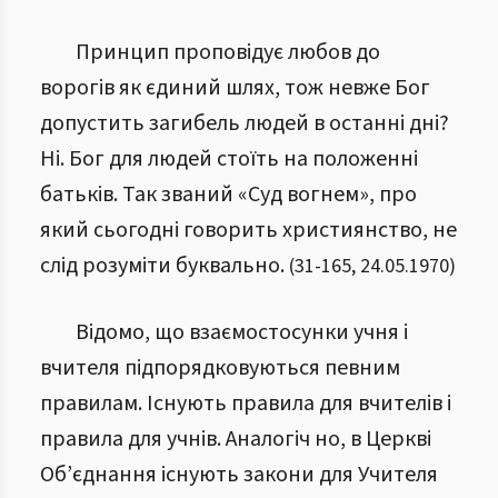
Принцип проповідує любов до
ворогів як єдиний шлях, тож невже Бог
допустить загибель людей в останні дні?
Ні. Бог для людей стоїть на положенні
батьків. Так званий «Суд вогнем», про
який сьогодні говорить християнство, не
слід розуміти буквально.
(
31
-
165
,
24.05.1970
)
Відомо, що взаємостосунки учня і
вчителя підпорядковуються певним
правилам. Існують правила для вчителів і
правила для учнів. Аналогіч но, в Церкві
Об’єднання існують закони для Учителя