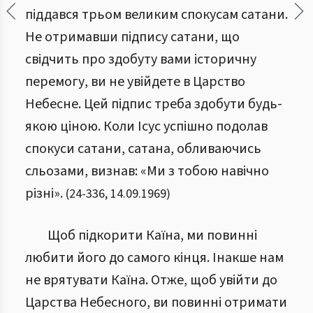
піддався трьом великим спокусам сатани.
Не отримавши підпису сатани, що
свідчить про здобуту вами історичну
перемогу, ви не увійдете в Царство
Небесне. Цей підпис треба здобути будь-
якою ціною. Коли Ісус успішно подолав
спокуси сатани, сатана, обливаючись
сльозами, визнав: «Ми з тобою навічно
різні».
(
24
-
336
,
14.09.1969
)
Щоб підкорити Каїна, ми повинні
любити його до самого кінця. Інакше нам
не врятувати Каїна. Отже, щоб увійти до
Царства Небесного, ви повинні отримати