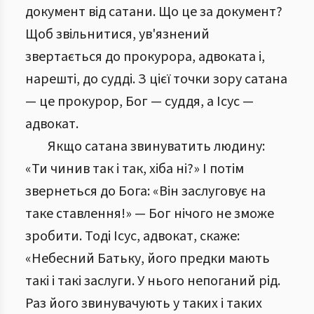
документ від сатани. Що це за документ?
Щоб звільнитися, ув'язнений
звертається до прокурора, адвоката і,
нарешті, до судді. З цієї точки зору сатана
— це прокурор, Бог — суддя, а Ісус —
адвокат.
Якщо сатана звинуватить людину:
«Ти чинив так і так, хіба ні?» І потім
звернеться до Бога: «Він заслуговує на
таке ставлення!» — Бог нічого не зможе
зробити. Тоді Ісус, адвокат, скаже:
«Небесний Батьку, його предки мають
такі і такі заслуги. У нього непоганий рід.
Раз його звинувачують у таких і таких