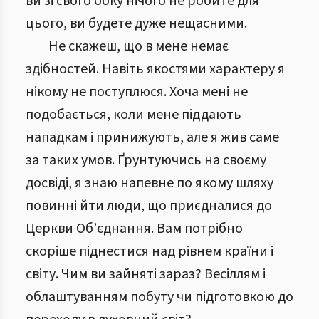
ви зі свого боку нічого не робите для
цього, ви будете дуже нещасними.
Не скажеш, що в мене немає
здібностей. Навіть якостями характеру я
нікому не поступлюся. Хоча мені не
подобається, коли мене піддають
нападкам і принижують, але я жив саме
за таких умов. Ґрунтуючись на своєму
досвіді, я знаю напевне по якому шляху
повинні йти люди, що приєдналися до
Церкви Об’єднання. Вам потрібно
скоріше піднестися над рівнем країни і
світу. Чим ви зайняті зараз? Весіллям і
облаштуванням побуту чи підготовкою до