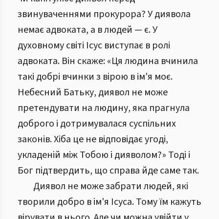
звинуваченнями прокурора? У диявола
немає адвоката, а в людей — є. У
духовному світі Ісус виступає в ролі
адвоката. Він скаже: «Ця людина вчинила
такі добрі вчинки з вірою в ім'я моє.
Небесний Батьку, диявол не може
претендувати на людину, яка прагнула
доброго і дотримувалася суспільних
законів. Хіба це не відповідає угоді,
укладеній між Тобою і дияволом?» Тоді і
Бог підтвердить, що справа йде саме так.
Диявол не може забрати людей, які
творили добро в ім'я Ісуса. Тому їм кажуть
вірувати в нього. Але чи можна увійти у