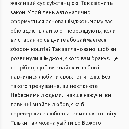
жахливий суд субстанцією. Так свідчить
закон. У той день автоматично
сформується основа шімджон. Чому вас
обкладають лайкою і переслідують, коли
ви старанно свідчите або займаєтеся
збором коштів? Так заплановано, щоб ви
розвинули шімджон, якого вам бракує. Це
потрібно, щоб ви знайшли любов і
навчилися любити своїх гонителів. Без
такого тренування, ви не станете
Небесними людьми. Інакше кажучи, ви
повинні знайти любов, яка б
перевершила любов сатанинського світу.
Тільки так можна увійти до Божого