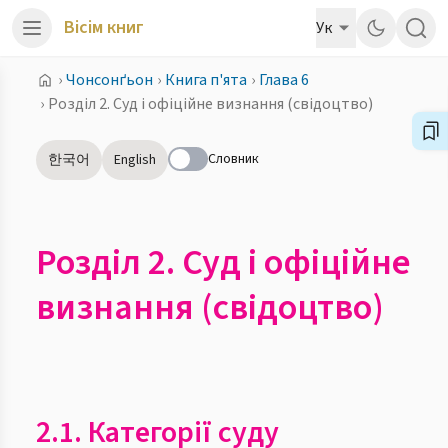
Вісім книг
Ук
›
Чонсонґьон
›
Книга п'ята
›
Глава 6
›
Розділ 2. Суд і офіційне визнання (свідоцтво)
Словник
한국어
English
Розділ 2. Суд і офіційне
визнання (свідоцтво)
2.1. Категорії суду