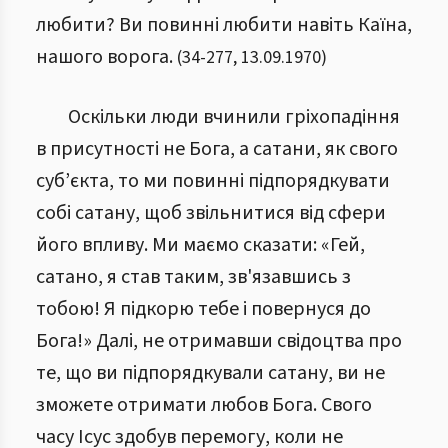
любити? Ви повинні любити навіть Каїна,
нашого ворога.
(
34
-
277
,
13.09.1970
)
Оскільки люди вчинили гріхопадіння
в присутності не Бога, а сатани, як свого
суб’єкта, то ми повинні підпорядкувати
собі сатану, щоб звільнитися від сфери
його впливу. Ми маємо сказати: «Гей,
сатано, я став таким, зв'язавшись з
тобою! Я підкорю тебе і повернуся до
Бога!» Далі, не отримавши свідоцтва про
те, що ви підпорядкували сатану, ви не
зможете отримати любов Бога. Свого
часу Ісус здобув перемогу, коли не