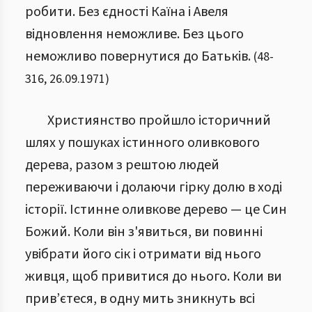
робити. Без єдності Каїна і Авеля
відновлення неможливе. Без цього
неможливо повернутися до Батьків.
(
48
-
316
,
26.09.1971
)
Християнство пройшло історичний
шлях у пошуках істинного оливкового
дерева, разом з рештою людей
переживаючи і долаючи гірку долю в ході
історії. Істинне оливкове дерево — це Син
Божий. Коли він з'явиться, ви повинні
увібрати його сік і отримати від нього
живця, щоб привитися до нього. Коли ви
прив’єтеся, в одну мить зникнуть всі