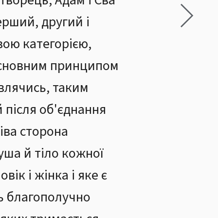
ворець, Адам і Єва
ерший, другий і
овою категорією,
 основним принципом
влячись, таким
й після об'єднання
ліва сторона
душа й тіло кожної
ік і жінка і яке є
ть благополучно