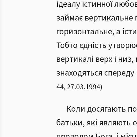
ідеалу істинної любов
займає вертикальне 
горизонтальне, а іст
Тобто єдність утворює
вертикалі верх і низ, 
знаходяться спереду 
44
,
27.03.1994
)
Коли досягають пов
батьки, які являють
проводом Бога, і міс