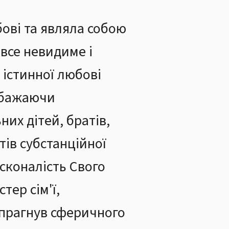
бові та являла собою
все невидиме і
 істинної любові
, бажаючи
них дітей, братів,
тів субстанційної
осконалість Свого
тер сім'ї,
н прагнув сферичного