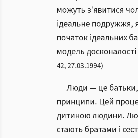
можуть з'явитися чол
ідеальне подружжя, я
початок ідеальних ба
модель досконалості д
42
,
27.03.1994
)
Люди — це батьки, 
принципи. Цей проце
дитиною людини. Люд
стають братами і сес