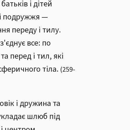
батьків і дітей
ві подружжя —
ня переду і тилу.
з'єднує все: по
та перед і тил, які
сферичного тіла.
(
259
-
овік і дружина та
укладає шлюб під
 і центром