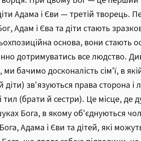
ворця. При цьому Бог — це перший Т
діти Адама і Єви — третій творець. П
Бог, Адам і Єва та діти стають зразк
рьохпозиційна основа, вони стають
инно дотримуватись все людство. Ди
, ми бачимо досконалість сім'ї, в які
й діти) зв'язуються права сторона і 
 тил (брати й сестри). Це місце, де 
уках Бога, в якому об'єднуються чолов
ога, Адама і Єви та дітей, які можу