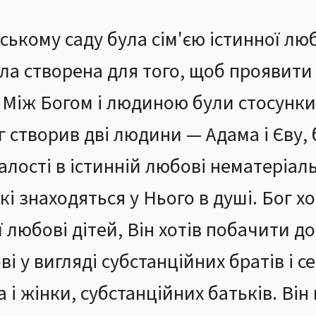
ському саду була сім'єю істинної лю
ла створена для того, щоб проявити 
 Між Богом і людиною були стосунки
Бог створив дві людини — Адама і Єву
лості в істинній любові нематеріаль
кі знаходяться у Нього в душі. Бог хо
ї любові дітей, Він хотів побачити д
і у вигляді субстанційних братів і сес
а і жінки, субстанційних батьків. Ві