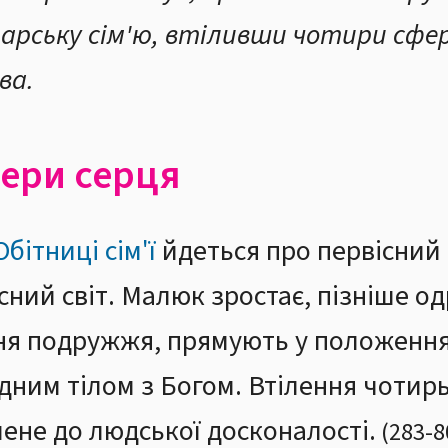
арську сім'ю, втіливши чотири сфе
ва.
фери серця
Обітниці сім'ї
йдеться про первісний 
ний світ. Малюк зростає, пізніше одр
я подружжя, прямують у положення 
одним тілом з Богом. Втілення чотир
ене до людської досконалості.
(
283
-
8