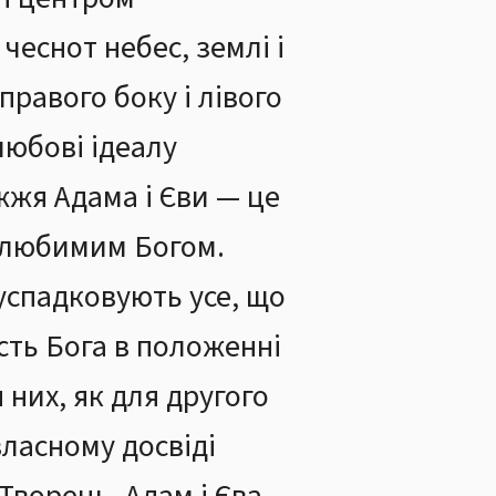
чеснот небес, землі і
правого боку і лівого
любові ідеалу
жжя Адама і Єви — це
ш любимим Богом.
успадковують усе, що
сть Бога в положенні
 них, як для другого
власному досвіді