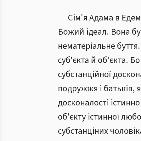
Сім'я Адама в Едем
Божий ідеал. Вона бу
нематеріальне буття.
суб'єкта й об'єкта. 
субстанційної доскона
подружжя і батьків, я
досконалості істинно
об'єкту істинної любов
субстанціних чоловік