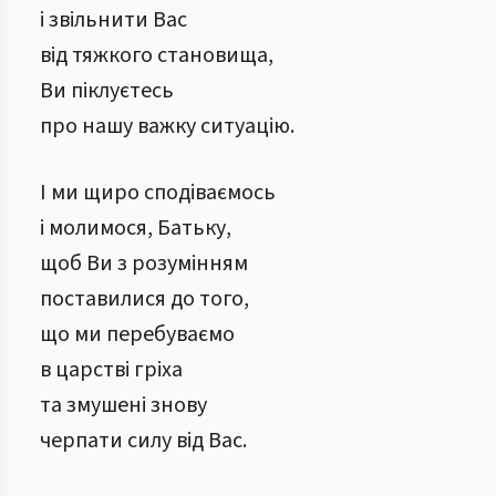
і звільнити Вас
від тяжкого становища,
Ви піклуєтесь
про нашу важку ситуацію.
І ми щиро сподіваємось
і молимося, Батьку,
щоб Ви з розумінням
поставилися до того,
що ми перебуваємо
в царстві гріха
та змушені знову
черпати силу від Вас.