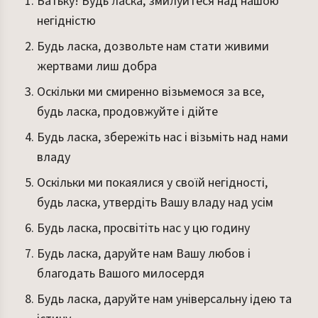
Батьку! Будь ласка, змилуйтеся над нашою
негідністю
Будь ласка, дозвольте нам стати живими
жертвами лиш добра
Оскільки ми смиренно візьмемося за все,
будь ласка, продовжуйте і дійте
Будь ласка, збережіть нас і візьміть над нами
владу
Оскільки ми покаялися у своїй негідності,
будь ласка, утвердіть Вашу владу над усім
Будь ласка, просвітіть нас у цю годину
Будь ласка, даруйте нам Вашу любов і
благодать Вашого милосердя
Будь ласка, даруйте нам універсальну ідею та