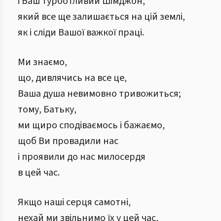
і Ваш турботливий Шімджон,
який все ще залишається на цій землі,
як і сліди Вашої важкої праці.
Ми знаємо,
що, дивлячись на все це,
Ваша душа невимовно тривожиться;
тому, Батьку,
ми щиро сподіваємось і бажаємо,
щоб Ви провадили нас
і проявили до нас милосердя
в цей час.
Якщо наші серця самотні,
нехай ми звільнимо їх у цей час,