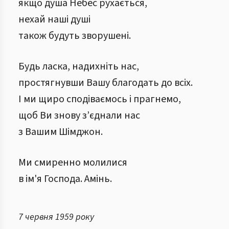
якщо душа Небес рухається,
нехай наші душі
також будуть зворушені.
Будь ласка, надихніть нас,
простягнувши Вашу благодать до всіх.
І ми щиро сподіваємось і прагнемо,
щоб Ви знову з’єднали нас
з Вашим Шімджон.
Ми смиренно молилися
в ім'я Господа. Амінь.
7 червня 1959 року