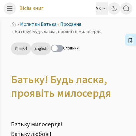
Вісім книг
Ук
›
Молитви Батька
›
Прохання
›
Батьку! Будь ласка, проявіть милосердя
Словник
한국어
English
Батьку! Будь ласка,
проявіть милосердя
Батьку милосердя!
Батьку любові!