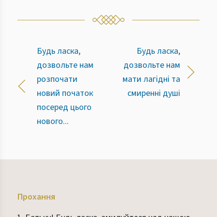
Будь ласка,
Будь ласка,
дозвольте нам
дозвольте нам
розпочати
мати лагідні та
новий початок
смиренні душі
посеред цього
нового...
Прохання