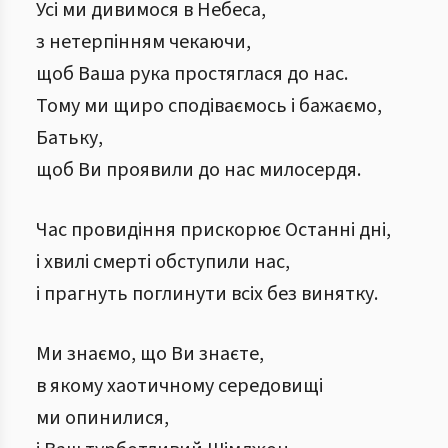
Усі ми дивимося в Небеса,
з нетерпінням чекаючи,
щоб Ваша рука простяглася до нас.
Тому ми щиро сподіваємось і бажаємо,
Батьку,
щоб Ви проявили до нас милосердя.
Час провидіння прискорює Останні дні,
і хвилі смерті обступили нас,
і прагнуть поглинути всіх без винятку.
Ми знаємо, що Ви знаєте,
в якому хаотичному середовищі
ми опинилися,