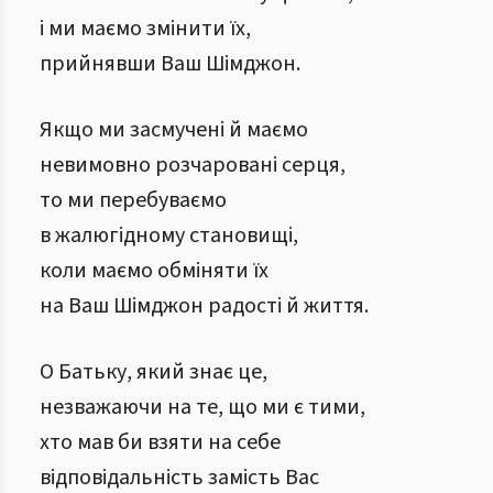
і ми маємо змінити їх,
прийнявши Ваш Шімджон.
Якщо ми засмучені й маємо
невимовно розчаровані серця,
то ми перебуваємо
в жалюгідному становищі,
коли маємо обміняти їх
на Ваш Шімджон радості й життя.
О Батьку, який знає це,
незважаючи на те, що ми є тими,
хто мав би взяти на себе
відповідальність замість Вас