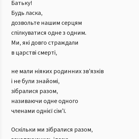
Батьку!
Будь ласка,
дозвольте нашим серцям
спілкуватися одне з одним.
Ми, які довго страждали
в царстві смерті,
не мали ніяких родинних зв’язків
і не були знайомі,
зібралися разом,
називаючи одне одного
членами однієї сім’ї.
Оскільки ми зібралися разом,