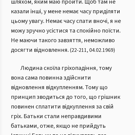
шляхом, яким маю пройти. Щоб там не
казали інші, у мене немає часу приділяти
цьому увагу.
Немає часу спати вночі, я не
можу зручно усістися та спокійно поїсти.
Не маючи такого завзяття, неможливо
досягти відновлення.
(
22
-
211
,
04.02.1969
)
Людина скоїла гріхопадіння, тому
вона сама повинна здійснити
відновлення відкупленням. Тому що
принцип зводиться до того, що грішник
повинен сплатити відкуплення за свій
гріх.
Батьки стали неправдивими
батьками, отже, якщо не прийдуть