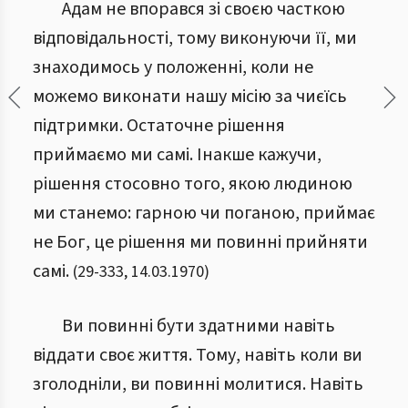
Адам не впорався зі своєю часткою
відповідальності, тому виконуючи її, ми
знаходимось у положенні, коли не
можемо виконати нашу місію за чиєїсь
підтримки. Остаточне рішення
приймаємо ми самі. Інакше кажучи,
рішення стосовно того, якою людиною
ми станемо: гарною чи поганою, приймає
не Бог, це рішення ми повинні прийняти
самі.
(
29
-
333
,
14.03.1970
)
Ви повинні бути здатними навіть
віддати своє життя. Тому, навіть коли ви
зголодніли, ви повинні молитися. Навіть