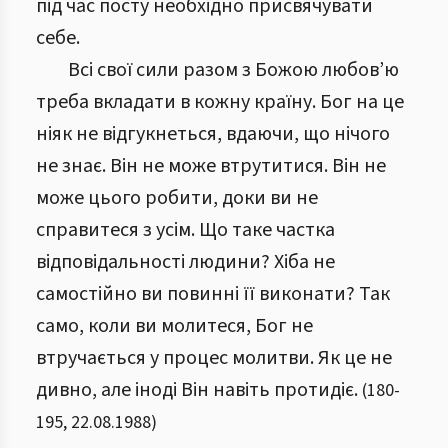
під час посту необхідно присвячувати
себе.
Всі свої сили разом з Божою любов’ю
треба вкладати в кожну країну. Бог на це
ніяк не відгукнеться, вдаючи, що нічого
не знає. Він не може втрутитися. Він не
може цього робити, доки ви не
справитеся з усім. Що таке частка
відповідальності людини? Хіба не
самостійно ви повинні її виконати? Так
само, коли ви молитеся, Бог не
втручається у процес молитви. Як це не
дивно, але іноді Він навіть протидіє.
(
180
-
195
,
22.08.1988
)