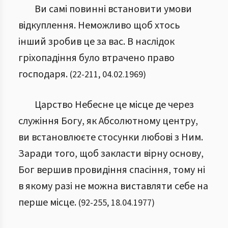
Ви самі повинні встановити умови
відкуплення. Неможливо щоб хтось
інший зробив це за вас. В наслідок
гріхопадіння було втрачено право
господаря.
(
22
-
211
,
04.02.1969
)
Царство Небесне це місце де через
служіння Богу, як Абсолютному центру,
ви встановлюєте стосунки любові з Ним.
Заради того, щоб закласти вірну основу,
Бог вершив провидіння спасіння, тому ні
в якому разі не можна виставляти себе на
перше місце.
(
92
-
255
,
18.04.1977
)