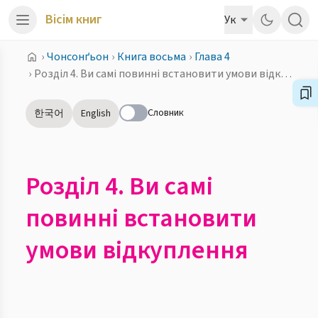
Вісім книг
Ук
›
Чонсонґьон
›
Книга восьма
›
Глава 4
›
Розділ 4. Ви самі повинні встановити умови відкуплення
Словник
한국어
English
Розділ 4. Ви самі
повинні встановити
умови відкуплення