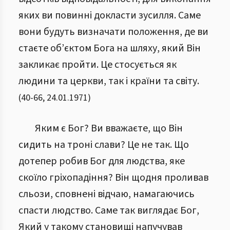
яких ви повинні докласти зусилля. Саме
вони будуть визначати положення, де ви
стаєте об’єктом Бога на шляху, який Він
закликає пройти. Це стосується як
людини та церкви, так і країни та світу.
(
40
-
66
,
24.01.1971
)
Яким є Бог? Ви вважаєте, що Він
сидить на троні слави? Це не так. Що
дотепер робив Бог для людства, яке
скоїло гріхопадіння? Він щодня проливав
сльози, сповнені відчаю, намагаючись
спасти людство. Саме так виглядає Бог,
Який у такому становищі напучував