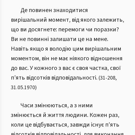
Де повинен знаходитися
вирішальний момент, від якого залежить,
що ви досягнете: перемоги чи поразки?
Ви не повинні залишати це на мене.
Навіть якщо я володію цим вирішальним
моментом, він не має ніякого відношення
до вас. У кожного з вас є своя частка, свої
п’ять відсотків відповідальності.
(
31
-
208
,
31.05.1970
)
Часи змінюються, а з ними
змінюється й життя людини. Кожен раз,
коли це відбувається, завжди існує п’ять
відсотків відповідальності, для виконання