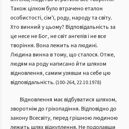
Також цілком було втрачено еталон
особистості, сім’ї, роду, народу та світу.
Хто винний у цьому? Відповідальність за
це несе не Бог, не світ ангелів і не все
творіння. Вона лежить на людині.
Людина винна в тому, що сталося. Отже,
людям на роду написано йти шляхом
відновлення, самим узявши на себе цю
відповідальність.
(
100
-
264
,
22.10.1978
)
Відновлення має відбуватися шляхом,
зворотнім до гріхопадіння. Відповідно до
закону Всесвіту, перед грішною людиною
лежить шлях відкуплення. Не подолавши