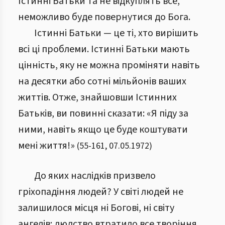
Істинні Батьки та не відкуплять все,
неможливо буде повернутися до Бога.
Істинні Батьки — це ті, хто вирішить
всі ці проблеми. Істинні Батьки мають
цінність, яку не можна проміняти навіть
на десятки або сотні мільйонів ваших
життів. Отже, знайшовши Істинних
Батьків, ви повинні сказати: «Я піду за
ними, навіть якщо це буде коштувати
мені життя!»
(
55
-
161
,
07.05.1972
)
До яких наслідків призвело
гріхопадіння людей? У світі людей не
залишилося місця ні Богові, ні світу
ангелів; людство втратило все творіння.