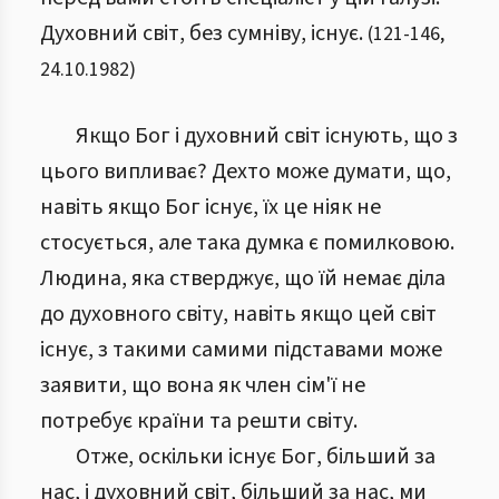
Духовний світ, без сумніву, існує.
(
121
-
146
,
24.10.1982
)
Якщо Бог і духовний світ існують, що з
цього випливає? Дехто може думати, що,
навіть якщо Бог існує, їх це ніяк не
стосується, але така думка є помилковою.
Людина, яка стверджує, що їй немає діла
до духовного світу, навіть якщо цей світ
існує, з такими самими підставами може
заявити, що вона як член сім'ї не
потребує країни та решти світу.
Отже, оскільки існує Бог, більший за
нас, і духовний світ, більший за нас, ми