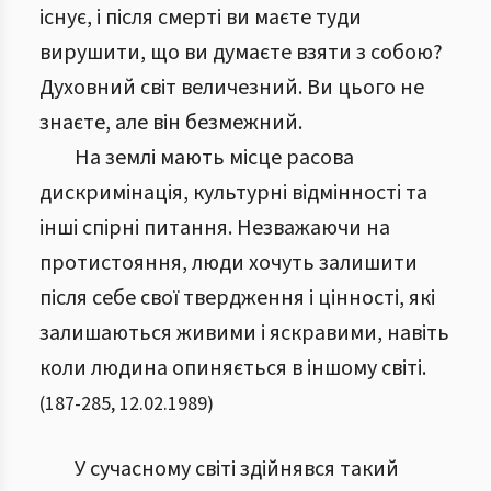
існує, і після смерті ви маєте туди
вирушити, що ви думаєте взяти з собою?
Духовний світ величезний. Ви цього не
знаєте, але він безмежний.
На землі мають місце расова
дискримінація, культурні відмінності та
інші спірні питання. Незважаючи на
протистояння, люди хочуть залишити
після себе свої твердження і цінності, які
залишаються живими і яскравими, навіть
коли людина опиняється в іншому світі.
(
187
-
285
,
12.02.1989
)
У сучасному світі здійнявся такий