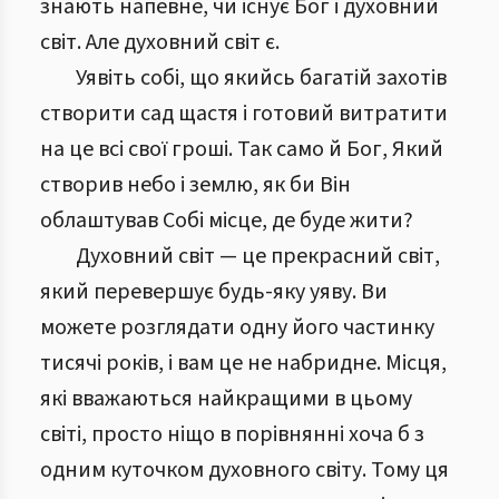
знають напевне, чи існує Бог і духовний
світ. Але духовний світ є.
Уявіть собі, що якийсь багатій захотів
створити сад щастя і готовий витратити
на це всі свої гроші. Так само й Бог, Який
створив небо і землю, як би Він
облаштував Собі місце, де буде жити?
Духовний світ — це прекрасний світ,
який перевершує будь-яку уяву. Ви
можете розглядати одну його частинку
тисячі років, і вам це не набридне. Місця,
які вважаються найкращими в цьому
світі, просто ніщо в порівнянні хоча б з
одним куточком духовного світу. Тому ця