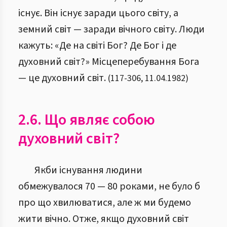
існує. Він існує заради цього світу, а
земний світ — заради вічного світу. Люди
кажуть: «Де на світі Бог? Де Бог і де
духовний світ?» Місцеперебування Бога
— це духовний світ.
(
117
-
306
,
11.04.1982
)
2.6. Що являє собою
духовний світ?
Якби існування людини
обмежувалося 70 — 80 роками, не було б
про що хвилюватися, але ж ми будемо
жити вічно. Отже, якщо духовний світ