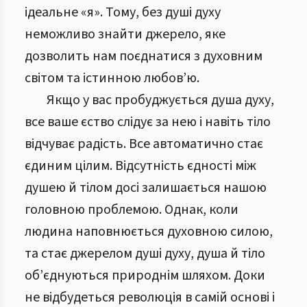
ідеальне «я». Тому, без душі духу
неможливо знайти джерело, яке
дозволить нам поєднатися з духовним
світом та істинною любов’ю.
Якщо у вас пробуджується душа духу,
все ваше єство слідує за нею і навіть тіло
відчуває радість. Все автоматично стає
єдиним цілим. Відсутність єдності між
душею й тілом досі залишається нашою
головною проблемою. Однак, коли
людина наповнюється духовною силою,
та стає джерелом душі духу, душа й тіло
об’єднуються природнім шляхом. Доки
не відбудеться революція в самій основі і