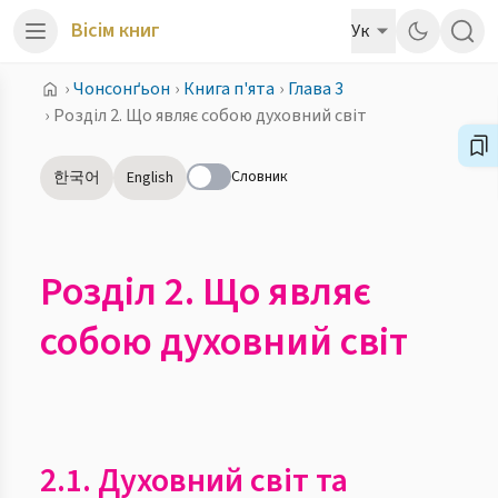
Вісім книг
Ук
›
Чонсонґьон
›
Книга п'ята
›
Глава 3
›
Розділ 2. Що являє собою духовний світ
Словник
한국어
English
Розділ 2. Що являє
собою духовний світ
2.1. Духовний світ та