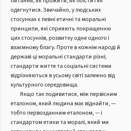
питання, як прожити, як поїсти і як
одягнутися. Звичайно, у людських
стосунках є певні етичні та моральні
принципи, які сприяють покращенню
цих стосунків, розвитку одне одного і
взаємному благу. Проте в кожнім народі й
державі ці моральні стандарти різні;
стандарти життя та соціальні системи
відрізняються в усьому світі залежно від
культурного середовища.
Якщо так подивитися, між первісним
еталоном, який людина має віднайти, —
тобто первозданним еталоном, — і
стандартом етики та моралі, який ми