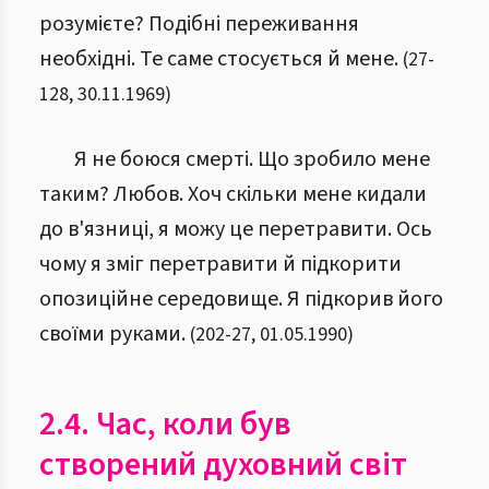
розумієте? Подібні переживання
необхідні. Те саме стосується й мене.
(
27
-
128
,
30.11.1969
)
Я не боюся смерті. Що зробило мене
таким? Любов. Хоч скільки мене кидали
до в'язниці, я можу це перетравити. Ось
чому я зміг перетравити й підкорити
опозиційне середовище. Я підкорив його
своїми руками.
(
202
-
27
,
01.05.1990
)
2.4. Час, коли був
створений духовний світ