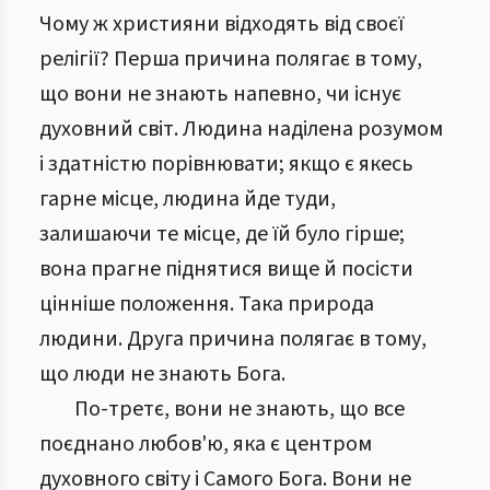
Чому ж християни відходять від своєї
релігії? Перша причина полягає в тому,
що вони не знають напевно, чи існує
духовний світ. Людина наділена розумом
і здатністю порівнювати; якщо є якесь
гарне місце, людина йде туди,
залишаючи те місце, де їй було гірше;
вона прагне піднятися вище й посісти
цінніше положення. Така природа
людини. Друга причина полягає в тому,
що люди не знають Бога.
По-третє, вони не знають, що все
поєднано любов'ю, яка є центром
духовного світу і Самого Бога. Вони не