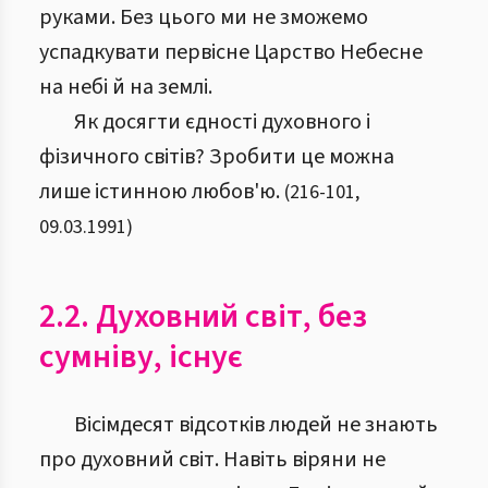
руками. Без цього ми не зможемо
успадкувати первісне Царство Небесне
на небі й на землі.
Як досягти єдності духовного і
фізичного світів? Зробити це можна
лише істинною любов'ю.
(
216
-
101
,
09.03.1991
)
2.2. Духовний світ, без
сумніву, існує
Вісімдесят відсотків людей не знають
про духовний світ. Навіть віряни не