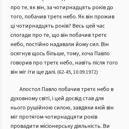
про те, як він, за чотирнадцять років до
того, побачив третє небо. Як він прожив
ці чотирнадцять років? Весь цей час
спогади про те, що він побачив третє
небо, постійно надавали йому сил. Він
осягнув щось більше, тому, хоча Павло
говорив про третє небо, навіть після того
він міг іти ще далі.
(
62
-
45
,
10.09.1972
)
Апостол Павло побачив третє небо в
духовному світі, і цей досвід став для
нього рушійною силою, завдяки якій він
міг протягом чотирнадцяти років
провадити місіонерську діяльність. Ви