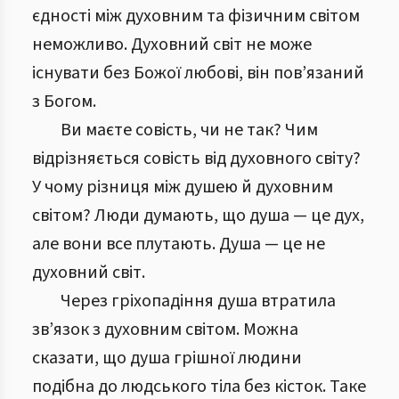
єдності між духовним та фізичним світом
неможливо. Духовний світ не може
існувати без Божої любові, він пов’язаний
з Богом.
Ви маєте совість, чи не так? Чим
відрізняється совість від духовного світу?
У чому різниця між душею й духовним
світом? Люди думають, що душа — це дух,
але вони все плутають. Душа — це не
духовний світ.
Через гріхопадіння душа втратила
зв’язок з духовним світом. Можна
сказати, що душа грішної людини
подібна до людського тіла без кісток. Таке