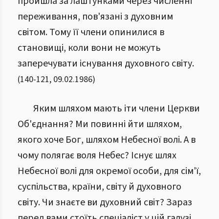
пройшла за лаштунками через численні
переживання, пов'язані з духовним
світом. Тому її члени опинилися в
становищі, коли вони не можуть
заперечувати існування духовного світу.
(
140
-
121
,
09.02.1986
)
Яким шляхом мають іти члени Церкви
Об'єднання? Ми повинні йти шляхом,
якого хоче Бог, шляхом Небесної волі. А в
чому полягає воля Небес? Існує шлях
Небесної волі для окремої особи, для сім'ї,
суспільства, країни, світу й духовного
світу. Чи знаєте ви духовний світ? Зараз
перед вами стоїть спеціаліст у цій галузі.