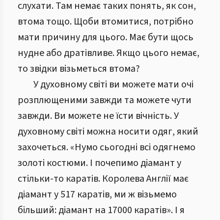
слухати. Там немає таких понять, як сон,
втома тощо. Щоби втомитися, потрібно
мати причину для цього. Має бути щось
нудне або дратівливе. Якщо цього немає,
то звідки візьметься втома?
У духовному світі ви можете мати очі
розплющеними завжди та можете чути
завжди. Ви можете не їсти вічність. У
духовному світі можна носити одяг, який
захочеться. «Нумо сьогодні всі одягнемо
золоті костюми. І почепимо діамант у
стільки-то каратів. Королева Англії має
діамант у 517 каратів, ми ж візьмемо
більший: діамант на 17000 каратів». І я