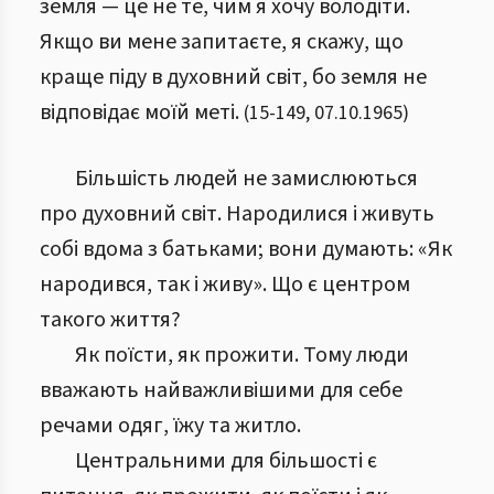
земля — це не те, чим я хочу володіти.
Якщо ви мене запитаєте, я скажу, що
краще піду в духовний світ, бо земля не
відповідає моїй меті.
(
15
-
149
,
07.10.1965
)
Більшість людей не замислюються
про духовний світ. Народилися і живуть
собі вдома з батьками; вони думають: «Як
народився, так і живу». Що є центром
такого життя?
Як поїсти, як прожити. Тому люди
вважають найважливішими для себе
речами одяг, їжу та житло.
Центральними для більшості є