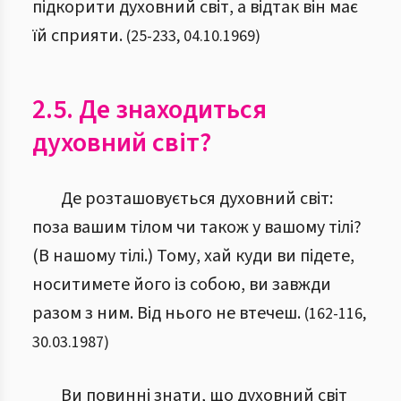
підкорити духовний світ, а відтак він має
їй сприяти.
(
25
-
233
,
04.10.1969
)
2.5. Де знаходиться
духовний світ?
Де розташовується духовний світ:
поза вашим тілом чи також у вашому тілі?
(В нашому тілі.) Тому, хай куди ви підете,
носитимете його із собою, ви завжди
разом з ним. Від нього не втечеш.
(
162
-
116
,
30.03.1987
)
Ви повинні знати, що духовний світ