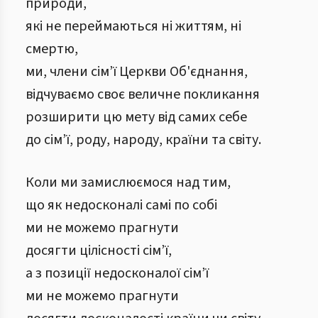
природи,
які не переймаються ні життям, ні
смертю,
ми, члени сім’ї Церкви Об'єднання,
відчуваємо своє величне покликання
розширити цю мету від самих себе
до сім’ї, роду, народу, країни та світу.
Коли ми замислюємося над тим,
що як недосконалі самі по собі
ми не можемо прагнути
досягти цілісності сім’ї,
а з позиції недосконалої сім’ї
ми не можемо прагнути