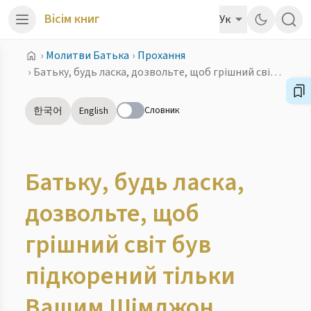
Вісім книг
Ук
›
Молитви Батька
›
Прохання
›
Батьку, будь ласка, дозвольте, щоб грішний світ був підкорений тільки Вашим Шімджон
Словник
한국어
English
Батьку, будь ласка,
дозвольте, щоб
грішний світ був
підкорений тільки
Вашим Шімджон