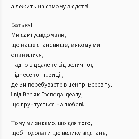
а лежить на самому людстві.
Батьку!
Ми самі усвідомили,
що наше становище, в якому ми
опинилися,
надто віддалене від величної,
піднесеної позиції,
де Ви перебуваєте в центрі Всесвіту,
і від Вас як Господа ідеалу,
що ґрунтується на любові.
Тому ми знаємо, що для того,
щоб подолати цю велику відстань,