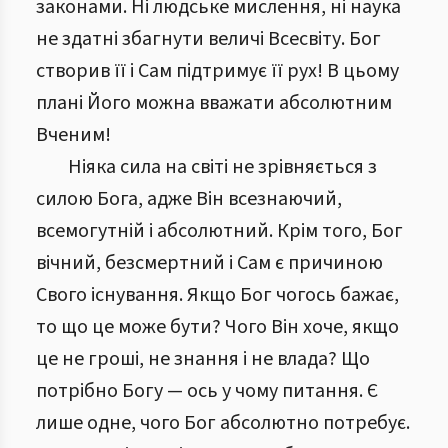
законами. Ні людське мислення, ні наука
не здатні збагнути величі Всесвіту. Бог
створив її і Сам підтримує її рух! В цьому
плані Його можна вважати абсолютним
Вченим!
Ніяка сила на світі не зрівняється з
силою Бога, адже Він всезнаючий,
всемогутній і абсолютний. Крім того, Бог
вічний, безсмертний і Сам є причиною
Свого існування. Якщо Бог чогось бажає,
то що це може бути? Чого Він хоче, якщо
це не гроші, не знання і не влада? Що
потрібно Богу — ось у чому питання. Є
лише одне, чого Бог абсолютно потребує.