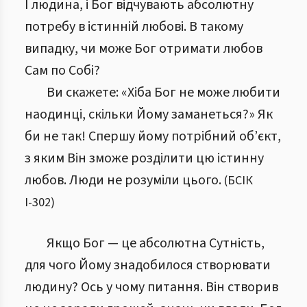
І людина, і Бог відчувають абсолютну
потребу в істинній любові. В такому
випадку, чи може Бог отримати любов
Сам по Собі?
Ви скажете: «Хіба Бог не може любити
наодинці, скільки Йому заманеться?» Як
би не так! Спершу йому потрібний об’єкт,
з яким Він зможе розділити цю істинну
любов. Люди не розуміли цього.
(
БСІК
І
-
302
)
Якщо Бог — це абсолютна Сутність,
для чого Йому знадобилося створювати
людину? Ось у чому питання. Він створив