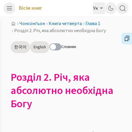
Вісім книг
Ук
›
Чонсонґьон
›
Книга четверта
›
Глава 1
›
Розділ 2. Річ, яка абсолютно необхідна Богу
Словник
한국어
English
Розділ 2. Річ, яка
абсолютно необхідна
Богу