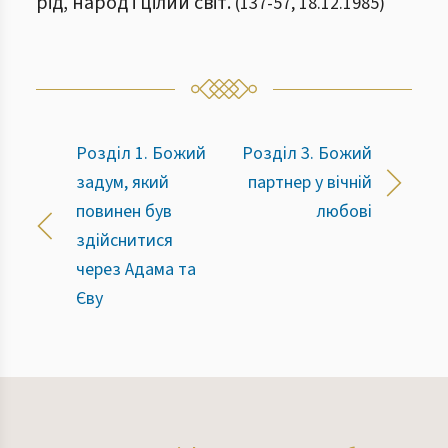
рід, народ і цілий світ.
(
137
-
57
,
18.12.1985
)
Розділ 1. Божий
Розділ 3. Божий
задум, який
партнер у вічній
повинен був
любові
здійснитися
через Адама та
Єву