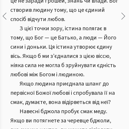
це не заради грошей, знань чи влади. Бог
створив людину тому, що це єдиний
спосіб відчути любов.
З цієї точки зору, істина полягає в
тому, що Бог — це Батько, а люди — Його
сини і доньки. Ця істина утворює єдину
вісь. Якщо б ми з’єдналися з цією віссю,
ніяка сила не могла б зруйнувати єдність
любові між Богом і людиною.
Якщо людина приєднала шланг до
первісної Божої любові і спробувала її на
смак, думаєте, вона відірветься від неї?
Навесні бджола пробує смак меду.
Якщо ви потягнете за черевце бджоли,