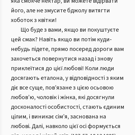
яка смокче нектар, ви можете відірвати
його, але не змусите бджолу витягти
хоботок з квітки!
Що буде з вами, якщо ви покуштуєте
цей смак? Навіть якщо ви потім куди-
небудь підете, прямо посеред дороги вам
захочеться повернутися назад і знову
приклеїтися до цієї любові! Коли люди
досягають еталона, у відповідності з яким
діє все суще, пов’язане з цією осьовою
любов’ю, чоловік і жінка, які досягнули
досконалості особистості, стають єдиним
цілим, і виникає сім’я, заснована на
любові. Далі, навколо цієї осі формується