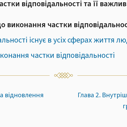
частки відповідальності та її важлив
до виконання частки відповідальнос
альності існує в усіх сферах життя л
иконання частки відповідальності
 та відновлення
Глава 2. Внутріш
г