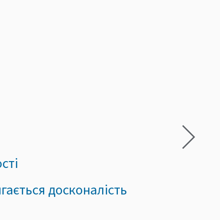
ості
сягається досконалість