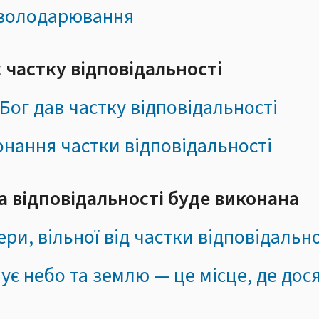
 володарювання
 частку відповідальності
 Бог дав частку відповідальності
онання частки відповідальності
а відповідальності буде виконана
ери, вільної від частки відповідальн
днує небо та землю — це місце, де до