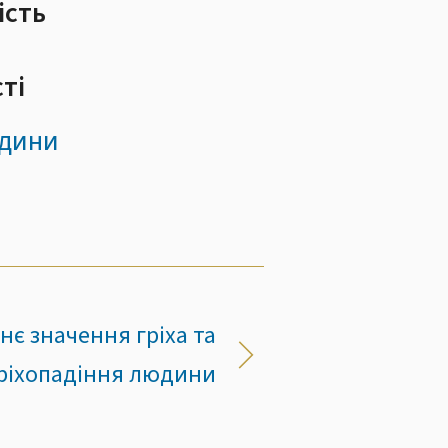
ість
ті
юдини
нє значення гріха та
ріхопадіння людини