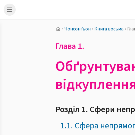
›
Чонсонґьон
›
Книга восьма
›
Гла
Глава 1.
Обґрунтува
відкупленн
Розділ 1. Сфери неп
1.1. Сфера непрямо