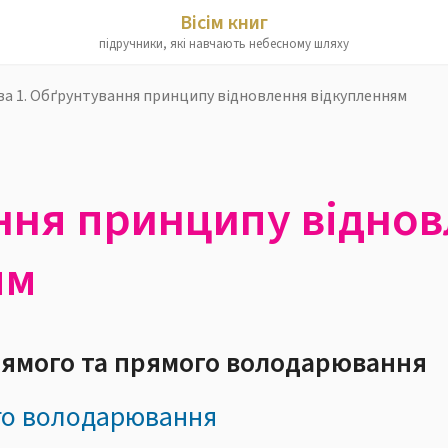
Вісім книг
підручники, які навчають небесному шляху
ва 1. Обґрунтування принципу відновлення відкупленням
ння принципу відно
ям
рямого та прямого володарювання
го володарювання