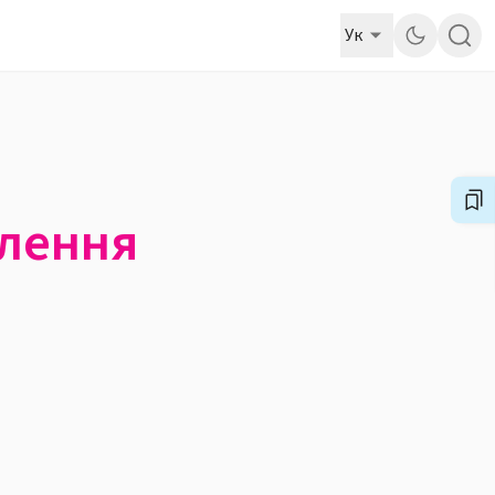
Ук
влення