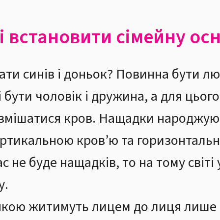
ні встановити сімейну ос
ати синів і доньок? Повинна бути л
 бути чоловік і дружина, а для цього
а змішатися кров. Нащадки народжую
ертикальною кров’ю та горизонтальн
с не буде нащадків, то на тому світі 
у.
нкою житимуть лицем до лиця лише в