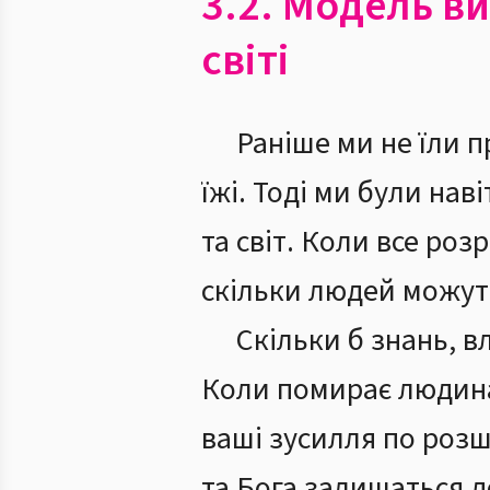
3.2. Модель в
світі
Раніше ми не їли п
їжі. Тоді ми були нав
та світ. Коли все ро
скільки людей можуть
Скільки б знань, в
Коли помирає людина,
ваші зусилля по розш
та Бога залишаться до