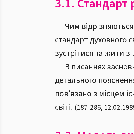
3.1. Стандарт 
Чим відрізняються 
стандарт духовного св
зустрітися та жити з 
В писаннях засновн
детального поясненн
пов’язано з місцем і
світі.
(
187
-
286
,
12.02.198