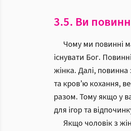
3.5. Ви повин
Чому ми повинні м
існувати Бог. Повинні
жінка. Далі, повинн
та кров’ю кохання, в
разом. Тому якщо у ва
для ігор та відпочинк
Якщо чоловік з жі