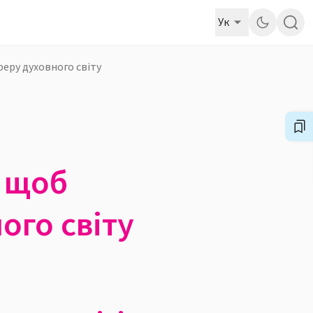
Ук
феру духовного світу
, щоб
ого світу