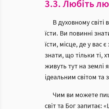
3.3. Любіть л
В духовному світі 
їсти. Ви повинні знат
їсти, місце, де у вас
знати, що тільки ті,
живуть тут на землі 
ідеальним світом та 
Чим ви можете пиш
світ та Бог запитає: 