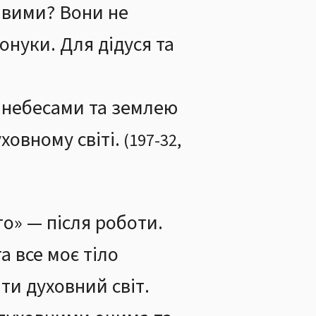
ливими? Вони не
онуки. Для дідуся та
 з небесами та землею
ховному світі.
(
197
-
32
,
то» — після роботи.
а все моє тіло
ти духовний світ.