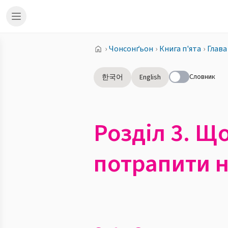
›
Чонсонґьон
›
Книга п'ята
›
Глава
Словник
한국어
English
Розділ 3. Щ
потрапити н