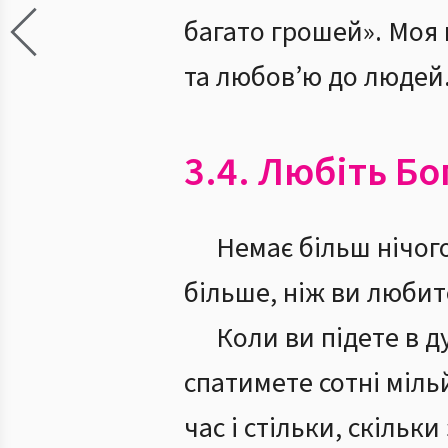
багато грошей». Моя 
та любов’ю до людей
3.4. Любіть Б
Немає більш нічого
більше, ніж ви любите
Коли ви підете в д
спатимете сотні мільй
час і стільки, скільк