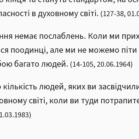
асності в духовному світі.
(
127
-
38
,
01.
ння немає послаблень. Коли ми прих
ься поодинці, але ми не можемо піти
бою багато людей.
(
14
-
105
,
20.06.1964
)
 кількість людей, яких ви засвідчил
овному світі, коли ви туди потрапите
1.03.1983
)