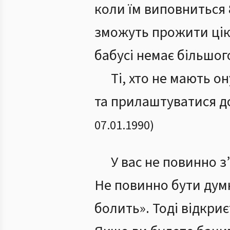
коли їм виповниться 
зможуть прожити ціка
бабусі немає більшого
Ті, хто не мають о
та прилаштуватися до 
07.01.1990
)
У вас не повинно з
Не повинно бути думки
болить». Тоді відкри