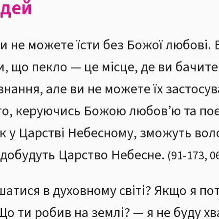
юдей
ви не можете їсти без Божої любові. 
и, що пекло — це місце, де ви бачите
 є знання, але ви не можете їх застосу
 хто, керуючись Божою любов’ю та по
як у Царстві Небесному, зможуть вол
здобудуть Царство Небесне.
(
91
-
173
,
0
атися в духовному світі? Якщо я по
«Що ти робив на землі? — я не буду х