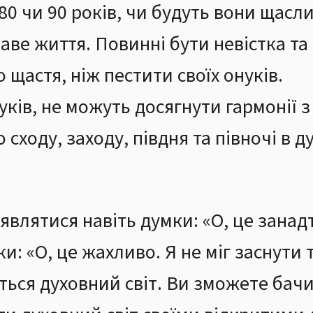
80 чи 90 років, чи будуть вони щас
ве життя. Повинні бути невістка та 
 щастя, ніж пестити своїх онуків.
нуків, не можуть досягнути гармонії
сходу, заходу, півдня та півночі в ду
’являтися навіть думки: «О, це занад
: «О, це жахливо. Я не міг заснути т
ється духовний світ. Ви зможете бачи