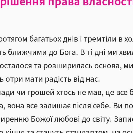
ирішення права власност
ротягом багатьох днів і тремтіли в х
іть ближчими до Бога. В ті дні ми х
зросталося та розширилась основа, ми
 отри мати радість від нас.
лади чи грошей хтось не мав, це все 
 вона все залишає після себе. Ви по
иренню Божої любові до світу. Запи
 кінця та стануть стандартом, на ос