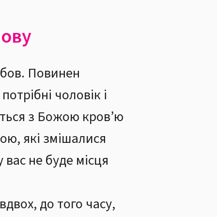
нову
юбов. Повинен
 потрібні чоловік і
ться з Божою кров’ю
ою, які змішалися
у вас не буде місця
двох, до того часу,