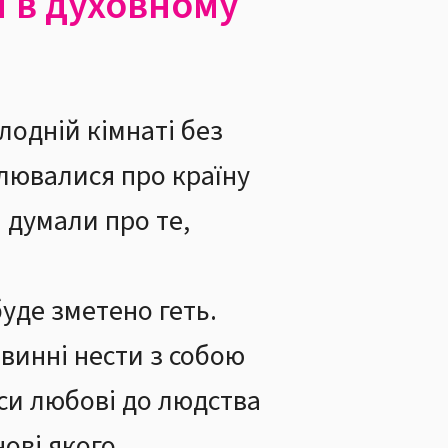
і в духовному
олодній кімнаті без
вилювалися про країну
 думали про те,
буде зметено геть.
винні нести з собою
си любові до людства
нові якого