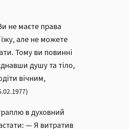
Ви не маєте права
 їжу, але не можете
вати. Тому ви повинні
єднавши душу та тіло,
одіти вічним,
6.02.1977
)
траплю в духовний
вастати: — Я витратив