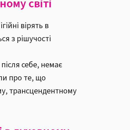
ному світі
гійні вірять в
ься з рішучості
 після себе, немає
и про те, що
ому, трансцендентному