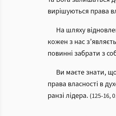
вирішуються права вл
На шляху відновле
кожен з нас з’являєт
повинні забрати з со
Ви маєте знати, що
права власності в дух
ранзі лідера.
(
125
-
16
,
0