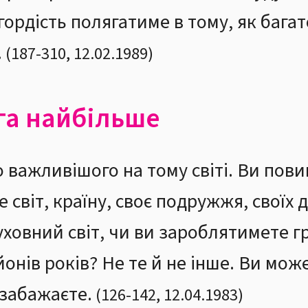
гордість полягатиме в тому, як бага
.
(
187
-
310
,
12.02.1989
)
ога найбільше
 важливішого на тому світі. Ви пов
 світ, країну, своє подружжя, своїх 
уховний світ, чи ви зароблятимете г
онів років? Не те й не інше. Ви може
и забажаєте.
(
126
-
142
,
12.04.1983
)