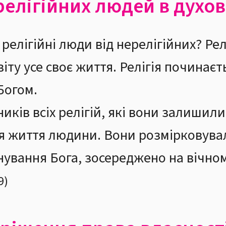
релігійних людей в духов
релігійні люди від нерелігійних? Релі
іту усе своє життя. Релігія починаєт
Богом.
иків всіх релігій, які вони залишили
я життя людини. Вони розмірковувал
снування Бога, зосереджено на вічн
9
)