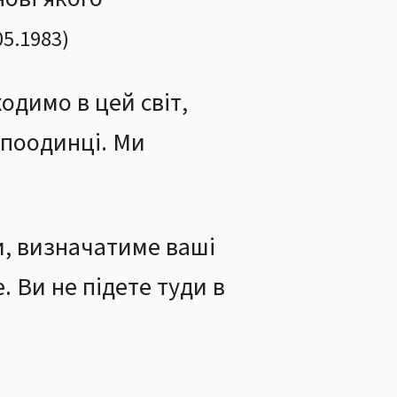
05.1983
)
одимо в цей світ,
 поодинці. Ми
и, визначатиме ваші
. Ви не підете туди в