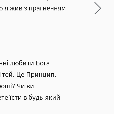
то я жив з прагненням
инні любити Бога
дітей. Це Принцип.
роші? Чи ви
те їсти в будь-який