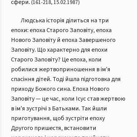
сфери.
(
161
-
218
,
15.02.1987
)
Людська історія ділиться на три
епохи: епоха Старого Заповіту, епоха
Нового Заповіту й епоха Завершеного
Заповіту. Що характерно для епохи
Старого Заповіту? Це епоха, коли
робилися жертвоприношення в ім'я
спасіння дітей. Тоді йшла підготовка для
приходу Божого сина. Епоха Нового
Заповіту — це час, коли Ісус став жертвою
в ім'я зустрічі з Батьками. Так йшли
приготування, щоб зустріти епоху
Другого пришестя, встановити