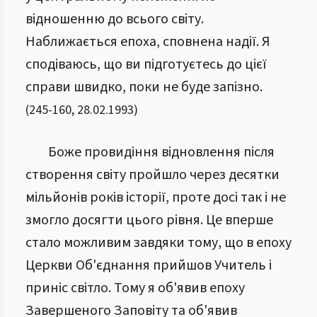
відношенню до всього світу.
Наближається епоха, сповнена надії. Я
сподіваюсь, що ви підготуєтесь до цієї
справи швидко, поки не буде запізно.
(
245
-
160
,
28.02.1993
)
Боже провидіння відновлення після
створення світу пройшло через десятки
мільйонів років історії, проте досі так і не
змогло досягти цього рівня. Це вперше
стало можливим завдяки тому, що в епоху
Церкви Об'єднання прийшов Учитель і
приніс світло. Тому я об'явив епоху
Завершеного Заповіту та об'явив