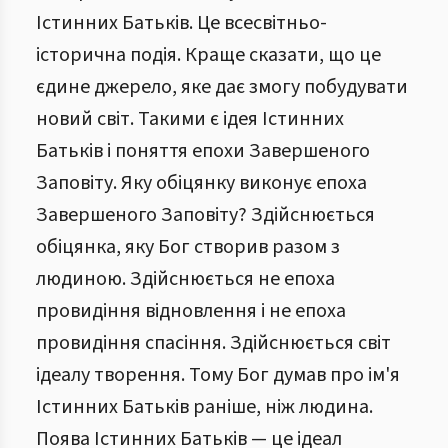
Істинних Батьків. Це всесвітньо-
історична подія. Краще сказати, що це
єдине джерело, яке дає змогу побудувати
новий світ. Такими є ідея Істинних
Батьків і поняття епохи Завершеного
Заповіту. Яку обіцянку виконує епоха
Завершеного Заповіту? Здійснюється
обіцянка, яку Бог створив разом з
людиною. Здійснюється не епоха
провидіння відновлення і не епоха
провидіння спасіння. Здійснюється світ
ідеалу творення. Тому Бог думав про ім'я
Істинних Батьків раніше, ніж людина.
Поява Істинних Батьків — це ідеал