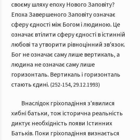
своєму шляху епоху Нового Заповіту?
Епоха Завершеного Заповіту означає
сферу єдності між Богом і людиною. Це
означає втілити сферу єдності в істинній
любові та утворити рівноцінний зв'язок.
Бог не означає саму лише вертикаль, а
людина не означає саму лише
горизонталь. Вертикаль і горизонталь
стають єдині.
(
252
-
154
,
29.12.1993
)
Внаслідок гріхопадіння з'явилися
хибні батьки, тож історична реальність
диктує необхідність появи Істинних
Батьків. Поки гріхопадіння визнається