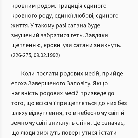
кровним родом. Традиція єдиного
кровного роду, єдиної любові, єдиного
життя. У такому разі сатана буде
змушений забратися геть. Завдяки
щепленню, кровні узи сатани зникнуть.
(
226
-
275
,
09.02.1992
)
Коли послати родових месій, прийде
епоха Завершеного Заповіту. Якщо
наявність родових месій призведе до
того, що всі сім'ї прищепляться до них без
шляху відкуплення, то в небесному світі й
земному світі зникнуть стіни. Це означає,
що люди зможуть повернутися і стати