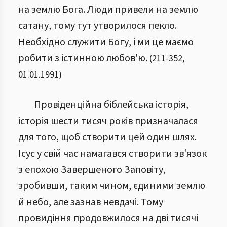
на землю Бога. Люди привели на землю
сатану, тому тут утворилося пекло.
Необхідно служити Богу, і ми це маємо
робити з істинною любов'ю.
(
211
-
352
,
01.01.1991
)
Провіденційна біблейська історія,
історія шести тисяч років призначалася
для того, щоб створити цей один шлях.
Ісус у свій час намагався створити зв'язок
з епохою Завершеного Заповіту,
зробивши, таким чином, єдиними землю
й небо, але зазнав невдачі. Тому
провидіння продовжилося на дві тисячі