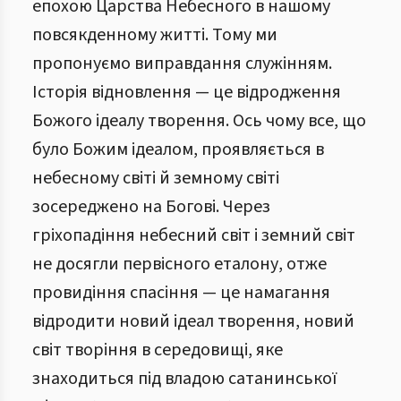
епохою Царства Небесного в нашому
повсякденному житті. Тому ми
пропонуємо виправдання служінням.
Історія відновлення — це відродження
Божого ідеалу творення. Ось чому все, що
було Божим ідеалом, проявляється в
небесному світі й земному світі
зосереджено на Богові. Через
гріхопадіння небесний світ і земний світ
не досягли первісного еталону, отже
провидіння спасіння — це намагання
відродити новий ідеал творення, новий
світ творіння в середовищі, яке
знаходиться під владою сатанинської