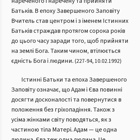
нареченого і наречену та прийняти
Батьків. В епоху Завершеного Заповіту
Вчитель став центром і з іменем Істинних
Батьків страждав протягом сорока років
до цього часу заради того, щоб прийняти
на землі Бога. Таким чином, втілюється
єдність Бога і людини.
(
227
-
94
,
10.02.1992
)
Істинні Батьки та епоха Завершеного
Заповіту означає, що Адам і Єва повинні
досягти досконалості та повернутися в
положення без гріхопадіння. Також з
усіма жінками світу поводяться, як з
частиною тіла Матері. Адам — це одна
людина, Єва теж одна людина. Це