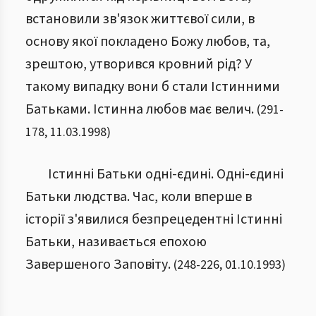
встановили зв'язок життєвої сили, в
основу якої покладено Божу любов, та,
зрештою, утворився кровний рід? У
такому випадку вони б стали Істинними
Батьками. Істинна любов має велич.
(
291
-
178
,
11.03.1998
)
Істинні Батьки одні-єдині. Одні-єдині
Батьки людства. Час, коли вперше в
історії з'явилися безпрецедентні Істинні
Батьки, називається епохою
Завершеного Заповіту.
(
248
-
226
,
01.10.1993
)