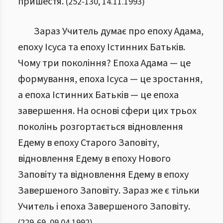
пришестя.
(
252
-
130
,
14.11.1993
)
Зараз Учитель думає про епоху Адама,
епоху Ісуса та епоху Істинних Батьків.
Чому три покоління? Епоха Адама — це
формування, епоха Ісуса — це зростання,
а епоха Істинних Батьків — це епоха
завершення. На основі сфери цих трьох
поколінь розгортається відновлення
Едему в епоху Старого Заповіту,
відновлення Едему в епоху Нового
Заповіту та відновлення Едему в епоху
Завершеного Заповіту. Зараз же є тільки
Учитель і епоха Завершеного Заповіту.
(
229
-
69
,
09.04.1992
)