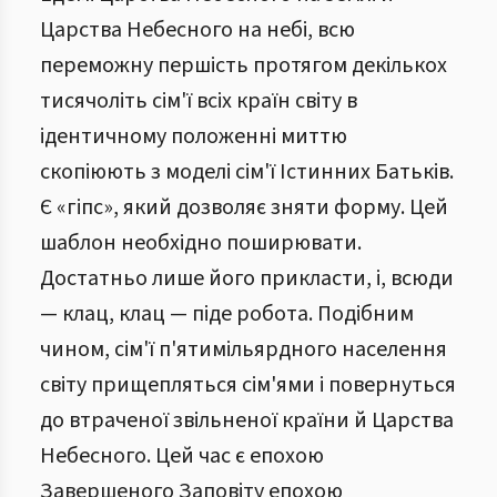
Царства Небесного на небі, всю
переможну першість протягом декількох
тисячоліть сім'ї всіх країн світу в
ідентичному положенні миттю
скопіюють з моделі сім'ї Істинних Батьків.
Є «гіпс», який дозволяє зняти форму. Цей
шаблон необхідно поширювати.
Достатньо лише його прикласти, і, всюди
— клац, клац — піде робота. Подібним
чином, сім'ї п'ятимільярдного населення
світу прищепляться сім'ями і повернуться
до втраченої звільненої країни й Царства
Небесного. Цей час є епохою
Завершеного Заповіту епохою