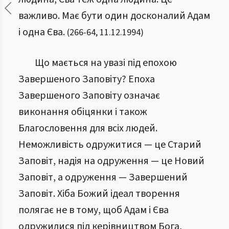
важливо. Має бути один досконалий Адам
і одна Єва.
(
266
-
64
,
11.12.1994
)
Що мається на увазі під епохою
Завершеного Заповіту? Епоха
Завершеного Заповіту означає
виконання обіцянки і також
Благословення для всіх людей.
Неможливість одружитися — це Старий
Заповіт, надія на одруження — це Новий
Заповіт, а одруження — Завершений
Заповіт. Хіба Божий ідеал творення
полягає не в тому, щоб Адам і Єва
одружилися під керівництвом Бога,