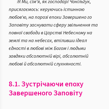
※ Ми, сім'я, як господарі Чонільґук,
присягаємось: керуючись істинною
любов'ю, на порозі епохи Завершено го
Заповіту заснувати сферу звільнення та
повної свободи в Царстві Небесному на
землі та на небесах, втіливши ідеал
єдності в любові між Богом і людьми
завдяки абсолютній вірі, абсолютній
любові й абсолютній слухняності.
8.1. Зустрічаючи епоху
Завершеного Заповіту