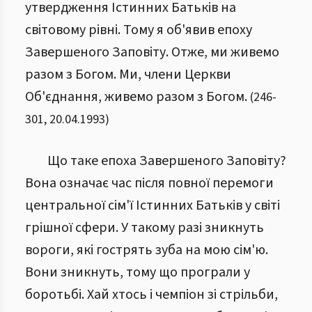
утвердження Істинних Батьків на
світовому рівні. Тому я об'явив епоху
Завершеного Заповіту. Отже, ми живемо
разом з Богом. Ми, члени Церкви
Об'єднання, живемо разом з Богом.
(
246
-
301
,
20.04.1993
)
Що таке епоха Завершеного Заповіту?
Вона означає час після повної перемоги
центральної сім'ї Істинних Батьків у світі
грішної сфери. У такому разі зникнуть
вороги, які гострять зуба на мою сім'ю.
Вони зникнуть, тому що програли у
боротьбі. Хай хтось і чемпіон зі стрільби,