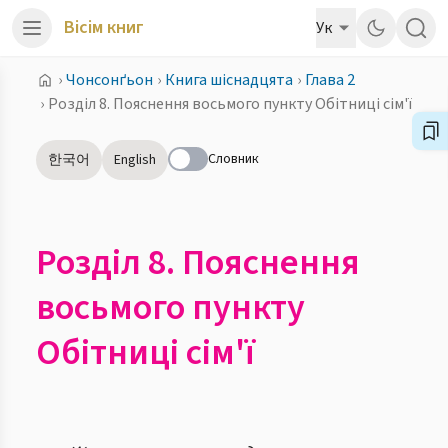
Вісім книг
Ук
›
Чонсонґьон
›
Книга шіснадцята
›
Глава 2
›
Розділ 8. Пояснення восьмого пункту Обітниці сім'ї
Словник
한국어
English
Розділ 8. Пояснення
восьмого пункту
Обітниці сім'ї