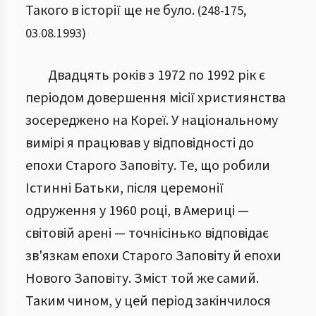
Такого в історії ще не було.
(
248
-
175
,
03.08.1993
)
Двадцять років з 1972 по 1992 рік є
періодом довершення місії християнства
зосереджено на Кореї. У національному
вимірі я працював у відповідності до
епохи Старого Заповіту. Те, що робили
Істинні Батьки, після церемонії
одруження у 1960 році, в Америці —
світовій арені — точнісінько відповідає
зв'язкам епохи Старого Заповіту й епохи
Нового Заповіту. Зміст той же самий.
Таким чином, у цей період закінчилося