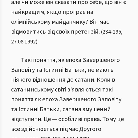
але чи може він сказати про себе, що він є
найкращим, якщо програє на
олімпійському майданчику? Він має
відмовитись від своїх претензій.
(
234
-
295
,
27.08.1992
)
Такі поняття, як епоха Завершеного
Заповіту та Істинні Батьки, не мають
ніякого відношення до сатани. Коли в
сатанинському світі з'являються такі
поняття як епоха Завершеного Заповіту
та Істинні Батьки, сатана змушений
відступити. Це — особливі права. Тому це
все здійснюється під час Другого