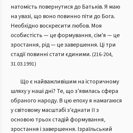
натомість повернутися до Батьків. Я маю
на увазі, що воно повинно піти до Бога.
Необхідно воскресити любов. Моя
особистість — це формування, сім'я — це
зростання, рід — це завершення. Ці три
стадії повинні стати єдиними.
(
216
-
204
,
31.03.1991
)
Що є найважливішим на історичному
шляху у наші дні? Те, що з'явилась сфера
обраного народу. В цю епоху я намагаюся
у світовому масштабі з'єднати її з
основою трьох стадій формування,
зростання і завершення. Ізраїльський