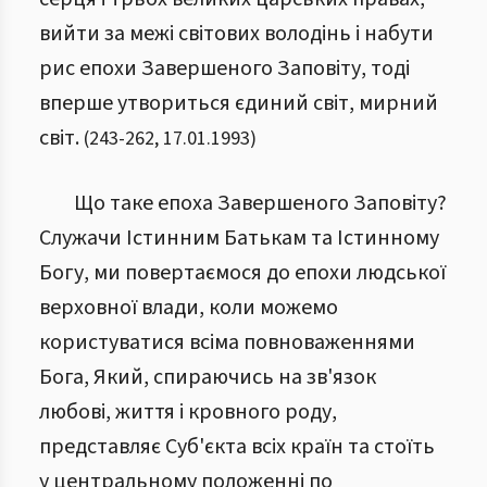
вийти за межі світових володінь і набути
рис епохи Завершеного Заповіту, тоді
вперше утвориться єдиний світ, мирний
світ.
(
243
-
262
,
17.01.1993
)
Що таке епоха Завершеного Заповіту?
Служачи Істинним Батькам та Істинному
Богу, ми повертаємося до епохи людської
верховної влади, коли можемо
користуватися всіма повноваженнями
Бога, Який, спираючись на зв'язок
любові, життя і кровного роду,
представляє Суб'єкта всіх країн та стоїть
у центральному положенні по