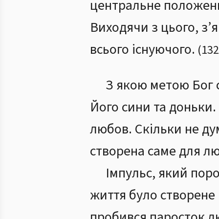
центральне положенн
Виходячи з цього, з
всього існуючого.
(
132
З якою метою Бог 
Його сини та доньки.
любов. Скільки не ду
створена саме для лю
Імпульс, який поро
життя було створене 
пробився паросток лю