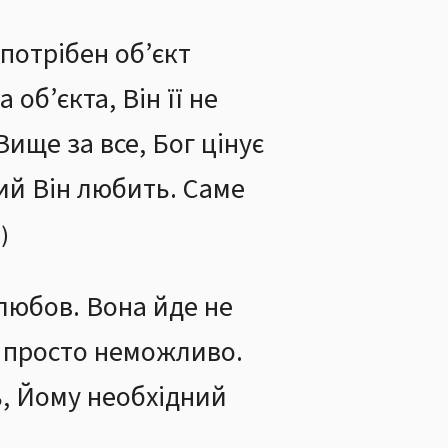
потрібен об’єкт
об’єкта, Він її не
ище за все, Бог цінує
ий Він любить. Саме
6
)
любов. Вона йде не
и просто неможливо.
ь, Йому необхідний