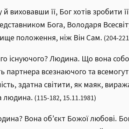
й виховавши її, Бог хотів зробити 
едставником Бога, Володаря Всесвіту
ище положення, ніж Він Сам.
(
204
-
221
ого існуючого? Людина. Що вона собо
сть партнера всезнаючого та всемогу
ість, здатна світити, як маяк, вира
ка людина.
(
115
-
182
,
15.11.1981
)
дина? Вона об’єкт Божої любові. Бог