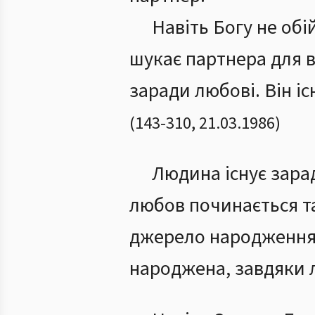
Навіть Богу не обі
шукає партнера для в
заради любові. Він іс
(
143
-
310
,
21.03.1986
)
Людина існує зара
любов починається та
джерело народження
народжена, завдяки 