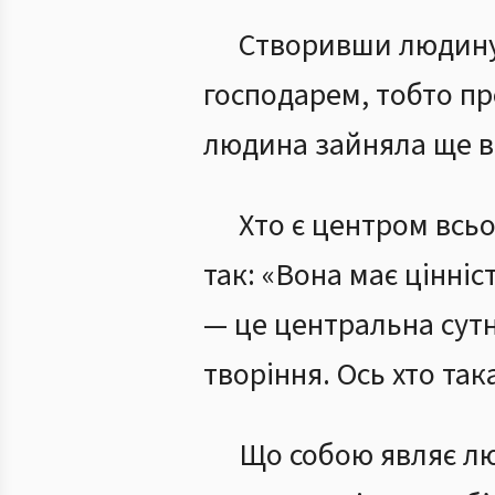
Створивши людину 
господарем, тобто пр
людина зайняла ще в
Хто є центром всь
так: «Вона має цінні
— це центральна сутн
творіння. Ось хто та
Що собою являє лю