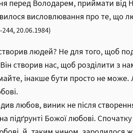
я перед Володарем, приймати від Н
’явилося висловлювання про те, що 
-
244
,
20.06.1984
)
створив людей? Не для того, щоб по
 Він створив нас, щоб розділити з на
майте, інакше бути просто не може.
бові.
див любов, виник не після створенн
на підґрунті Божої любові. Спочатку
бові, й, таким чином, зародилося ж