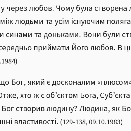
у через любов. Чому була створена
між людьми та усім існуючим поляга
и синами та доньками. Вони були ст
осередньо приймати Його любов. В ц
.1984
)
що Бог, який є досконалим «плюсом»
тже, хто ж є об’єктом Бога, Суб’єкт
о Бог створив людину? Людина, як Б
шні властивості.
(
129
-
138
,
09.10.1983
)