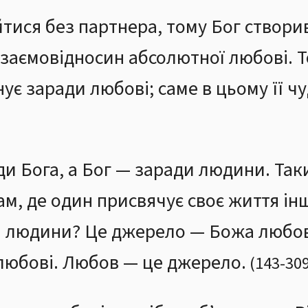
йтися без партнера, тому Бог створив
заємовідносин абсолютної любові. Т
нує заради любові; саме в цьому її ч
ди Бога, а Бог — заради людини. Так
м, де один присвячує своє життя ін
 людини? Це джерело — Божа любов
любові. Любов — це джерело.
(
143
-
30