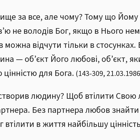
ище за все, але чому? Тому що Йому 
ю не володів Бог, якщо в Нього нема 
 можна відчути тільки в стосунках. В
на — об’єкт Його любові, об’єкт, як
цінністю для Бога.
(
143
-
309
,
21.03.198
 створив людину? Щоб втілити Свою
 партнера. Без партнера любов знайт
іг втілити в життя найбільшу цінніст