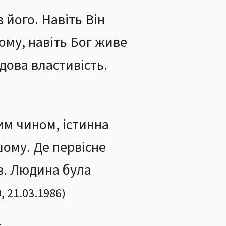
 його. Навіть Він
ому, навіть Бог живе
удова властивість.
им чином, істинна
шому. Де первісне
. Людина була
9
,
21.03.1986
)