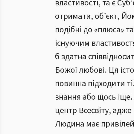
властивості, та є Су
отримати, об’єкт, Йо
подібні до «плюса» т
існуючим властивостя
б здатна співвідноси
Божої любові. Ця іст
повинна підходити тіл
знання або щось іще
центр Всесвіту, адже 
Людина має привілей