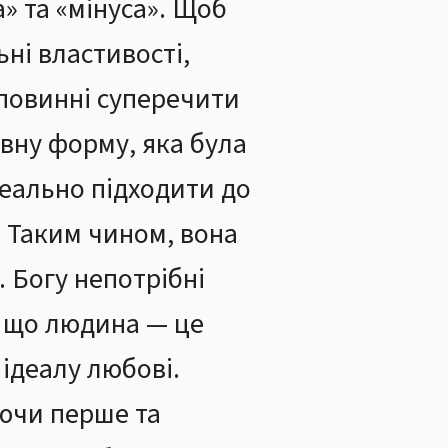
» та «мінуса». Щоб
ні властивості,
еповинні суперечити
ивну форму, яка була
деально підходити до
. Таким чином, вона
. Богу непотрібні
, що людина — це
 ідеалу любові.
ючи перше та