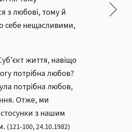
я з любові, тому й
мо себе нещасливими,
Суб’єкт життя, навіщо
Богу потрібна любов?
була потрібна любов,
іння. Отже, ми
 стосунки з нашим
м.
(
121
-
100
,
24.10.1982
)