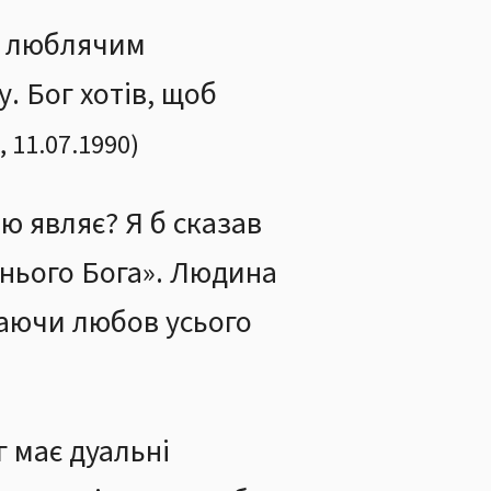
її люблячим
. Бог хотів, щоб
,
11.07.1990
)
ю являє? Я б сказав
тнього Бога». Людина
жаючи любов усього
 має дуальні