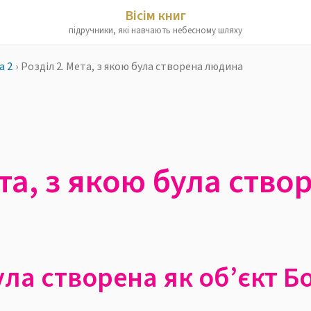
Вісім книг
підручники, які навчають небесному шляху
а 2
›
Розділ 2. Мета, з якою була створена людина
ета, з якою була ств
ула створена як об’єкт Б