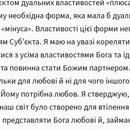
б’єктом дуальних властивостей «плюса
му необхідна форма, яка мала б дуаль
а «мінуса». Властивості цієї форми н
м Суб’єкта. Я маю на увазі корелят
тися з усіма властивостями Бога та і
ота повинна стати Божим партнером
ьки для любові й ні для чого іншого
. Йому потрібна любов. Я стверджую
наш світ було створено для втілення
 представляти Бога любові й, займа