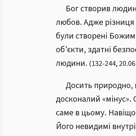
Бог створив людин
любов. Адже різниця 
були створені Божим
об’єкти, здатні безп
людини.
(
132
-
244
,
20.06
Досить природно, 
досконалий «мінус». О
саме в цьому. Навіщ
Його невидимі внутрі