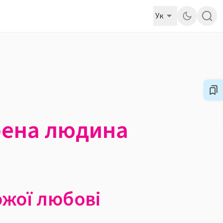
Ук
орена людина
ожої любові