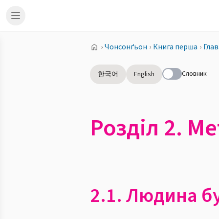
›
Чонсонґьон
›
Книга перша
›
Глав
Словник
한국어
English
Розділ 2. М
2.1. Людина б