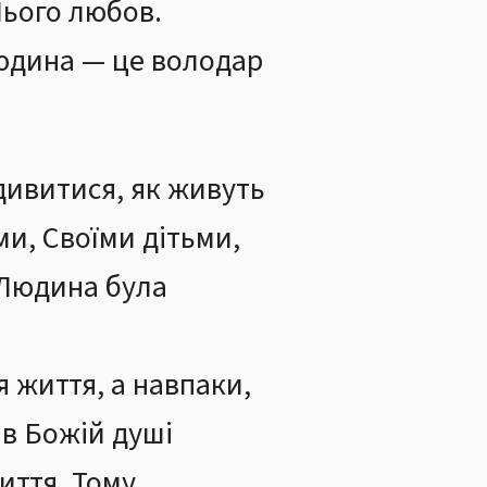
ього любов.
людина — це володар
дивитися, як живуть
ми, Своїми дітьми,
 Людина була
я життя, а навпаки,
 в Божій душі
иття. Тому