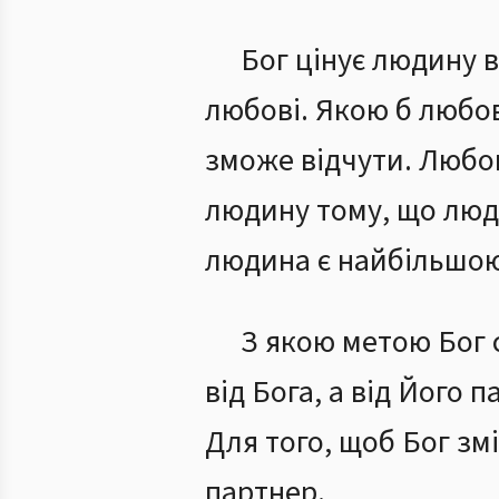
Бог цінує людину в
любові. Якою б любов’
зможе відчути. Любов
людину тому, що люди
людина є найбільшою 
З якою метою Бог
від Бога, а від Його
Для того, щоб Бог зм
партнер.