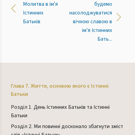
Молитва в ім'я
будемо
Істинних
насолоджуватися
Батьків
вічною славою в
ім'я Істинних
Бать...
Глава 7. Життя, основою якого є Істинні
Батьки
Розділ 1. День Істинних Батьків та Істинні
Батьки
Розділ 2. Ми повинні досконало збагнути зміст
слів «Істинні Батьки»