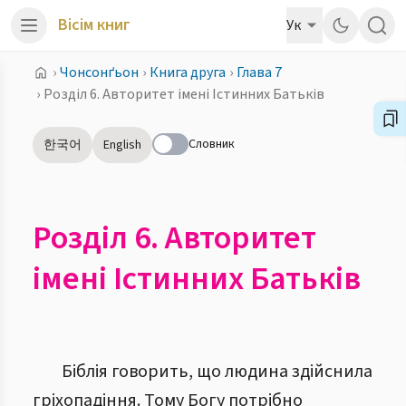
Вісім книг
Ук
›
Чонсонґьон
›
Книга друга
›
Глава 7
›
Розділ 6. Авторитет імені Істинних Батьків
Словник
한국어
English
Розділ 6. Авторитет
імені Істинних Батьків
Біблія говорить, що людина здійснила
гріхопадіння. Тому Богу потрібно