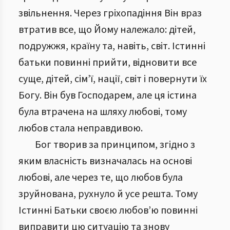
звільнення. Через гріхопадіння Він враз
втратив все, що Йому належало: дітей,
подружжя, країну та, навіть, світ. Істинні
батьки повинні прийти, відновити все
суще, дітей, сім’ї, нації, світ і повернути їх
Богу. Він був Господарем, але ця істина
була втрачена на шляху любові, тому
любов стала неправдивою.
Бог творив за принципом, згідно з
яким власність визначалась на основі
любові, але через те, що любов була
зруйнована, рухнуло й усе решта. Тому
Істинні Батьки своєю любов’ю повинні
виправити цю ситуацію та знову