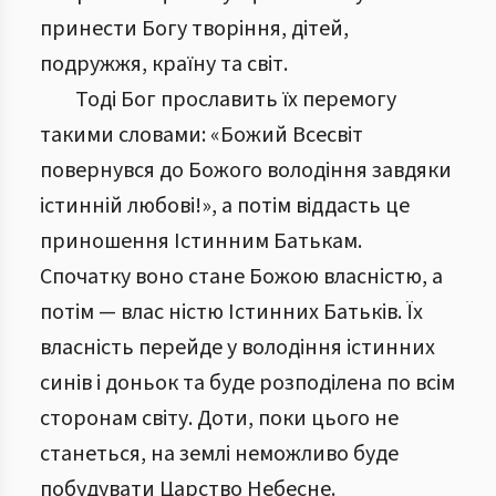
принести Богу творіння, дітей,
подружжя, країну та світ.
Тоді Бог прославить їх перемогу
такими словами: «Божий Всесвіт
повернувся до Божого володіння завдяки
істинній любові!», а потім віддасть це
приношення Істинним Батькам.
Спочатку воно стане Божою власністю, а
потім — влас ністю Істинних Батьків. Їх
власність перейде у володіння істинних
синів і доньок та буде розподілена по всім
сторонам світу. Доти, поки цього не
станеться, на землі неможливо буде
побудувати Царство Небесне.