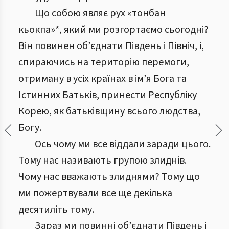
Що собою являє рух «тонбан
кьокпа»*, який ми розгортаємо сьогодні?
Він повинен об’єднати Південь і Північ, і,
спираючись на територію перемоги,
отриману в усіх країнах в ім’я Бога та
Істинних Батьків, принести Республіку
Корею, як батьківщину всього людства,
Богу.
Ось чому ми все віддали заради цього.
Тому нас називають групою злиднів.
Чому нас вважають злиднями? Тому що
ми пожертвували все ще декілька
десятиліть тому.
Зараз ми повинні об’єднати Південь і