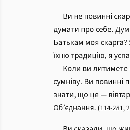
Ви не повинні ска
думати про себе. Дум
Батькам моя скарга? 
їхню традицію, я успа
Коли ви литимете с
сумніву. Ви повинні 
знати, що це — вівта
Об’єднання.
(
114
-
281
,
2
Ви сказали, що жи