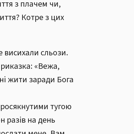
ття з плачем чи,
ття? Котре з цих
е висихали сльози.
 приказка: «Вежа,
ні жити заради Бога
 просякнутими тугою
он разів на день
 послати мене. Вам