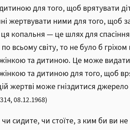
итиною для того, щоб врятувати діте
нні жертвувати ними для того, щоб з
 ця копальня — це шлях для спасіння
о всьому світу, то не було б гріхом
жінкою та дитиною. Це може видат
інкою та дитиною для того, щоб вря
 цій жертві може гніздитися джерело 
314
,
08.12.1968
)
, чи сидите, чи стоїте, з ким би ви н