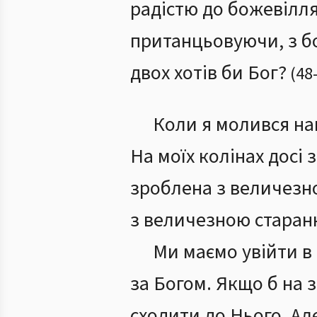
радістю до божевілля
пританцьовуючи, з б
двох хотів би Бог?
(
48
Коли я молився нав
На моїх колінах досі 
зроблена з величезно
з величезною старан
Ми маємо увійти в
за Богом. Якщо б на з
сходити до Нього. Ал