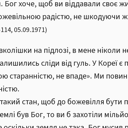
. Бог хоче, щоб ви віддавали своє жи
ожевільною радістю, не шкодуючи жи
-
114
,
05.09.1971
)
колішки на підлозі, в мене ніколи н
залишились сліди від гуль. У Кореї є
ю старанністю, не впаде». Ми повин
ністю.
 такий стан, щоб до божевілля бути
емлі був Бог, то ви б захотіли мільй
е оскільки земля не така, Бог мусив