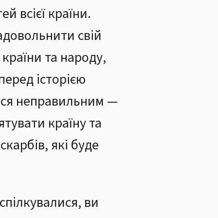
й всієї країни.
адовольнити свій
 країни та народу,
 перед історією
ися неправильним —
тувати країну та
скарбів, які буде
е спілкувалися, ви