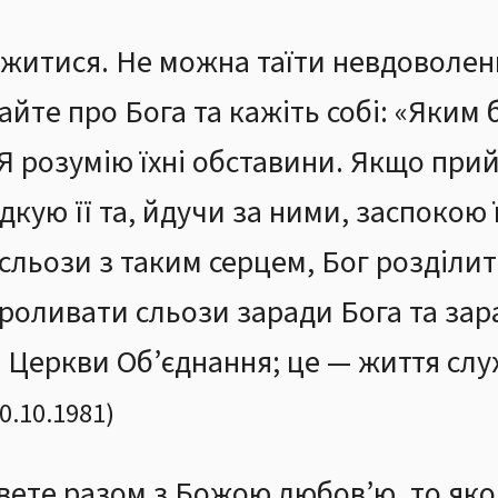
ржитися. Не можна таїти невдоволен
айте про Бога та кажіть собі: «Яким
Я розумію їхні обставини. Якщо при
дкую її та, йдучи за ними, заспокою ї
льози з таким серцем, Бог розділить
проливати сльози заради Бога та зар
р Церкви Об’єднання; це — життя слу
0.10.1981
)
вете разом з Божою любов’ю, то як