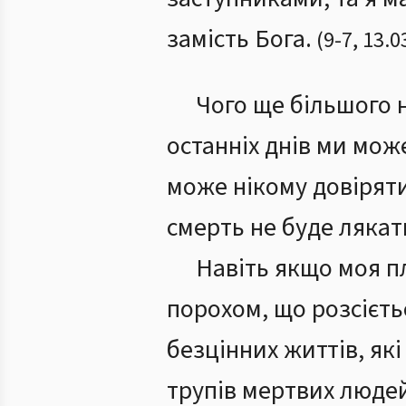
замість Бога.
(
9
-
7
,
13.0
Чого ще більшого 
останніх днів ми мож
може нікому довіряти
смерть не буде лякат
Навіть якщо моя пл
порохом, що розсієтьс
безцінних життів, які
трупів мертвих люде