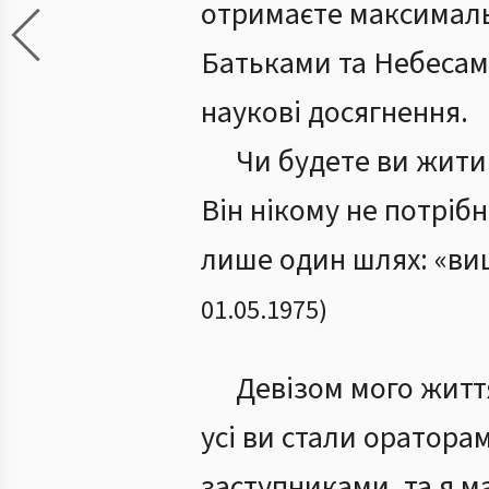
отримаєте максималь
Батьками та Небесами
наукові досягнення.
Чи будете ви жити 
Він нікому не потріб
лише один шлях: «ви
01.05.1975
)
Девізом мого житт
усі ви стали оратор
заступниками, та я м