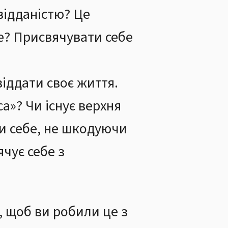
 відданістю? Це
це? Присвячувати себе
віддати своє життя.
а»? Чи існує верхня
и себе, не шкодуючи
чує себе з
, щоб ви робили це з