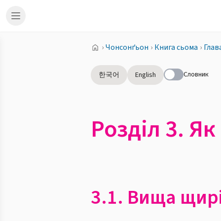
›
Чонсонґьон
›
Книга сьома
›
Глав
Словник
한국어
English
Розділ 3. Я
3.1. Вища щир