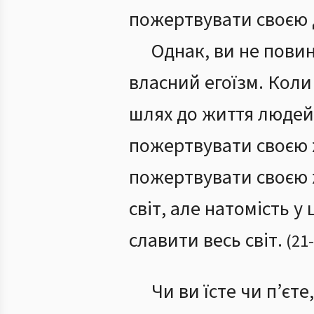
пожертвувати своєю д
Однак, ви не пови
власний егоїзм. Коли
шлях до життя людей п
пожертвувати своєю 
пожертвувати своєю ж
світ, але натомість у
славити весь світ.
(
21
-
Чи ви їсте чи п’єте