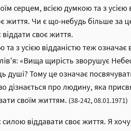
оїм серцем, всією думкою та з усією
є життя. Чи є що-небудь більше за 
 віддати своє життя.
 та з усією відданістю теж означає 
лів’я: «Вища щирість зворушує Небес
ь душі? Тому це означає посвячуват
во дізнається про людину, яка присвя
вати своїм життям.
(
38
-
242
,
08.01.1971
)
 силою віддавати своє життя. Я хочу