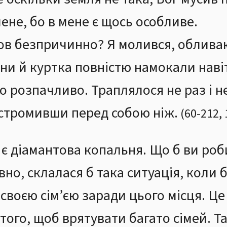
не, бо в мене є щось особливе.
ов безпричинно? Я молився, обливаю
ни й куртка повністю намокали навіт
о розпачливо. Траплялося не раз і н
 встромивши перед собою ніж.
(
60
-
212
,
т є діамантова копальня. Що б ви роб
но, склалася б така ситуація, коли 
своєю сім’єю заради цього місця. Це
ого, щоб врятувати багато сімей. Та