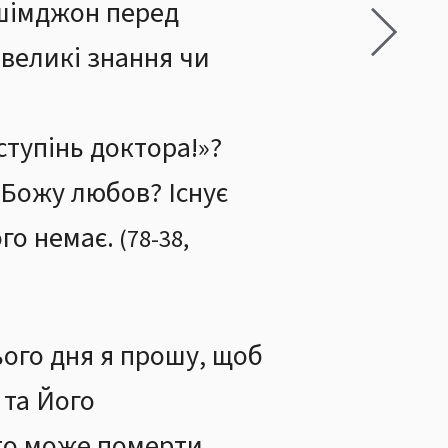
 шімджон перед
 великі знання чи
ступінь доктора!»?
 Божу любов? Існує
го немає.
(
78
-
38
,
ього дня я прошу, щоб
 та Його
хто може померти