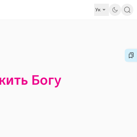
Ук
ужить Богу