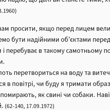
3.1960
)
нам просити, якщо перед лицем вел
емо бути надійними об’єктами перед
 і перебуває в такому самотньому п
и.
оть перетвориться на воду та витеч
я в повітрі, чи буду я тримати образу
 помирають, як свині чи собаки. Наві
й.
(
62
-
140
,
17.09.1972
)