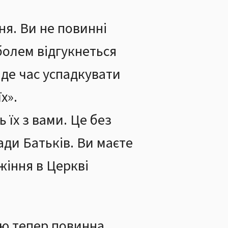
ня. Ви не повинні
 болем відгукнеться
йде час успадкувати
х».
 їх з вами. Це без
ади Батьків. Ви маєте
жіння в Церкві
ою тепер повинна