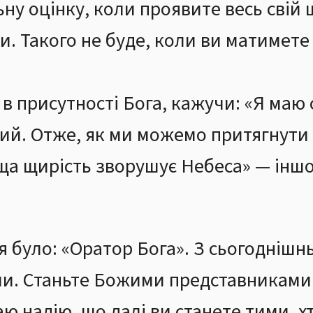
ну оцінку, коли проявите весь свій
. Такого не буде, коли ви матимете
в присутності Бога, кажучи: «Я маю 
ний. Отже, як ми можемо притягнути
ща щирість зворушує Небеса» — іншо
я було: «Оратор Бога». З сьогоднішн
ами. Станьте Божими представниками
аю надію, що далі ви станете тими, 