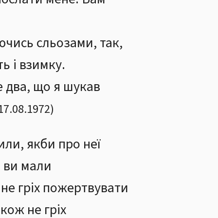
чись сльозами, так,
ь і взимку.
е два, що я шукав
17.08.1972
)
или, якби про неї
б ви мали
 не гріх пожертвувати
кож не гріх