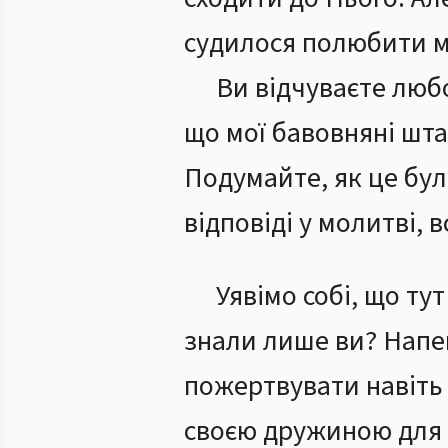
судилося полюбити ме
Ви відчуваєте люб
що мої бавовняні шта
Подумайте, як це бул
відповіді у молитві,
Уявімо собі, що ту
знали лише ви? Напев
пожертвувати навіть 
своєю дружиною для т