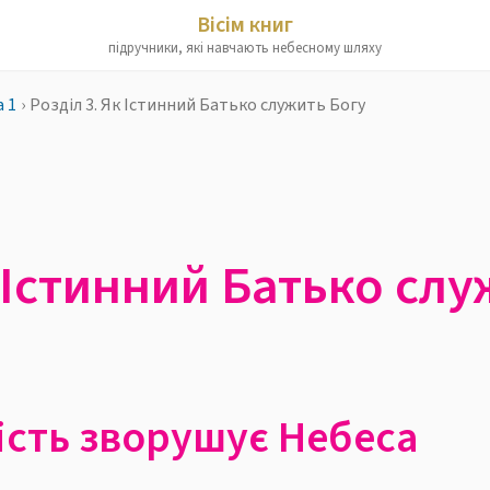
Вісім книг
підручники, які навчають небесному шляху
а 1
›
Розділ 3. Як Істинний Батько служить Богу
к Істинний Батько сл
ість зворушує Небеса