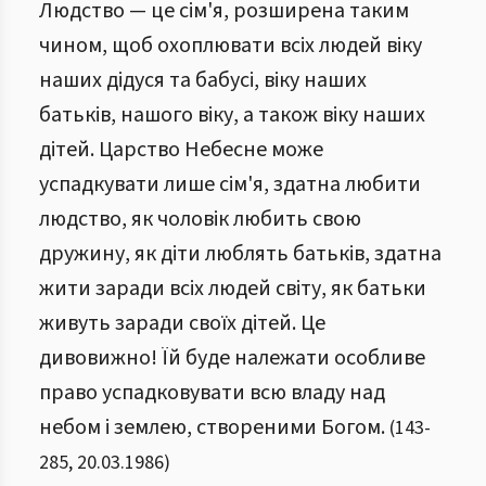
Людство — це сім'я, розширена таким
чином, щоб охоплювати всіх людей віку
наших дідуся та бабусі, віку наших
батьків, нашого віку, а також віку наших
дітей. Царство Небесне може
успадкувати лише сім'я, здатна любити
людство, як чоловік любить свою
дружину, як діти люблять батьків, здатна
жити заради всіх людей світу, як батьки
живуть заради своїх дітей. Це
дивовижно! Їй буде належати особливе
право успадковувати всю владу над
небом і землею, створеними Богом.
(
143
-
285
,
20.03.1986
)