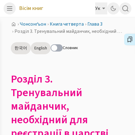
Вісім книг
Ук
›
Чонсонґьон
›
Книга четверта
›
Глава 3
›
Розділ 3. Тренувальний майданчик, необхідний для реєстрації в царстві любові
Словник
한국어
English
Розділ 3.
Тренувальний
майданчик,
необхідний для
реєстрації в царстві