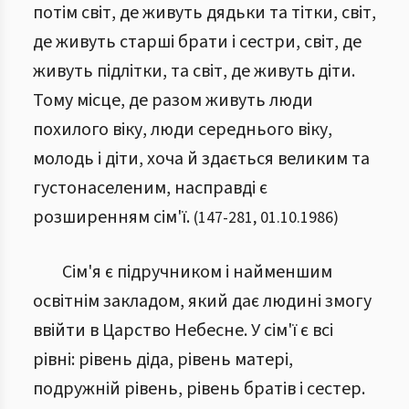
потім світ, де живуть дядьки та тітки, світ,
де живуть старші брати і сестри, світ, де
живуть підлітки, та світ, де живуть діти.
Тому місце, де разом живуть люди
похилого віку, люди середнього віку,
молодь і діти, хоча й здається великим та
густонаселеним, насправді є
розширенням сім'ї.
(
147
-
281
,
01.10.1986
)
Сім'я є підручником і найменшим
освітнім закладом, який дає людині змогу
ввійти в Царство Небесне. У сім'ї є всі
рівні: рівень діда, рівень матері,
подружній рівень, рівень братів і сестер.