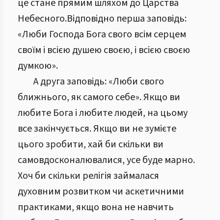
це стане прямим шляхом до Царства
Небесного.Відповідно перша заповідь:
«Люби Господа Бога свого всім серцем
своїм і всією душею своєю, і всією своєю
думкою».
А друга заповідь: «Люби свого
ближнього, як самого себе». Якщо ви
любите Бога і любите людей, на цьому
все закінчується. Якщо ви не зумієте
цього зробити, хай би скільки ви
самовдосконалювалися, усе буде марно.
Хоч би скільки релігія займалася
духовним розвитком чи аскетичними
практиками, якщо вона не навчить