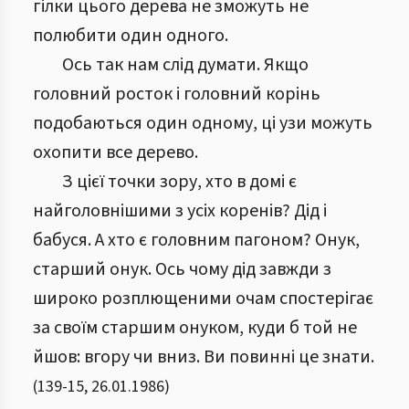
гілки цього дерева не зможуть не
полюбити один одного.
Ось так нам слід думати. Якщо
головний росток і головний корінь
подобаються один одному, ці узи можуть
охопити все дерево.
З цієї точки зору, хто в домі є
найголовнішими з усіх коренів? Дід і
бабуся. А хто є головним пагоном? Онук,
старший онук. Ось чому дід завжди з
широко розплющеними очам спостерігає
за своїм старшим онуком, куди б той не
йшов: вгору чи вниз. Ви повинні це знати.
(
139
-
15
,
26.01.1986
)