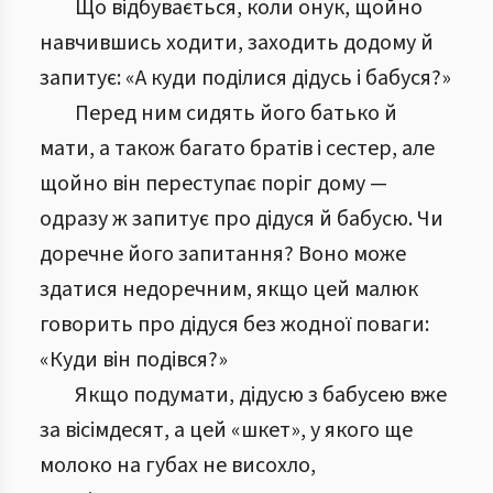
Що відбувається, коли онук, щойно
навчившись ходити, заходить додому й
запитує: «А куди поділися дідусь і бабуся?»
Перед ним сидять його батько й
мати, а також багато братів і сестер, але
щойно він переступає поріг дому —
одразу ж запитує про дідуся й бабусю. Чи
доречне його запитання? Воно може
здатися недоречним, якщо цей малюк
говорить про дідуся без жодної поваги:
«Куди він подівся?»
Якщо подумати, дідусю з бабусею вже
за вісімдесят, а цей «шкет», у якого ще
молоко на губах не висохло,