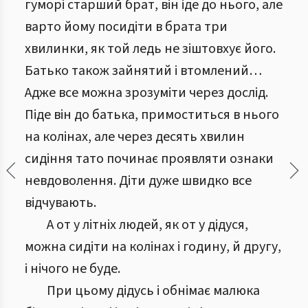
гуморі старший брат, він іде до нього, але
варто йому посидіти в брата три
хвилинки, як той ледь не зіштовхує його.
Батько також зайнятий і втомлений…
Адже все можна зрозуміти через дослід.
Піде він до батька, примоститься в нього
на колінах, але через десять хвилин
сидіння тато починає проявляти ознаки
невдоволення. Діти дуже швидко все
відчувають.
А от у літніх людей, як от у дідуся,
можна сидіти на колінах і годину, й другу,
і нічого не буде.
При цьому дідусь і обнімає малюка