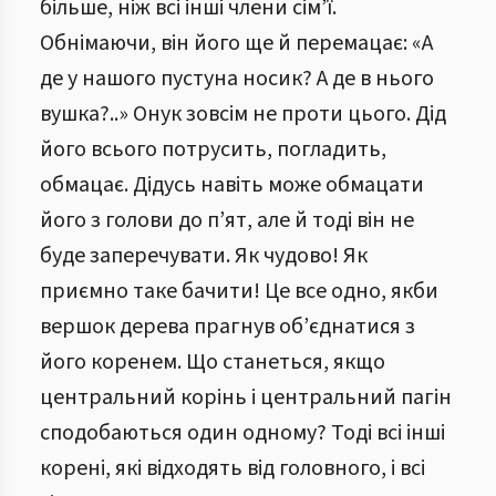
більше, ніж всі інші члени сім’ї.
Обнімаючи, він його ще й перемацає: «А
де у нашого пустуна носик? А де в нього
вушка?..» Онук зовсім не проти цього. Дід
його всього потрусить, погладить,
обмацає. Дідусь навіть може обмацати
його з голови до п’ят, але й тоді він не
буде заперечувати. Як чудово! Як
приємно таке бачити! Це все одно, якби
вершок дерева прагнув об’єднатися з
його коренем. Що станеться, якщо
центральний корінь і центральний пагін
сподобаються один одному? Тоді всі інші
корені, які відходять від головного, і всі