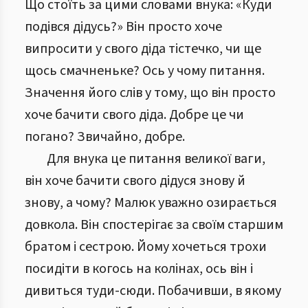
Що стоїть за цими словами внука: «Куди
подівся дідусь?» Він просто хоче
випросити у свого діда тістечко, чи ще
щось смачненьке? Ось у чому питання.
Значення його слів у тому, що він просто
хоче бачити свого діда. Добре це чи
погано? Звичайно, добре.
Для внука це питання великої ваги,
він хоче бачити свого дідуся знову й
знову, а чому? Малюк уважно озирається
довкола. Він спостерігає за своїм старшим
братом і сестрою. Йому хочеться трохи
посидіти в когось на колінах, ось він і
дивиться туди-сюди. Побачивши, в якому