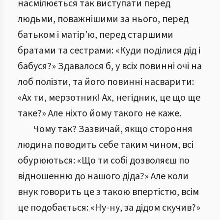
насмілюється так виступати перед
людьми, поважнішими за нього, перед
батьком і матір’ю, перед старшими
братами та сестрами: «Куди поділися дід і
бабуся?» Здавалося б, у всіх повинні очі на
лоб полізти, та його повинні насварити:
«Ах ти, мерзотник! Ах, негідник, це що ще
таке?» Але ніхто йому такого не каже.
Чому так? Зазвичай, якщо стороння
людина поводить себе таким чином, всі
обурюються: «Що ти собі дозволяєш по
відношенню до нашого діда?» Але коли
внук говорить це з такою впертістю, всім
це подобається: «Ну-ну, за дідом скучив?»