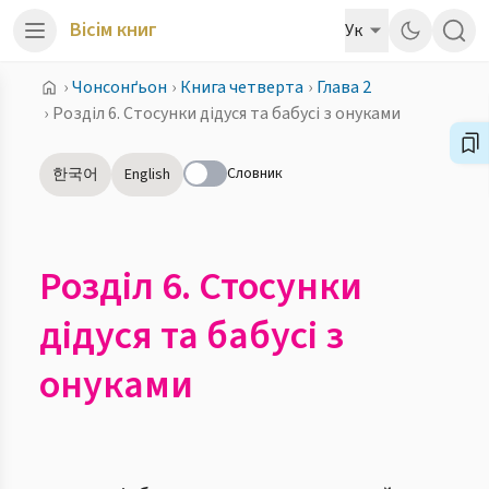
Вісім книг
Ук
›
Чонсонґьон
›
Книга четверта
›
Глава 2
›
Розділ 6. Стосунки дідуся та бабусі з онуками
Словник
한국어
English
Розділ 6. Стосунки
дідуся та бабусі з
онуками