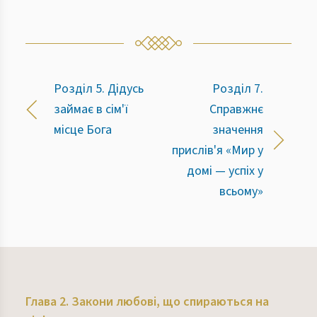
Розділ 5. Дідусь
Розділ 7.
займає в сім'ї
Справжнє
місце Бога
значення
прислів'я «Мир у
домі — успіх у
всьому»
Глава 2. Закони любові, що спираються на