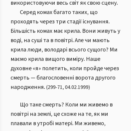
використовуючи весь світ як свою сцену.
Серед комах багато таких, що
проходять через три стадії існування.
Більшість комах має крила. Вони живуть у
воді, на суші та в повітрі. Але чи мають
крила люди, володарі всього сущого? Ми
маємо крила вищого виміру. Наше
духовне «я» полетить, коли пройде через
смерть — благословенні ворота другого
народження.
(
299
-
71
,
04.02.1999
)
Що таке смерть? Коли ми живемо в
повітрі на землі, це схоже на те, як ми
плавали в утробі матері. Ми живемо,