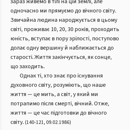
зараз живемо в тілі на цій землі, але
одночасно ми прямуємо до вічного світу.
Звичайна людина народжується в цьому
світі, проживає 10, 20, 30 років, проходить
юність, вступає в пору зрілості, поступово
долає одну вершину й наближається до
старості. Життя закінчується, як сонце,
що заходить.
Однак ті, хто знає про існування
духовного світу, розуміють, що наше
життя — це мить, а світ, у який ми
потрапимо після смерті, вічний. Отже,
життя — це час підготовки до вічного
світу.
(
140
-
121
,
09.02.1986
)