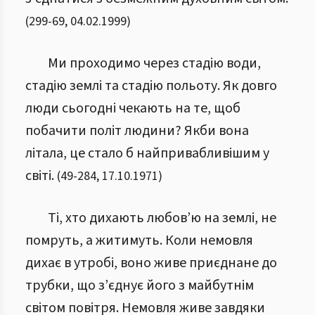
(
299
-
69
,
04.02.1999
)
Ми проходимо через стадію води,
стадію землі та стадію польоту. Як довго
люди сьогодні чекають на те, щоб
побачити політ людини? Якби вона
літала, це стало б найпривабливішим у
світі.
(
49
-
284
,
17.10.1971
)
Ті, хто дихають любов’ю на землі, не
помруть, а житимуть. Коли немовля
дихає в утробі, воно живе приєднане до
трубки, що з’єднує його з майбутнім
світом повітря. Немовля живе завдяки