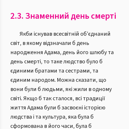
2.3. Знаменний день смерті
Якби існував всесвітній об’єднаний
світ, в якому відзначали б день
народження Адама, день його шлюбу та
день смерті, то таке людство було б
єдиними братами та сестрами, та
єдиним народом. Можна сказати, що
вони були б людьми, які жили в одному
світі. Якщо б так сталося, всі традиції
життя Адама були б засвоєні історією
людства і та культура, яка була б
сформована в його часи, була б