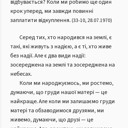
відбувається? Коли ми робимо ще один
крок уперед, ми завжди повинні
заплатити відкуплення.
(
33
-
10
,
28.07.1970
)
Серед тих, хто народився на землі, є
такі, які живуть з надією, а є ті, хто живе
без надії. Але є два види надії:
зосереджена на землі та зосереджена на
небесах.
Коли ми народжуємось, ми ростемо,
думаючи, що груди нашої матері — це
найкраще. Але коли ми залишаємо груди
матері та обзаводимося друзями, ми
живемо, думаючи, що друзі — це