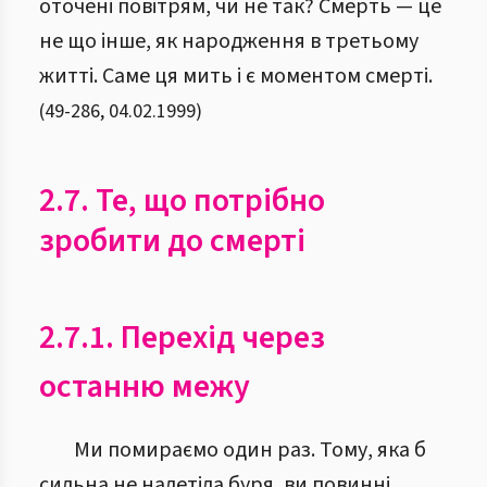
оточені повітрям, чи не так? Смерть — це
не що інше, як народження в третьому
житті. Саме ця мить і є моментом смерті.
(
49
-
286
,
04.02.1999
)
2.7. Те, що потрібно
зробити до смерті
2.7.1. Перехід через
останню межу
Ми помираємо один раз. Тому, яка б
сильна не налетіла буря, ви повинні