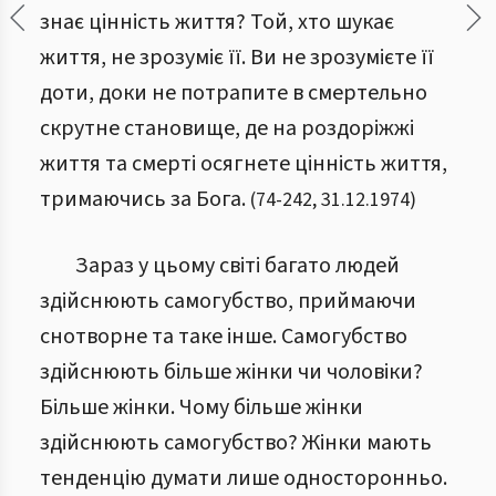
знає цінність життя? Той, хто шукає
життя, не зрозуміє її. Ви не зрозумієте її
доти, доки не потрапите в смертельно
скрутне становище, де на роздоріжжі
життя та смерті осягнете цінність життя,
тримаючись за Бога.
(
74
-
242
,
31.12.1974
)
Зараз у цьому світі багато людей
здійснюють самогубство, приймаючи
снотворне та таке інше. Самогубство
здійснюють більше жінки чи чоловіки?
Більше жінки. Чому більше жінки
здійснюють самогубство? Жінки мають
тенденцію думати лише односторонньо.