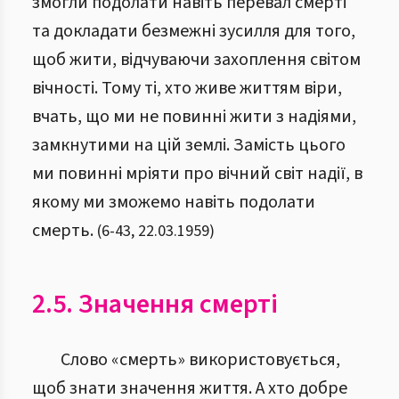
змогли подолати навіть перевал смерті
та докладати безмежні зусилля для того,
щоб жити, відчуваючи захоплення світом
вічності. Тому ті, хто живе життям віри,
вчать, що ми не повинні жити з надіями,
замкнутими на цій землі. Замість цього
ми повинні мріяти про вічний світ надії, в
якому ми зможемо навіть подолати
смерть.
(
6
-
43
,
22.03.1959
)
2.5. Значення смерті
Слово «смерть» використовується,
щоб знати значення життя. А хто добре