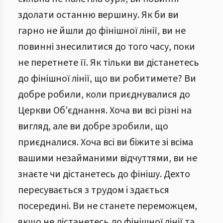
здолати останню вершину. Як би ви
гарно не йшли до фінішної лінії, ви не
повинні знесилитися до того часу, поки
не перетнете її. Як тільки ви дістанетесь
до фінішної лінії, що ви робитимете? Ви
добре робили, коли приєднувалися до
Церкви Об’єднання. Хоча ви всі різні на
вигляд, але ви добре зробили, що
приєдналися. Хоча всі ви біжите зі всіма
вашими незайманими відчуттями, ви не
знаєте чи дістанетесь до фінішу. Дехто
пересувається з трудом і здається
посередині. Ви не станете переможцем,
якщо не дістанетесь до фінішної лінії та