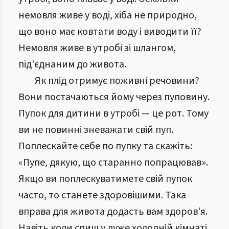
немовля живе у воді, хіба не природно,
що воно має ковтати воду і виводити її?
Немовля живе в утробі зі шлангом,
під'єднаним до живота.
Як плід отримує поживні речовини?
Вони постачаються йому через пуповину.
Пупок для дитини в утробі — це рот. Тому
ви не повинні зневажати свій пуп.
Поплескайте себе по пупку та скажіть:
«Пупе, дякую, що старанно попрацював».
Якщо ви поплескуватимете свій пупок
часто, то станете здоровішими. Така
вправа для живота додасть вам здоров'я.
Навіть коли спиш у дуже холодній кімнаті,