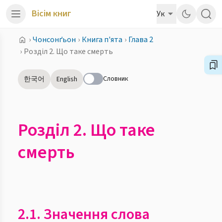
Вісім книг
Ук
›
Чонсонґьон
›
Книга п'ята
›
Глава 2
›
Розділ 2. Що таке смерть
Словник
한국어
English
Розділ 2. Що таке
смерть
2.1. Значення слова