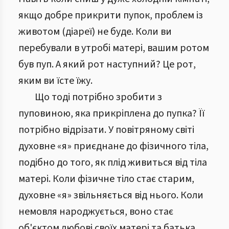
якщо добре прикрити пупок, проблем із
животом (діареї) не буде. Коли ви
перебували в утробі матері, вашим ротом
був пуп. А який рот наступний? Це рот,
яким ви їсте їжу.
Що тоді потрібно зробити з
пуповиною, яка прикріплена до пупка? Її
потрібно відрізати. У повітряному світі
духовне «я» приєднане до фізичного тіла,
подібно до того, як плід живиться від тіла
матері. Коли фізичне тіло стає старим,
духовне «я» звільняється від нього. Коли
немовля народжується, воно стає
об'єктом любові своїх матері та батька.