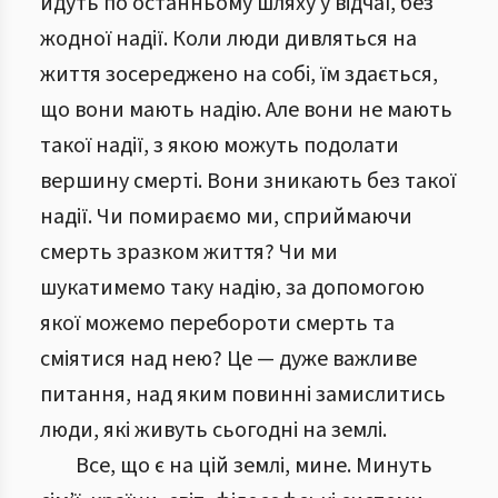
йдуть по останньому шляху у відчаї, без
жодної надії. Коли люди дивляться на
життя зосереджено на собі, їм здається,
що вони мають надію. Але вони не мають
такої надії, з якою можуть подолати
вершину смерті. Вони зникають без такої
надії. Чи помираємо ми, сприймаючи
смерть зразком життя? Чи ми
шукатимемо таку надію, за допомогою
якої можемо перебороти смерть та
сміятися над нею? Це — дуже важливе
питання, над яким повинні замислитись
люди, які живуть сьогодні на землі.
Все, що є на цій землі, мине. Минуть