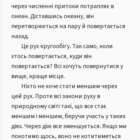
через численні притоки потрапляє в
океан. Діставшись океану, він
перетворюється на пару й повертається
назад.
Це рух кругообігу. Так само, коли
хтось повертається, куди він
повертається? Всі хочуть повернутися у
вище, краще місце.
Ніхто не хоче стати меншим через
цей рух. Проте всі закони руху в
природному світі такі, що все стає
меншим і меншим, беручи участь у таких
діях. Через дію все зменшується. Якщо ми
покотимо щось, воно не котитиметься