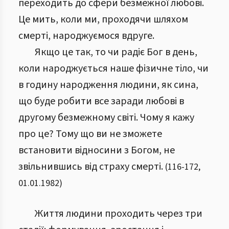
переходить до сфери безмежної любові.
Це мить, коли ми, проходячи шляхом
смерті, народжуємося вдруге.
Якщо це так, то чи радіє Бог в день,
коли народжується наше фізичне тіло, чи
в годину народження людини, як сина,
що буде робити все заради любові в
другому безмежному світі. Чому я кажу
про це? Тому що ви не зможете
встановити відносини з Богом, не
звільнившись від страху смерті.
(
116
-
172
,
01.01.1982
)
Життя людини проходить через три