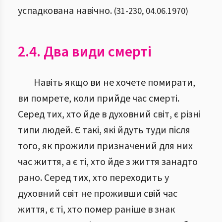
успадкована навічно.
(
31
-
230
,
04.06.1970
)
2.4. Два види смерті
Навіть якщо ви не хочете помирати,
ви помрете, коли прийде час смерті.
Серед тих, хто йде в духовний світ, є різні
типи людей. Є такі, які йдуть туди після
того, як прожили призначений для них
час життя, а є ті, хто йде з життя занадто
рано. Серед тих, хто переходить у
духовний світ не проживши свій час
життя, є ті, хто помер раніше в знак