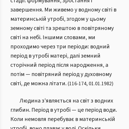
стадії: формування, зростання і
завершення. Ми живемо у водному світі в
материнській утробі, згодом у цьому
земному світі та зрештою в повітряному
світі на небі. Іншими словами, ми
проходимо через три періоди: водний
період в утробі матері, далі земний
сторічний період після народження, а
потім — повітряний період у духовному
світі, де можна літати.
(
116
-
174
,
01.01.1982
)
Людина з'являється на світ з водних
глибин. Період в утробі — це період води.
Коли немовля перебуває в материнській
утробі, воно плаває у воді. Оскільки