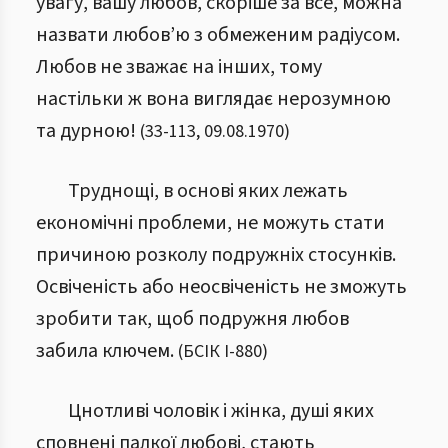
увагу, вашу любов, скоріше за все, можна
назвати любов’ю з обмеженим радіусом.
Любов не зважає на інших, тому
настільки ж вона виглядає нерозумною
та дурною!
(
33
-
113
,
09.08.1970
)
Труднощі, в основі яких лежать
економічні проблеми, не можуть стати
причиною розколу подружніх стосунків.
Освіченість або неосвіченість не зможуть
зробити так, щоб подружня любов
забила ключем.
(
БСІК І
-
880
)
Цнотливі чоловік і жінка, душі яких
сповнені палкої любові, стають