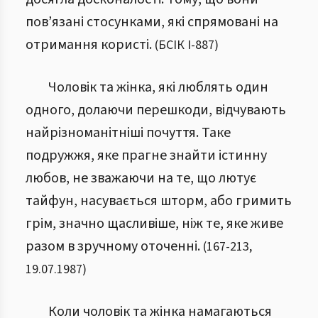
пов’язані стосунками, які спрямовані на
отримання користі.
(
БСІК І
-
887
)
Чоловік та жінка, які люблять один
одного, долаючи перешкоди, відчувають
найрізноманітніші почуття. Таке
подружжя, яке прагне знайти істинну
любов, не зважаючи на те, що лютує
тайфун, насувається шторм, або гримить
грім, значно щасливіше, ніж те, яке живе
разом в зручному оточенні.
(
167
-
213
,
19.07.1987
)
Коли чоловік та жінка намагаються