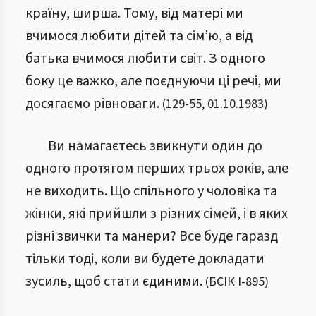
країну, ширша. Тому, від матері ми
вчимося любити дітей та сім’ю, а від
батька вчимося любити світ. З одного
боку це важко, але поєднуючи ці речі, ми
досягаємо рівноваги.
(
129
-
55
,
01.10.1983
)
Ви намагаєтесь звикнути один до
одного протягом перших трьох років, але
не виходить. Що спільного у чоловіка та
жінки, які прийшли з різних сімей, і в яких
різні звички та манери? Все буде гаразд
тільки тоді, коли ви будете докладати
зусиль, щоб стати єдиними.
(
БСІК І
-
895
)