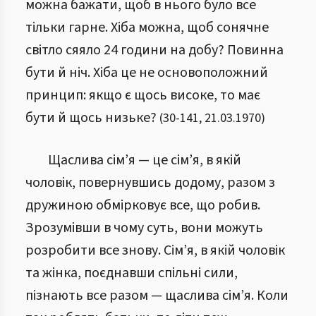
можна бажати, щоб в нього було все
тільки гарне. Хіба можна, щоб сонячне
світло сяяло 24 години на добу? Повинна
бути й ніч. Хіба це не основоположний
принцип: якщо є щось високе, то має
бути й щось низьке?
(
30
-
141
,
21.03.1970
)
Щаслива сім’я — це сім’я, в якій
чоловік, повернувшись додому, разом з
дружиною обмірковує все, що робив.
Зрозумівши в чому суть, вони можуть
розробити все знову. Сім’я, в якій чоловік
та жінка, поєднавши спільні сили,
пізнають все разом — щаслива сім’я. Коли