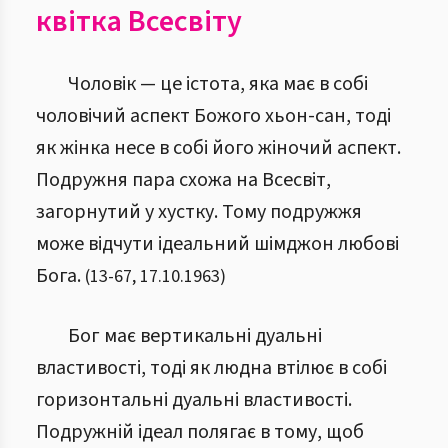
квітка Всесвіту
Чоловік — це істота, яка має в собі
чоловічий аспект Божого хьон-сан, тоді
як жінка несе в собі його жіночий аспект.
Подружня пара схожа на Всесвіт,
загорнутий у хустку. Тому подружжя
може відчути ідеальний шімджон любові
Бога.
(
13
-
67
,
17.10.1963
)
Бог має вертикальні дуальні
властивості, тоді як людна втілює в собі
горизонтальні дуальні властивості.
Подружній ідеал полягає в тому, щоб