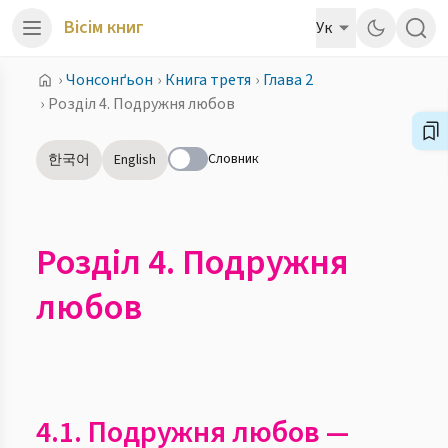
Вісім книг
Ук
›
Чонсонґьон
›
Книга третя
›
Глава 2
›
Розділ 4. Подружня любов
Словник
한국어
English
Розділ 4. Подружня
любов
4.1. Подружня любов —