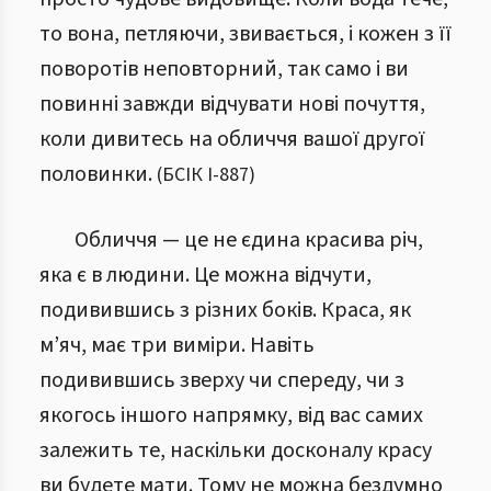
то вона, петляючи, звивається, і кожен з її
поворотів неповторний, так само і ви
повинні завжди відчувати нові почуття,
коли дивитесь на обличчя вашої другої
половинки.
(
БСІК І
-
887
)
Обличчя — це не єдина красива річ,
яка є в людини. Це можна відчути,
подивившись з різних боків. Краса, як
м’яч, має три виміри. Навіть
подивившись зверху чи спереду, чи з
якогось іншого напрямку, від вас самих
залежить те, наскільки досконалу красу
ви будете мати. Тому не можна бездумно