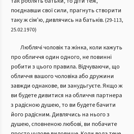
так роблять батьки, то діти теж,
поєднавши свої сили, прагнуть створити
таку ж сім’ю, дивлячись на батьків.
(
29
-
113
,
25.02.1970
)
Люблячі чоловік та жінка, коли кажуть
про обличчя один одного, не повинні
робити з цього правила. Відчуваючи, що
обличчя вашого чоловіка або дружини
завжди однакове, ви занудьгуєте. Якщо ж
ви будете дивитися на обличчя партнера
з радісною душею, то ви будете бачити
його радісним. Дивлячись на нього з
душею, сповненою любові, ви побачите
просто чудове видовище. Коли вода тече,