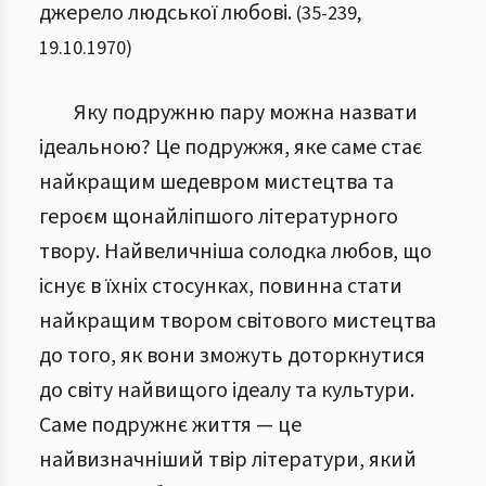
джерело людської любові.
(
35
-
239
,
19.10.1970
)
Яку подружню пару можна назвати
ідеальною? Це подружжя, яке саме стає
найкращим шедевром мистецтва та
героєм щонайліпшого літературного
твору. Найвеличніша солодка любов, що
існує в їхніх стосунках, повинна стати
найкращим твором світового мистецтва
до того, як вони зможуть доторкнутися
до світу найвищого ідеалу та культури.
Саме подружнє життя — це
найвизначніший твір літератури, який