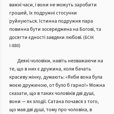
важкі часи, і вони не можуть заробити
грошей, їх подружні стосунки
руйнуються. Істинна подружня пара
повинна бути зосереджена на Богові, та
досягти єдності завдяки любові.
(
БСІК
І
-
880
)
Деякі чоловіки, навіть незважаючи на
те, що в них є дружина, коли бачать
красиву жінку, думають: «Якби вона була
моєю дружиною, от було б гарно!» Можна
сказати, що в таких чоловіків дві душі,
вони — як злодії. Сатана почався з того,
що мав дві душі, тому про чоловіка, в