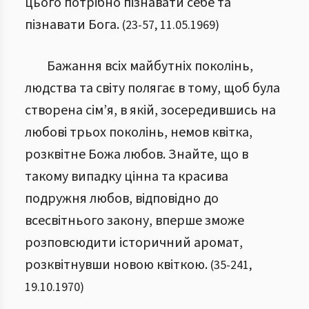
цього потрібно пізнавати себе та
пізнавати Бога.
(
23
-
57
,
11.05.1969
)
Бажання всіх майбутніх поколінь,
людства та світу полягає в тому, щоб була
створена сім’я, в якій, зосередившись на
любові трьох поколінь, немов квітка,
розквітне Божа любов. Знайте, що в
такому випадку цінна та красива
подружня любов, відповідно до
всесвітнього закону, вперше зможе
розповсюдити історичний аромат,
розквітнувши новою квіткою.
(
35
-
241
,
19.10.1970
)