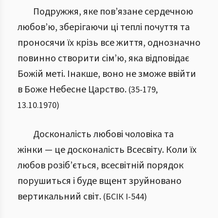
Подружжя, яке пов’язане сердечною
любов’ю, зберігаючи ці теплі почуття та
проносячи їх крізь все життя, однозначно
повинно створити сім’ю, яка відповідає
Божій меті. Інакше, воно не зможе ввійти
в Боже Небесне Царство.
(
35
-
179
,
13.10.1970
)
Досконалість любові чоловіка та
жінки — це досконалість Всесвіту. Коли їх
любов розіб’ється, всесвітній порядок
порушиться і буде вщент зруйновано
вертикальний світ.
(
БСІК І
-
544
)