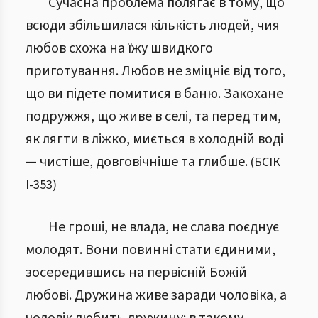
Сучасна проблема полягає в тому, що
всюди збільшилася кількість людей, чия
любов схожа на їжу швидкого
приготування. Любов не зміцніє від того,
що ви підете помитися в баню. Закохане
подружжя, що живе в селі, та перед тим,
як лягти в ліжко, миється в холодній воді
— чистіше, довговічніше та глибше.
(
БСІК
І
-
353
)
Не гроші, не влада, не слава поєднує
молодят. Вони повинні стати єдиними,
зосередившись на первісній Божій
любові. Дружина живе заради чоловіка, а