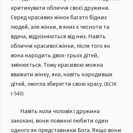
критикувати обличчя своєї дружини.
Серед красивих жінок багато бідних
людей, але жінки, в яких є чесноти та
вдача, відрізняються від них. Навіть
обличчя красивої жінки, після того як
вона народить двох-трьох дітей,
змінюється. Тому красивою можна
вважати жінку, яка, навіть народивши
дітей, змогла зберегти свою красу.
(
БСІК
І
-
543
)
Навіть коли чоловік і дружина
закохані, вони повинні любити один
одного як представники Бога. Якщо вони