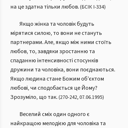
на це здатна тільки любов.
(
БСІК І
-
334
)
Якщо жінка та чоловік будуть
мірятися силою, то вони не стануть
партнерами. Але, якщо між ними стоїть
любов, то, завдяки зростанню та
спаданню інтенсивності стосунків
дружини та чоловіка, вони поєднаються.
Якщо людина стане Божим об’єктом
любові, чи сподобається це Йому?
Зрозуміло, що так.
(
270
-
242
,
07.06.1995
)
Веселий сміх один одного є
найкращою мелодією для чоловіка та