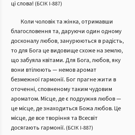
ці слова!
(
БСІК І
-
887
)
Коли чоловік та жінка, отримавши
благословення та, даруючи один одному
досконалу любов, занурюються в радість,
то для Бога це видовище схоже на землю,
що забуяла квітами. Для Бога, любов, яку
вони втілюють — немов аромат
безмежної гармонії. Бог прагне жити в
оточенні, сповненому таким чудовим
ароматом. Місце, де є подружня любов —
це місце, де знаходиться Божа любов. Це
місце, де все творіння та Всесвіт
досягають гармонії.
(
БСІК І
-
887
)