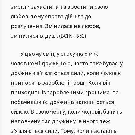
змогли захистити та зростити свою
любов, тому справа дійшла до
розлучення. Змінилася не любов,
змінилися їх душі.
(
БСІК І
-
351
)
У цьому світі, у стосунках між
чоловіком і дружиною, часто таке буває: у
дружини з’являються сили, коли чоловік
приносить зароблені гроші. Коли він
приходить із заробленими грошима, то
побачивши їх, дружина наповнюється
силою. В свою чергу, коли чоловік бачить
наповнену сил дружину, в нього теж
з’являються сили. Тому, коли настають