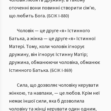
чоловік любить дружину: в такому
оточенні вони повинні створити сім’ю,
що любить Бога.
(
БСІК І
-
880
)
Чоловік — це друге «я» Істинного
Батька, а жінка — це друге «я» Істинної
Матері. Тому, коли чоловік ігнорує
дружину, він ігнорує Істинну Матір;
дружина, обманюючи чоловіка, обманює
Істинного Батька.
(
БСІК І
-
869
)
Сила, що дозволяє чоловіку керувати
жінкою, та навпаки, — це любов. Крім неї
немає іншої сили, яка б дозволила
чоловіку та жінці керувати один одним,