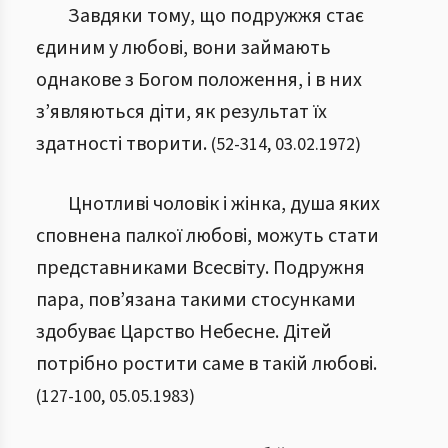
Завдяки тому, що подружжя стає
єдиним у любові, вони займають
однакове з Богом положення, і в них
з’являються діти, як результат їх
здатності творити.
(
52
-
314
,
03.02.1972
)
Цнотливі чоловік і жінка, душа яких
сповнена палкої любові, можуть стати
представниками Всесвіту. Подружня
пара, пов’язана такими стосунками
здобуває Царство Небесне. Дітей
потрібно ростити саме в такій любові.
(
127
-
100
,
05.05.1983
)