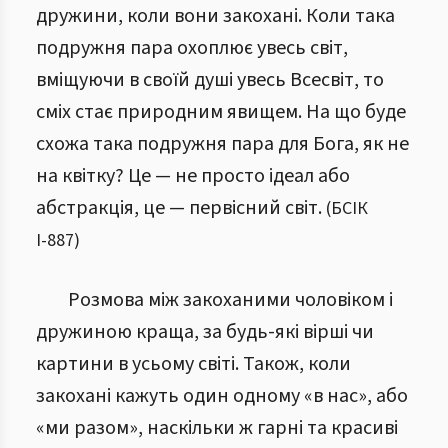
дружини, коли вони закохані. Коли така
подружня пара охоплює увесь світ,
вміщуючи в своїй душі увесь Всесвіт, то
сміх стає природним явищем. На що буде
схожа така подружня пара для Бога, як не
на квітку? Це — не просто ідеал або
абстракція, це — первісний світ.
(
БСІК
І
-
887
)
Розмова між закоханими чоловіком і
дружиною краща, за будь-які вірші чи
картини в усьому світі. Також, коли
закохані кажуть один одному «в нас», або
«ми разом», наскільки ж гарні та красиві