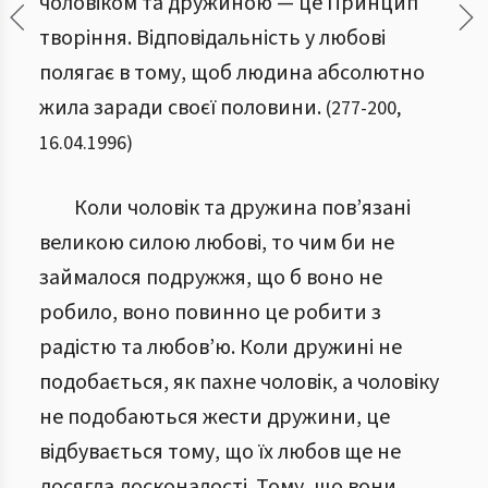
чоловіком та дружиною — це Принцип
творіння. Відповідальність у любові
полягає в тому, щоб людина абсолютно
жила заради своєї половини.
(
277
-
200
,
16.04.1996
)
Коли чоловік та дружина пов’язані
великою силою любові, то чим би не
займалося подружжя, що б воно не
робило, воно повинно це робити з
радістю та любов’ю. Коли дружині не
подобається, як пахне чоловік, а чоловіку
не подобаються жести дружини, це
відбувається тому, що їх любов ще не
досягла досконалості. Тому, що вони