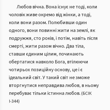
Любов вічна. Вона існує не тоді, коли
чоловік живе окремо від жінки, а тоді,
коли вони разом. Полюбивши один
одного, вони повинні жити на землі, як
подружжя, сто років, і потім, навіть після
смерті, жити разом вічно. Два тіла,
ставши єдиним цілим, починають
обертатися навколо Бога, втілюючи
чотирьох позиційну основу, це і є
ідеальний світ. У такий світ не зможе
вторгнутися неправдива любов, в ньому
перебуває тільки істинна любов.
(
БСІК
І
-
344
)