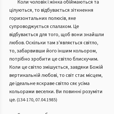
Коли чоловік і жінка обіймаються та
цілуються, то відбувається зіткнення
горизонтальних полюсів, яке
супроводжується спалахом. Це
відбувається для того, щоб вони знайшли
любов. Оскільки там з’являється світло,
то, забарвивши його іншим кольором,
потрібно зробити це світло блискучим.
Коли це світло змішується, завдяки Божій
вертикальній любові, то світ стає місцем,
де ідеальне яскраве світло сяє усіма
кольорами веселки. Ви повинні розуміти
це.
(
134
-
170
,
07.04.1985
)