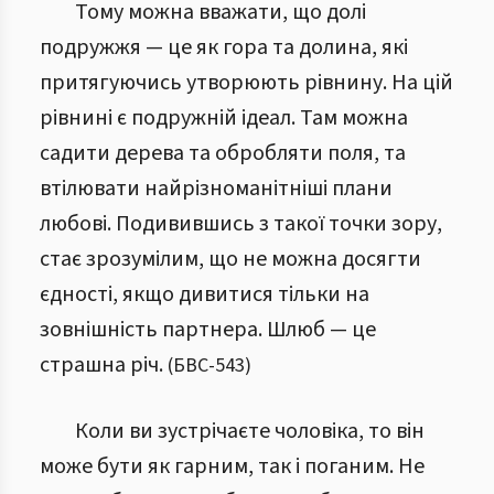
Тому можна вважати, що долі
подружжя — це як гора та долина, які
притягуючись утворюють рівнину. На цій
рівнині є подружній ідеал. Там можна
садити дерева та обробляти поля, та
втілювати найрізноманітніші плани
любові. Подивившись з такої точки зору,
стає зрозумілим, що не можна досягти
єдності, якщо дивитися тільки на
зовнішність партнера. Шлюб — це
страшна річ.
(
БВС
-
543
)
Коли ви зустрічаєте чоловіка, то він
може бути як гарним, так і поганим. Не