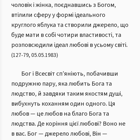
чоловік і жінка, поєднавшись з Богом,
втілили сферу у формі ідеального
круглого яблука та створили джерело, що
буде мати в собі чотири властивості, та
розповсюдили ідеал любові в усьому світі.
(
127
-
79
,
05.05.1983
)
Бог і Всесвіт сп’яніють, побачивши
подружню пару, яка любить Бога та
людство, й завдяки таким якостям душі,
вибухнуть коханням один одного. Ця
любов — це любов на благо Бога та
людства. Де коріння цієї любові? Воно не
в вас.
Бог — джерело любові, Він —