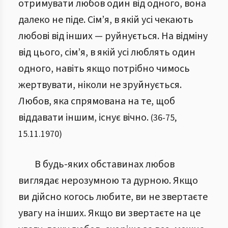
отримувати любов один від одного, вона
далеко не піде. Сім’я, в якій усі чекають
любові від інших — руйнується. На відміну
від цього, сім’я, в якій усі люблять один
одного, навіть якщо потрібно чимось
жертвувати, ніколи не зруйнується.
Любов, яка спрямована на те, щоб
віддавати іншим, існує вічно.
(
36
-
75
,
15.11.1970
)
В будь-яких обставинах любов
виглядає нерозумною та дурною. Якщо
ви дійсно когось любите, ви не звертаєте
увагу на інших. Якщо ви звертаєте на це