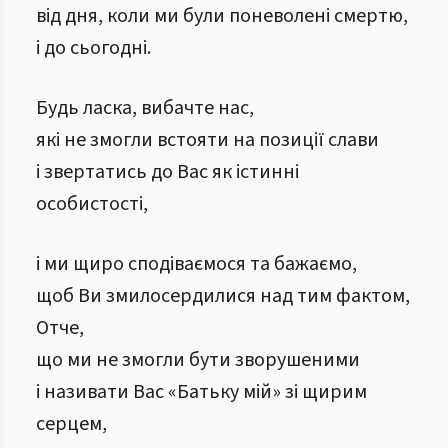
від дня, коли ми були поневолені смертю,
і до сьогодні.
Будь ласка, вибачте нас,
які не змогли встояти на позиції слави
і звертатись до Вас як істинні
особистості,
і ми щиро сподіваємося та бажаємо,
щоб Ви змилосердилися над тим фактом,
Отче,
що ми не змогли бути зворушеними
і називати Вас «Батьку мій» зі щирим
серцем,