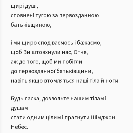
щирі душі,
сповнені тугою за первозданною
батьківщиною,
і ми щиро сподіваємось і бажаємо,
щоб Ви штовхнули нас, Отче,
аж до того, щоб ми побігли
до первозданної батьківщини,
навіть якщо втомляться наші тіла й ноги.
Будь ласка, дозвольте нашим тілам і
душам
стати одним цілим і прагнути Шімджон
Небес.