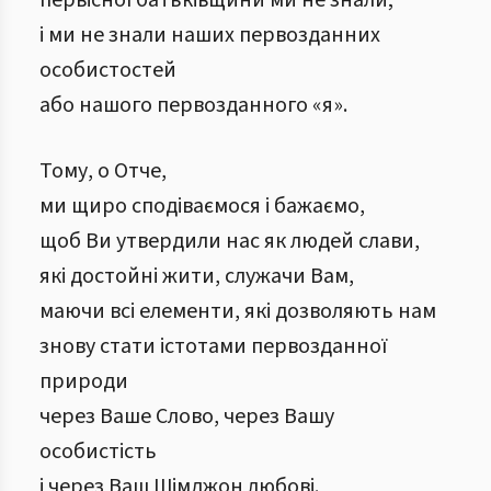
первісної батьківщини ми не знали;
і ми не знали наших первозданних
особистостей
або нашого первозданного «я».
Тому, о Отче,
ми щиро сподіваємося і бажаємо,
щоб Ви утвердили нас як людей слави,
які достойні жити, служачи Вам,
маючи всі елементи, які дозволяють нам
знову стати істотами первозданної
природи
через Ваше Слово, через Вашу
особистість
і через Ваш Шімджон любові.