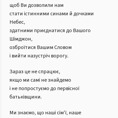
щоб Ви дозволили нам
стати істинними синами й дочками
Небес,
здатними приєднатися до Вашого
Шімджон,
озброїтися Вашим Словом
і вийти назустріч ворогу.
Зараз це не спрацює,
якщо ми самі не знайдемо
і не попростуємо до первісної
батьківщини.
Ми знаємо, що наші сім’ї, наше