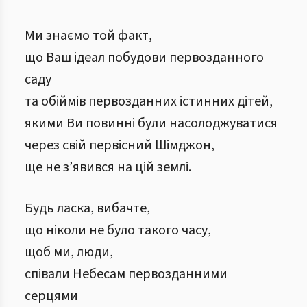
Ми знаємо той факт,
що Ваш ідеал побудови первозданного
саду
та обіймів первозданних істинних дітей,
якими Ви повинні були насолоджуватися
через свій первісний Шімджон,
ще не з’явився на цій землі.
Будь ласка, вибачте,
що ніколи не було такого часу,
щоб ми, люди,
співали Небесам первозданними
серцями