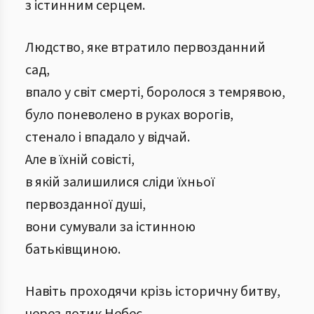
з істинним серцем.
Людство, яке втратило первозданний
сад,
впало у світ смерті, боролося з темрявою,
було поневолено в руках ворогів,
стенало і впадало у відчай.
Але в їхній совісті,
в якій залишилися сліди їхньої
первозданної душі,
вони сумували за істинною
батьківщиною.
Навіть проходячи крізь історичну битву,