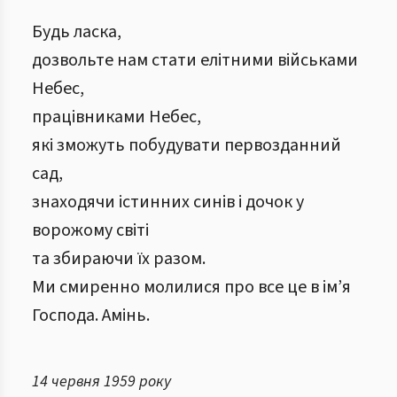
Будь ласка,
дозвольте нам стати елітними військами
Небес,
працівниками Небес,
які зможуть побудувати первозданний
сад,
знаходячи істинних синів і дочок у
ворожому світі
та збираючи їх разом.
Ми смиренно молилися про все це в ім’я
Господа. Амінь.
14 червня 1959 року