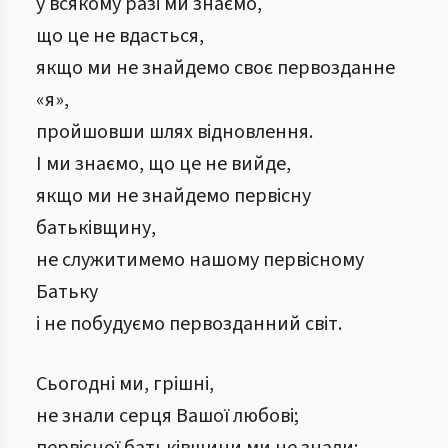
у всякому разі ми знаємо,
що це не вдасться,
якщо ми не знайдемо своє первозданне
«я»,
пройшовши шлях відновлення.
І ми знаємо, що це не вийде,
якщо ми не знайдемо первісну
батьківщину,
не служитимемо нашому первісному
Батьку
і не побудуємо первозданний світ.
Сьогодні ми, грішні,
не знали серця Вашої любові;