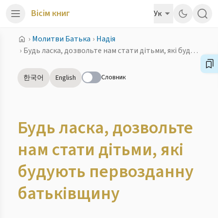
Вісім книг
Ук
›
Молитви Батька
›
Надія
›
Будь ласка, дозвольте нам стати дітьми, які будують первозданну батьківщину
Словник
한국어
English
Будь ласка, дозвольте
нам стати дітьми, які
будують первозданну
батьківщину