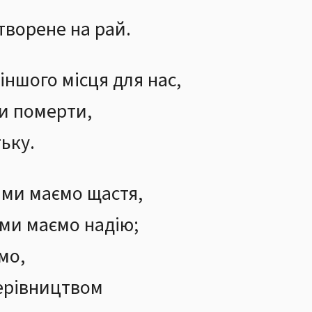
творене на рай.
іншого місця для нас,
и померти,
тьку.
ми маємо щастя,
ми маємо надію;
мо,
ерівництвом