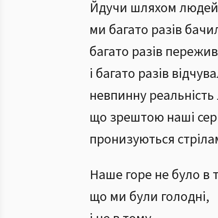
Йдучи шляхом людей 
ми багато разів бачи
багато разів пережи
і багато разів відчув
невпинну реальність л
що зрештою наші се
пронизуються стріла
Наше горе не було в 
що ми були голодні,