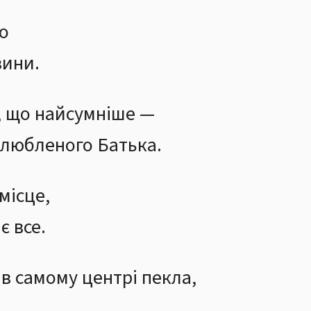
о
вини.
, що найсумніше —
улюбленого Батька.
місце,
є все.
 в самому центрі пекла,