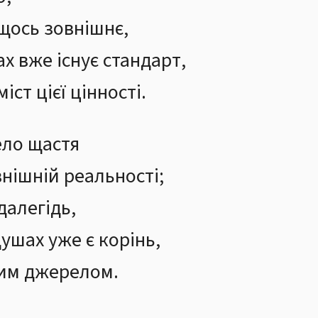
щось зовнішнє,
х вже існує стандарт,
ст цієї цінності.
ело щастя
внішній реальності;
далегідь,
ушах уже є корінь,
цим джерелом.