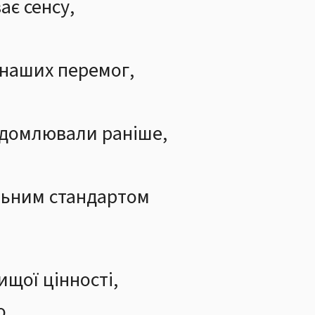
ає сенсу,
 наших перемог,
відомлювали раніше,
льним стандартом
щої цінності,
о,