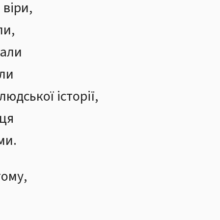
віри,
ли,
вали
али
юдської історії,
рця
ми.
тому,