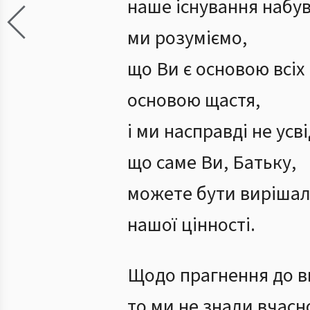
наше існування набув
ми розуміємо,
що Ви є основою всіх
основою щастя,
і ми насправді не ус
що саме Ви, Батьку,
можете бути виріша
нашої цінності.
Щодо прагнення до ви
то ми не знали вчасн