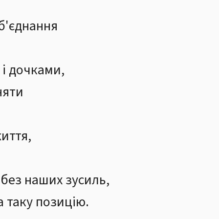
б'єднання
і дочками,
няти
иття,
 без наших зусиль,
а таку позицію.