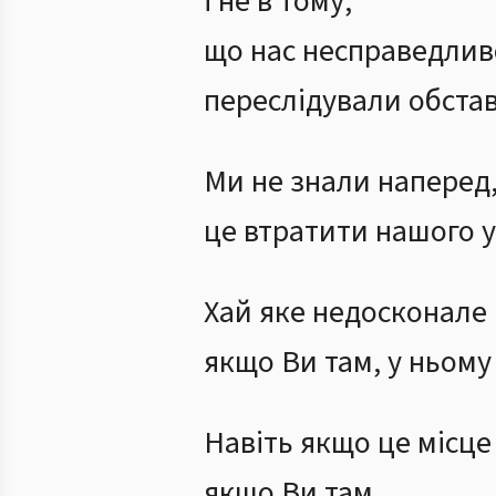
і не в тому,
що нас несправедлив
переслідували обста
Ми не знали наперед
це втратити нашого 
Хай яке недосконале 
якщо Ви там, у ньому 
Навіть якщо це місце
якщо Ви там,