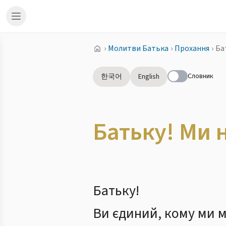
›
Молитви Батька
›
Прохання
›
Ба
Словник
한국어
English
Батьку! Ми 
Батьку!
Ви єдиний, кому ми 