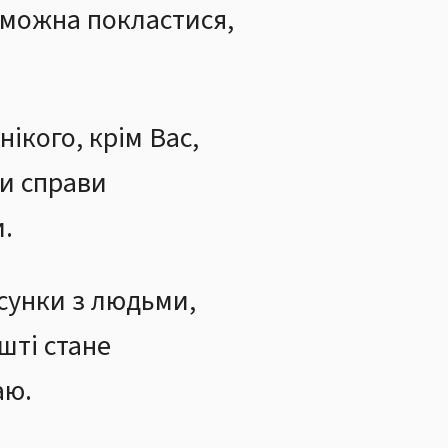
о можна покластися,
ікого, крім Вас,
и справи
и.
сунки з людьми,
шті стане
аю.