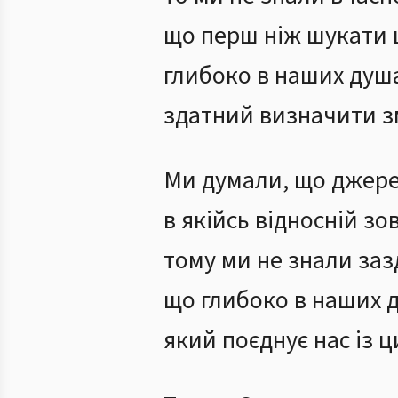
що перш ніж шукати 
глибоко в наших душа
здатний визначити змі
Ми думали, що джер
в якійсь відносній зо
тому ми не знали заз
що глибоко в наших д
який поєднує нас із 