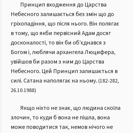
Принцип входження до Царства
Небесного залишається без змін що до
гріхопадіння, що після нього. Він полягає
в тому, що якби первісний Адам досяг
досконалості, то він би об’єднався з
Богом і, люблячи архангела Люцифера,
увійшов би разом з ним до Царства
Небесного. Цей Принцип залишається в
силі. Сатана наполягає на ньому.
(
182
-
282
,
26.10.1988
)
Якщо ніхто не знає, що людина скоїла
злочин, то куди б вона не пішла, вона
може поводитися так, немов нічого не