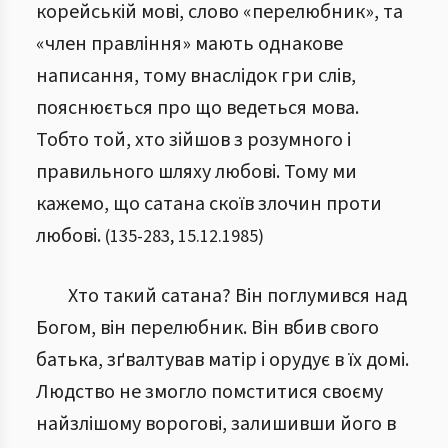
корейській мові, слово «перелюбник», та
«член правління» мають однакове
написання, тому внаслідок гри слів,
пояснюється про що ведеться мова.
Тобто той, хто зійшов з розумного і
правильного шляху любові. Тому ми
кажемо, що сатана скоїв злочин проти
любові.
(
135
-
283
,
15.12.1985
)
Хто такий сатана? Він поглумився над
Богом, він перелюбник. Він вбив свого
батька, зґвалтував матір і орудує в їх домі.
Людство не змогло помститися своєму
найзлішому ворогові, залишивши його в