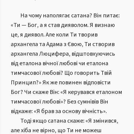
На чому наполягає сатана? Він питає:
«Ти — Бог, а я став дияволом. Я визнаю
це, я диявол. Але коли Ти творив
архангела та Адама з Євою, Ти створив
архангела Люцифера, відштовхуючись
від еталона вічної любові чи еталона
тимчасової любові? Що говорить Твій
Принцип?» Як же повинен відповісти
Бог? Чи скаже Він: «Я керувався еталоном
тимчасової любові»? Без сумнівів Він
відкаже: «Я брав за основу вічність».
Тоді якщо сатана скаже: «Я змінився,
але хіба не вірно, що Ти не можеш