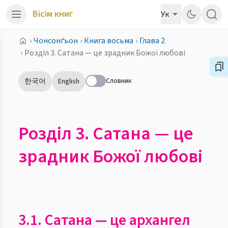
Вісім книг
Ук
›
Чонсонґьон
›
Книга восьма
›
Глава 2
›
Розділ 3. Сатана — це зрадник Божої любові
Словник
한국어
English
Розділ 3. Сатана — це
зрадник Божої любові
3.1. Сатана — це архангел