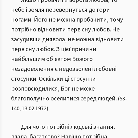
Якщо пробачити ворога любові, то
небо і земля перевернуться до гори
ногами. Його не можна пробачити, тому
потрібно відновити первісну любов. Не
засудивши диявола, не можна відновити
первісну любов. З цієї причини
найбільшим об’єктом Божого
незадоволення є недозволені любовні
стосунки. Оскільки ці стосунки
розповсюдилися, Бог не може
благополучно оселитися серед людей.
(
53
-
140
,
13.02.1972
)
Для чого потрібні людські знання,
влада, багатство? Навіщо потрібна