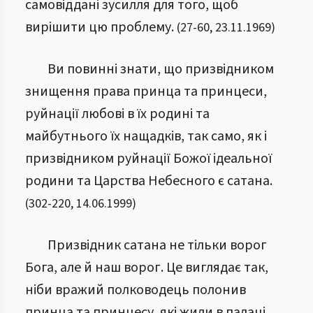
самовіддані зусилля для того, щоб
вирішити цю проблему.
(
27
-
60
,
23.11.1969
)
Ви повинні знати, що призвідником
знищення права принца та принцеси,
руйнації любові в їх родині та
майбутнього їх нащадків, так само, як і
призвідником руйнації Божої ідеальної
родини та Царства Небесного є сатана.
(
302
-
220
,
14.06.1999
)
Призвідник сатана не тільки ворог
Бога, але й наш ворог. Це виглядає так,
ніби вражий полководець полонив
принца та принцесу, які жили в палаці