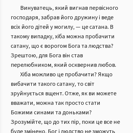
Винуватець, який вигнав первісного
господаря, забрав його дружину і веде
всіх його дітей у могилу, — це сатана. В
такому випадку, хіба можна пробачити
сатану, що є ворогом Бога та людства?
Зрештою, для Бога він став
перелюбником, який осквернив любов.
Хіба можливо це пробачити? Якщо
вибачити такого сатану, то світ
зруйнується вщент. Отже, як ви можете
вважати, можна так просто стати
Божими синами та доньками?
Зрозумійте, що до тих пір, поки це все не
буде змінено, Бог і людство не зможуть