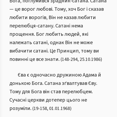
Бога, поглумився зрадник-сатана. Сатана
— це ворог любові. Тому, хоч Бог і сказав
любити ворогів, Він не казав любити
перелюбця-сатану. Сатані нема
прощення. Бог любить людей, які
належать сатані, однак Він не може
вибачити сатані. Це Принцип, тому ви
повинні це все знати.
(
148
-
294
,
25.10.1986
)
Єва є одночасно дружиною Адама й
донькою Бога. Сатана зґвалтував Єву.
Тому для Бога він став перелюбцем.
Сучасні церкви дотепер цього не
розуміли.
(
19
-
158
,
01.01.1968
)