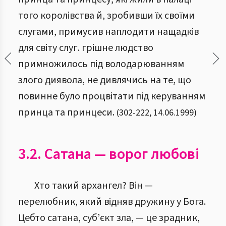
того королівства й, зробивши їх своїми
слугами, примусив наплодити нащадків
для світу слуг. грішне людство
примножилось під володарюванням
злого диявола, не дивлячись на те, що
повинне було процвітати під керуванням
принца та принцеси.
(
302
-
222
,
14.06.1999
)
3.2. Сатана — ворог любові
Хто такий архангел? Він —
перелюбник, який відняв дружину у Бога.
Цебто
сатана, суб’єкт зла, — це зрадник,