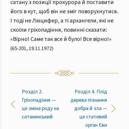
сатану з позиції прокурора й поставити
його в кут, щоб він не зміг поворухнутися.
І тоді не Люцифер, а ті архангели, які не
скоїли гріхопадіння, повинні сказати:
«Вірно! Саме так все й було! Все вірно!»
(
65
-
201
,
19.11.1972
)
Розділ 2.
Розділ 4. Плід
Гріхопадіння —
дерева пізнання
це зміна роду на
добра й зла —
сатанинський
це статевий
орган Єви