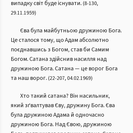
випадку світ буде існувати.
(
8
-
130
,
29.11.1959
)
Єва була майбутньою дружиною Бога.
Це сталося тому, що Адам абсолютно
поєднавшись з Богом, став би Самим
Богом. Сатана здійснив насилля над
дружиною Бога. Сатана — це ворог Бога
та наш ворог.
(
22
-
207
,
04.02.1969
)
Хто такий сатана? Він насильник,
який зґвалтував Єву, дружину Бога. Єва
була дружиною Адама й одночасно
дружиною Бога. Над Євою, дружиною