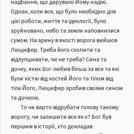
надбання, що дарувало Йому надію.
Однак, коли все, що було необхідно для
цієї роботи, життя та ідеології, було
зруйновано, небо та земля наповнилися
сумом. На арену в якості ворога вийшов
Люцифер. Треба його схопити та
відлупцювати, чи не треба? Сина та
дочку, яких Бог любив більш за все та які
були кістю від костей Його та тілом від
тіла Його, Люцифер зробив своїми сином
та дочкою.
То чи варто відрубати голову такому
ворогу, чи залишити все як є? Бог був
першим в історії, хто докладав