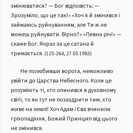
змінюватися? — Бог відповість: —
Зрозуміло, що це так!» «Хоч я й змінився і
займаюсь руйнуванням, але Ти ж не
можеш руйнувати. Вірно?» «Певна річ!» —
скаже Бог. Якраз за це сатана й
тримається.
(
125
-
264
,
27.03.1983
)
Не полюбивши ворога, неможливо
увійти до Царства Небесного. Коли це
розуміють ті, хто опинився в духовному
світі, то як тут не позаздрити тим, хто
живе на землі! Хоч Адам і Єва вчинили
гріхопадіння, Божий Принцип від цього
не змінився.