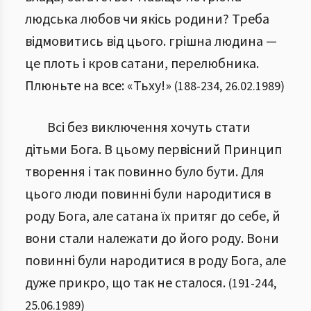
людська любов чи якісь родини? Треба
відмовитись від цього. грішна людина —
це плоть і кров сатани, перелюбника.
Плюньте на все: «Тьху!»
(
188
-
234
,
26.02.1989
)
Всі без виключення хочуть стати
дітьми Бога. В цьому первісний Принцип
творення і так повинно було бути. Для
цього люди повинні були народитися в
роду Бога, але сатана їх притяг до себе, й
вони стали належати до його роду. Вони
повинні були народитися в роду Бога, але
дуже прикро, що так не сталося.
(
191
-
244
,
25.06.1989
)