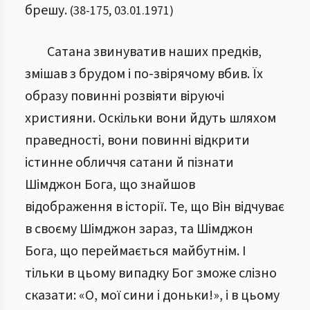
брешу.
(
38
-
175
,
03.01.1971
)
Сатана звинуватив наших предків,
змішав з брудом і по-звірячому вбив. Їх
образу повинні розвіяти віруючі
християни. Оскільки вони йдуть шляхом
праведності, вони повинні відкрити
істинне обличчя сатани й пізнати
Шімджон Бога, що знайшов
відображення в історії. Те, що Він відчуває
в своєму Шімджон зараз, та Шімджон
Бога, що переймається майбутнім. І
тільки в цьому випадку Бог зможе слізно
сказати: «О, мої сини і доньки!», і в цьому