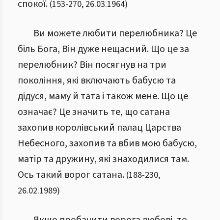
спокої.
(
153
-
270
,
26.03.1964
)
Ви можете любити перелюбника? Це
біль Бога, Він дуже нещасний. Що це за
перелюбник? Він посягнув на три
покоління, які включають бабусю та
дідуся, маму й тата і також мене. Що це
означає? Це значить те, що сатана
захопив королівський палац Царства
Небесного, захопив та вбив мою бабусю,
матір та дружину, які знаходилися там.
Ось такий ворог сатана.
(
188
-
230
,
26.02.1989
)