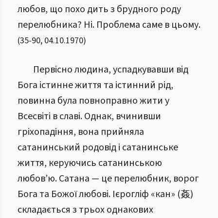
любов, що похо дить з брудного роду
перелюбника? Ні. Проблема саме в цьому.
(
35
-
90
,
04.10.1970
)
Первісно людина, успадкувавши від
Бога істинне життя та істинний рід,
повинна була повноправно жити у
Всесвіті в славі. Однак, вчинивши
гріхопадіння, вона прийняла
сатанинський родовід і сатанинське
життя, керуючись сатанинською
любов’ю. Сатана — це перелюбник, ворог
Бога та Божої любові. Ієрогліф «кан» (姦)
складається з трьох однакових