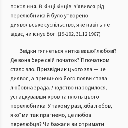
покоління. В кінці кінців, з’явився рід
перелюбника й було утворено
диявольське суспільство, яке навіть не
відає, чи існує Бог.
(
19
-
102
,
31.12.1967
)
Звідки тягнеться нитка вашої любові?
Де вона бере свій початок? Її початком
стало зло. Призвідник цього зла — це
диявол, а причиною його появи стала
любовна зрада. Людство народилося,
успадкувавши кров та плоть цього
перелюбника. У такому разі, хіба любов,
якої ми так прагнемо, це любов
перелюбця? Чи бажали ви отримати