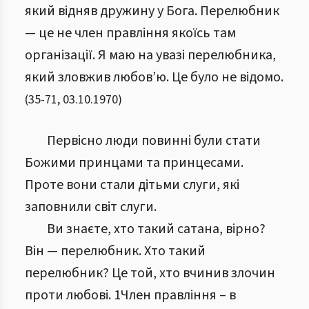
який відняв дружину у Бога. Перелюбник
— це не член правління якоїсь там
організації. Я маю на увазі перелюбника,
який зловжив любов’ю. Це було не відомо.
(
35
-
71
,
03.10.1970
)
Первісно люди повинні були стати
Божими принцами та принцесами.
Проте вони стали дітьми слуги, які
заповнили світ слуги.
Ви знаєте, хто такий сатана, вірно?
Він — перелюбник. Хто такий
перелюбник? Це той, хто вчинив злочин
проти любові. 1Член правління – в