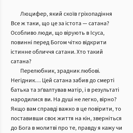
Люцифер, який скоїв гріхопадіння
Все ж таки, що це за істота — сатана?
Особливо люди, що вірують в Ісуса,
повинні перед Богом чітко відкрити
істинне обличчя сатани. Хто такий
сатана?
Перелюбник, зрадник любові.
Негідник… Цей сатана забив до смерті
батька та зґвалтував матір, і в результаті
народилися ви. На душі не легко, вірно?
Якщо вам справді важко в це повірити, то
поставивши своє життя на кін, зверніться
до Бога в молитві про те, правду я кажу чи