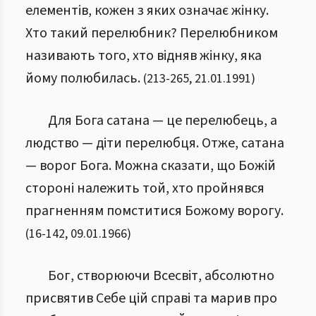
елементів, кожен з яких означає жінку.
Хто такий перелюбник? Перелюбником
називають того, хто відняв жінку, яка
йому полюбилась.
(
213
-
265
,
21.01.1991
)
Для Бога сатана — це перелюбець, а
людство — діти перелюбця. Отже, сатана
— ворог Бога. Можна сказати, що Божій
стороні належить той, хто пройнявся
прагненням помститися Божому ворогу.
(
16
-
142
,
09.01.1966
)
Бог, створюючи Всесвіт, абсолютно
присвятив Себе цій справі та марив про