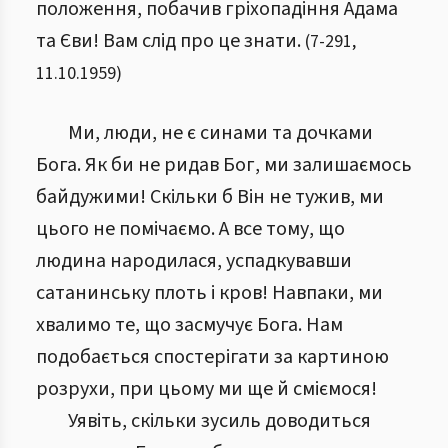
положення, побачив гріхопадіння Адама
та Єви! Вам слід про це знати.
(
7
-
291
,
11.10.1959
)
Ми, люди, не є синами та дочками
Бога. Як би не ридав Бог, ми залишаємось
байдужими! Скільки б Він не тужив, ми
цього не помічаємо. А все тому, що
людина народилася, успадкувавши
сатанинську плоть і кров! Навпаки, ми
хвалимо те, що засмучує Бога. Нам
подобається спостерігати за картиною
розрухи, при цьому ми ще й сміємося!
Уявіть, скільки зусиль доводиться