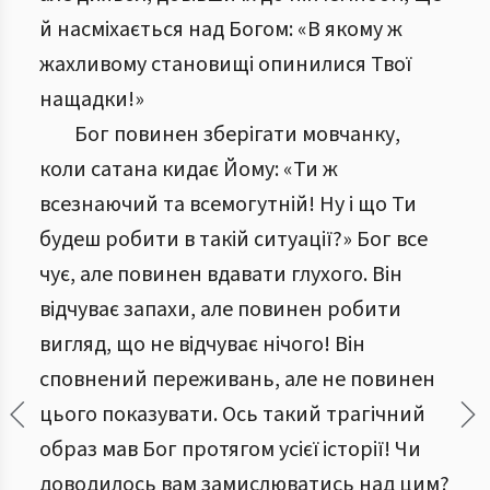
й насміхається над Богом: «В якому ж
жахливому становищі опинилися Твої
нащадки!»
Бог повинен зберігати мовчанку,
коли сатана кидає Йому: «Ти ж
всезнаючий та всемогутній! Ну і що Ти
будеш робити в такій ситуації?» Бог все
чує, але повинен вдавати глухого. Він
відчуває запахи, але повинен робити
вигляд, що не відчуває нічого! Він
сповнений переживань, але не повинен
цього показувати. Ось такий трагічний
образ мав Бог протягом усієї історії! Чи
доводилось вам замислюватись над цим?