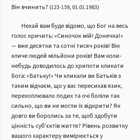
Він вчинить?
(
123
-
159
,
01.01.1983
)
Нехай вам буде відомо, що Бог на весь
голос кричить: «Синочок мій! Донечка!»
— вже десятки та сотні тисяч років! Він
кличе людей мільйони років! Вам коли-
небудь доводилось до хрипоти кликати
Бога: «Батьку!» Чи кликали ви Батьків з
таким відчаєм, що у вас пересихав язик,
перехоплювало подих та очі боліли так
сильно, що ви не могли їх відкрити? Як
довго ви боролись за те, щоб здобути
цінність суб’єктів життя? Рівень розвитку
вашого характеру вимірюється у