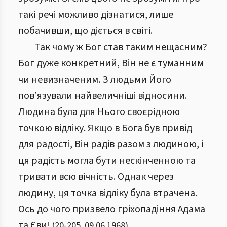
такі речі можливо дізнатися, лише
побачивши, що діється в світі.
Так чому ж Бог став таким нещасним?
Бог дуже конкретний, Він не є туманним
чи невизначеним. З людьми Його
пов’язували найвеличніші відносини.
Людина була для Нього своєрідною
точкою відліку. Якщо в Бога був привід
для радості, Він радів разом з людиною, і
ця радість могла бути нескінченною та
тривати всю вічність. Однак через
людину, ця точка відліку була втрачена.
Ось до чого призвело гріхопадіння Адама
та Єви!
(
20
-
205
,
09.06.1968
)