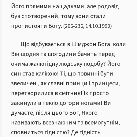
Його прямими нащадками, але родовід
був спотворений, тому вони стали
протистояти Богу.
(
206
-
236
,
14.10.1990
)
Що відбувається в Шімджон Бога, коли
Він щодня та щогодини бачить перед
очима жалюгідну людську подобу? Його
син став калікою! Ті, що повинні бути
звеличені, як славні принци і принцеси,
перетворилися в смітник! Їх просто
закинули в пекло догори ногами! Ви
думаєте, піс ля цього Бог, Якого
називають всезнаючим та всемогутнім,
сповниться гідністю? Де гідність