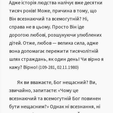
Адже історія людства налічує вже десятки
тисяч років! Може, причина в тому, що
Він всезнаючий та всемогутній? Ні,
справа не в цьому. Просто Він іде
дорогою любові, розшукуючи улюблених
дітей. Отже,
любов — велика сила, адже
вона допомагає пережити тисячолітній
шлях страждань, як один день!
Чи вірно я
кажу? Вірно!
(
109
-
281
,
02.11.1980
)
Як ви вважаєте, Бог нещасний? Ви,
звичайно, запитаєте: «Чому це
всезнаючий та всемогутній Бог повинен
бути нещасним?» Однак ні всезнання, ні