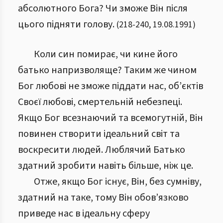
абсолютного Бога? Чи зможе Він після
цього підняти голову.
(
218
-
240
,
19.08.1991
)
Коли син помирає, чи кине його
батько напризволяще? Таким же чином
Бог любові не зможе піддати нас, об’єктів
Своєї любові, смертельній небезпеці.
Якщо Бог всезнаючий та всемогутній, Він
повинен створити ідеальний світ та
воскресити людей. Люблячий Батько
здатний зробити навіть більше, ніж це.
Отже, якщо Бог існує, Він, без сумніву,
здатний на таке, тому Він обов’язково
приведе нас в ідеальну сферу