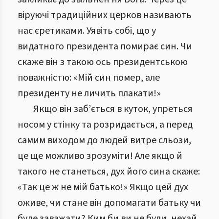
віруючі традиційних церков називають
нас єретиками. Уявіть собі, що у
видатного президента помирає син. Чи
скаже він з такою ось президентською
поважністю: «Мій син помер, але
президенту не личить плакати!»
Якщо він заб’ється в куток, упреться
носом у стінку та розридається, а перед
самим виходом до людей витре сльози,
це ще можливо зрозуміти! Але якщо й
такого не станеться, дух його сина скаже:
«Так це ж не мій батько!» Якщо цей дух
оживе, чи стане він допомагати батьку чи
буде заважати? Ким би ви не були, нехай