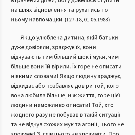
втрачених дітей, Богу довелось ступити
на шлях відновлення та рухатись по
ньому навпомацки.
(
127
-
18
,
01.05.1983
)
Якщо улюблена дитина, якій батьки
дуже довіряли, зраджує їх, вони
відчувають тим більший шок і муки, чим
більше вони їй вірили. Їх горе не описати
ніякими словами! Якщо людину зраджує,
відкидає або позбавляє довіри той, кого
вона любила більше, ніж життя, горе цієї
людини неможливо описати! Той, хто
жодного разу не побував в такій ситуації
та не відчув схожих мук та агонії, цього не
зрозуміє! Зі слів цього не зрозуміти. Про