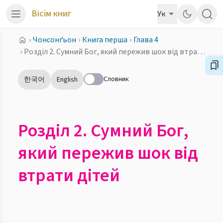
Вісім книг
Ук
›
Чонсонґьон
›
Книга перша
›
Глава 4
›
Розділ 2. Сумний Бог, який пережив шок від втрати дітей
Словник
한국어
English
Розділ 2. Сумний Бог,
який пережив шок від
втрати дітей