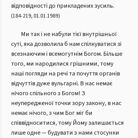
відповідності до прикладених зусиль.
(
184
-
219
,
01.01.1989
)
Ми так і не набули тієї внутрішньої
суті, яка дозволила б нам спілкуватися зі
всезнаючим і всемогутнім Богом. Більше
того, ми народилися грішними, тому
наші погляди на речі та почуття органів
відчуттів дуже вульгарні. В нас немає
нічого спільного з Богом! З
неупередженої точки зору закону, в нас
немає нічого, з чим Бог міг би
співвідноситися, тому Йому залишається
лише одне — будувати з нами стосунки