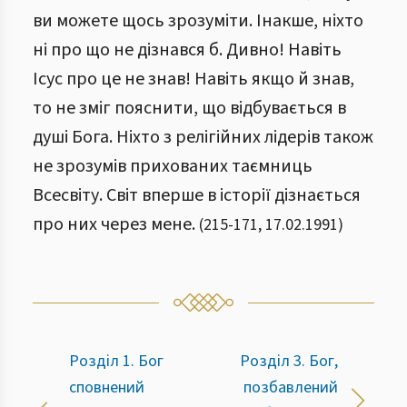
ви можете щось зрозуміти. Інакше, ніхто
ні про що не дізнався б. Дивно! Навіть
Ісус про це не знав! Навіть якщо й знав,
то не зміг пояснити, що відбувається в
душі Бога. Ніхто з релігійних лідерів також
не зрозумів прихованих таємниць
Всесвіту. Світ вперше в історії дізнається
про них через мене.
(
215
-
171
,
17.02.1991
)
Розділ 1. Бог
Розділ 3. Бог,
сповнений
позбавлений