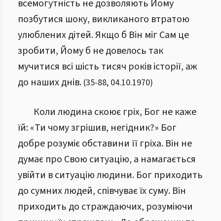
всемогутність не дозволяють Йому
позбутися шоку, викликаного втратою
улюблених дітей. Якщо б Він міг Сам це
зробити, Йому б не довелось так
мучитися всі шість тисяч років історії, аж
до наших днів.
(
35
-
88
,
04.10.1970
)
Коли людина скоює гріх, Бог не каже
їй: «Ти чому згрішив, негідник?» Бог
добре розуміє обставини її гріха. Він не
думає про Свою ситуацію, а намагається
увійти в ситуацію людини. Бог приходить
до сумних людей, співчуває їх суму. Він
приходить до страждаючих, розуміючи