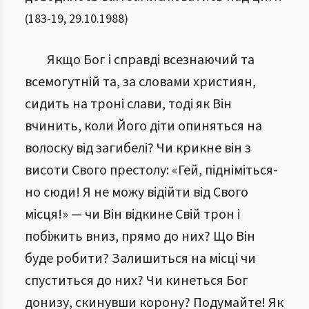
(
183
-
19
,
29.10.1988
)
Якщо Бог і справді всезнаючий та
всемогутній та, за словами християн,
сидить на троні слави, тоді як Він
вчинить, коли Його діти опиняться на
волоску від загибелі? Чи крикне він з
висоти Свого престолу: «Гей, підніміться-
но сюди! Я не можу відійти від Свого
місця!» — чи Він відкине Свій трон і
побіжить вниз, прямо до них? Що Він
буде робити? Залишиться на місці чи
спуститься до них? Чи кинеться Бог
донизу, скинувши корону? Подумайте! Як