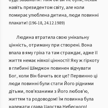
навіть президентом світу, але коли
помирає улюблена дитина, люди повинні
плакати!
(
196
-
18
,
24.12.1989
)
Людина втратила свою унікальну
цінність, отриману при створені. Вона
впала в яму гріха та там страждає, адже її
життя немає ніякої цінності! Яку ж гіркоту
в глибині Шімджон повинен відчувати
Бог, коли Він бачить все це? Первинно ці
люди повинні були стати Його рідними
дітьми, пов’язаними з Його любов’ю,
життям та родоводом! Їм повинна була
належати слава Царства Небесного!