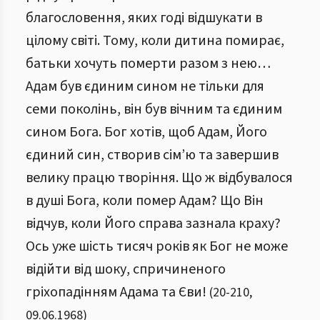
благословення, яких годі відшукати в
цілому світі. Тому, коли дитина помирає,
батьки хочуть померти разом з нею…
Адам був єдиним сином не тільки для
семи поколінь, він був вічним та єдиним
сином Бога. Бог хотів, щоб Адам, Його
єдиний син, створив сім’ю та завершив
велику працю творіння. Що ж відбувалося
в душі Бога, коли помер Адам? Що Він
відчув, коли Його справа зазнала краху?
Ось уже шість тисяч років як Бог не може
відійти від шоку, спричиненого
гріхопадінням Адама та Єви!
(
20
-
210
,
09.06.1968
)