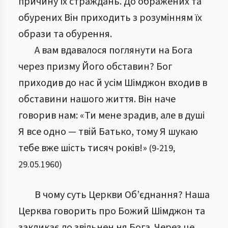
причину їх страждань. До ображених та
обурених Він приходить з розумінням їх
образи та обурення.
А вам вдавалося поглянути на Бога
через призму Його обставин? Бог
приходив до нас й усім Шімджон входив в
обставини нашого життя. Він наче
говорив нам: «Ти мене зрадив, але в душі
Я все одно — твій Батько, тому Я шукаю
тебе вже шість тисяч років!»
(
9
-
219
,
29.05.1960
)
В чому суть Церкви Об’єднання? Наша
Церква говорить про Божий Шімджон та
закликає до звільнен ня Бога. Через це