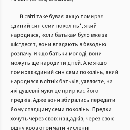
В світі таке буває: якщо помирає
єдиний син семи поколінь*, який
народився, коли батькам було вже за
шістдесят, вони впадають в безодню
розпачу. Якщо батьки молоді, вони
можуть ще народити дітей. Але якщо
помирає єдиний син семи поколінь, який
народився в літніх батьків, уявляєте, на
які душевні муки це прирікає його
предків! Адже вони збирались передати
йому спадщину семи поколінь! Предки
хочуть через своїх нащадків, через свою
рідну кров отримати численні