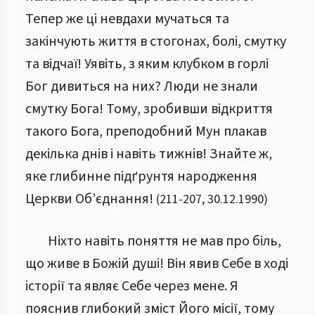
Тепер же ці невдахи мучаться та
закінчують життя в стогонах, болі, смутку
та відчаї! Уявіть, з яким клубком в горлі
Бог дивиться на них?
Люди не знали
смутку Бога! Тому, зробивши відкриття
такого Бога, преподобний Мун плакав
декілька днів і навіть тижнів! Знайте ж,
яке глибинне підґрунтя народження
Церкви Об’єднання!
(
211
-
207
,
30.12.1990
)
Ніхто навіть поняття не мав про біль,
що живе в Божій душі! Він явив Себе в ході
історії та являє Себе через мене. Я
пояснив глибокий зміст Його місії, тому