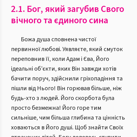
2.1. Бог, який загубив Свого
вічного та єдиного сина
Божа душа сповнена чистої
первинної любові. Уявляєте, який смуток
переповнив її, коли Адам і Єва, Його
ідеальні об’єкти, яких Він завжди хотів
бачити поруч, здійснили гріхопадіння та
пішли від Нього! Він горював більше, ніж
будь-хто з людей. Його скорбота була
просто безмежна! Його горе тим
сильніше, чим більша глибина та цінність
ховаються в Його душі. Щоб знайти Своїх