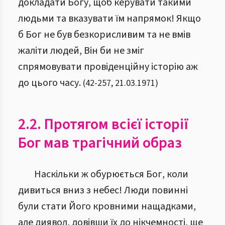
докладати Богу, щоб керувати такими
людьми та вказувати їм напрямок! Якщо
б Бог не був безкорисливим та не вмів
жаліти людей, Він би не зміг
спрямовувати провіденційну історію аж
до цього часу.
(
42
-
257
,
21.03.1971
)
2.2. Протягом всієї історії
Бог мав трагічний образ
Наскільки ж обурюється Бог, коли
дивиться вниз з небес! Люди повинні
були стати Його кровними нащадками,
але диявол, довівши їх до нікчемності, ще