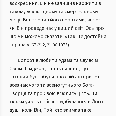
воскресіння. Він не залишив нас жити в
такому жалюгідному та смертельному
місці! Бог зробив його воротами, через
які Він проведе нас у вищий світ. Ось про
що ми можемо сказати: «Так, це достойна
справа!»
(
67
-
212
,
21.06.1973
)
Бог хотів любити Адама та Єву всім
Своїм Шімджон, та так сильно, що
готовий був забути про свій авторитет
всезнаючого та всемогутнього Бога-
Творця та про Свою всюдисущість. Ви
тільки уявіть собі, що відбувалося в Його
душі, коли Він, Той, хто займав таке