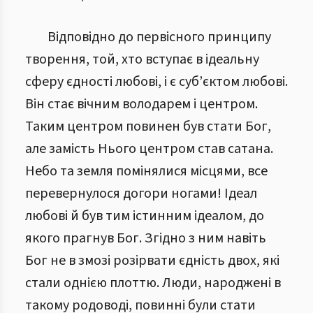
Відповідно до первісного принципу
творення, той, хто вступає в ідеальну
сферу єдності любові, і є суб’єктом любові.
Він стає вічним володарем і центром.
Таким центром повинен був стати Бог,
але замість Нього центром став сатана.
Небо та земля помінялися місцями, все
перевернулося догори ногами! Ідеал
любові й був тим істинним ідеалом, до
якого прагнув Бог. Згідно з ним навіть
Бог не в змозі розірвати єдність двох, які
стали однією плоттю. Люди, народжені в
такому родоводі, повинні були стати