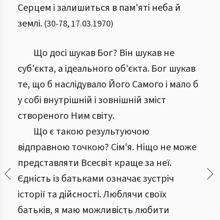
Серцем і залишиться в пам'яті неба й
землі.
(
30
-
78
,
17.03.1970
)
Що досі шукав Бог? Він шукав не
суб'єкта, а ідеального об'єкта. Бог шукав
те, що б наслідувало Його Самого і мало б
у собі внутрішній і зовнішній зміст
створеного Ним світу.
Що є такою результуючою
відправною точкою? Сім'я. Ніщо не може
представляти Всесвіт краще за неї.
Єдність із батьками означає зустріч
історії та дійсності. Люблячи своїх
батьків, я маю можливість любити