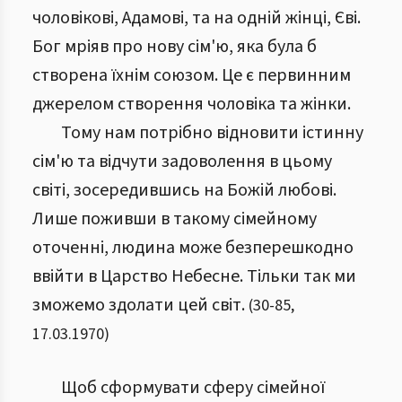
чоловікові, Адамові, та на одній жінці, Єві.
Бог мріяв про нову сім'ю, яка була б
створена їхнім союзом. Це є первинним
джерелом створення чоловіка та жінки.
Тому нам потрібно відновити істинну
сім'ю та відчути задоволення в цьому
світі, зосередившись на Божій любові.
Лише поживши в такому сімейному
оточенні, людина може безперешкодно
ввійти в Царство Небесне. Тільки так ми
зможемо здолати цей світ.
(
30
-
85
,
17.03.1970
)
Щоб сформувати сферу сімейної