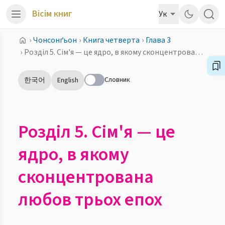
Вісім книг
Ук
›
Чонсонґьон
›
Книга четверта
›
Глава 3
›
Розділ 5. Сім'я — це ядро, в якому сконцентрована любов трьох епох
Словник
한국어
English
Розділ 5. Сім'я — це
ядро, в якому
сконцентрована
любов трьох епох