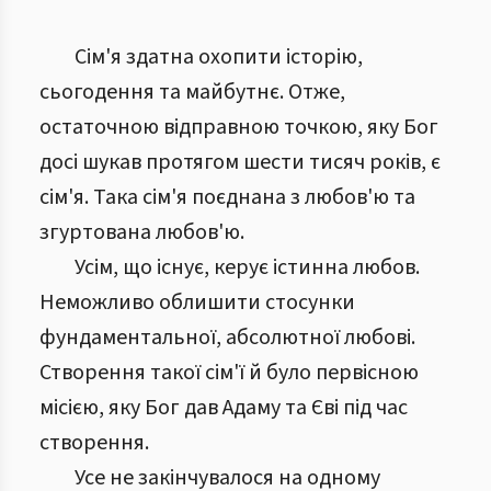
Сім'я здатна охопити історію,
сьогодення та майбутнє. Отже,
остаточною відправною точкою, яку Бог
досі шукав протягом шести тисяч років, є
сім'я. Така сім'я поєднана з любов'ю та
згуртована любов'ю.
Усім, що існує, керує істинна любов.
Неможливо облишити стосунки
фундаментальної, абсолютної любові.
Створення такої сім'ї й було первісною
місією, яку Бог дав Адаму та Єві під час
створення.
Усе не закінчувалося на одному