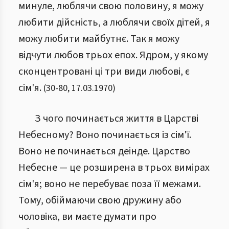
минуле, люблячи свою половину, я можу
любити дійсність, а люблячи своїх дітей, я
можу любити майбутнє. Так я можу
відчути любов трьох епох. Ядром, у якому
сконцентровані ці три види любові, є
сім'я.
(
30
-
80
,
17.03.1970
)
З чого починається життя в Царстві
Небесному? Воно починається із сім'ї.
Воно не починається деінде. Царство
Небесне — це розширена в трьох вимірах
сім'я; воно не перебуває поза її межами.
Тому, обіймаючи свою дружину або
чоловіка, ви маєте думати про