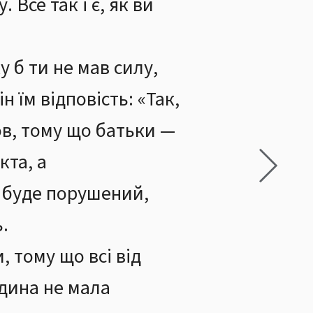
. Все так і є, як ви
 б ти не мав силу,
 їм відповість: «Так,
бов, тому що батьки —
кта, а
н буде порушений,
ь.
 тому що всі від
дина не мала