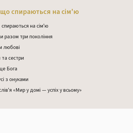
, що спираються на сім'ю
 спираються на сім'ю
ити разом три покоління
м любові
и та сестри
сце Бога
сі з онуками
лів'я «Мир у домі — успіх у всьому»