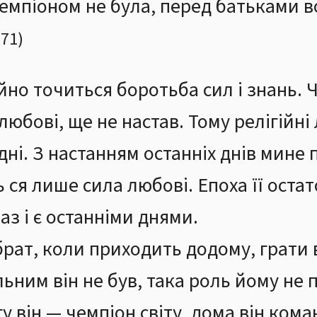
чемпіоном не була, перед батьками 
971
)
ійно точиться боротьба сил і знань. 
бові, ще не настав. Тому релігійні 
дні. З настанням останніх днів мине 
 ся лише сила любові. Епоха її остат
аз і є останніми днями.
рат, коли приходить додому, грати 
ьним він не був, така роль йому не 
у він — чемпіон світу, дома він ком