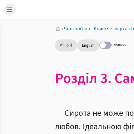
›
Чонсонґьон
›
Книга четверта
›
Г
Словник
한국어
English
Розділ 3. С
Сирота не може по
любов. Ідеальною фіг