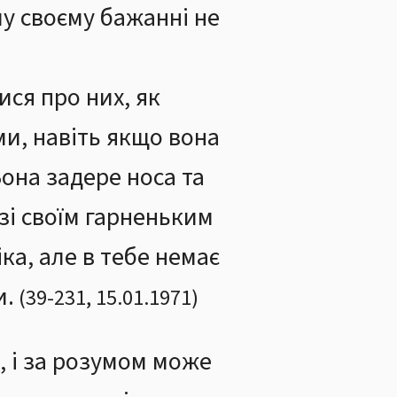
у своєму бажанні не
ся про них, як
и, навіть якщо вона
Вона задере носа та
 зі своїм гарненьким
ка, але в тебе немає
и.
(
39
-
231
,
15.01.1971
)
, і за розумом може