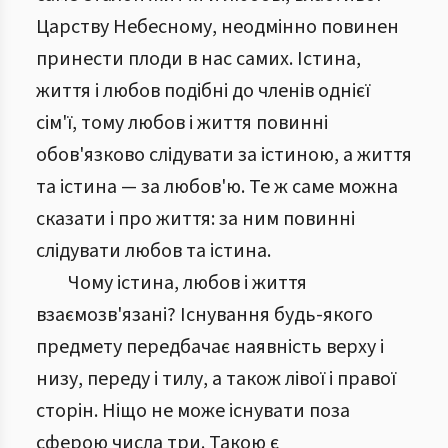
Царству Небесному, неодмінно повинен
принести плоди в нас самих. Істина,
життя і любов подібні до членів однієї
сім'ї, тому любов і життя повинні
обов'язково слідувати за істиною, а життя
та істина — за любов'ю. Те ж саме можна
сказати і про життя: за ним повинні
слідувати любов та істина.
Чому істина, любов і життя
взаємозв'язані? Існування будь-якого
предмету передбачає наявність верху і
низу, переду і тилу, а також лівої і правої
сторін. Ніщо не може існувати поза
сферою числа три. Такою є