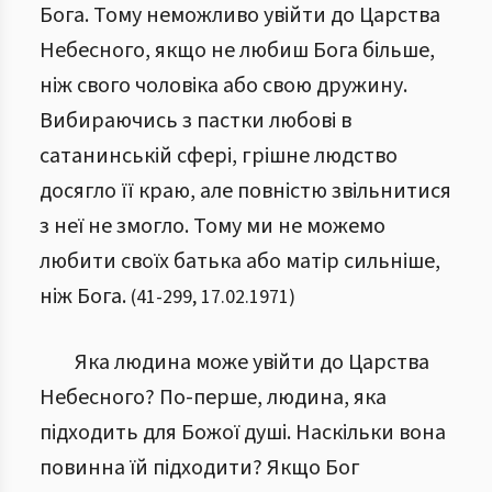
Бога. Тому неможливо увійти до Царства
Небесного, якщо не любиш Бога більше,
ніж свого чоловіка або свою дружину.
Вибираючись з пастки любові в
сатанинській сфері, грішне людство
досягло її краю, але повністю звільнитися
з неї не змогло. Тому ми не можемо
любити своїх батька або матір сильніше,
ніж Бога.
(
41
-
299
,
17.02.1971
)
Яка людина може увійти до Царства
Небесного? По-перше, людина, яка
підходить для Божої душі. Наскільки вона
повинна їй підходити? Якщо Бог