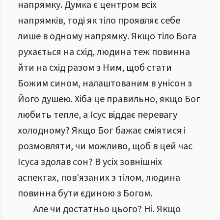
напрямку. Думка є центром всіх
напрямків, тоді як тіло проявляє себе
лише в одному напрямку. Якщо тіло Бога
рухається на схід, людина теж повинна
йти на схід разом з Ним, щоб стати
Божим сином, налаштованим в унісон з
Його душею. Хіба це правильно, якщо Бог
любить тепле, а Ісус віддає перевагу
холодному? Якщо Бог бажає сміятися і
розмовляти, чи можливо, щоб в цей час
Ісуса здолав сон? В усіх зовнішніх
аспектах, пов'язаних з тілом, людина
повинна бути єдиною з Богом.
Але чи достатньо цього? Ні. Якщо