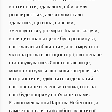
континенти, здавалося, ніби земля
розширюється, але згодом стало
здаватися, що вона, навпаки,
зменшується у розмірах. Інакше кажучи,
коли цивілізація ще не була розвинута,
світ здавався обширним, але в міру того,
як вона росла в потоці історії, світ неначе
став звужуватися. Спостерігаючи це,
можна зрозуміти, що, коли завершиться
історія істини, здійсниться ідеальний
світ, настане вселенська епоха, і все на
світі буде напряму пов'язане з нами.
Еталон мешканця Царства Небесного, а
саме еталон життя й любові, властивої