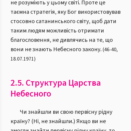
не розуміють у цьому світі. Проте це
таємна стратегія, яку Бог використовував
стосовно сатанинського світу, щоб дати
таким людям можливість отримати
благословення, не дивлячись на те, що
вони не знають Небесного закону.
(
46
-
40
,
18.07.1971
)
2.5. Структура Царства
Небесного
Чи знайшли ви свою первісну рідну
країну? (Ні, не знайшли.) Якщо ви не
змогли знайти первісну рідну країну, то