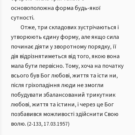
основоположна форма будь-якої
сутності.
Отже, три складових зустрічаються і
утворюють єдину форму, але якщо сила
починає діяти у зворотному порядку, її
дія відрізнятиметься від того, якою вона
мала бути первісно. Тому, хоча на початку
всього був Бог любові, життя та істи ни,
після гріхопадіння люди не змогли
побудувати збалансований трикутник
любові, життя та істини, і через це Бог
позбавився можливості здійснити Свою
волю.
(
2
-
133
,
17.03.1957
)