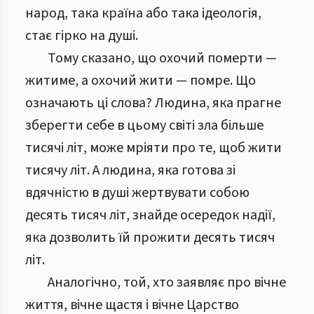
народ, така країна або така ідеологія,
стає гірко на душі.
Тому сказано, що охочий померти —
житиме, а охочий жити — помре. Що
означають ці слова? Людина, яка прагне
зберегти себе в цьому світі зла більше
тисячі літ, може мріяти про те, щоб жити
тисячу літ. А людина, яка готова зі
вдячністю в душі жертвувати собою
десять тисяч літ, знайде осередок надії,
яка дозволить їй прожити десять тисяч
літ.
Аналогічно, той, хто заявляє про вічне
життя, вічне щастя і вічне Царство