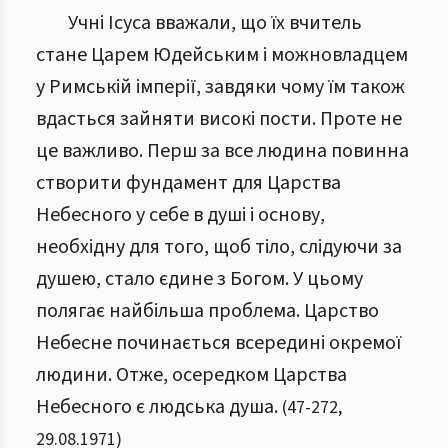
Учні Ісуса вважали, що їх вчитель
стане Царем Юдейським і можновладцем
у Римській імперії, завдяки чому їм також
вдасться зайняти високі пости. Проте не
це важливо. Перш за все людина повинна
створити фундамент для Царства
Небесного у себе в душі і основу,
необхідну для того, щоб тіло, слідуючи за
душею, стало єдине з Богом. У цьому
полягає найбільша проблема. Царство
Небесне починається всередині окремої
людини. Отже, осередком Царства
Небесного є людська душа.
(
47
-
272
,
29.08.1971
)