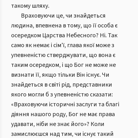
такому шляху.
Враховуючи це, чи знайдеться
людина, впевнена в тому, що її особа є
осередком Царства Небесного? Ні. Так
само як немає і сім'ї, глава якої може з
упевненістю стверджувати, що вона є
таким осередком, і що Бог не може не
визнати її, якщо тільки Він існує. Чи
знайдеться в світі рід, представники
якого могли б з упевненістю сказати:
«Враховуючи історичні заслуги та благі
діяння нашого роду, Бог не має права
удавати, ніби не знає його»? Коли
замислюєшся над тим, чи існує такий