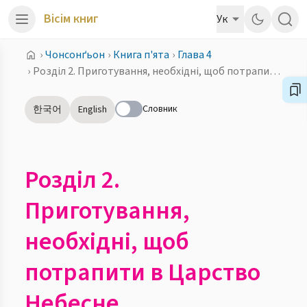
Вісім книг
Ук
›
Чонсонґьон
›
Книга п'ята
›
Глава 4
›
Розділ 2. Приготування, необхідні, щоб потрапити в Царство Небесне
Словник
한국어
English
Розділ 2.
Приготування,
необхідні, щоб
потрапити в Царство
Небесне