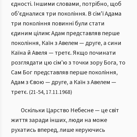
єдності. Іншими словами, потрібно, щоб
об'єдналися три покоління. В сім'ї Адама
три покоління повинні були стати
єдиним цілим: Адам представляв перше
покоління, Каїн з Авелем — друге, а сини
Каїна й Авеля — третє. Якщо починати
розглядати цю сім'ю з точки зору Бога, то
Сам Бог представляв перше покоління,
Адам з Євою — друге, а Каїн з Авелем —
третє.
(
21
-
54
,
17.11.1968
)
Оскільки Царство Небесне — це світ
життя заради інших, люди на може
рухатись вперед, лише керуючись