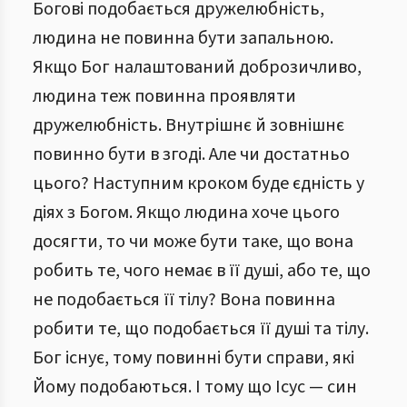
Богові подобається дружелюбність,
людина не повинна бути запальною.
Якщо Бог налаштований доброзичливо,
людина теж повинна проявляти
дружелюбність. Внутрішнє й зовнішнє
повинно бути в згоді. Але чи достатньо
цього? Наступним кроком буде єдність у
діях з Богом. Якщо людина хоче цього
досягти, то чи може бути таке, що вона
робить те, чого немає в її душі, або те, що
не подобається її тілу? Вона повинна
робити те, що подобається її душі та тілу.
Бог існує, тому повинні бути справи, які
Йому подобаються. І тому що Ісус — син