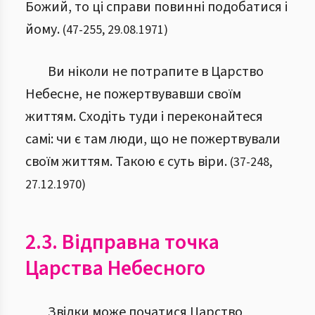
Божий, то ці справи повинні подобатися і
йому.
(
47
-
255
,
29.08.1971
)
Ви ніколи не потрапите в Царство
Небесне, не пожертвувавши своїм
життям. Сходіть туди і переконайтеся
самі: чи є там люди, що не пожертвували
своїм життям. Такою є суть віри.
(
37
-
248
,
27.12.1970
)
2.3. Відправна точка
Царства Небесного
Звідки може початися Царство