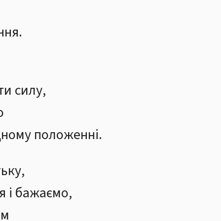
ння.
ти силу,
о
дному положенні.
ьку,
я і бажаємо,
ам