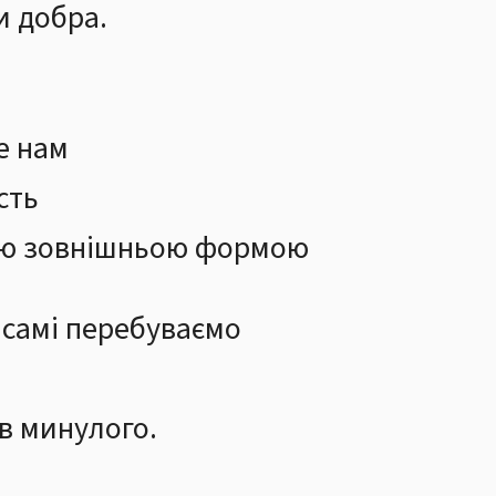
и добра.
е нам
сть
ою зовнішньою формою
 самі перебуваємо
в минулого.