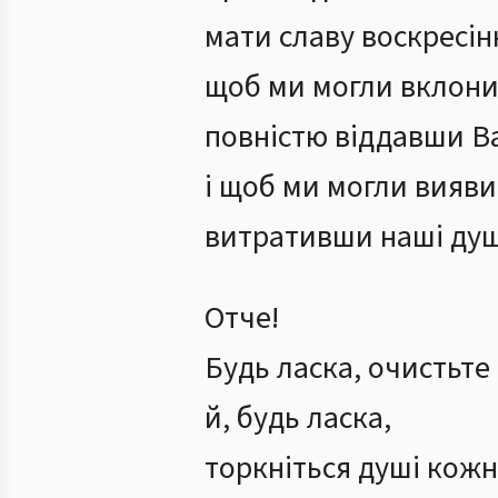
мати славу воскресін
щоб ми могли вклони
повністю віддавши Ва
і щоб ми могли вияви
витративши наші душі
Отче!
Будь ласка, очистьте 
й, будь ласка,
торкніться душі кожн