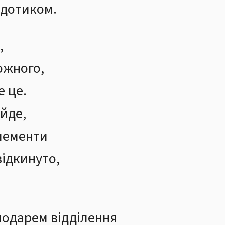
 дотиком.
,
кожного,
е це.
ийде,
елементи
відкинуто,
подарем відділення