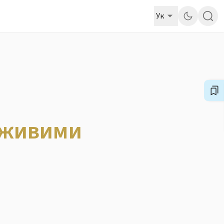
Ук
и живими