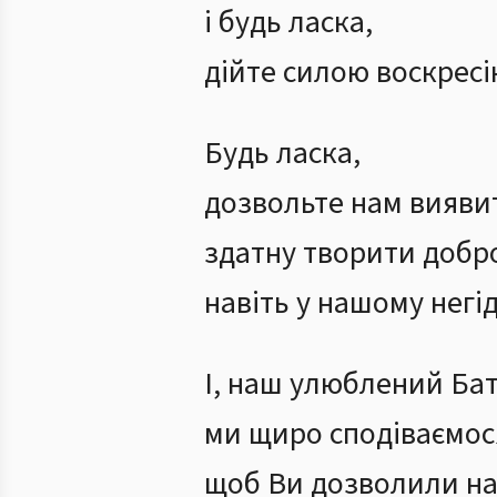
і будь ласка,
дійте силою воскресі
Будь ласка,
дозвольте нам вияви
здатну творити добр
навіть у нашому негі
І, наш улюблений Бат
ми щиро сподіваємос
щоб Ви дозволили н