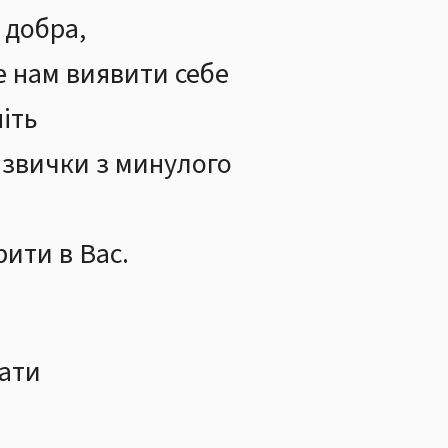
 добра,
е нам виявити себе
ніть
 звички з минулого
,
рити в Вас.
ати