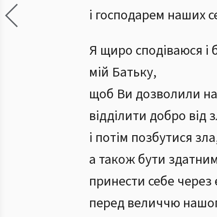
і господарем наших с
Я щиро сподіваюся і 
мій Батьку,
щоб Ви дозволили н
відділити добро від 
і потім позбутися зла
а також бути здатни
принести себе через
перед величчю нашо