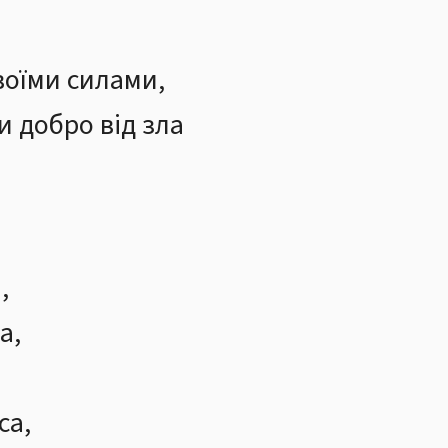
своїми силами,
и добро від зла
,
а,
са,