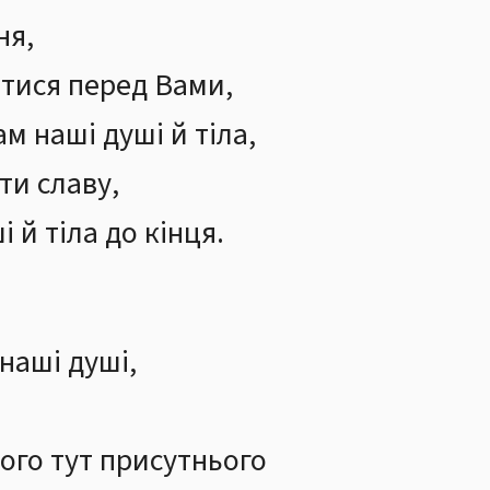
ня,
тися перед Вами,
м наші душі й тіла,
ти славу,
 й тіла до кінця.
наші душі,
ого тут присутнього