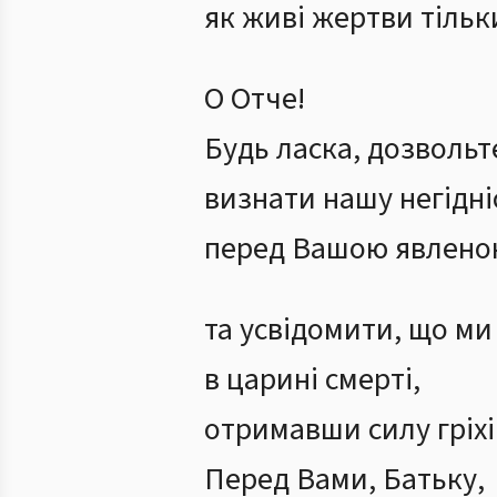
як живі жертви тільк
О Отче!
Будь ласка, дозвольт
визнати нашу негідні
перед Вашою явлен
та усвідомити, що ми
в царині смерті,
отримавши силу гріхі
Перед Вами, Батьку,