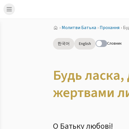
›
Молитви Батька
›
Прохання
›
Бу
Словник
한국어
English
Будь ласка,
жертвами л
О Батьку любові!