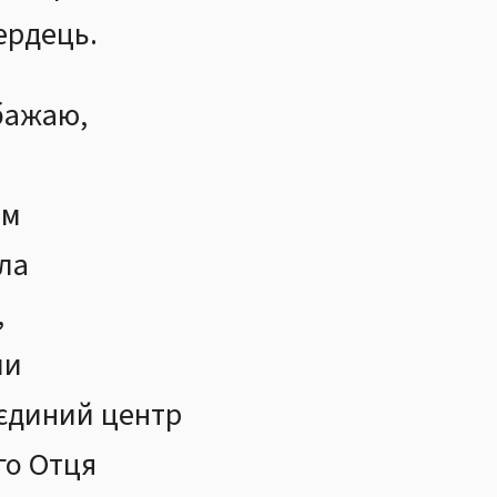
ердець.
бажаю,
ам
зла
,
ми
 єдиний центр
го Отця