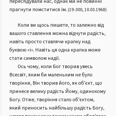
переслідували нас, однак ми не повинні
прагнути помститися їм.
(
19
-
300
,
10.03.1968
)
Коли ви щось пишете, то залежно від
вашого ставлення можна відчути радість,
навіть просто ставлячи крапку над
буквою «і». Навіть ця одна крапка може
стати символом надії.
Ось чому, коли Бог творив увесь
Всесвіт, яким би маленьким не було
творіння, Він творив його, як об'єкт, що
принесе велику радість Йому, одинокому
Богу. Отже, творіння стало об'єктом,
який приносить найбільшу радість Богу,