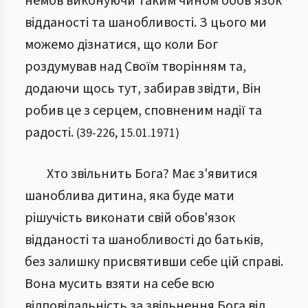
немов виконуючи таким чином обов'язок
відданості та шанобливості. З цього ми
можемо дізнатися, що коли Бог
роздумував над Своїм творінням та,
додаючи щось тут, забирав звідти, Він
робив це з серцем, сповненим надії та
радості.
(
39
-
226
,
15.01.1971
)
Хто звільнить Бога? Має з'явитися
шаноблива дитина, яка буде мати
рішучість виконати свій обов'язок
відданості та шанобливості до батьків,
без залишку присвятивши себе цій справі.
Вона мусить взяти на себе всю
відповідальність за звільнення Бога від