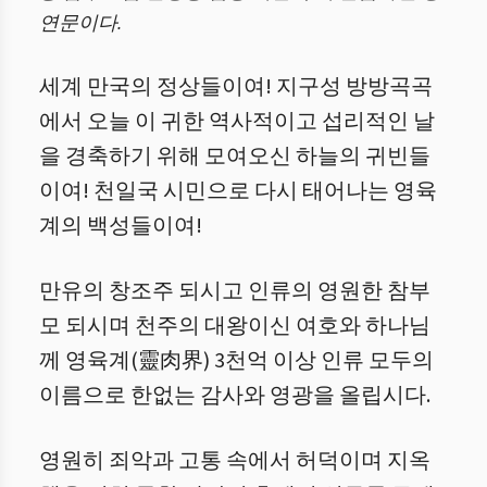
연문이다.
세계 만국의 정상들이여! 지구성 방방곡곡
에서 오늘 이 귀한 역사적이고 섭리적인 날
을 경축하기 위해 모여오신 하늘의 귀빈들
이여! 천일국 시민으로 다시 태어나는 영육
계의 백성들이여!
만유의 창조주 되시고 인류의 영원한 참부
모 되시며 천주의 대왕이신 여호와 하나님
께 영육계(靈肉界) 3천억 이상 인류 모두의
이름으로 한없는 감사와 영광을 올립시다.
영원히 죄악과 고통 속에서 허덕이며 지옥