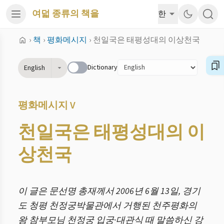
여덟 종류의 책을
한
›
책
›
평화메시지
›
천일국은 태평성대의 이상천국
Dictionary
English
평화메시지 V
천일국은 태평성대의 이
상천국
이 글은 문선명 총재께서 2006년 6월 13일, 경기
도 청평 천정궁박물관에서 거행된 천주평화의
왕 참부모님 천정궁 입궁·대관식 때 말씀하신 강