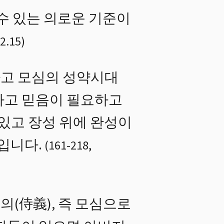
수 있는 의로운 기준이
2.15
)
가고 모심의 성약시대
하고 믿음이 필요하고
 있고 장성 위에 완성이
입니다.
(
161
-
218
,
(侍義), 즉 모심으로