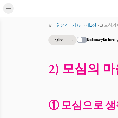
›
천성경
›
제7권
›
제1장
›
2) 모심
Dictionary
Dictionar
English
2) 모심의 
① 모심으로 생